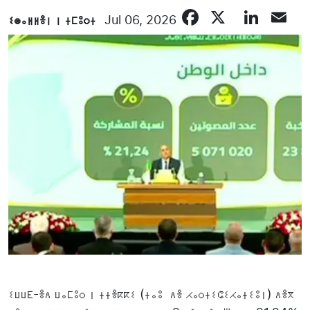
Facebook
X
Link
E
ⵉⵙⴰⵍⵍⴻⵏ ⵏ ⵜⵎⵓⵔⵜ
Jul 06, 2026
ⵉⵡⵡⴹ-ⴻⴷ ⵡⴰⵎⵓⵔ ⵏ ⵜⵜⴻⴽⴽⵉ (ⵜⴰⵓ ⴷⴻ ⵃⴰⵔⵜⵉⵛⵉⵃⴰⵜⵉⵓⵏ) ⴷⴻⴳ