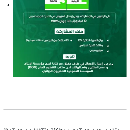
© ⵉⵣⴰⵔⴼⴰⵏ ⵏ ⵓⵣⵓⵣⴻⵔ 2025، ⵢⴰⵍ ⵉⵣⴰⵔⴼⴰⵏ ⵜⵡⴰⵃⴰⵔⵣⴻⵏ