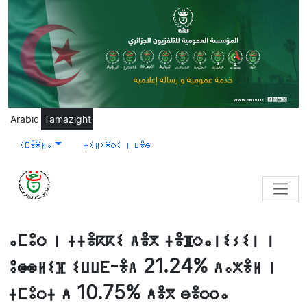
Skip to main content
Arabic
Tamazight
ⵉⵎⴻⵥⵍⴰ
ⵜⵉⵍⵉⵥⵔⵉ ⵏ ⵡⴻⴱ
ⴰⵎⵓⵔ ⵏ ⵜⵜⴻⴽⴽⵉ ⴷⴻⴳ ⵜⴻⴼⵔⴰⵏⵉⵢⵉⵏ ⵏ
ⵓⵙⵙⵍⵉⴼ ⵉⵡⵡⴹ-ⴻⴷ 21.24% ⴷⴰⵅⴻⵍ ⵏ
ⵜⵎⵓⵔⵜ ⴷ 10.75% ⴷⴻⴳ ⴱⴻⵔⵔⴰ