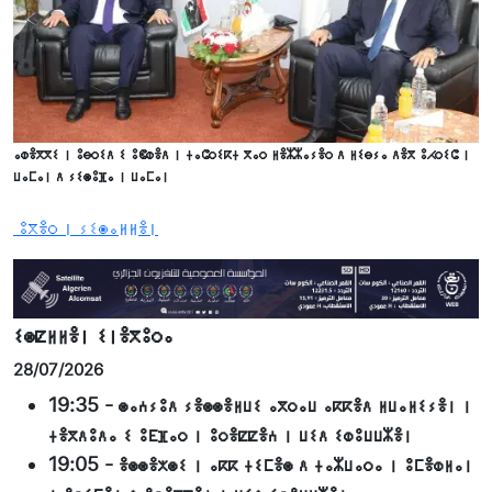
ⴰⵀⴻⴳⴳⵉ ⵏ ⵓⴱⵔⵉⴷ ⵉ ⵓⵞⵀⴻⴷ ⵏ ⵜⴰⵛⵔⵉⴽⵜ ⴳⴰⵔ ⵍⴻⵣⵣⴰⵢⴻⵔ ⴷ ⵍⵉⴱⵢⴰ ⴷⴻⴳ ⵓⵃⵔⵉⵛ ⵏ
ⵡⴰⵎⴰⵏ ⴷ ⵢⵉⵙⵓⴼⴰ ⵏ ⵡⴰⵎⴰⵏ
ⵓⴳⴻⵔ ⵏ ⵢⵉⵙⴰⵍⵍⴻⵏ
ⵉⵙⵇⵍⵍⴻⵏ ⵉⵏⴻⴳⵓⵔⴰ
28/07/2026
19:35
-
ⵙⴰⵄⵢⵓⴷ ⵢⴻⵙⵙⴻⵍⵡⵉ ⴰⴳⵔⴰⵡ ⴰⴽⴽⴻⴷ ⵍⵡⴰⵍⵉⵢⴻⵏ ⵏ
ⵜⴻⴳⴷⵓⴷⴰ ⵉ ⵓⴹⴼⴰⵔ ⵏ ⵓⵔⴻⵇⵇⴻⵄ ⵏ ⵡⵉⴷ ⵉⵀⵓⵡⵡⵣⴻⵏ
19:05
-
ⴻⵙⵙⴻⵅⵙⵉ ⵏ ⴰⴽⴽ ⵜⵉⵎⴻⵙ ⴷ ⵜⴰⵣⵡⴰⵔⴰ ⵏ ⵓⵎⴻⵀⵍⴰⵏ