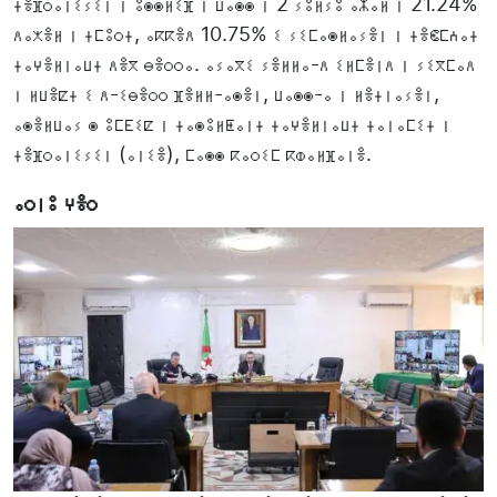
ⵜⴻⴼⵔⴰⵏⵉⵢⵉⵏ ⵏ ⵓⵙⵙⵍⵉⴼ ⵏ ⵡⴰⵙⵙ ⵏ 2 ⵢⵓⵍⵢⵓ ⴰⵣⴰⵍ ⵏ 21.24%
ⴷⴰⵅⴻⵍ ⵏ ⵜⵎⵓⵔⵜ, ⴰⴽⴽⴻⴷ 10.75% ⵉ ⵢⵉⵎⴰⵙⵍⴰⵢⴻⵏ ⵏ ⵜⴻⵞⵎⵄⴰⵜ
ⵜⴰⵖⴻⵍⵏⴰⵡⵜ ⴷⴻⴳ ⴱⴻⵔⵔⴰ. ⴰⵢⴰⴳⵉ ⵢⴻⵍⵍⴰ-ⴷ ⵉⵍⵎⴻⵏⴷ ⵏ ⵢⵉⴳⵎⴰⴷ
ⵏ ⵍⵡⴻⵇⵜ ⵉ ⴷ-ⵉⴱⴻⵔⵔ ⴼⴻⵍⵍ-ⴰⵙⴻⵏ, ⵡⴰⵙⵙ-ⴰ ⵏ ⵍⴻⵜⵏⴰⵢⴻⵏ,
ⴰⵙⴻⵍⵡⴰⵢ ⵙ ⵓⵎⴹⵉⵇ ⵏ ⵜⴰⵙⵓⵍⵟⴰⵏⵜ ⵜⴰⵖⴻⵍⵏⴰⵡⵜ ⵜⴰⵏⴰⵎⵉⵜ ⵏ
ⵜⴻⴼⵔⴰⵏⵉⵢⵉⵏ (ⴰⵏⵉⴻ), ⵎⴰⵙⵙ ⴽⴰⵔⵉⵎ ⴽⵀⴰⵍⴼⴰⵏⴻ.
ⴰⵔⵏⵓ ⵖⴻⵔ