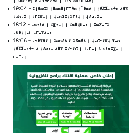
ⵏ ⵓⵙⵉⴹⴻⵏ ⴷ ⵓⵔⴻⵇⵇⴻⵄ ⵏ ⵡⵉⴷ ⵉⵀⵓⵡⵡⵣⴻⵏ
19:04
-
ⵓⵏⴻⵙⵛⵓ ⵜⴻⵙⵙⴻⵏⵎⵎⴻⵔ ⵍⵯⴻⵀⴷ ⵏ ⵍⴻⵣⵣⴰⵢⴻⵔ ⴷⴻⴳ
ⵓⵃⵔⴰⵣ ⵏ ⵓⵎⵓⴽⴰⵏ ⵏ ⵜⴰⵔⴽⵓⵍⵓⵊⵉⵜ ⵏ ⵜⵉⵃⴰⵣⴰ
18:12
-
ⴰⴱⵔⵉⴷ ⵏ ⵓⴼⵔⴰⵏ ⵏ ⵓⵙⴻⵍⵡⴰⵢ ⵏ ⵓⵙⵇⴰⵎⵓ
ⴰⵖⴻⵍⵏⴰⵡ ⴰⵎⴰⴳⴷⴰⵢ
18:06
-
ⴰⵀⴻⴳⴳⵉ ⵏ ⵓⴱⵔⵉⴷ ⵉ ⵓⵞⵀⴻⴷ ⵏ ⵜⴰⵛⵔⵉⴽⵜ ⴳⴰⵔ
ⵍⴻⵣⵣⴰⵢⴻⵔ ⴷ ⵍⵉⴱⵢⴰ ⴷⴻⴳ ⵓⵃⵔⵉⵛ ⵏ ⵡⴰⵎⴰⵏ ⴷ ⵢⵉⵙⵓⴼⴰ ⵏ
ⵡⴰⵎⴰⵏ