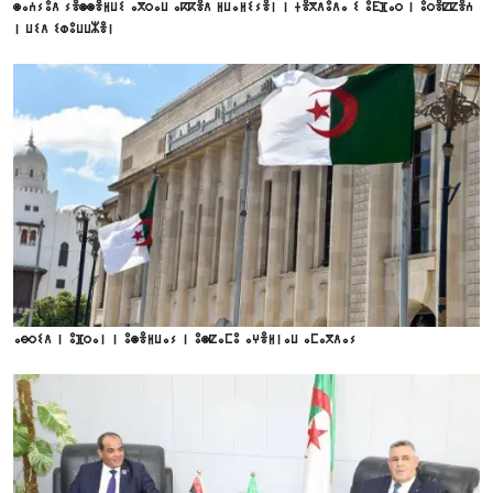
ⵙⴰⵄⵢⵓⴷ ⵢⴻⵙⵙⴻⵍⵡⵉ ⴰⴳⵔⴰⵡ ⴰⴽⴽⴻⴷ ⵍⵡⴰⵍⵉⵢⴻⵏ ⵏ ⵜⴻⴳⴷⵓⴷⴰ ⵉ ⵓⴹⴼⴰⵔ ⵏ ⵓⵔⴻⵇⵇⴻⵄ
ⵏ ⵡⵉⴷ ⵉⵀⵓⵡⵡⵣⴻⵏ
ⴰⴱⵔⵉⴷ ⵏ ⵓⴼⵔⴰⵏ ⵏ ⵓⵙⴻⵍⵡⴰⵢ ⵏ ⵓⵙⵇⴰⵎⵓ ⴰⵖⴻⵍⵏⴰⵡ ⴰⵎⴰⴳⴷⴰⵢ