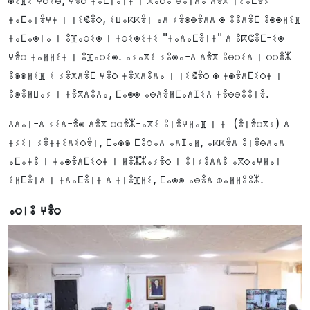
ⵜⴰⵎⴰⵏⴻⵖⵜ ⵏ ⵏⵉⵞⴻⵔ, ⵉⵡⴰⴽⴽⴻⵏ ⴰⴷ ⵢⴻⵙⴱⴻⴷⴷ ⵙ ⵓⵓⴷⴻⵎ ⵓⵙⵙⵍⵉⴼ
ⵜⴰⵎⴰⵙⵏⴰ ⵏ ⵓⴼⴰⵔⵉⵙ ⵏ ⵜⵔⵉⵙⵉⵜⵉ "ⵜⴰⴷⴰⵎⴻⵏⵜ" ⴷ ⵓⴽⵛⴻⵎ-ⵉⵙ
ⵖⴻⵔ ⵜⴰⵍⵍⵉⵜ ⵏ ⵓⴼⴰⵔⵉⵙ. ⴰⵢⴰⴳⵉ ⵢⵓⵙⴰ-ⴷ ⴷⴻⴳ ⵓⴱⵔⵉⴷ ⵏ ⵔⵔⴻⵣ
ⵓⵙⵙⵍⵉⴼ ⵉ ⵢⴻⵅⴷⴻⵎ ⵖⴻⵔ ⵜⴻⴳⴷⵓⴷⴰ ⵏ ⵏⵉⵞⴻⵔ ⵙ ⵜⵙⴻⴷⵎⵉⵔⵜ ⵏ
ⵓⵙⴻⵍⵡⴰⵢ ⵏ ⵜⴻⴳⴷⵓⴷⴰ, ⵎⴰⵙⵙ ⴰⴱⴷⴻⵍⵎⴰⴷⵊⵉⴷ ⵜⴻⴱⴱⵓⵓⵏⴻ.
ⴷⴷⴰⵏ-ⴷ ⵢⵉⴷ-ⴻⵙ ⴷⴻⴳ ⵔⵔⴻⵣ-ⴰⴳⵉ ⵓⵏⴻⵖⵍⴰⴼ ⵏ ⵜ (ⴻⵏⴻⵔⴳⵢ) ⴷ
ⵜⵢⵉⵏ ⵢⴻⵜⵜⵉⴷⵉⵔⴻⵏ, ⵎⴰⵙⵙ ⵎⵓⵔⴰⴷ ⴰⴷⵊⴰⵍ, ⴰⴽⴽⴻⴷ ⵓⵏⴻⴱⴷⴰⴷ
ⴰⵎⴰⵜⵓ ⵏ ⵜⴰⵙⴻⴷⵎⵉⵔⵜ ⵏ ⵍⴻⵣⵣⴰⵢⴻⵔ ⵏ ⵓⵏⵢⵓⴷⴷⵓ ⴰⴳⵔⴰⵖⵍⴰⵏ
ⵉⵍⵎⴻⵏⴷ ⵏ ⵜⴷⴰⵎⴻⵏⵜ ⴷ ⵜⵏⴻⴼⵍⵉ, ⵎⴰⵙⵙ ⴰⴱⴻⴷ ⵀⴰⵍⵍⵓⵓⵣ.
ⴰⵔⵏⵓ ⵖⴻⵔ