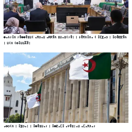
ⵙⴰⵄⵢⵓⴷ ⵢⴻⵙⵙⴻⵍⵡⵉ ⴰⴳⵔⴰⵡ ⴰⴽⴽⴻⴷ ⵍⵡⴰⵍⵉⵢⴻⵏ ⵏ ⵜⴻⴳⴷⵓⴷⴰ ⵉ ⵓⴹⴼⴰⵔ ⵏ ⵓⵔⴻⵇⵇⴻⵄ
ⵏ ⵡⵉⴷ ⵉⵀⵓⵡⵡⵣⴻⵏ
ⴰⴱⵔⵉⴷ ⵏ ⵓⴼⵔⴰⵏ ⵏ ⵓⵙⴻⵍⵡⴰⵢ ⵏ ⵓⵙⵇⴰⵎⵓ ⴰⵖⴻⵍⵏⴰⵡ ⴰⵎⴰⴳⴷⴰⵢ