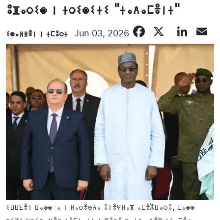
ⵓⴼⴰⵔⵉⵙ ⵏ ⵜⵔⵉⵙⵉⵜⵉ "ⵜⴰⴷⴰⵎⴻⵏⵜ"
Facebook
X
Lin
E
ⵉⵙⴰⵍⵍⴻⵏ ⵏ ⵜⵎⵓⵔⵜ
Jun 03, 2026
ⵉⵡⵡⴹⴻⵏ ⵡⴰⵙⵙ-ⴰ ⵏ ⵍⴰⵔⴻⴱⵄⴰ ⵓⵏⴻⵖⵍⴰⴼ ⴰⵎⴻⵣⵡⴰⵔⵓ, ⵎⴰⵙⵙ
ⵙⵉⴼⵉ ⵖⵔⵉⴱ, ⵖⴻⵔ ⵜⵓⵎⵏⴰⵏⵜ ⵏ ⴳⵓⵔⵓ ⴱⴰⵏⴷⴰ ⴷⴻⴳ ⵏⵉⴰⵎⴻⵢ