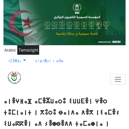
Skip to main content
Arabic
Tamazight
ⵉⵎⴻⵥⵍⴰ
ⵜⵉⵍⵉⵥⵔⵉ ⵏ ⵡⴻⴱ
ⴰⵏⴻⵖⵍⴰⴼ ⴰⵎⴻⵣⵡⴰⵔⵓ ⵉⵡⵡⴹⴻⵏ ⵖⴻⵔ
ⵜⵓⵎⵏⴰⵏⵜ ⵏ ⴳⵓⵔⵓ ⴱⴰⵏⴷⴰ ⴷⴻⴳ ⵏⵉⴰⵎⴻⵢ
ⵉⵡⴰⴽⴽⴻⵏ ⴰⴷ ⵢⴻⵙⴱⴻⴷⴷ ⵜⴰⵎⴰⵙⵏⴰ ⵏ