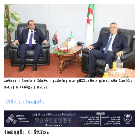
ⴰⵀⴻⴳⴳⵉ ⵏ ⵓⴱⵔⵉⴷ ⵉ ⵓⵞⵀⴻⴷ ⵏ ⵜⴰⵛⵔⵉⴽⵜ ⴳⴰⵔ ⵍⴻⵣⵣⴰⵢⴻⵔ ⴷ ⵍⵉⴱⵢⴰ ⴷⴻⴳ ⵓⵃⵔⵉⵛ ⵏ
ⵡⴰⵎⴰⵏ ⴷ ⵢⵉⵙⵓⴼⴰ ⵏ ⵡⴰⵎⴰⵏ
ⵓⴳⴻⵔ ⵏ ⵢⵉⵙⴰⵍⵍⴻⵏ
ⵉⵙⵇⵍⵍⴻⵏ ⵉⵏⴻⴳⵓⵔⴰ