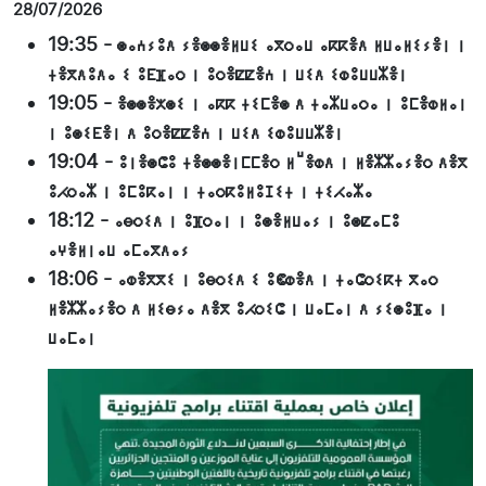
28/07/2026
19:35
-
ⵙⴰⵄⵢⵓⴷ ⵢⴻⵙⵙⴻⵍⵡⵉ ⴰⴳⵔⴰⵡ ⴰⴽⴽⴻⴷ ⵍⵡⴰⵍⵉⵢⴻⵏ ⵏ
ⵜⴻⴳⴷⵓⴷⴰ ⵉ ⵓⴹⴼⴰⵔ ⵏ ⵓⵔⴻⵇⵇⴻⵄ ⵏ ⵡⵉⴷ ⵉⵀⵓⵡⵡⵣⴻⵏ
19:05
-
ⴻⵙⵙⴻⵅⵙⵉ ⵏ ⴰⴽⴽ ⵜⵉⵎⴻⵙ ⴷ ⵜⴰⵣⵡⴰⵔⴰ ⵏ ⵓⵎⴻⵀⵍⴰⵏ
ⵏ ⵓⵙⵉⴹⴻⵏ ⴷ ⵓⵔⴻⵇⵇⴻⵄ ⵏ ⵡⵉⴷ ⵉⵀⵓⵡⵡⵣⴻⵏ
19:04
-
ⵓⵏⴻⵙⵛⵓ ⵜⴻⵙⵙⴻⵏⵎⵎⴻⵔ ⵍⵯⴻⵀⴷ ⵏ ⵍⴻⵣⵣⴰⵢⴻⵔ ⴷⴻⴳ
ⵓⵃⵔⴰⵣ ⵏ ⵓⵎⵓⴽⴰⵏ ⵏ ⵜⴰⵔⴽⵓⵍⵓⵊⵉⵜ ⵏ ⵜⵉⵃⴰⵣⴰ
18:12
-
ⴰⴱⵔⵉⴷ ⵏ ⵓⴼⵔⴰⵏ ⵏ ⵓⵙⴻⵍⵡⴰⵢ ⵏ ⵓⵙⵇⴰⵎⵓ
ⴰⵖⴻⵍⵏⴰⵡ ⴰⵎⴰⴳⴷⴰⵢ
18:06
-
ⴰⵀⴻⴳⴳⵉ ⵏ ⵓⴱⵔⵉⴷ ⵉ ⵓⵞⵀⴻⴷ ⵏ ⵜⴰⵛⵔⵉⴽⵜ ⴳⴰⵔ
ⵍⴻⵣⵣⴰⵢⴻⵔ ⴷ ⵍⵉⴱⵢⴰ ⴷⴻⴳ ⵓⵃⵔⵉⵛ ⵏ ⵡⴰⵎⴰⵏ ⴷ ⵢⵉⵙⵓⴼⴰ ⵏ
ⵡⴰⵎⴰⵏ