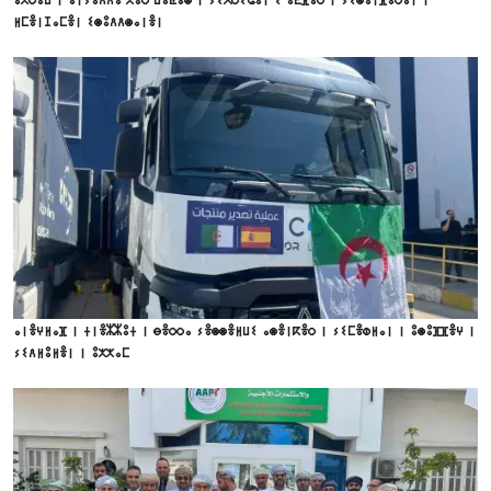
ⵍⵎⴻⵏⵊⴰⵎⴻⵏ ⵉⵙⵓⴷⴷⵙⴰⵏⴻⵏ
ⴰⵏⴻⵖⵍⴰⴼ ⵏ ⵜⵏⴻⵣⵣⵓⵜ ⵏ ⴱⴻⵔⵔⴰ ⵢⴻⵙⵙⴻⵍⵡⵉ ⴰⵙⴻⵏⴽⴻⵔ ⵏ ⵢⵉⵎⴻⵀⵍⴰⵏ ⵏ ⵓⵙⵓⴼⴼⴻⵖ ⵏ
ⵢⵉⴷⵍⵓⵍⴻⵏ ⵏ ⵓⵅⵅⴰⵎ