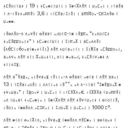
ⵜⵎⴻⵔⵏⵉⵡⵜ ⵏ 19 ⵏ ⵜⵎⴰⵙⵏⵉⵡⵉⵏ ⵏ ⵓⵙⵉⵣⴷⴻⴳ ⵏ ⵡⴰⵎⴰⵏ ⵏ ⵢⵉⵍⴻⵍ
ⵉ ⴷ-ⵢⴻⵜⵜⴰⴽⴽⴻⵏ 3,6 ⵏ ⵢⵉⵎⴻⵍⵢⵓⵏⴻⵏ ⵏ ⵍmitⵔⴰ-ⵎⴽⵓⵄⴻⴱ ⵉ
ⵡⴰⵙⵙ.
ⵢⴻⴱⴷⴻⵔ-ⴷ ⴷⴰⵖⴻⵏ ⴱⴻⵍⵍⵉ ⴰⵃⵔⵉⵛ-ⵉⵙ ⵢⴻⴼⴽⴰ "ⵜⴰⴷⵔⵉⵎⵜ
ⵜⴰⵎⴻⵇⵇⵔⴰⵏⵜ" ⵉ ⵜⵎⴰⵙⵏⵉⵡⵉⵏ ⵏ ⵓⵏⴽⴰⵣ ⵏ ⵍⵎⴰⵄⴷⴻⵏ
(ⴷéⵎⵉⵏéⵔⴰⵍⵉⵙⴰⵜⵉⵓⵏ) ⴷⴻⴳ ⵜⵡⵉⵍⴰⵢⵉⵏ ⵏ ⵓⵏⵥⵓⵍ ⴰⵎⴻⵇⵇⵔⴰⵏ,
ⵍⴰⴷⵖⴰ ⴷⴻⴳ ⵜⵉⵏ ⵣⴰⵡⴰⵜⵉⵏ, ⵄⵉⵏ ⵙⴰⵍⴰⵃ, ⵜⴰⵎⴻⵏⵖⴰⵙⵜ ⴷ
ⵜⵉⵏⴷⵓⴼ.
ⴷⴻⴳ ⵍⵯⴻⵍⴼⴰ, ⴰⵏⴻⵖⵍⴰⴼ ⵢⴻⵏⵏⴰ-ⴷ ⴱⴻⵍⵍⵉ ⴰⵀⵉⵍ ⵉ ⴷⴻⴳ ⵍⵍⴰⵏ
13 ⵏ ⵉⵎⴻⵍⵢⴰⵔⴻⵏ ⵏ ⴷⴷⵉⵏⴰⵜ ⵢⴻⵯⵯⴰ ⴰⴷ ⴷ-ⵢⵉⵍⵉ "ⵓⵙⴻⴼⵔⴰⵣ ⵙ
ⵜⵖⴰⵡⵍⴰ" ⵏ ⵓⴼⵔⴰⵖ ⵏ ⵡⴰⵎⴰⵏ ⵉ ⵢⵉⵎⴻⵣⴷⴰⵞ. ⵢⵓⵣⵣⴻⵍ ⵉⵡⴰⴽⴽⴻⵏ
ⴰⴷ ⵉⵡⴰⵍⵉ ⵜⴰⵎⴰⵙⵏⴰ ⵏ ⵓⵙⵉⵣⴷⴻⴳ ⴷⴻⴳ ⵜⴻⵖⵉⵡⴰⵏⵜ ⵏ ⴱⵉⵔⵉⵏⴻ,
ⵢⴻⵔⵏⴰ ⵉⵙⴱⴻⴷⴷ ⴰⵎⵓⴽⴰⵏ ⵏ ⵓⵃⵔⴰⵣ ⵏ ⵡⴰⵎⴰⵏ ⵏ 1000 ⵎ³.
ⴷⴻⴳ ⵙⵉⴷⵉ ⴱⴰⵉⵣⵉⴷ, ⴰⵏⴻⵖⵍⴰⴼ ⵉⵙⴱⴻⴷⴷ ⵅⴻⵎⵙⴰ ⵏ ⵍⴱⵉⵕⴰⵜ ⵉ
ⵍⵇⴰⵄⴰ ⵉ ⵓⵞⵀⴻⴷ ⵏ ⵓⴼⵔⴰⵖ ⵏ ⵡⴰⵎⴰⵏ ⵉ ⵜⵎⴰⵏⴻⵖⵜ ⵏ ⵜⵡⵉⵍⴰⵢⵜ.