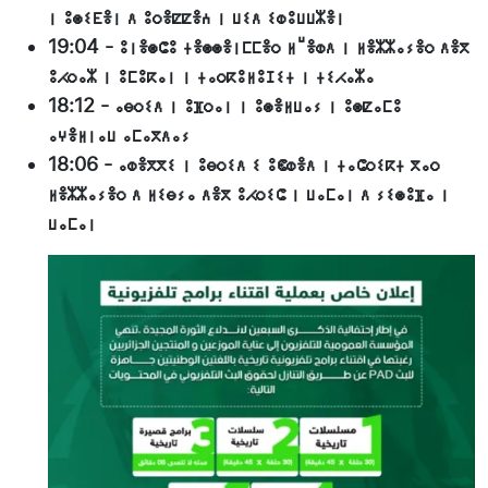
ⵏ ⵓⵙⵉⴹⴻⵏ ⴷ ⵓⵔⴻⵇⵇⴻⵄ ⵏ ⵡⵉⴷ ⵉⵀⵓⵡⵡⵣⴻⵏ
19:04
-
ⵓⵏⴻⵙⵛⵓ ⵜⴻⵙⵙⴻⵏⵎⵎⴻⵔ ⵍⵯⴻⵀⴷ ⵏ ⵍⴻⵣⵣⴰⵢⴻⵔ ⴷⴻⴳ
ⵓⵃⵔⴰⵣ ⵏ ⵓⵎⵓⴽⴰⵏ ⵏ ⵜⴰⵔⴽⵓⵍⵓⵊⵉⵜ ⵏ ⵜⵉⵃⴰⵣⴰ
18:12
-
ⴰⴱⵔⵉⴷ ⵏ ⵓⴼⵔⴰⵏ ⵏ ⵓⵙⴻⵍⵡⴰⵢ ⵏ ⵓⵙⵇⴰⵎⵓ
ⴰⵖⴻⵍⵏⴰⵡ ⴰⵎⴰⴳⴷⴰⵢ
18:06
-
ⴰⵀⴻⴳⴳⵉ ⵏ ⵓⴱⵔⵉⴷ ⵉ ⵓⵞⵀⴻⴷ ⵏ ⵜⴰⵛⵔⵉⴽⵜ ⴳⴰⵔ
ⵍⴻⵣⵣⴰⵢⴻⵔ ⴷ ⵍⵉⴱⵢⴰ ⴷⴻⴳ ⵓⵃⵔⵉⵛ ⵏ ⵡⴰⵎⴰⵏ ⴷ ⵢⵉⵙⵓⴼⴰ ⵏ
ⵡⴰⵎⴰⵏ