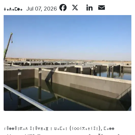
Facebook
X
LinkedIn
Email
ⵜⴰⴷⴰⵎⵙⴰ
Jul 07, 2026
ⵢⴻⵙⵙⴻⵏⴽⴰⴷ ⵓⵏⴻⵖⵍⴰⴼ ⵏ ⵡⴰⵎⴰⵏ (ⵉⵔⵔⵉⴳⴰⵜⵉⵓⵏ), ⵎⴰⵙⵙ