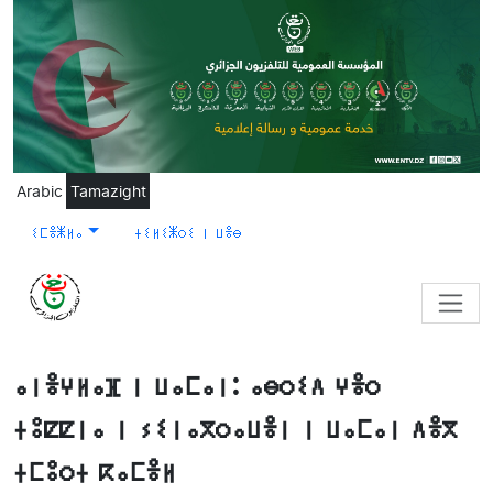
Skip to main content
Arabic
Tamazight
ⵉⵎⴻⵥⵍⴰ
ⵜⵉⵍⵉⵥⵔⵉ ⵏ ⵡⴻⴱ
ⴰⵏⴻⵖⵍⴰⴼ ⵏ ⵡⴰⵎⴰⵏ: ⴰⴱⵔⵉⴷ ⵖⴻⵔ
ⵜⵓⵇⵇⵏⴰ ⵏ ⵢⵉⵏⴰⴳⵔⴰⵡⴻⵏ ⵏ ⵡⴰⵎⴰⵏ ⴷⴻⴳ
ⵜⵎⵓⵔⵜ ⴽⴰⵎⴻⵍ