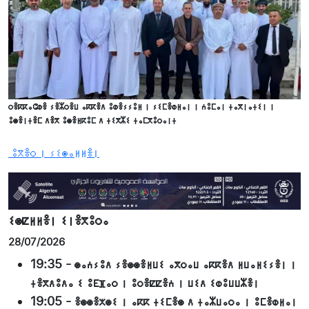
ⵔⴻⴽⴽⴰⵛⵀⴻ ⵢⴻⵣⵔⴻⵡ ⴰⴽⴽⴻⴷ ⵓⵀⴻⵢⵢⵓⵍ ⵏ ⵢⵉⵎⴻⵀⵍⴰⵏ ⵏ ⵄⵓⵎⴰⵏ ⵜⴰⴳⵏⴰⵜⵉⵏ ⵏ
ⵓⵙⴻⵏⵜⴻⵎ ⴷⴻⴳ ⵓⵙⴻⵍⴽⵓⵎ ⴷ ⵜⵉⴳⵣⵉ ⵜⴰⵎⴳⵓⵔⴰⵏⵜ
ⵓⴳⴻⵔ ⵏ ⵢⵉⵙⴰⵍⵍⴻⵏ
ⵉⵙⵇⵍⵍⴻⵏ ⵉⵏⴻⴳⵓⵔⴰ
28/07/2026
19:35
-
ⵙⴰⵄⵢⵓⴷ ⵢⴻⵙⵙⴻⵍⵡⵉ ⴰⴳⵔⴰⵡ ⴰⴽⴽⴻⴷ ⵍⵡⴰⵍⵉⵢⴻⵏ ⵏ
ⵜⴻⴳⴷⵓⴷⴰ ⵉ ⵓⴹⴼⴰⵔ ⵏ ⵓⵔⴻⵇⵇⴻⵄ ⵏ ⵡⵉⴷ ⵉⵀⵓⵡⵡⵣⴻⵏ
19:05
-
ⴻⵙⵙⴻⵅⵙⵉ ⵏ ⴰⴽⴽ ⵜⵉⵎⴻⵙ ⴷ ⵜⴰⵣⵡⴰⵔⴰ ⵏ ⵓⵎⴻⵀⵍⴰⵏ