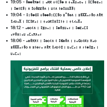
19:05
-
ⴻⵙⵙⴻⵅⵙⵉ ⵏ ⴰⴽⴽ ⵜⵉⵎⴻⵙ ⴷ ⵜⴰⵣⵡⴰⵔⴰ ⵏ ⵓⵎⴻⵀⵍⴰⵏ
ⵏ ⵓⵙⵉⴹⴻⵏ ⴷ ⵓⵔⴻⵇⵇⴻⵄ ⵏ ⵡⵉⴷ ⵉⵀⵓⵡⵡⵣⴻⵏ
19:04
-
ⵓⵏⴻⵙⵛⵓ ⵜⴻⵙⵙⴻⵏⵎⵎⴻⵔ ⵍⵯⴻⵀⴷ ⵏ ⵍⴻⵣⵣⴰⵢⴻⵔ ⴷⴻⴳ
ⵓⵃⵔⴰⵣ ⵏ ⵓⵎⵓⴽⴰⵏ ⵏ ⵜⴰⵔⴽⵓⵍⵓⵊⵉⵜ ⵏ ⵜⵉⵃⴰⵣⴰ
18:12
-
ⴰⴱⵔⵉⴷ ⵏ ⵓⴼⵔⴰⵏ ⵏ ⵓⵙⴻⵍⵡⴰⵢ ⵏ ⵓⵙⵇⴰⵎⵓ
ⴰⵖⴻⵍⵏⴰⵡ ⴰⵎⴰⴳⴷⴰⵢ
18:06
-
ⴰⵀⴻⴳⴳⵉ ⵏ ⵓⴱⵔⵉⴷ ⵉ ⵓⵞⵀⴻⴷ ⵏ ⵜⴰⵛⵔⵉⴽⵜ ⴳⴰⵔ
ⵍⴻⵣⵣⴰⵢⴻⵔ ⴷ ⵍⵉⴱⵢⴰ ⴷⴻⴳ ⵓⵃⵔⵉⵛ ⵏ ⵡⴰⵎⴰⵏ ⴷ ⵢⵉⵙⵓⴼⴰ ⵏ
ⵡⴰⵎⴰⵏ