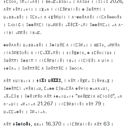
ⵜⵎⵓⵔⵜ, ⵉⴽⴰⵢⴰⴷⴻⵏ ⵏ ⵍⴱⴰⵇⴰⵍⵓⵕⵢⴰ ⵏ ⴷⴷⵓⵕⵜ ⵏ ⵢⵓⵏⵢⵓ 2026,
ⴷⴻⴳ ⵜⴻⴳⵏⴰⵜⵉⵏ ⵏ ⵏⴼⴰⵄ ⵉ ⵢⵉⵎⴻⴽⵍⵉⵢⴻⵏ ⵙ ⵓⵀⴻⴳⴳⵉ ⵏ
ⵡⴰⵍⵍⴰⵍⴻⵏ ⵏ ⵓⵎⴷⴰⵏ ⴷ ⵜⴼⴻⴽⵡⵉⵏ ⵉ ⴷ-ⵙⴱⴻⴷⴷⴻⵏ ⵢⵉⵎⴷⴻⴱⴱⵔⴻⵜ
ⵏ ⵓⵃⵔⵉⵛ ⵏ ⵓⵙⵙⴻⴳⵎⵉ ⵉⵡⴰⴽⴽⴻⵏ ⴰⵣⴻⵎⵣ-ⴰⴳⵉ ⵓⵙⵙⴻⴳⵎⴰⵏ ⴰⴷ ⴷ-
ⵢⵉⵍⵉ ⴰⴽⴽⴻⵏ ⵉⵍⴰⵇ.
ⵙⴱⴻⴷⴷⴻⵏ ⵡⴰⵍⵍⴰⵍⴻⵏ ⵏ ⵓⵙⵉⵡⴻⴹ ⴷ ⵢⵉⵎⵓⴽⴰⵏ ⵏ ⵍⵇⵓⵜ, ⴰⴽⴽⴻⴷ
ⵢⵉⴷⵓⴽⵟⵓⵔⴻⵏ ⴷ ⵢⵉⵎⴰⵣⵣⴰⴳⴻⵏ ⵏ ⵜⵏⴻⴼⵙⵉⵜ, ⵙ ⵜⵎⴻⵔⵏⵉⵡⵜ ⵏ
ⵓⵀⴻⴳⴳⵉ ⵓⵙⵍⵉⴳ ⵉ ⵢⵉⵎⴻⴽⵍⵉⵢⴻⵏ ⵉⵍⴰⵏ ⵢⵉⵎⵉⴹⴻⵏ ⴷ ⵡⵉⴷ ⵏ
ⵜⵙⵓⴷⴰ ⵏ ⵓⵚⴻⴳⴳⴻⵎ ⴷ ⵓⵚⴻⴳⴳⴻⵎ ⵏ ⵓⴱⵔⵉⴷ.
ⴷⴻⴳ ⵜⵡⵉⵍⴰⵢⵜ ⵏ
ⵜⵉⵣⵉ ⵡⴻⵣⵣⵓ
, ⵉ ⴷⴻⴳ ⵢⴻⴼⴽⴰ ⵓⵏⴻⵖⵍⴰⴼ ⵏ
ⵓⵙⵙⴻⴳⵎⵉ ⴰⵖⴻⵍⵏⴰⵡ, ⵎⴰⵙⵙ ⵎⵓⵀⴰⵎⴻⴷ ⵙⴻⵖⵉⵔ ⵙⴰⵄⴷⴰⵡⵉ,
ⴰⵣⴰⵎⵓⵍ ⵏ ⵓⵙⴻⵏⴽⴻⵔ ⴷⴻⴳ ⵜⵙⴰⵏⵡⴰⵢⵜ "ⵍⵄⴻⵇⵇⵉⴷ ⵄⵎⵉⵔⵓⵛ", ⴰⴷ
ⴷ-ⴰⵡⵉⵏ ⴰⴽⴰⵢⴰⴷ 21.267 ⵏ ⵢⵉⵎⴻⴽⵍⵉⵢⴻⵏ ⴷⴻⴳ 79 ⵏ
ⵡⴰⵎⵎⴰⵙⴻⵏ ⵏ ⵓⴽⴰⵢⴰⴷ.
ⴷⴻⴳ
ⵜⵓⴱⵉⵔⴻⵜ
, ⵍⵍⴰⵏ 16.370 ⵏ ⵢⵉⵎⴻⴽⵍⵉⵢⴻⵏ ⴷⴻⴳ 63 ⵏ