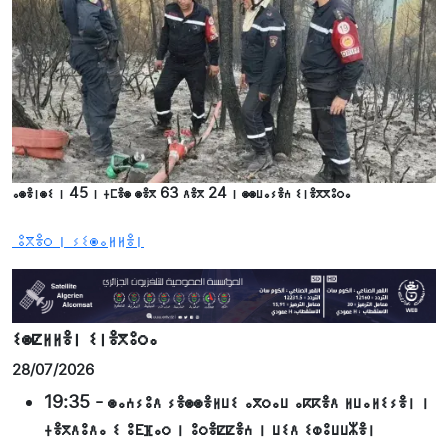
ⴰⵙⴻⵏⵙⵉ ⵏ 45 ⵏ ⵜⵎⴻⵙ ⵙⴻⴳ 63 ⴷⴻⴳ 24 ⵏ ⵙⵙⵡⴰⵢⴻⵄ ⵉⵏⴻⴳⴳⵓⵔⴰ
ⵓⴳⴻⵔ ⵏ ⵢⵉⵙⴰⵍⵍⴻⵏ
ⵉⵙⵇⵍⵍⴻⵏ ⵉⵏⴻⴳⵓⵔⴰ
28/07/2026
19:35
-
ⵙⴰⵄⵢⵓⴷ ⵢⴻⵙⵙⴻⵍⵡⵉ ⴰⴳⵔⴰⵡ ⴰⴽⴽⴻⴷ ⵍⵡⴰⵍⵉⵢⴻⵏ ⵏ
ⵜⴻⴳⴷⵓⴷⴰ ⵉ ⵓⴹⴼⴰⵔ ⵏ ⵓⵔⴻⵇⵇⴻⵄ ⵏ ⵡⵉⴷ ⵉⵀⵓⵡⵡⵣⴻⵏ