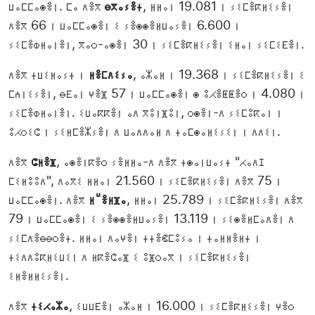
ⵡⴰⵎⵎⴰⵙⴻⵏ. ⵎⴰ ⴷⴻⴳ
ⴱⴳⴰⵢⴻⵜ
, ⵍⵍⴰⵏ 19.081 ⵏ ⵢⵉⵎⴻⴽⵍⵉⵢⴻⵏ
ⴷⴻⴳ 66 ⵏ ⵡⴰⵎⵎⴰⵙⴻⵏ ⵉ ⵢⴻⵙⵙⴻⵍⵡⴰⵢⴻⵏ 6.600 ⵏ
ⵢⵉⵎⴻⵀⵍⴰⵏⴻⵏ, ⴳⴰⵔ-ⴰⵙⴻⵏ 30 ⵏ ⵢⵉⵎⴻⴽⵍⵉⵢⴻⵏ ⵉⵍⴰⵏ ⵢⵉⵎⵉⴹⴻⵏ.
ⴷⴻⴳ ⵜⵡⵉⵍⴰⵢⵜ ⵏ
ⵍⴻⵎⴷⵉⵢⴰ
, ⴰⵣⴰⵍ ⵏ 19.368 ⵏ ⵢⵉⵎⴻⴽⵍⵉⵢⴻⵏ ⵉ
ⵎⵄⵏⵉⵢⴻⵏ, ⴱⴹⴰⵏ ⵖⴻⴼ 57 ⵏ ⵡⴰⵎⵎⴰⵙⴻⵏ ⵙ ⵓⵃⴻⵟⵟⴻⵔ ⵏ 4.080 ⵏ
ⵢⵉⵎⴻⵀⵍⴰⵏⴻⵏ. ⵉⵡⴰⴽⴽⴻⵏ ⴰⴷ ⴳⵓⵏⴼⵓⵏ, ⵔⵙⴻⵏ-ⴷ ⵢⵉⵎⵓⴽⴰⵏ ⵏ
ⵓⵃⵔⵉⵛ ⵏ ⵢⵉⵍⵎⴻⵣⵢⴻⵏ ⴷ ⵡⴰⴷⴷⴰⵍ ⴷ ⵜⴰⵎⵙⴰⵍⵉⵢⵉⵏ ⵏ ⴷⴷⵉⵏ.
ⴷⴻⴳ
ⵛⵍⴻⴼ
, ⴰⵙⴻⵏⴽⴻⵔ ⵢⴻⵍⵍⴰ-ⴷ ⴷⴻⴳ ⵜⵙⴰⵏⵡⴰⵢⵜ "ⵃⴰⴷⵊ
ⵎⵉⵍⵓⵓⴷ", ⴷⴰⴳⵉ ⵍⵍⴰⵏ 21.560 ⵏ ⵢⵉⵎⴻⴽⵍⵉⵢⴻⵏ ⴷⴻⴳ 75 ⵏ
ⵡⴰⵎⵎⴰⵙⴻⵏ. ⴷⴻⴳ
ⵍⵯⴻⵍⴼⴰ
, ⵍⵍⴰⵏ 25.789 ⵏ ⵢⵉⵎⴻⴽⵍⵉⵢⴻⵏ ⴷⴻⴳ
79 ⵏ ⵡⴰⵎⵎⴰⵙⴻⵏ ⵉ ⵢⴻⵙⵙⴻⵍⵡⴰⵢⴻⵏ 13.119 ⵏ ⵢⵉⵙⴻⵍⵎⴰⴷⴻⵏ ⴷ
ⵢⵉⵎⴷⴻⴱⴱⵔⴻⵜ. ⵍⵍⴰⵏ ⴷⴰⵖⴻⵏ ⵜⵜⴻⵞⵎⵓⵢⴰ ⵏ ⵜⴰⵍⵍⴻⵍⵜ ⵏ
ⵜⵉⴷⴷⵓⴽⵍⵉⵡⵉⵏ ⴷ ⵍⴽⴻⵛⴰⴼ ⵉ ⵓⴼⵔⴰⴳ ⵏ ⵢⵉⵎⴻⴽⵍⵉⵢⴻⵏ
ⵉⵍⴻⵍⵍⵉⵢⴻⵏ.
ⴷⴻⴳ
ⵜⵉⵃⴰⵣⴰ
, ⵉⵡⵡⴹⴻⵏ ⴰⵣⴰⵍ ⵏ 16.000 ⵏ ⵢⵉⵎⴻⴽⵍⵉⵢⴻⵏ ⵖⴻⵔ