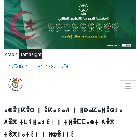
Skip to main content
Arabic
Tamazight
ⵉⵎⴻⵥⵍⴰ
ⵜⵉⵍⵉⵥⵔⵉ ⵏ ⵡⴻⴱ
ⴰⵙⴻⵏⴽⴻⵔ ⵏ ⵓⴽⴰⵢⴰⴷ ⵏ ⵍⴱⴰⵇⴰⵍⵓⵕⵢⴰ
ⴷⴻⴳ ⵜⵡⵉⵍⴰⵢⵉⵏ ⵏ ⵜⵍⴻⵎⵎⴰⵙⵜ ⴷⴻⴳ
ⵜⴻⴳⵏⴰⵜⵉⵏ ⵏ ⵍⵀⴻⵏⵏⵉ