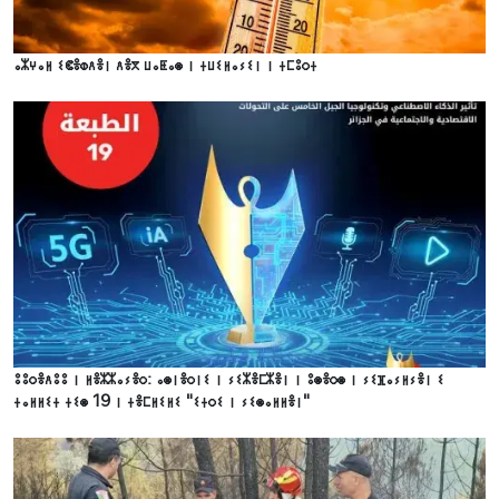
ⴰⵣⵖⴰⵍ ⵉⵞⴻⵀⴷⴻⵏ ⴷⴻⴳ ⵡⴰⵟⴰⵙ ⵏ ⵜⵡⵉⵍⴰⵢⵉⵏ ⵏ ⵜⵎⵓⵔⵜ
ⵓⵓⵔⴻⴷⵓⵓ ⵏ ⵍⴻⵣⵣⴰⵢⴻⵔ: ⴰⵙⵏⴻⵔⵏⵉ ⵏ ⵢⵉⵣⴻⵎⵣⴻⵏ ⵏ ⵓⵙⴻⵔⵙ ⵏ ⵢⵉⴼⴰⵢⵍⵢⴻⵏ ⵉ
ⵜⴰⵍⵍⵉⵜ ⵜⵉⵙ 19 ⵏ ⵜⴻⵎⵍⵉⵍⵉ "ⵉⵜⵔⵉ ⵏ ⵢⵉⵙⴰⵍⵍⴻⵏ"