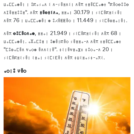
ⵡⴰⵎⵎⴰⵙⴻⵏ ⵏ ⵓⴽⴰⵢⴰⴷ ⵉ ⴷ-ⵢⴻⵍⴷⵉⵏ ⴷⴻⴳ ⵜⵍⴻⵎⵎⴰⵙⵜ "ⴽⴻⵔⴱⵓⵓⴱ
ⴷⵊⴻⵍⵍⵓⵓⵍ". ⴷⴻⴳ
ⵍⴻⴱⵍⵉⴷⴰ
, ⵍⵍⴰⵏ 30.179 ⵏ ⵢⵉⵎⴻⴽⵍⵉⵢⴻⵏ
ⴷⴻⴳ 76 ⵏ ⵡⴰⵎⵎⴰⵙⴻⵏ ⵙ ⵓⵃⴻⵟⵟⴻⵔ ⵏ 11.449 ⵏ ⵢⵉⵎⴻⵀⵍⴰⵏⴻⵏ.
ⴷⴻⴳ
ⴱⵓⵎⴻⵔⴷⴰⵙ
, ⵍⵍⴰⵏ 21.949 ⵏ ⵢⵉⵎⴻⴽⵍⵉⵢⴻⵏ ⴷⴻⴳ 68 ⵏ
ⵡⴰⵎⵎⴰⵙⴻⵏ. ⴰⵣⴰⵎⵓⵍ ⵏ ⵓⵙⴻⵏⴽⴻⵔ ⵢⴻⵍⵍⴰ-ⴷ ⴷⴻⴳ ⵜⵍⴻⵎⵎⴰⵙⵜ
"ⵎⵓⵀⴰⵎⴻⴷ ⵖⴰⵔⵙ ⴻⴷⴷⵉⵏⴻ". ⵜⵉⵏⴻⵖⵍⴰⴼⵜ ⵜⵓⵔⴰ-ⴷ 20 ⵏ
ⵢⵉⵎⴻⴽⵍⵉⵢⴻⵏ ⵉⵍⴰⵏ ⵢⵉⵎⵉⴹⴻⵏ ⴷⴻⴳ ⵜⵡⵉⵍⴰⵢⵜ-ⴰⴳⵉ.
ⴰⵔⵏⵓ ⵖⴻⵔ