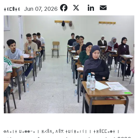
Facebook
X
LinkedIn
Email
ⵜⵉⵎⴻⵜⵉ
Jun 07, 2026
ⴱⴷⴰⵏⵜ ⵡⴰⵙⵙ-ⴰ ⵏ ⵍⵃⴻⴷ, ⴷⴻⴳ ⵜⵡⵉⵍⴰⵢⵉⵏ ⵏ ⵜⵍⴻⵎⵎⴰⵙⵜ ⵏ