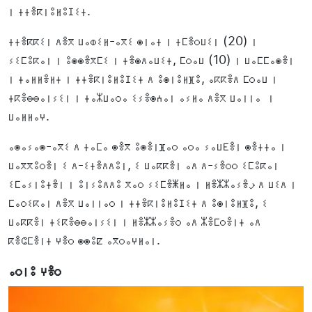
ⵏ ⵜⵜⴻⴽⵏⵓⵍⵓⵊⵉⵜ.
ⵜⵜⴻⴽⴽⵉⵏ ⴷⴻⴳ ⵡⴰⵀⵉⵍ-ⴰⴳⵉ ⵙⵏⴰⵜ ⵏ ⵜⵎⴻⵔⵡⵉⵏ (20) ⵏ
ⵢⵉⵎⵓⴽⴰⵏ ⵏ ⵓⵙⵙⴻⴳⵎⵉ ⵏ ⵜⴻⵙⴷⴰⵡⵉⵜ, ⵎⵔⴰⵡ (10) ⵏ ⵡⴰⵎⵎⴰⵙⴻⵏ
ⵏ ⵜⴰⵍⵍⴻⵍⵜ ⵏ ⵜⵜⴻⴽⵏⵓⵍⵓⵊⵉⵜ ⴷ ⵓⵙⵏⵓⵍⴼⵓ, ⴰⴽⴽⴻⴷ ⵎⵔⴰⵡ ⵏ
ⵜⴽⴻⴱⴱⴰⵏⵢⵉⵏ ⵏ ⵜⴰⵣⵡⴰⵔⴰ ⵉⵢⴻⵙⵄⴰⵏ ⴰⵢⵍⴰ ⴷⴻⴳ ⵡⴰⵏⵏⴰ ⵏ
ⵡⴰⵍⵍⴰⵖ.
ⴰⵙⴰⵢⴰⵙ-ⴰⴳⵉ ⴷ ⵜⴰⵎⴰ ⵙⴻⴳ ⵓⵙⴻⵏⴼⴰⵔ ⴰⵔⴰ ⵢⴰⵡⴹⴻⵏ ⵙⴻⵜⵜⴰ ⵏ
ⵡⴰⴳⴳⵓⵔⴻⵏ ⵉ ⴷ-ⵉⵜⴻⴷⴷⵓⵏ, ⵉ ⵡⴰⴽⴽⴻⵏ ⴰⴷ ⴷ-ⵢⴻⵔⵔ ⵉⵎⵓⴽⴰⵏ
ⵉⵎⴰⵢⵏⵓⵜⴻⵏ ⵏ ⵓⵏⵢⵓⴷⴷⵓ ⴳⴰⵔ ⵢⵉⵎⴻⵥⵍⴰ ⵏ ⵍⴻⵣⵣⴰⵢⴻﺮ ⴷ ⵡⵉⴷ ⵏ
ⵎⴰⵔⵉⴽⴰⵏ ⴷⴻⴳ ⵡⴰⵏⵏⴰⵔ ⵏ ⵜⵜⴻⴽⵏⵓⵍⵓⵊⵉⵜ ⴷ ⵓⵙⵏⵓⵍⴼⵓ, ⵉ
ⵡⴰⴽⴽⴻⵏ ⵜⵉⴽⴻⴱⴱⴰⵏⵢⵉⵏ ⵏ ⵍⴻⵣⵣⴰⵢⴻⵔ ⴰⴷ ⵣⴻⵎⵔⴻⵏⵜ ⴰⴷ
ⴽⴻⵛⵎⴻⵏⵜ ⵖⴻⵔ ⵙⵙⵓⵇ ⴰⴳⵔⴰⵖⵍⴰⵏ.
ⴰⵔⵏⵓ ⵖⴻⵔ