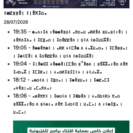
ⵉⵙⵇⵍⵍⴻⵏ ⵉⵏⴻⴳⵓⵔⴰ
28/07/2026
19:35
-
ⵙⴰⵄⵢⵓⴷ ⵢⴻⵙⵙⴻⵍⵡⵉ ⴰⴳⵔⴰⵡ ⴰⴽⴽⴻⴷ ⵍⵡⴰⵍⵉⵢⴻⵏ ⵏ
ⵜⴻⴳⴷⵓⴷⴰ ⵉ ⵓⴹⴼⴰⵔ ⵏ ⵓⵔⴻⵇⵇⴻⵄ ⵏ ⵡⵉⴷ ⵉⵀⵓⵡⵡⵣⴻⵏ
19:05
-
ⴻⵙⵙⴻⵅⵙⵉ ⵏ ⴰⴽⴽ ⵜⵉⵎⴻⵙ ⴷ ⵜⴰⵣⵡⴰⵔⴰ ⵏ ⵓⵎⴻⵀⵍⴰⵏ
ⵏ ⵓⵙⵉⴹⴻⵏ ⴷ ⵓⵔⴻⵇⵇⴻⵄ ⵏ ⵡⵉⴷ ⵉⵀⵓⵡⵡⵣⴻⵏ
19:04
-
ⵓⵏⴻⵙⵛⵓ ⵜⴻⵙⵙⴻⵏⵎⵎⴻⵔ ⵍⵯⴻⵀⴷ ⵏ ⵍⴻⵣⵣⴰⵢⴻⵔ ⴷⴻⴳ
ⵓⵃⵔⴰⵣ ⵏ ⵓⵎⵓⴽⴰⵏ ⵏ ⵜⴰⵔⴽⵓⵍⵓⵊⵉⵜ ⵏ ⵜⵉⵃⴰⵣⴰ
18:12
-
ⴰⴱⵔⵉⴷ ⵏ ⵓⴼⵔⴰⵏ ⵏ ⵓⵙⴻⵍⵡⴰⵢ ⵏ ⵓⵙⵇⴰⵎⵓ
ⴰⵖⴻⵍⵏⴰⵡ ⴰⵎⴰⴳⴷⴰⵢ
18:06
-
ⴰⵀⴻⴳⴳⵉ ⵏ ⵓⴱⵔⵉⴷ ⵉ ⵓⵞⵀⴻⴷ ⵏ ⵜⴰⵛⵔⵉⴽⵜ ⴳⴰⵔ
ⵍⴻⵣⵣⴰⵢⴻⵔ ⴷ ⵍⵉⴱⵢⴰ ⴷⴻⴳ ⵓⵃⵔⵉⵛ ⵏ ⵡⴰⵎⴰⵏ ⴷ ⵢⵉⵙⵓⴼⴰ ⵏ
ⵡⴰⵎⴰⵏ