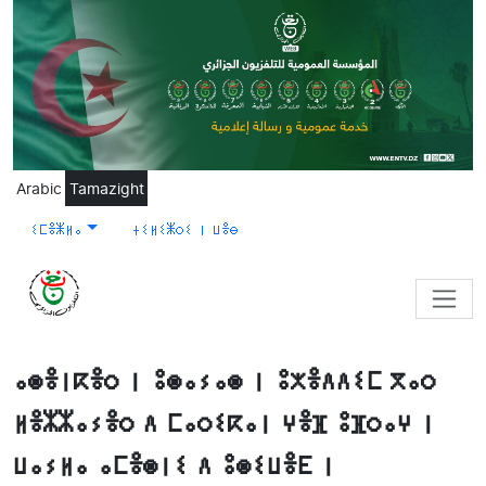
Skip to main content
Arabic
Tamazight
ⵉⵎⴻⵥⵍⴰ
ⵜⵉⵍⵉⵥⵔⵉ ⵏ ⵡⴻⴱ
ⴰⵙⴻⵏⴽⴻⵔ ⵏ ⵓⵙⴰⵢⴰⵙ ⵏ ⵓⵅⴻⴷⴷⵉⵎ ⴳⴰⵔ
ⵍⴻⵣⵣⴰⵢⴻⵔ ⴷ ⵎⴰⵔⵉⴽⴰⵏ ⵖⴻⴼ ⵓⴼⵔⴰⵖ ⵏ
ⵡⴰⵢⵍⴰ ⴰⵎⴻⵙⵏⵉ ⴷ ⵓⵙⵉⵡⴻⴹ ⵏ