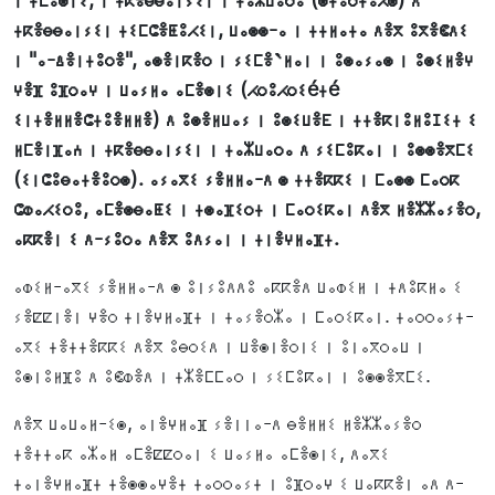
ⵜⴽⴻⴱⴱⴰⵏⵢⵉⵏ ⵜⵉⵎⵛⴻⵟⵓⵃⵉⵏ, ⵡⴰⵙⵙ-ⴰ ⵏ ⵜⵜⵍⴰⵜⴰ ⴷⴻⴳ ⵓⴳⴻⵞⴷⵉ
ⵏ "ⴰ-ⵠⴻⵏⵜⵓⵔⴻ", ⴰⵙⴻⵏⴽⴻⵔ ⵏ ⵢⵉⵎⴻ‵ⵍⴰⵏ ⵏ ⵓⵙⴰⵢⴰⵙ ⵏ ⵓⵙⵉⵍⴻⵖ
ⵖⴻⴼ ⵓⴼⵔⴰⵖ ⵏ ⵡⴰⵢⵍⴰ ⴰⵎⴻⵙⵏⵉ (ⵃⵔⵓⵃⵔⵉéⵜé
ⵉⵏⵜⴻⵍⵍⴻⵛⵜⵓⴻⵍⵍⴻ) ⴷ ⵓⵙⴻⵍⵡⴰⵢ ⵏ ⵓⵙⵉⵡⴻⴹ ⵏ ⵜⵜⴻⴽⵏⵓⵍⵓⵊⵉⵜ ⵉ
ⵍⵎⴻⵏⴼⴰⵄ ⵏ ⵜⴽⴻⴱⴱⴰⵏⵢⵉⵏ ⵏ ⵜⴰⵣⵡⴰⵔⴰ ⴷ ⵢⵉⵎⵓⴽⴰⵏ ⵏ ⵓⵙⵙⴻⴳⵎⵉ
(ⵉⵏⵛⵓⴱⴰⵜⴻⵓⵔⵙ). ⴰⵢⴰⴳⵉ ⵢⴻⵍⵍⴰ-ⴷ ⵙ ⵜⵜⴻⴽⴽⵉ ⵏ ⵎⴰⵙⵙ ⵎⴰⵔⴽ
ⵛⵀⴰⵃⵉⵔⵓ, ⴰⵎⴻⵙⴱⴰⵟⵉ ⵏ ⵜⵙⴰⴼⵉⵔⵜ ⵏ ⵎⴰⵔⵉⴽⴰⵏ ⴷⴻⴳ ⵍⴻⵣⵣⴰⵢⴻⵔ,
ⴰⴽⴽⴻⵏ ⵉ ⴷ-ⵢⵓⵔⴰ ⴷⴻⴳ ⵓⴷⵢⴰⵏ ⵏ ⵜⵏⴻⵖⵍⴰⴼⵜ.
ⴰⵀⵉⵍ-ⴰⴳⵉ ⵢⴻⵍⵍⴰ-ⴷ ⵙ ⵓⵏⵢⵓⴷⴷⵓ ⴰⴽⴽⴻⴷ ⵡⴰⵀⵉⵍ ⵏ ⵜⴷⵓⴽⵍⴰ ⵉ
ⵢⴻⵇⵇⵏⴻⵏ ⵖⴻⵔ ⵜⵏⴻⵖⵍⴰⴼⵜ ⵏ ⵜⴰⵢⴻⵔⵣⴰ ⵏ ⵎⴰⵔⵉⴽⴰⵏ. ⵜⴰⵔⵔⴰⵢⵜ-
ⴰⴳⵉ ⵜⴻⵜⵜⴻⴽⴽⵉ ⴷⴻⴳ ⵓⴱⵔⵉⴷ ⵏ ⵡⴻⵙⵏⴻⵔⵏⵉ ⵏ ⵓⵏⴰⴳⵔⴰⵡ ⵏ
ⵓⵙⵏⵓⵍⴼⵓ ⴷ ⵓⵞⵀⴻⴷ ⵏ ⵜⵣⴻⵎⵎⴰⵔ ⵏ ⵢⵉⵎⵓⴽⴰⵏ ⵏ ⵓⵙⵙⴻⴳⵎⵉ.
ⴷⴻⴳ ⵡⴰⵡⴰⵍ-ⵉⵙ, ⴰⵏⴻⵖⵍⴰⴼ ⵢⴻⵏⵏⴰ-ⴷ ⴱⴻⵍⵍⵉ ⵍⴻⵣⵣⴰⵢⴻⵔ
ⵜⴻⵜⵜⴰⴽ ⴰⵣⴰⵍ ⴰⵎⴻⵇⵇⵔⴰⵏ ⵉ ⵡⴰⵢⵍⴰ ⴰⵎⴻⵙⵏⵉ, ⴷⴰⴳⵉ
ⵜⴰⵏⴻⵖⵍⴰⴼⵜ ⵜⴻⵙⵙⴰⵖⴻⵜ ⵜⴰⵔⵔⴰⵢⵜ ⵏ ⵓⴼⵔⴰⵖ ⵉ ⵡⴰⴽⴽⴻⵏ ⴰⴷ ⴷ-