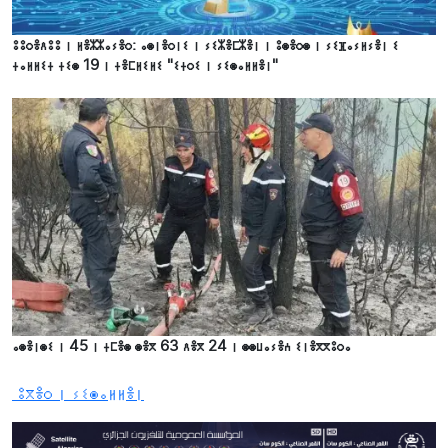
ⵓⵓⵔⴻⴷⵓⵓ ⵏ ⵍⴻⵣⵣⴰⵢⴻⵔ: ⴰⵙⵏⴻⵔⵏⵉ ⵏ ⵢⵉⵣⴻⵎⵣⴻⵏ ⵏ ⵓⵙⴻⵔⵙ ⵏ ⵢⵉⴼⴰⵢⵍⵢⴻⵏ ⵉ
ⵜⴰⵍⵍⵉⵜ ⵜⵉⵙ 19 ⵏ ⵜⴻⵎⵍⵉⵍⵉ "ⵉⵜⵔⵉ ⵏ ⵢⵉⵙⴰⵍⵍⴻⵏ"
ⴰⵙⴻⵏⵙⵉ ⵏ 45 ⵏ ⵜⵎⴻⵙ ⵙⴻⴳ 63 ⴷⴻⴳ 24 ⵏ ⵙⵙⵡⴰⵢⴻⵄ ⵉⵏⴻⴳⴳⵓⵔⴰ
ⵓⴳⴻⵔ ⵏ ⵢⵉⵙⴰⵍⵍⴻⵏ