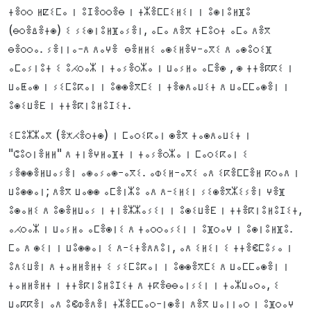
ⵜⴻⵔⵔ ⵍⵇⵉⵎⴰ ⵏ ⵓⵊⴻⵔⵔⴻⴱ ⵏ ⵜⵣⴻⵎⵎⵉⵍⵉⵏ ⵏ ⵓⵙⵏⵓⵍⴼⵓ
(ⴱⵔⴻⵠⴻⵜⵙ) ⵉ ⵢⵉⵙⵏⵓⵍⴼⴰⵢⴻⵏ, ⴰⵎⴰ ⴷⴻⴳ ⵜⵎⵓⵔⵜ ⴰⵎⴰ ⴷⴻⴳ
ⴱⴻⵔⵔⴰ. ⵢⴻⵏⵏⴰ-ⴷ ⴷⴰⵖⴻ ⴱⴻⵍⵍⵉ ⴰⵙⵉⵍⴻⵖ-ⴰⴳⵉ ⴷ ⴰⵙⵓⵔⵉⴼ
ⴰⵎⴰⵢⵏⵓⵜ ⵉ ⵓⵃⵔⴰⵣ ⵏ ⵜⴰⵢⴻⵔⵣⴰ ⵏ ⵡⴰⵢⵍⴰ ⴰⵎⴻⵙ , ⵙ ⵜⵜⴻⴽⴽⵉ ⵏ
ⵡⴰⵟⴰⵙ ⵏ ⵢⵉⵎⵓⴽⴰⵏ ⵏ ⵓⵙⵙⴻⴳⵎⵉ ⵏ ⵜⴻⵙⴷⴰⵡⵉⵜ ⴷ ⵡⴰⵎⵎⴰⵙⴻⵏ ⵏ
ⵓⵙⵉⵡⴻⴹ ⵏ ⵜⵜⴻⴽⵏⵓⵍⵓⵊⵉⵜ.
ⵉⵎⵓⵣⵣⴰⴳ (ⴻⵅⵃⴻⵔⵜⵙ) ⵏ ⵎⴰⵔⵉⴽⴰⵏ ⵙⴻⴳ ⵜⴰⵙⴷⴰⵡⵉⵜ ⵏ
"ⵛⵓⵔⵏⴻⵍⵍ" ⴷ ⵜⵏⴻⵖⵍⴰⴼⵜ ⵏ ⵜⴰⵢⴻⵔⵣⴰ ⵏ ⵎⴰⵔⵉⴽⴰⵏ ⵉ
ⵢⴻⵙⵙⴻⵍⵡⴰⵢⴻⵏ ⴰⵙⴰⵢⴰⵙ-ⴰⴳⵉ. ⴰⵀⵉⵍ-ⴰⴳⵉ ⴰⴷ ⵉⴽⴻⵎⵎⴻⵍ ⴽⵔⴰⴷ ⵏ
ⵡⵓⵙⵙⴰⵏ; ⴷⴻⴳ ⵡⴰⵙⵙ ⴰⵎⴻⵏⵣⵓ ⴰⴷ ⴷ-ⵉⵍⵉⵏ ⵢⵉⵙⴻⴳⵣⵉⵢⴻⵏ ⵖⴻⴼ
ⵓⵙⴰⵍⵉ ⴷ ⵓⵙⴻⵍⵡⴰⵢ ⵏ ⵜⵏⴻⵣⵣⴰⵢⵉⵏ ⵏ ⵓⵙⵉⵡⴻⴹ ⵏ ⵜⵜⴻⴽⵏⵓⵍⵓⵊⵉⵜ,
ⴰⵃⵔⴰⵣ ⵏ ⵡⴰⵢⵍⴰ ⴰⵎⴻⵙⵏⵉ ⴷ ⵜⴰⵔⵔⴰⵢⵉⵏ ⵏ ⵓⴼⵔⴰⵖ ⵏ ⵓⵙⵏⵓⵍⴼⵓ.
ⵎⴰ ⴷ ⵙⵉⵏ ⵏ ⵡⵓⵙⵙⴰⵏ ⵉ ⴷ-ⵉⵜⴻⴷⴷⵓⵏ, ⴰⴷ ⵉⵍⵉⵏ ⵉ ⵜⵜⴻⵞⵎⵓⵢⴰ ⵏ
ⵓⴷⵉⵡⴻⵏ ⴷ ⵜⴰⵍⵍⴻⵍⵜ ⵉ ⵢⵉⵎⵓⴽⴰⵏ ⵏ ⵓⵙⵙⴻⴳⵎⵉ ⴷ ⵡⴰⵎⵎⴰⵙⴻⵏ ⵏ
ⵜⴰⵍⵍⴻⵍⵜ ⵏ ⵜⵜⴻⴽⵏⵓⵍⵓⵊⵉⵜ ⴷ ⵜⴽⴻⴱⴱⴰⵏⵢⵉⵏ ⵏ ⵜⴰⵣⵡⴰⵔⴰ, ⵉ
ⵡⴰⴽⴽⴻⵏ ⴰⴷ ⵓⵞⵀⴻⴷⴻⵏ ⵜⵣⴻⵎⵎⴰⵔ-ⵏⵙⴻⵏ ⴷⴻⴳ ⵡⴰⵏⵏⴰⵔ ⵏ ⵓⴼⵔⴰⵖ