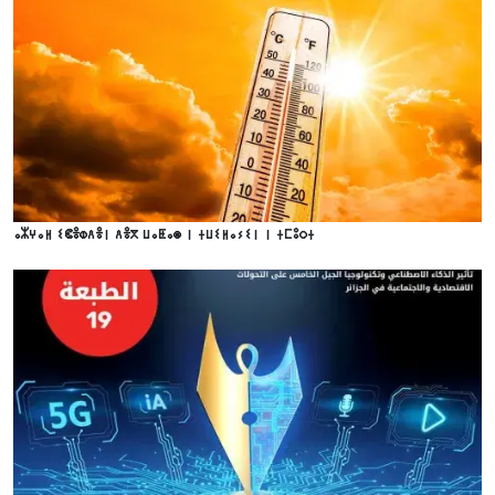
ⴰⵣⵖⴰⵍ ⵉⵞⴻⵀⴷⴻⵏ ⴷⴻⴳ ⵡⴰⵟⴰⵙ ⵏ ⵜⵡⵉⵍⴰⵢⵉⵏ ⵏ ⵜⵎⵓⵔⵜ