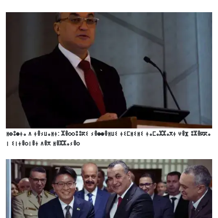
ⵍⴱⵓⵙⵜⴰ ⴷ ⵜⴻⵢⵡⴰⵍⵜ: ⵣⴻⵔⵔⵓⵓⴽⵉ ⵢⴻⵙⵙⴻⵍⵡⵉ ⵜⵉⵎⵍⵉⵍⵉ ⵜⴰⵎⴰⵣⵣⴰⴳⵜ ⵖⴻⴼ ⵓⵣⴻⴽⴽⴰ
ⵏ ⵉⵏⵜⴻⵔⵏⴻⵜ ⴷⴻⴳ ⵍⴻⵣⵣⴰⵢⴻⵔ