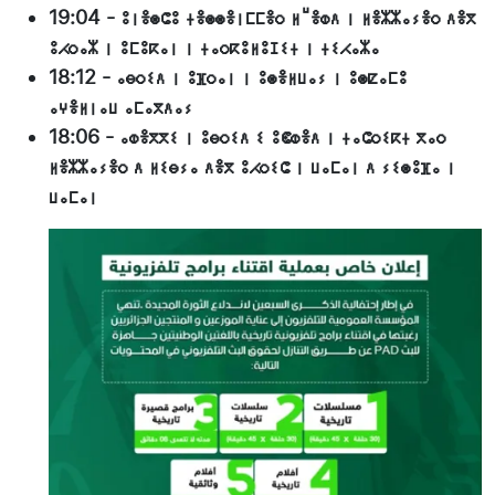
19:04
-
ⵓⵏⴻⵙⵛⵓ ⵜⴻⵙⵙⴻⵏⵎⵎⴻⵔ ⵍⵯⴻⵀⴷ ⵏ ⵍⴻⵣⵣⴰⵢⴻⵔ ⴷⴻⴳ
ⵓⵃⵔⴰⵣ ⵏ ⵓⵎⵓⴽⴰⵏ ⵏ ⵜⴰⵔⴽⵓⵍⵓⵊⵉⵜ ⵏ ⵜⵉⵃⴰⵣⴰ
18:12
-
ⴰⴱⵔⵉⴷ ⵏ ⵓⴼⵔⴰⵏ ⵏ ⵓⵙⴻⵍⵡⴰⵢ ⵏ ⵓⵙⵇⴰⵎⵓ
ⴰⵖⴻⵍⵏⴰⵡ ⴰⵎⴰⴳⴷⴰⵢ
18:06
-
ⴰⵀⴻⴳⴳⵉ ⵏ ⵓⴱⵔⵉⴷ ⵉ ⵓⵞⵀⴻⴷ ⵏ ⵜⴰⵛⵔⵉⴽⵜ ⴳⴰⵔ
ⵍⴻⵣⵣⴰⵢⴻⵔ ⴷ ⵍⵉⴱⵢⴰ ⴷⴻⴳ ⵓⵃⵔⵉⵛ ⵏ ⵡⴰⵎⴰⵏ ⴷ ⵢⵉⵙⵓⴼⴰ ⵏ
ⵡⴰⵎⴰⵏ