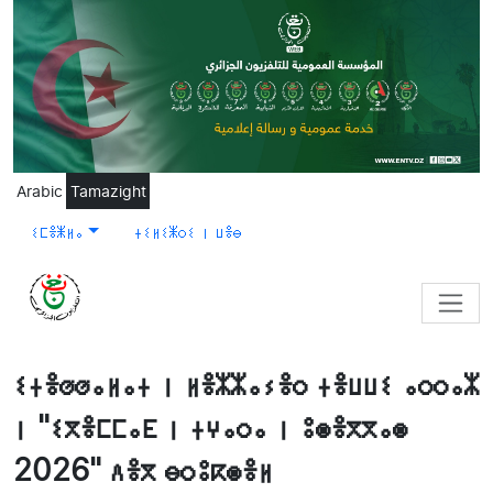
Skip to main content
Arabic
Tamazight
ⵉⵎⴻⵥⵍⴰ
ⵜⵉⵍⵉⵥⵔⵉ ⵏ ⵡⴻⴱ
ⵉⵜⴻⵚⵚⴰⵍⴰⵜ ⵏ ⵍⴻⵣⵣⴰⵢⴻⵔ ⵜⴻⵡⵡⵉ ⴰⵔⵔⴰⵣ
ⵏ "ⵉⴳⴻⵎⵎⴰⴹ ⵏ ⵜⵖⴰⵔⴰ ⵏ ⵓⵙⴻⴳⴳⴰⵙ
2026" ⴷⴻⴳ ⴱⵔⵓⴽⵙⴻⵍ