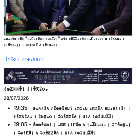
ⴰⵙⴰⵢⴻⵙ ⵖⴻⴼ "ⵜⴰⵎⴰⵏⴻⴳⵜ ⵜⴰⵇⵎⵉⵜ" ⴷⴻⴳ ⵍⴻⵣⵣⴰⵢⴻⵔ ⵜⴰⵎⴰⵏⴰⵖⵜ ⵙ ⵜⵓⴷⴷⵙⴰ ⵏ
ⵜⵏⴻⵖⵍⴰⴼⵜ ⵏ ⵍⴱⵉⵔⵉⴹ ⴷ ⵜⴻⵢⵡⴰⵍⵜ
ⵓⴳⴻⵔ ⵏ ⵢⵉⵙⴰⵍⵍⴻⵏ
ⵉⵙⵇⵍⵍⴻⵏ ⵉⵏⴻⴳⵓⵔⴰ
28/07/2026
19:35
-
ⵙⴰⵄⵢⵓⴷ ⵢⴻⵙⵙⴻⵍⵡⵉ ⴰⴳⵔⴰⵡ ⴰⴽⴽⴻⴷ ⵍⵡⴰⵍⵉⵢⴻⵏ ⵏ
ⵜⴻⴳⴷⵓⴷⴰ ⵉ ⵓⴹⴼⴰⵔ ⵏ ⵓⵔⴻⵇⵇⴻⵄ ⵏ ⵡⵉⴷ ⵉⵀⵓⵡⵡⵣⴻⵏ
19:05
-
ⴻⵙⵙⴻⵅⵙⵉ ⵏ ⴰⴽⴽ ⵜⵉⵎⴻⵙ ⴷ ⵜⴰⵣⵡⴰⵔⴰ ⵏ ⵓⵎⴻⵀⵍⴰⵏ
ⵏ ⵓⵙⵉⴹⴻⵏ ⴷ ⵓⵔⴻⵇⵇⴻⵄ ⵏ ⵡⵉⴷ ⵉⵀⵓⵡⵡⵣⴻⵏ