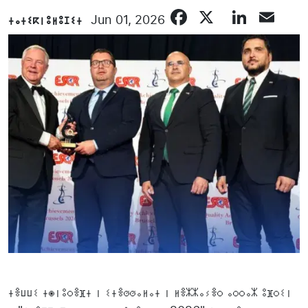
Facebook
X
Linke
Em
ⵜⴰⵜⵉⴽⵏⵓⵍⵓⵊⵉⵜ
Jun 01, 2026
ⵜⴻⵡⵡⵉ ⵜⵙⵏⵓⵔⴻⴼⵜ ⵏ ⵉⵜⴻⵚⵚⴰⵍⴰⵜ ⵏ ⵍⴻⵣⵣⴰⵢⴻⵔ ⴰⵔⵔⴰⵣ ⵓⴼⵔⵉⵏ