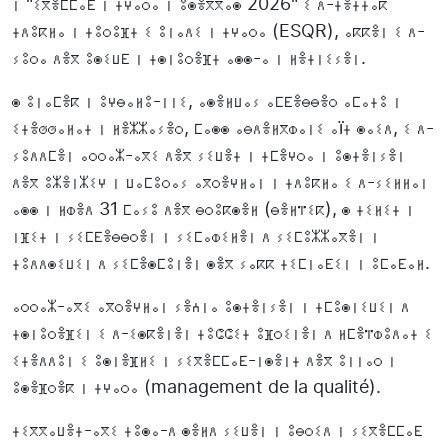
ⵏ "ⵉⴳⴻⵎⵎⴰⴹ ⵏ ⵜⵖⴰⵔⴰ ⵏ ⵓⵙⴻⴳⴳⴰⵙ 2026" ⵉ ⴷ-ⵜⴻⵜⵜⴰⴽ
ⵜⴷⵓⴽⵍⴰ ⵏ ⵜⵓⵔⵓⴼⵜ ⵉ ⵓⵏⴰⴷⵉ ⵏ ⵜⵖⴰⵔⴰ (ESQR), ⴰⴽⴽⴻⵏ ⵉ ⴷ-
ⵢⵓⵔⴰ ⴷⴻⴳ ⵓⵙⵉⵡⴹ ⵏ ⵜⵙⵏⵓⵔⴻⴼⵜ ⴰⵙⵙ-ⴰ ⵏ ⵍⴻⵜⵏⵉⵢⴻⵏ.
ⵙ ⵓⵏⴰⵎⴻⴽ ⵏ ⵓⵖⴱⴰⵍⵓ-ⵏⵏⵉ, ⴰⵙⴻⵍⵡⴰⵢ ⴰⵎⴹⴻⴱⴱⴻⵔ ⴰⵎⴰⵜⵓ ⵏ
ⵉⵜⴻⵚⵚⴰⵍⴰⵜ ⵏ ⵍⴻⵣⵣⴰⵢⴻⵔ, ⵎⴰⵙⵙ ⴰⴱⴷⴻⵍⴳⵀⴰⵏⵉ ⴰïⵜ ⵙⴰⵉⴷ, ⵉ ⴷ-
ⵢⵓⴷⴷⵎⴻⵏ ⴰⵔⵔⴰⵣ-ⴰⴳⵉ ⴷⴻⴳ ⵢⵉⵡⴻⵜ ⵏ ⵜⵎⴻⵖⵔⴰ ⵏ ⵓⵙⵜⴻⵏⵢⴻⵏ
ⴷⴻⴳ ⵓⵣⴻⵏⵣⵉⵖ ⵏ ⵡⴰⵎⵓⵔⴰⵢ ⴰⴳⵔⴻⵖⵍⴰⵏ ⵏ ⵜⴷⵓⴽⵍⴰ ⵉ ⴷ-ⵢⵉⵍⵍⴰⵏ
ⴰⵙⵙ ⵏ ⵍⵀⴻⴷ 31 ⵎⴰⵢⵓ ⴷⴻⴳ ⴱⵔⵓⴽⵙⴻⵍ (ⴱⴻⵍⴶⵉⴽ), ⵙ ⵜⵉⵍⵉⵜ ⵏ
ⵏⴼⵉⵜ ⵏ ⵢⵉⵎⴹⴻⴱⴱⵔⴻⵏ ⵏ ⵢⵉⵎⴰⵀⵉⵍⴻⵏ ⴷ ⵢⵉⵎⵓⵣⵣⴰⴳⴻⵏ ⵏ
ⵜⵓⴷⴷⵙⵉⵡⵉⵏ ⴷ ⵢⵉⵎⴻⵙⵎⵓⵏⴻⵏ ⵙⴻⴳ ⵢⴰⴽⴽ ⵜⵉⵎⵏⴰⴹⵉⵏ ⵏ ⵓⵎⴰⴹⴰⵍ.
ⴰⵔⵔⴰⵣ-ⴰⴳⵉ ⴰⴳⵔⴻⵖⵍⴰⵏ ⵢⴻⵄⵏⴰ ⵓⵙⵜⴻⵏⵢⴻⵏ ⵏ ⵜⵎⵓⵙⵏⵉⵡⵉⵏ ⴷ
ⵜⵙⵏⵓⵔⴻⴼⵉⵏ ⵉ ⴷ-ⵉⵙⴽⴻⵏⴻⵏ ⵜⵓⵛⵛⵉⵜ ⵓⴼⵔⵉⵏⴻⵏ ⴷ ⵍⵎⴻⴶⵀⵓⴷⴰⵜ ⵉ
ⵉⵜⴻⴷⴷⵓⵏ ⵉ ⵓⵙⵏⴻⴼⵍⵉ ⵏ ⵢⵉⴳⴻⵎⵎⴰⴹ-ⵏⵙⴻⵏⵜ ⴷⴻⴳ ⵓⵏⵏⴰⵔ ⵏ
ⵓⵙⴻⴼⵔⴻⴽ ⵏ ⵜⵖⴰⵔⴰ (management de la qualité).
ⵜⵉⴳⴳⴰⵡⴻⵜ-ⴰⴳⵉ ⵜⵓⵙⴰ-ⴷ ⵙⴻⵍⴷ ⵢⵉⵡⴻⵏ ⵏ ⵓⴱⵔⵉⴷ ⵏ ⵢⵉⴳⴻⵎⵎⴰⴹ