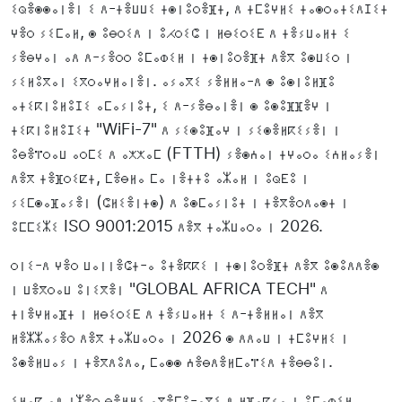
ⵉⵕⴻⵙⵙⴰⵏⴻⵏ ⵉ ⴷ-ⵜⴻⵡⵡⵉ ⵜⵙⵏⵓⵔⴻⴼⵜ, ⴷ ⵜⵎⵓⵖⵍⵉ ⵜⴰⵙⵔⴰⵜⵉⴷⵊⵉⵜ
ⵖⴻⵔ ⵢⵉⵎⴰⵍ, ⵙ ⵓⴱⵔⵉⴷ ⵏ ⵓⵃⵔⵉⵛ ⵏ ⵍⴱⵉⵔⵉⴹ ⴷ ⵜⴻⵢⵡⴰⵍⵜ ⵉ
ⵢⴻⴱⵖⴰⵏ ⴰⴷ ⴷ-ⵢⴻⵔⵔ ⵓⵎⴰⵀⵉⵍ ⵏ ⵜⵙⵏⵓⵔⴻⴼⵜ ⴷⴻⴳ ⵓⵙⵡⵉⵔ ⵏ
ⵢⵉⵍⵓⴳⴰⵏ ⵉⴳⵔⴰⵖⵍⴰⵏⴻⵏ. ⴰⵢⴰⴳⵉ ⵢⴻⵍⵍⴰ-ⴷ ⵙ ⵓⵙⵏⵓⵍⴼⵓ
ⴰⵜⵉⴽⵏⵓⵍⵓⵊⵉ ⴰⵎⴰⵢⵏⵓⵜ, ⵉ ⴷ-ⵢⴻⴱⴰⵏⴻⵏ ⵙ ⵓⵙⵓⴼⴼⴻⵖ ⵏ
ⵜⵉⴽⵏⵓⵍⵓⵊⵉⵜ "WiFi-7" ⴷ ⵢⵉⵙⵓⴼⴰⵖ ⵏ ⵢⵉⵙⴻⵍⴽⵉⵢⴻⵏ ⵏ
ⵓⴱⴻⴶⵔⴰⵡ ⴰⵔⵎⵉ ⴷ ⴰⵅⵅⴰⵎ (FTTH) ⵢⴻⵙⵄⴰⵏ ⵜⵖⴰⵔⴰ ⵉⵄⵍⴰⵢⴻⵏ
ⴷⴻⴳ ⵜⴻⴼⵔⵉⵇⵜ, ⵎⴻⴱⵍⴰ ⵎⴰ ⵏⴻⵜⵜⵓ ⴰⵣⴰⵍ ⵏ ⵓⵕⴹⵓ ⵏ
ⵢⵉⵎⵙⴰⴼⴰⵢⴻⵏ (ⵛⵍⵉⴻⵏⵜⵙ) ⴷ ⵓⵙⵎⴰⵢⵏⵓⵜ ⵏ ⵜⴻⴳⴻⵔⴷⴰⵙⵜ ⵏ
ⵓⵎⵎⵉⵣⵉ ISO 9001:2015 ⴷⴻⴳ ⵜⴰⵣⵡⴰⵔⴰ ⵏ 2026.
ⵔⵏⵉ-ⴷ ⵖⴻⵔ ⵡⴰⵏⵏⴻⵛⵜ-ⴰ ⵓⵜⴻⴽⴽⵉ ⵏ ⵜⵙⵏⵓⵔⴻⴼⵜ ⴷⴻⴳ ⵓⵙⵓⴷⴷⴻⵙ
ⵏ ⵡⴻⴳⵔⴰⵡ ⵓⵏⵉⴳⴻⵏ "GLOBAL AFRICA TECH" ⴷ
ⵜⵏⴻⵖⵍⴰⴼⵜ ⵏ ⵍⴱⵉⵔⵉⴹ ⴷ ⵜⴻⵢⵡⴰⵍⵜ ⵉ ⴷ-ⵜⴻⵍⵍⴰⵏ ⴷⴻⴳ
ⵍⴻⵣⵣⴰⵢⴻⵔ ⴷⴻⴳ ⵜⴰⵣⵡⴰⵔⴰ ⵏ 2026 ⵙ ⴷⴷⴰⵡ ⵏ ⵜⵎⵓⵖⵍⵉ ⵏ
ⵓⵙⴻⵍⵡⴰⵢ ⵏ ⵜⴻⴳⴷⵓⴷⴰ, ⵎⴰⵙⵙ ⵄⴻⴱⴷⴻⵍⵎⴰⴶⵉⴷ ⵜⴻⴱⴱⵓⵏ.
ⵉⵍⴰⵇ ⴰⴷ ⵏⵣⴻⵔ ⴱⴻⵍⵍⵉ ⴰⴳⴻⵎⵓ-ⴰⴳⵉ ⴷ ⵍⴼⴰⴽⵢⴰ ⵏ ⵓⵎⴰⵀⵉⵍ