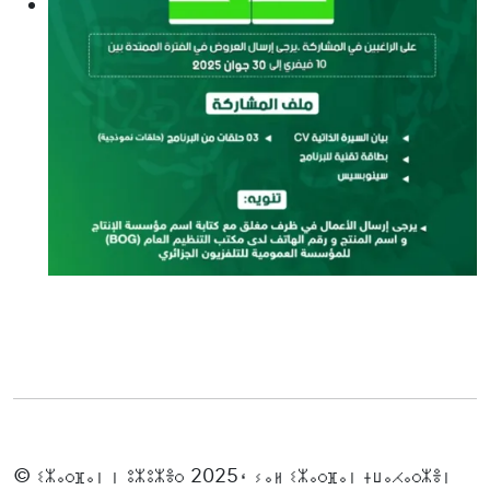
© ⵉⵣⴰⵔⴼⴰⵏ ⵏ ⵓⵣⵓⵣⴻⵔ 2025، ⵢⴰⵍ ⵉⵣⴰⵔⴼⴰⵏ ⵜⵡⴰⵃⴰⵔⵣⴻⵏ