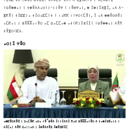
ⵉⵕⴻⵙⵙⴰⵏ ⵏ ⵜⵙⴻⴷⴷⴰⵔⵉⵏ-ⵏⵏⴻⵖ ⵉ ⵢⴻⴱⵖⴰⵏ, ⵙ ⵓⵙⵏⵓⵍⴼⵓ, ⴰⴷ ⴷ-
ⴼⴽⴻⵏ ⵜⵓⵇⵇⵏⴰ ⵜⵓⵔⴰⵇⵎⵉⵜ ⵉ ⵢⴰⴽⴽ ⵢⵉⵖⵔⵉⵎⴻⵏ, ⵓ ⴰⴷ ⵙⵙⴻⵔⵚⴻⵏ
ⴰⵎⴽⴰⵏ ⵏ ⵍⴻⵣⵣⴰⵢⴻⵔ ⴰⵎ ⵡⴰⵎⵎⴰⵙ ⴰⵜⵉⴽⵏⵓⵍⵓⵊⵉ ⵉⵕⴻⵙⵙⴰⵏ ⴷⴻⴳ
ⵜⴻⴼⵔⵉⵇⵜ.
ⴰⵔⵏⵓ ⵖⴻⵔ
ⴰⵙⵇⴻⵔⴷⴻⵛ ⵏ ⵡⴰⵎⴻⴽ ⴰⵔⴰ ⵢⴻⵯⵀⴻⴷ ⵓⵏⵢⵓⴷⴷⵓ ⴳⴰⵔ ⵍⴻⵣⵣⴰⵢⴻⵔ ⴷ ⵜⴰⵙⵓⵍⵟⴰⵏⵜ ⵏ
ⵄⵓⵎⴰⵏ ⴷⴻⴳ ⵡⴰⵏⵏⴰⵔ ⵏ ⵓⴱⴻⴷⴷⴻⵍ ⵓⵙⴻⵍⴽⵓⵎ