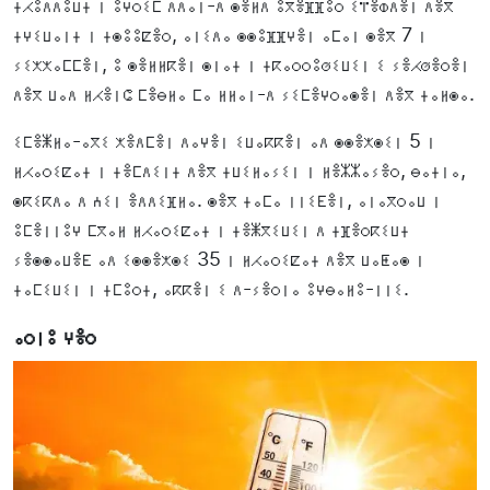
ⵜⵃⵓⴷⴷⵓⵡⵜ ⵏ ⵓⵖⵔⵉⵎ ⴷⴷⴰⵏ-ⴷ ⵙⴻⵍⴷ ⵓⴳⴻⴼⴼⵓⵔ ⵉⴶⴻⵀⴷⴻⵏ ⴷⴻⴳ
ⵜⵖⵉⵡⴰⵏⵜ ⵏ ⵜⵙⵓⵓⵇⴻⵔ, ⴰⵏⵉⴷⴰ ⵙⵙⵓⴼⴼⵖⴻⵏ ⴰⵎⴰⵏ ⵙⴻⴳ 7 ⵏ
ⵢⵉⵅⵅⴰⵎⵎⴻⵏ, ⵓ ⵙⴻⵍⵍⴽⴻⵏ ⵙⵏⴰⵜ ⵏ ⵜⴽⴰⵔⵔⵓⵚⵉⵡⵉⵏ ⵉ ⵢⴻⵃⵚⴻⵔⴻⵏ
ⴷⴻⴳ ⵡⴰⴷ ⵍⵃⴻⵏⵛ ⵎⴻⴱⵍⴰ ⵎⴰ ⵍⵍⴰⵏ-ⴷ ⵢⵉⵎⴻⵖⵔⴰⵙⴻⵏ ⴷⴻⴳ ⵜⴰⵍⵙⴰ.
ⵉⵎⴻⵥⵍⴰ-ⴰⴳⵉ ⵅⴻⴷⵎⴻⵏ ⴷⴰⵖⴻⵏ ⵉⵡⴰⴽⴽⴻⵏ ⴰⴷ ⵙⵙⴻⵅⵙⵉⵏ 5 ⵏ
ⵍⵃⴰⵔⵉⵇⴰⵜ ⵏ ⵜⴻⵎⴷⵉⵏⵜ ⴷⴻⴳ ⵜⵡⵉⵍⴰⵢⵉⵏ ⵏ ⵍⴻⵣⵣⴰⵢⴻⵔ, ⴱⴰⵜⵏⴰ,
ⵙⴽⵉⴽⴷⴰ ⴷ ⵄⵉⵏ ⴻⴷⴷⵉⴼⵍⴰ. ⵙⴻⴳ ⵜⴰⵎⴰ ⵏⵏⵉⴹⴻⵏ, ⴰⵏⴰⴳⵔⴰⵡ ⵏ
ⵓⵎⴻⵏⵏⵓⵖ ⵎⴳⴰⵍ ⵍⵃⴰⵔⵉⵇⴰⵜ ⵏ ⵜⴻⵥⴳⵉⵡⵉⵏ ⴷ ⵜⴼⴻⵔⴽⵉⵡⵜ
ⵢⴻⵙⵙⴰⵡⴻⴹ ⴰⴷ ⵉⵙⵙⴻⵅⵙⵉ 35 ⵏ ⵍⵃⴰⵔⵉⵇⴰⵜ ⴷⴻⴳ ⵡⴰⵟⴰⵙ ⵏ
ⵜⴰⵎⵉⵡⵉⵏ ⵏ ⵜⵎⵓⵔⵜ, ⴰⴽⴽⴻⵏ ⵉ ⴷ-ⵢⴻⵔⵏⴰ ⵓⵖⴱⴰⵍⵓ-ⵏⵏⵉ.
ⴰⵔⵏⵓ ⵖⴻⵔ