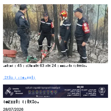
ⴰⵙⴻⵏⵙⵉ ⵏ 45 ⵏ ⵜⵎⴻⵙ ⵙⴻⴳ 63 ⴷⴻⴳ 24 ⵏ ⵙⵙⵡⴰⵢⴻⵄ ⵉⵏⴻⴳⴳⵓⵔⴰ
ⵓⴳⴻⵔ ⵏ ⵢⵉⵙⴰⵍⵍⴻⵏ
ⵉⵙⵇⵍⵍⴻⵏ ⵉⵏⴻⴳⵓⵔⴰ
28/07/2026