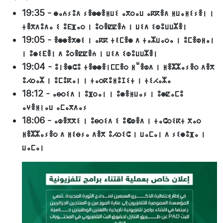
19:35
-
ⵙⴰⵄⵢⵓⴷ ⵢⴻⵙⵙⴻⵍⵡⵉ ⴰⴳⵔⴰⵡ ⴰⴽⴽⴻⴷ ⵍⵡⴰⵍⵉⵢⴻⵏ ⵏ
ⵜⴻⴳⴷⵓⴷⴰ ⵉ ⵓⴹⴼⴰⵔ ⵏ ⵓⵔⴻⵇⵇⴻⵄ ⵏ ⵡⵉⴷ ⵉⵀⵓⵡⵡⵣⴻⵏ
19:05
-
ⴻⵙⵙⴻⵅⵙⵉ ⵏ ⴰⴽⴽ ⵜⵉⵎⴻⵙ ⴷ ⵜⴰⵣⵡⴰⵔⴰ ⵏ ⵓⵎⴻⵀⵍⴰⵏ
ⵏ ⵓⵙⵉⴹⴻⵏ ⴷ ⵓⵔⴻⵇⵇⴻⵄ ⵏ ⵡⵉⴷ ⵉⵀⵓⵡⵡⵣⴻⵏ
19:04
-
ⵓⵏⴻⵙⵛⵓ ⵜⴻⵙⵙⴻⵏⵎⵎⴻⵔ ⵍⵯⴻⵀⴷ ⵏ ⵍⴻⵣⵣⴰⵢⴻⵔ ⴷⴻⴳ
ⵓⵃⵔⴰⵣ ⵏ ⵓⵎⵓⴽⴰⵏ ⵏ ⵜⴰⵔⴽⵓⵍⵓⵊⵉⵜ ⵏ ⵜⵉⵃⴰⵣⴰ
18:12
-
ⴰⴱⵔⵉⴷ ⵏ ⵓⴼⵔⴰⵏ ⵏ ⵓⵙⴻⵍⵡⴰⵢ ⵏ ⵓⵙⵇⴰⵎⵓ
ⴰⵖⴻⵍⵏⴰⵡ ⴰⵎⴰⴳⴷⴰⵢ
18:06
-
ⴰⵀⴻⴳⴳⵉ ⵏ ⵓⴱⵔⵉⴷ ⵉ ⵓⵞⵀⴻⴷ ⵏ ⵜⴰⵛⵔⵉⴽⵜ ⴳⴰⵔ
ⵍⴻⵣⵣⴰⵢⴻⵔ ⴷ ⵍⵉⴱⵢⴰ ⴷⴻⴳ ⵓⵃⵔⵉⵛ ⵏ ⵡⴰⵎⴰⵏ ⴷ ⵢⵉⵙⵓⴼⴰ ⵏ
ⵡⴰⵎⴰⵏ