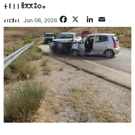
ⵜⵉⵏⵏⴻⴳⴳⵓⵔⴰ
Facebook
X
LinkedIn
Email
ⵜⵉⵎⴻⵜⵉ
Jun 08, 2026