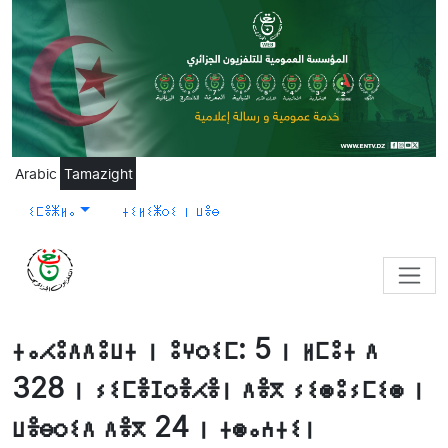
Skip to main content
Arabic
Tamazight
ⵉⵎⴻⵥⵍⴰ
ⵜⵉⵍⵉⵥⵔⵉ ⵏ ⵡⴻⴱ
ⵜⴰⵃⵓⴷⴷⵓⵡⵜ ⵏ ⵓⵖⵔⵉⵎ: 5 ⵏ ⵍⵎⵓⵜ ⴷ
328 ⵏ ⵢⵉⵎⴻⵊⵔⴻⵃⴻⵏ ⴷⴻⴳ ⵢⵉⵙⵓⵢⵎⵉⵙ ⵏ
ⵡⴻⴱⵔⵉⴷ ⴷⴻⴳ 24 ⵏ ⵜⵙⴰⵄⵜⵉⵏ