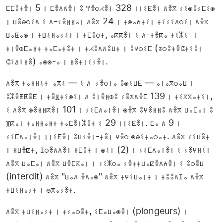
ⵎⵎⵓⵜⴻⵏ 5 ⵏ ⵎⴻⴷⴷⴻⵏ ⵓ ⴶⴻⵔⵃⴻⵏ 328 ⵏⵏⵉⴹⴻⵏ ⴷⴻⴳ ⵢⵉⵙⵓⵢⵎⵉⵙ
ⵏ ⵡⴻⴱⵔⵉⴷ ⵉ ⴷ-ⵢⴻⵍⵍⴰⵏ ⴷⴻⴳ 24 ⵏ ⵜⵙⴰⵄⵜⵉⵏ ⵜⵉⵢⵉⴷⵔⵉⵏ ⴷⴻⴳ
ⵡⴰⵟⴰⵙ ⵏ ⵜⵡⵉⵍⴰⵢⵉⵏ ⵏ ⵜⵎⵓⵔⵜ, ⴰⴽⴽⴻⵏ ⵉ ⴷ-ⵜⴻⴽⴰ ⵜⵉⵣⵉ ⵏ
ⵜⵏⴻⵀⵎⴰⵍⵜ ⵜⴰⵎⴰⵜⵓⵜ ⵏ ⵜⵃⵓⴷⴷⵓⵡⵜ ⵏ ⵓⵖⵔⵉⵎ (ⵒⵔⵓⵜⴻⵛⵜⵉⵓⵏ
ⵛⵉⵠⵉⵍⴻ) ⴰⵙⵙ-ⴰ ⵏ ⵍⴻⵜⵏⵉⵢⴻⵏ.
ⴷⴻⴳ ⵜⴰⵍⵍⵉⵜ-ⴰⴳⵉ — ⵉ ⴷ-ⵢⴻⵔⵏⴰ ⵓⵙⵉⵡⴹ — ⴰⵏⴰⴳⵔⴰⵡ ⵏ
ⵓⵣⴻⵟⵟⴻⴹ ⵏ ⵜⴻⴼⵜⵉⵙⵉⵏ ⴷ ⵓⵏⴻⵍⵀⵓ ⵢⴻⵅⴷⴻⵎ 139 ⵏ ⵜⵉⴳⴳⴰⵜⵉⵏ,
ⵉ ⴷⴻⴳ ⵙⴻⵍⵍⴽⴻⵏ 101 ⵏ ⵢⵉⵎⴷⴰⵏⴻⵏ ⵙⴻⴳ ⵓⵖⴻⵍⵍⵓ ⴷⴻⴳ ⵡⴰⵎⴰⵏ ⵓ
ⴼⴽⴰⵏ ⵜⴰⵍⵍⴰⵍⵜ ⵜⴰⵎⴻⵏⵣⵓⵜ ⵉ 29 ⵏⵏⵉⴹⴻⵏ. ⵎⴰ ⴷ 9 ⵏ
ⵢⵉⵎⴷⴰⵏⴻⵏ ⵏⵏⵉⴹⴻⵏ ⵓⵡⵢⴻⵏ-ⵜⴻⵏ ⵖⴻⵔ ⵙⴱⵉⵜⴰⵔⴰⵜ. ⴷⴻⴳ ⵢⵉⵡⴻⵜ
ⵏ ⵍⵡⴻⵇⵜ, ⵊⵔⴻⴷⴷⴻⵏ ⵍⵎⵓⵜ ⵏ ⵙⵉⵏ (2) ⵏ ⵢⵉⵎⴷⴰⵏⴻⵏ ⵉ ⵢⴻⵖⵍⵉⵏ
ⴷⴻⴳ ⵡⴰⵎⴰⵏ ⴷⴻⴳ ⵡⴻⵎⴽⴰⵏ ⵏ ⵢⵉⵥⵔⴰ ⵢⴻⵜⵜⵡⴰⵇⴻⴷⵄⴻⵏ ⵉ ⵓⵔⴻⵡ
(interdit) ⴷⴻⴳ "ⵡⴰⴷ ⴻⴷⴰⵙ" ⴷⴻⴳ ⵜⵖⵉⵡⴰⵏⵜ ⵏ ⵜⵓⵓⴷⵊⴰ ⴷⴻⴳ
ⵜⵡⵉⵍⴰⵢⵜ ⵏ ⴱⴳⴰⵢⴻⵜ.
ⴷⴻⴳ ⵜⵡⵉⵍⴰⵢⵜ ⵏ ⵜⵢⴰⵔⴻⵜ, ⵉⵎⴰⵡⴰⵙⴻⵏ (plongeurs) ⵏ