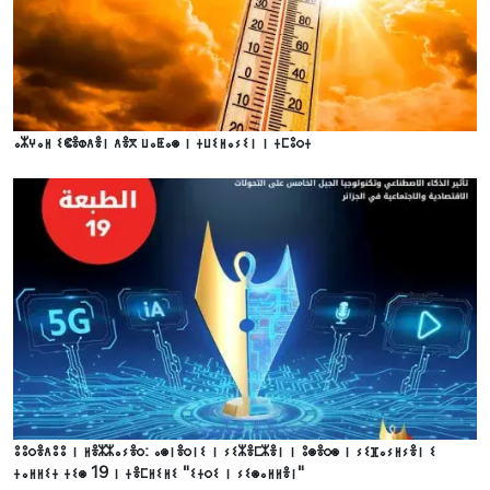
ⴰⵣⵖⴰⵍ ⵉⵞⴻⵀⴷⴻⵏ ⴷⴻⴳ ⵡⴰⵟⴰⵙ ⵏ ⵜⵡⵉⵍⴰⵢⵉⵏ ⵏ ⵜⵎⵓⵔⵜ
ⵓⵓⵔⴻⴷⵓⵓ ⵏ ⵍⴻⵣⵣⴰⵢⴻⵔ: ⴰⵙⵏⴻⵔⵏⵉ ⵏ ⵢⵉⵣⴻⵎⵣⴻⵏ ⵏ ⵓⵙⴻⵔⵙ ⵏ ⵢⵉⴼⴰⵢⵍⵢⴻⵏ ⵉ
ⵜⴰⵍⵍⵉⵜ ⵜⵉⵙ 19 ⵏ ⵜⴻⵎⵍⵉⵍⵉ "ⵉⵜⵔⵉ ⵏ ⵢⵉⵙⴰⵍⵍⴻⵏ"