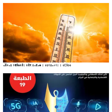
ⴰⵣⵖⴰⵍ ⵉⵞⴻⵀⴷⴻⵏ ⴷⴻⴳ ⵡⴰⵟⴰⵙ ⵏ ⵜⵡⵉⵍⴰⵢⵉⵏ ⵏ ⵜⵎⵓⵔⵜ