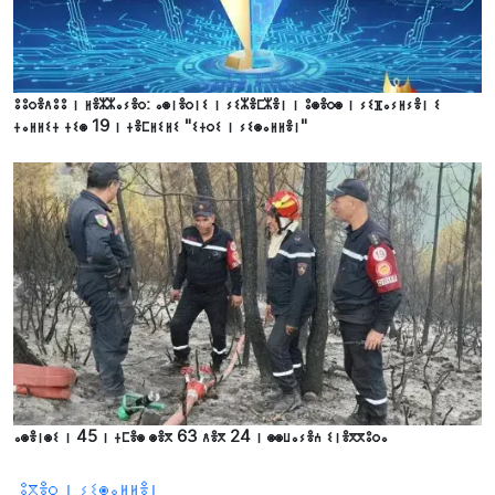
ⵓⵓⵔⴻⴷⵓⵓ ⵏ ⵍⴻⵣⵣⴰⵢⴻⵔ: ⴰⵙⵏⴻⵔⵏⵉ ⵏ ⵢⵉⵣⴻⵎⵣⴻⵏ ⵏ ⵓⵙⴻⵔⵙ ⵏ ⵢⵉⴼⴰⵢⵍⵢⴻⵏ ⵉ
ⵜⴰⵍⵍⵉⵜ ⵜⵉⵙ 19 ⵏ ⵜⴻⵎⵍⵉⵍⵉ "ⵉⵜⵔⵉ ⵏ ⵢⵉⵙⴰⵍⵍⴻⵏ"
ⴰⵙⴻⵏⵙⵉ ⵏ 45 ⵏ ⵜⵎⴻⵙ ⵙⴻⴳ 63 ⴷⴻⴳ 24 ⵏ ⵙⵙⵡⴰⵢⴻⵄ ⵉⵏⴻⴳⴳⵓⵔⴰ
ⵓⴳⴻⵔ ⵏ ⵢⵉⵙⴰⵍⵍⴻⵏ