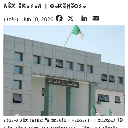
ⴷⴻⴳ ⵓⴽⴰⵢⴰⴷ ⵏ ⴱⴰⴽⵓⵍⵓⵔⵢⴰ
Facebook
X
LinkedIn
Email
ⵜⵉⵎⴻⵜⵉ
Jun 10, 2026
ⵢⵓⵔⴰ-ⴷ ⴷⴻⴳ ⵓⵙⵉⵡⴹ: "ⵙ ⵓⵇⴰⴷⴻⵔ ⵏ ⵜⴰⵔⵔⴰⵢⵉⵏ ⵏ ⵓⵎⴰⴳⵔⴰⴷ 19
ⵏ ⵓⵙⴰⴷⵓⴼ ⵏ ⵜⵉⴳⴳⴰⵜⵉⵏ ⵜⵉⴽⴻⵔⵔⵉⵢⵉⵏ, ⴰⵎⴻⵍⵍⴰⵍ ⵏ ⵜⴻⴳⴷⵓⴷⴰ