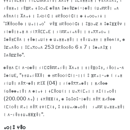
ⵢⴻⵍⵍⴰⵏ ⵢⴻⴼⴽⴰ ⵜⵓⵔⴰⴹ ⵙⴻⵍⴷ ⵓⵙⵜⴻⵇⵙⵉ-ⵏⵙⴻⵏ ⵉⵡⴰⴽⴽⴻⵏ ⴰⴷ
ⵄⴻⴷⴷⵉⵏ ⵣⴷⴰⵜ ⵏ ⵓⵃⵔⵉⵛ ⵏ ⵜⴽⴻⵔⵔⵉⵛⵉⵏ ⵙ ⵜⴰⵔⵔⴰⵢⵜ ⵏ
'ⵓⵥⴻⵔⵔⴻⴱ ⵏ ⵡⴰⵏⵏⴰⵔ' ⵖⴻⴼ ⵜⴽⴻⵔⵔⵉⵛⵜ ⵏ ⵓⴼⵔⴰⵇ ⴷ ⵓⵙⵓⴼⴼⴻⵖ ⵏ
ⵢⵉⵙⴻⵏⵜⴰⵍ ⴷ ⵢⵉⴳⴻⵎⵎⴰⴹ ⵏ ⵢⵉⴽⴽⴰⵢⴰⴷⴻⵏ ⵏ ⵜⴰⴳⴳⴰⵔⴰ ⵏ
ⵓⵙⴻⵍⵎⴻⴷ ⵏ ⵜⴻⵙⵏⴰⵡⵉⵜ ⵙ ⵡⴰⵍⵍⴰⵍⴻⵏ ⵏ ⵜⴻⵢⵡⴰⵍⵜ ⵏ ⵍⴻⴱⵄⵉⴷ, ⵙ
ⵓⵇⴰⴷⴻⵔ ⵏ ⵓⵎⴰⴳⵔⴰⴷ 253 ⵎⴽⴻⵔⵔⴻⵔ 6 ⴷ 7 ⵏ ⵓⵙⴰⴷⵓⴼ ⵏ
ⵓⵄⴻⵇⵇⴻⴱ".
ⵙⴻⵍⴷ ⵎⵉ ⴷ-ⵔⵙⴻⵏ ⵢⵉⵎⵛⴻⴽⴽⴰⵢⴻⵏ ⵣⴷⴰⵜ ⵏ ⵜⵏⴻⴼⵔⵓⵜ, ⵢⴻⵔⵏⴰ-ⴷ
ⵓⵙⵉⵡⴹ, "ⵜⵜⵡⴰⵢⴻⵣⴻⵏ ⵙ ⵜⴽⴻⵔⵔⵉⵛⵉⵏ-ⵏⵏⵉ ⵓ ⴼⴽⴰⵏ-ⴰⵙ ⵉ ⵢⴰⵍ
ⵢⵉⵡⴻⵏ ⴷⴻⴳ-ⵙⴻⵏ ⴽⵓⵣ (04) ⵏ ⵢⵉⵙⴻⴳⴳⴰⵙⴻⵏ ⵏ ⵍⵃⴻⴱⵙ
ⵉⵕⴻⵙⵙⴰⵏⴻⵏ ⴷ ⵙⵏⴰⵜ ⵏ ⵜⵎⴻⵔⵡⵉⵏ ⵏ ⵡⴰⴳⵉⵎⴰⵏ ⵏ ⴷⵊⵉⵏⴰⵔⴻⵏ
(200.000 ⴷⴰ) ⵏ ⵜⵅⴻⵟⵟⵉⵜ, ⵙ ⵓⵕⵓⵚⵓ-ⵏⵙⴻⵏ ⴷⴻⴳ ⵍⵃⴻⴱⵙ
ⵉⵎⵉⵔⴻⵏ ⴽⴰⵏ ⴷⴻⴳ ⵜⵖⵉⵎⵉⵜ, ⵓ ⵜⵜⵡⴰⵃⵙⴰⵔⴻⵏ ⵢⴰⴽⴽ ⵡⴰⵍⵍⴰⵍⴻⵏ
ⵉ ⴷ-ⵢⴻⵜⵜⵡⴰⵟⵟⴼⴻⵏ".
ⴰⵔⵏⵓ ⵖⴻⵔ