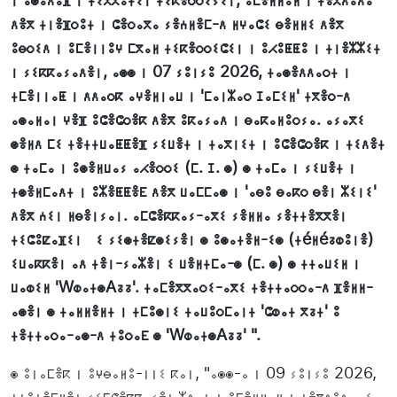
ⴷⴻⴳ ⵜⵏⴻⴼⵔⵓⵜ ⵏ ⵛⴻⵔⴰⴳⴰ ⵢⴻⵄⵍⴻⵎ-ⴷ ⵍⵖⴰⵛⵉ ⴱⴻⵍⵍⵉ ⴷⴻⴳ
ⵓⴱⵔⵉⴷ ⵏ ⵓⵎⴻⵏⵏⵓⵖ ⵎⴳⴰⵍ ⵜⵉⴽⴻⵔⵔⵉⵛⵉⵏ ⵏ ⵓⵃⵓⵟⵟⵓ ⵏ ⵜⵏⴻⵣⵣⵉⵜ
ⵏ ⵢⵉⴽⴽⴰⵢⴰⴷⴻⵏ, ⴰⵙⵙ ⵏ 07 ⵢⵓⵏⵢⵓ 2026, ⵜⴰⵙⴻⴷⴷⴰⵔⵜ ⵏ
ⵜⵎⴻⵏⵏⴰⵟ ⵏ ⴷⴷⴰⵔⴽ ⴰⵖⴻⵍⵏⴰⵡ ⵏ 'ⵎⴰⵏⵣⴰⵔ ⵊⴰⵎⵉⵍ' ⵜⴳⴻⵔ-ⴷ
ⴰⵙⴰⵍⴰⵏ ⵖⴻⴼ ⵓⵛⴻⵛⵔⴻⴽ ⴷⴻⴳ ⵓⴽⴰⵢⴰⴷ ⵏ ⴱⴰⴽⴰⵍⵓⵔⵢⴰ. ⴰⵢⴰⴳⵉ
ⵙⴻⵍⴷ ⵎⵉ ⵜⴻⵜⵜⵡⴰⵟⵟⴻⴼ ⵢⵉⵡⴻⵜ ⵏ ⵜⴰⴳⵏⵉⵜ ⵏ ⵓⵛⴻⵛⵔⴻⴽ ⵏ ⵜⵉⴷⴻⵜ
ⵙ ⵜⴰⵎⴰ ⵏ ⵓⵙⴻⵍⵡⴰⵢ ⴰⵃⴻⵔⵔⵉ (ⵎ. ⵊ. ⵙ) ⵙ ⵜⴰⵎⴰ ⵏ ⵢⵉⵡⴻⵜ ⵏ
ⵜⵙⴻⵍⵎⴰⴷⵜ ⵏ ⵓⵣⴻⵟⵟⴻⴹ ⴷⴻⴳ ⵡⴰⵎⵎⴰⵙ ⵏ 'ⴰⴱⵓ ⴱⴰⴽⵔ ⴱⴻⵏ ⵣⵉⵏⵉ'
ⴷⴻⴳ ⵄⵉⵏ ⵍⴱⴻⵏⵢⴰⵏ. ⴰⵎⵛⴻⴽⴽⴰⵢ-ⴰⴳⵉ ⵢⴻⵍⵍⴰ ⵢⴻⵜⵜⴻⴳⴳⴻⵏ
ⵜⵉⵛⵓⵇⴰⴼⵉⵏ ⵉ ⵢⵉⵙⵜⴻⵇⵙⵉⵢⴻⵏ ⵙ ⵓⵙⴰⵜⴻⵍ-ⵉⵙ (ⵜéⵍéⵒⵀⵓⵏⴻ)
ⵉⵡⴰⴽⴽⴻⵏ ⴰⴷ ⵜⴻⵏ-ⵢⴰⵣⴻⵏ ⵉ ⵡⴻⵍⵜⵎⴰ-ⵙ (ⵎ. ⵙ) ⵙ ⵜⵜⴰⵡⵉⵍ ⵏ
ⵡⴰⵀⵉⵍ 'WⵀⴰⵜⵙAⵒⵒ'. ⵜⴰⵎⴻⴳⴳⴰⵔⵉ-ⴰⴳⵉ ⵜⴻⵜⵜⴰⵔⵔⴰ-ⴷ ⴼⴻⵍⵍ-
ⴰⵙⴻⵏ ⵙ ⵜⴰⵍⵍⴻⵍⵜ ⵏ ⵜⵎⵓⵙⵏⵉ ⵜⴰⵡⵓⵔⵎⴰⵏⵜ 'ⵛⵀⴰⵜ ⴳⵒⵜ' ⵓ
ⵜⴻⵜⵜⴰⵔⴰ-ⴰⵙ-ⴷ ⵜⵓⵔⴰⴹ ⵙ 'WⵀⴰⵜⵙAⵒⵒ' ".
ⵙ ⵓⵏⴰⵎⴻⴽ ⵏ ⵓⵖⴱⴰⵍⵓ-ⵏⵏⵉ ⴽⴰⵏ, "ⴰⵙⵙ-ⴰ ⵏ 09 ⵢⵓⵏⵢⵓ 2026,
ⵜⵜⵓⵏⴻⵎⵍⴻⵏ ⵢⵉⵎⵛⴻⴽⴽⴰⵢⴻⵏ ⵣⴷⴰⵜ ⵏ ⵓⵎⴻⵍⵍⴰⵍ ⵏ ⵜⴻⴳⴷⵓⴷⴰ, ⵉ