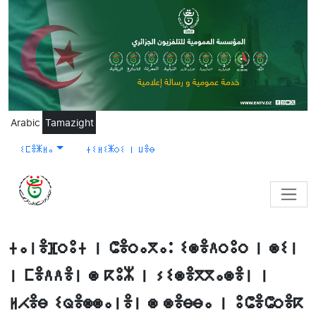
Skip to main content
Arabic
Tamazight
ⵉⵎⴻⵥⵍⴰ
ⵜⵉⵍⵉⵥⵔⵉ ⵏ ⵡⴻⴱ
ⵜⴰⵏⴻⴼⵔⵓⵜ ⵏ ⵛⴻⵔⴰⴳⴰ: ⵉⵙⴻⴷⵔⵓⵔ ⵏ ⵙⵉⵏ
ⵏ ⵎⴻⴷⴷⴻⵏ ⵙ ⴽⵓⵣ ⵏ ⵢⵉⵙⴻⴳⴳⴰⵙⴻⵏ ⵏ
ⵍⵃⴻⴱ ⵉⵕⴻⵙⵙⴰⵏⴻⵏ ⵙ ⵙⴻⴱⴱⴰ ⵏ ⵓⵛⴻⵛⵔⴻⴽ