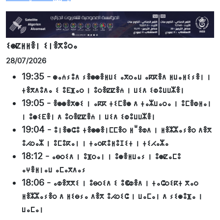
ⵉⵙⵇⵍⵍⴻⵏ ⵉⵏⴻⴳⵓⵔⴰ
28/07/2026
19:35
-
ⵙⴰⵄⵢⵓⴷ ⵢⴻⵙⵙⴻⵍⵡⵉ ⴰⴳⵔⴰⵡ ⴰⴽⴽⴻⴷ ⵍⵡⴰⵍⵉⵢⴻⵏ ⵏ
ⵜⴻⴳⴷⵓⴷⴰ ⵉ ⵓⴹⴼⴰⵔ ⵏ ⵓⵔⴻⵇⵇⴻⵄ ⵏ ⵡⵉⴷ ⵉⵀⵓⵡⵡⵣⴻⵏ
19:05
-
ⴻⵙⵙⴻⵅⵙⵉ ⵏ ⴰⴽⴽ ⵜⵉⵎⴻⵙ ⴷ ⵜⴰⵣⵡⴰⵔⴰ ⵏ ⵓⵎⴻⵀⵍⴰⵏ
ⵏ ⵓⵙⵉⴹⴻⵏ ⴷ ⵓⵔⴻⵇⵇⴻⵄ ⵏ ⵡⵉⴷ ⵉⵀⵓⵡⵡⵣⴻⵏ
19:04
-
ⵓⵏⴻⵙⵛⵓ ⵜⴻⵙⵙⴻⵏⵎⵎⴻⵔ ⵍⵯⴻⵀⴷ ⵏ ⵍⴻⵣⵣⴰⵢⴻⵔ ⴷⴻⴳ
ⵓⵃⵔⴰⵣ ⵏ ⵓⵎⵓⴽⴰⵏ ⵏ ⵜⴰⵔⴽⵓⵍⵓⵊⵉⵜ ⵏ ⵜⵉⵃⴰⵣⴰ
18:12
-
ⴰⴱⵔⵉⴷ ⵏ ⵓⴼⵔⴰⵏ ⵏ ⵓⵙⴻⵍⵡⴰⵢ ⵏ ⵓⵙⵇⴰⵎⵓ
ⴰⵖⴻⵍⵏⴰⵡ ⴰⵎⴰⴳⴷⴰⵢ
18:06
-
ⴰⵀⴻⴳⴳⵉ ⵏ ⵓⴱⵔⵉⴷ ⵉ ⵓⵞⵀⴻⴷ ⵏ ⵜⴰⵛⵔⵉⴽⵜ ⴳⴰⵔ
ⵍⴻⵣⵣⴰⵢⴻⵔ ⴷ ⵍⵉⴱⵢⴰ ⴷⴻⴳ ⵓⵃⵔⵉⵛ ⵏ ⵡⴰⵎⴰⵏ ⴷ ⵢⵉⵙⵓⴼⴰ ⵏ
ⵡⴰⵎⴰⵏ