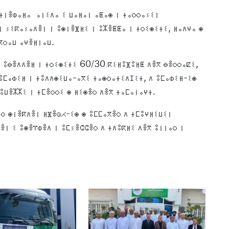
 ⵜⵏⴻⵀⴰⵍⴰ ⴰⵏⵉⴷⴰ ⵉ ⵡⴰⵍⴰⵏ ⴰⵟⴰⵙ ⵏ ⵜⴰⵔⵔⴰⵢⵉⵏ
 ⵢⵉⴽⴰⵢⴰⴷⴻⵏ ⵏ ⵓⵙⵏⴻⴼⵍⵉ ⵏ ⵓⵣⴻⵟⵟⴰ ⵏ ⵜⵔⵉⵙⵉⵜⵉ, ⵍⴰⴷⵖⴰ ⵙ
ⴳⵔⴰⵡ ⴰⵖⴻⵍⵏⴰⵡ.
ⵏ ⵓⴱⴻⴷⴷⴻⵍ ⵏ ⵜⵔⵉⵙⵉⵜⵉ 60/30 ⴽⵉⵍⵓⴼⵓⵍⵟ ⴷⴻⴳ ⴱⴻⵔⵔⴰⵇⵉ,
 ⵓⵎⴰⵀⵉⵍ ⵏ ⵜⵓⴷⴷⵙⵉⵡⴰ-ⴰⴳⵉ ⵜⴰⵙⵔⴰⵜⵉⴷⵊⵉⵜ, ⴷ ⵓⵎⴰⵀⵉⵍ-ⵉⵙ
 ⵓⵡⴻⵣⵣⵉ ⵏ ⵜⵎⴻⵔⵔⵉ ⵙ ⵍⵉⵙⴻⵔ ⴷⴻⴳ ⵜⴰⵎⴰⵏⴰⵖⵜ.
ⴰⵔ ⵙⵏⴻⴽⴷⴻⵏ ⵍⴼⴻⵕⵃ-ⵉⵙ ⵙ ⵓⵎⵎⴰⴳⴻⵔ ⴷ ⵜⵎⵓⵖⵍⵉⵡⵉⵏ
ⴻⵏ ⵉ ⵓⵙⴻⴶⵀⴻⴷ ⵏ ⵓⵎⵢⴻⵛⵛⴻⵔ ⴷ ⵜⴷⵓⴽⵍⵉ ⴷⴻⴳ ⵓⵏⵏⴰⵔ ⵏ