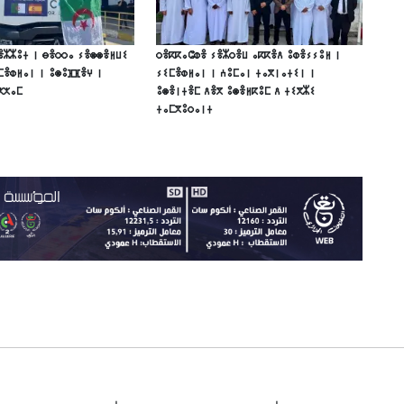
ⴻⵣⵣⵓⵜ ⵏ ⴱⴻⵔⵔⴰ ⵢⴻⵙⵙⴻⵍⵡⵉ
ⵔⴻⴽⴽⴰⵛⵀⴻ ⵢⴻⵣⵔⴻⵡ ⴰⴽⴽⴻⴷ ⵓⵀⴻⵢⵢⵓⵍ ⵏ
ⵎⴻⵀⵍⴰⵏ ⵏ ⵓⵙⵓⴼⴼⴻⵖ ⵏ
ⵢⵉⵎⴻⵀⵍⴰⵏ ⵏ ⵄⵓⵎⴰⵏ ⵜⴰⴳⵏⴰⵜⵉⵏ ⵏ
ⵅⵅⴰⵎ
ⵓⵙⴻⵏⵜⴻⵎ ⴷⴻⴳ ⵓⵙⴻⵍⴽⵓⵎ ⴷ ⵜⵉⴳⵣⵉ
ⵜⴰⵎⴳⵓⵔⴰⵏⵜ