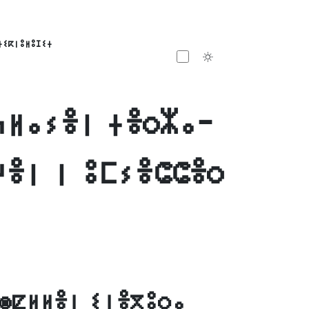
ⵜⵉⴽⵏⵓⵍⵓⵊⵉⵜ
Toggle theme
ⵄⵍⴰⵢⴻⵏ ⵜⴻⵔⵣⴰ-
ⵖⴻⵏ ⵏ ⵓⵎⵢⴻⵛⵛⴻⵔ
ⵙⵇⵍⵍⴻⵏ ⵉⵏⴻⴳⵓⵔⴰ