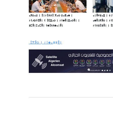
ⴰⴳⵔⴰⵡ ⵏ ⵓⵏⵢⵓⴷⴷⵓ ⴳⴰⵔ ⵡⴰⵟⴰⵙ ⵏ
ⴰⵏⴻⵖⵍⴰⴼ ⵏ ⵜⵏ
ⵢⵉⵃⵔⵉⵛⴻⵏ ⵉ ⵓⴹⴼⴰⵔ ⵏ ⵢⵉⵙⴻⵏⴼⴰⵔⴻⵏ ⵏ
ⴰⵙⴻⵏⴽⴻⵔ ⵏ ⵢⵉ
ⵍⵎⴻⵏⵊⴰⵎⴻⵏ ⵉⵙⵓⴷⴷⵙⴰⵏⴻⵏ
ⵢⵉⴷⵍⵓⵍⴻⵏ ⵏ ⵓ
ⵓⴳⴻⵔ ⵏ ⵢⵉⵙⴰⵍⵍⴻⵏ