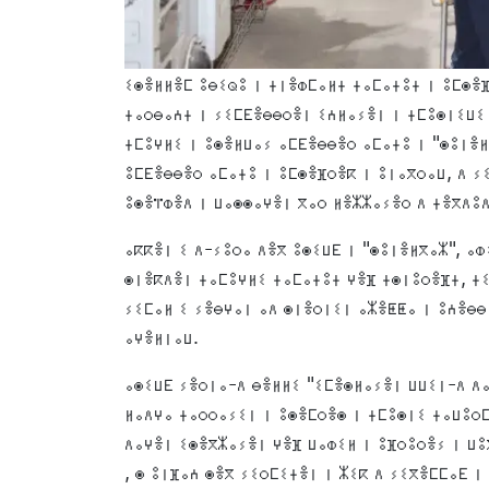
ⵉⵙⴻⵍⵍⴻⵎ ⵓⴱⵉⵕⵓ ⵏ ⵜⵏⴻⵀⵎⴰⵍⵜ ⵜⴰⵎⴰⵜⵓⵜ ⵏ ⵓⵎⵙⴻⴼ
ⵜⴰⵔⴱⴰⵄⵜ ⵏ ⵢⵉⵎⴹⴻⴱⴱⵔⴻⵏ ⵉⵄⵍⴰⵢⴻⵏ ⵏ ⵜⵎⵓⵙⵏⵉⵡⵉⵏ
ⵜⵎⵓⵖⵍⵉ ⵏ ⵓⵙⴻⵍⵡⴰⵢ ⴰⵎⴹⴻⴱⴱⴻⵔ ⴰⵎⴰⵜⵓ ⵏ "ⵙⵓⵏⴻⵍ
ⵓⵎⴹⴻⴱⴱⴻⵔ ⴰⵎⴰⵜⵓ ⵏ ⵓⵎⵙⴻⴼⵔⴻⴽ ⵏ ⵓⵏⴰⴳⵔⴰⵡ, ⴷ ⵢ
ⵓⵙⴻⴶⵀⴻⴷ ⵏ ⵡⴰⵙⵙⴰⵖⴻⵏ ⴳⴰⵔ ⵍⴻⵣⵣⴰⵢⴻⵔ ⴷ ⵜⴻⴳⴷⵓⴷ
ⴰⴽⴽⴻⵏ ⵉ ⴷ-ⵢⵓⵔⴰ ⴷⴻⴳ ⵓⵙⵉⵡⴹ ⵏ "ⵙⵓⵏⴻⵍⴳⴰⵣ", ⴰⵀ
ⵙⵏⴻⴽⴷⴻⵏ ⵜⴰⵎⵓⵖⵍⵉ ⵜⴰⵎⴰⵜⵓⵜ ⵖⴻⴼ ⵜⵙⵏⵓⵔⴻⴼⵜ, ⵜ
ⵢⵉⵎⴰⵍ ⵉ ⵢⴻⴱⵖⴰⵏ ⴰⴷ ⵙⵏⴻⵔⵏⵉⵏ ⴰⵣⴻⵟⵟⴰ ⵏ ⵓⵄⴻⴱⴱ
ⴰⵖⴻⵍⵏⴰⵡ.
ⴰⵙⵉⵡⴹ ⵢⴻⵔⵏⴰ-ⴷ ⴱⴻⵍⵍⵉ "ⵉⵎⴻⵙⵍⴰⵢⴻⵏ ⵡⵡⵉⵏ-ⴷ ⴷ
ⵍⴰⴷⵖⴰ ⵜⴰⵔⵔⴰⵢⵉⵏ ⵏ ⵓⵙⴻⵎⵔⴻⵙ ⵏ ⵜⵎⵓⵙⵏⵉ ⵜⴰⵡⵓⵔⵎ
ⴷⴰⵖⴻⵏ ⵉⵙⴻⴳⵣⴰⵢⴻⵏ ⵖⴻⴼ ⵡⴰⵀⵉⵍ ⵏ ⵓⴼⵔⵓⵔⴻⵢ ⵏ ⵡⵓ
, ⵙ ⵓⵏⴼⴰⵄ ⵙⴻⴳ ⵢⵉⵔⵎⵉⵜⴻⵏ ⵏ ⵣⵉⴽ ⴷ ⵢⵉⴳⴻⵎⵎⴰⴹ ⵏ