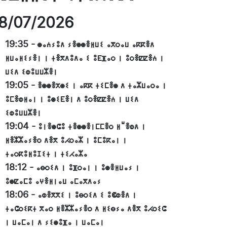
8/07/2026
19:35
-
ⵙⴰⵄⵢⵓⴷ ⵢⴻⵙⵙⴻⵍⵡⵉ ⴰⴳⵔⴰⵡ ⴰⴽⴽⴻⴷ
ⵍⵡⴰⵍⵉⵢⴻⵏ ⵏ ⵜⴻⴳⴷⵓⴷⴰ ⵉ ⵓⴹⴼⴰⵔ ⵏ ⵓⵔⴻⵇⵇⴻⵄ ⵏ
ⵡⵉⴷ ⵉⵀⵓⵡⵡⵣⴻⵏ
19:05
-
ⴻⵙⵙⴻⵅⵙⵉ ⵏ ⴰⴽⴽ ⵜⵉⵎⴻⵙ ⴷ ⵜⴰⵣⵡⴰⵔⴰ ⵏ
ⵓⵎⴻⵀⵍⴰⵏ ⵏ ⵓⵙⵉⴹⴻⵏ ⴷ ⵓⵔⴻⵇⵇⴻⵄ ⵏ ⵡⵉⴷ
ⵉⵀⵓⵡⵡⵣⴻⵏ
19:04
-
ⵓⵏⴻⵙⵛⵓ ⵜⴻⵙⵙⴻⵏⵎⵎⴻⵔ ⵍⵯⴻⵀⴷ ⵏ
ⵍⴻⵣⵣⴰⵢⴻⵔ ⴷⴻⴳ ⵓⵃⵔⴰⵣ ⵏ ⵓⵎⵓⴽⴰⵏ ⵏ
ⵜⴰⵔⴽⵓⵍⵓⵊⵉⵜ ⵏ ⵜⵉⵃⴰⵣⴰ
18:12
-
ⴰⴱⵔⵉⴷ ⵏ ⵓⴼⵔⴰⵏ ⵏ ⵓⵙⴻⵍⵡⴰⵢ ⵏ
ⵓⵙⵇⴰⵎⵓ ⴰⵖⴻⵍⵏⴰⵡ ⴰⵎⴰⴳⴷⴰⵢ
18:06
-
ⴰⵀⴻⴳⴳⵉ ⵏ ⵓⴱⵔⵉⴷ ⵉ ⵓⵞⵀⴻⴷ ⵏ
ⵜⴰⵛⵔⵉⴽⵜ ⴳⴰⵔ ⵍⴻⵣⵣⴰⵢⴻⵔ ⴷ ⵍⵉⴱⵢⴰ ⴷⴻⴳ ⵓⵃⵔⵉⵛ
ⵏ ⵡⴰⵎⴰⵏ ⴷ ⵢⵉⵙⵓⴼⴰ ⵏ ⵡⴰⵎⴰⵏ