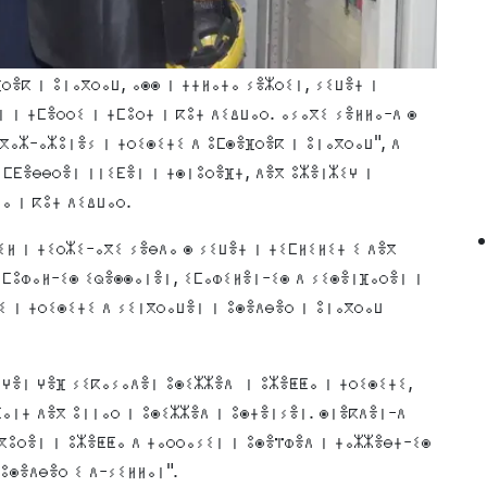
ⵔⴻⴽ ⵏ ⵓⵏⴰⴳⵔⴰⵡ, ⴰⵙⵙ ⵏ ⵜⵜⵍⴰⵜⴰ ⵢⴻⵣⵔⵉⵏ, ⵢⵉⵡⴻⵜ ⵏ
 ⵏ ⵜⵎⴻⵔⵔⵉ ⵏ ⵜⵎⵓⵔⵜ ⵏ ⴽⵓⵜ ⴷⵉⵠⵡⴰⵔ. ⴰⵢⴰⴳⵉ ⵢⴻⵍⵍⴰ-ⴷ ⵙ
ⴳⴰⵣ-ⴰⵣⵓⵏⴻⵢ ⵏ ⵜⵔⵉⵙⵉⵜⵉ ⴷ ⵓⵎⵙⴻⴼⵔⴻⴽ ⵏ ⵓⵏⴰⴳⵔⴰⵡ", ⴷ
ⵉⵎⴹⴻⴱⴱⵔⴻⵏ ⵏⵏⵉⴹⴻⵏ ⵏ ⵜⵙⵏⵓⵔⴻⴼⵜ, ⴷⴻⴳ ⵓⵣⴻⵏⵣⵉⵖ ⵏ
ⴰ ⵏ ⴽⵓⵜ ⴷⵉⵠⵡⴰⵔ.
ⵉⵍ ⵏ ⵜⵉⵔⵣⵉ-ⴰⴳⵉ ⵢⴻⴱⴷⴰ ⵙ ⵢⵉⵡⴻⵜ ⵏ ⵜⵉⵎⵍⵉⵍⵉⵜ ⵉ ⴷⴻⴳ
ⵉⵎⵓⵀⴰⵍ-ⵉⵙ ⵉⵕⴻⵙⵙⴰⵏⴻⵏ, ⵉⵎⴰⵀⵉⵍⴻⵏ-ⵉⵙ ⴷ ⵢⵉⵙⴻⵏⴼⴰⵔⴻⵏ ⵏ
ⵉ ⵏ ⵜⵔⵉⵙⵉⵜⵉ ⴷ ⵢⵉⵏⴳⵔⴰⵡⴻⵏ ⵏ ⵓⵙⴻⴷⴱⴻⵔ ⵏ ⵓⵏⴰⴳⵔⴰⵡ
ⴰⵖⴻⵏ ⵖⴻⴼ ⵢⵉⴽⴰⵢⴰⴷⴻⵏ ⵓⵙⵉⵣⵣⴻⴷ ⵏ ⵓⵣⴻⵟⵟⴰ ⵏ ⵜⵔⵉⵙⵉⵜⵉ,
ⴰⵏⵜ ⴷⴻⴳ ⵓⵏⵏⴰⵔ ⵏ ⵓⵙⵉⵣⵣⴻⴷ ⵏ ⵓⵙⵜⴻⵏⵢⴻⵏ. ⵙⵏⴻⴽⴷⴻⵏ-ⴷ
ⴳⵓⵔⴻⵏ ⵏ ⵓⵣⴻⵟⵟⴰ ⴷ ⵜⴰⵔⵔⴰⵢⵉⵏ ⵏ ⵓⵙⴻⴶⵀⴻⴷ ⵏ ⵜⴰⵣⵣⴻⴱⵜ-ⵉⵙ
 ⵓⵙⴻⴷⴱⴻⵔ ⵉ ⴷ-ⵢⵉⵍⵍⴰⵏ".