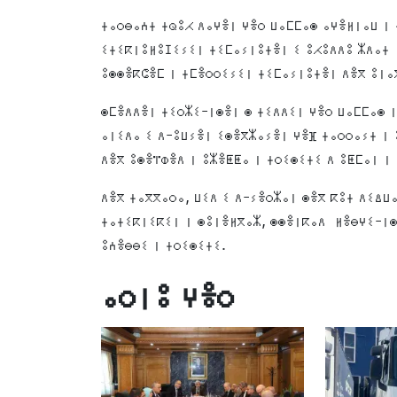
ⵜⴰⵔⴱⴰⵄⵜ ⵜⵕⵓⵃ ⴷⴰⵖⴻⵏ ⵖⴻⵔ ⵡⴰⵎⵎⴰⵙ ⴰⵖⴻⵍⵏⴰⵡ ⵏ
ⵉⵜⵉⴽⵏⵓⵍⵓⵊⵉⵢⵉⵏ ⵜⵉⵎⴰⵢⵏⵓⵜⴻⵏ ⵉ ⵓⵃⵓⴷⴷⵓ ⵣⴷⴰⵜ ⵏ
ⵓⵙⵙⴻⴽⵛⴻⵎ ⵏ ⵜⵎⴻⵔⵔⵉⵢⵉⵏ ⵜⵉⵎⴰⵢⵏⵓⵜⴻⵏ ⴷⴻⴳ ⵓⵏⴰ
ⵙⵎⴻⴷⴷⴻⵏ ⵜⵉⵔⵣⵉ-ⵏⵙⴻⵏ ⵙ ⵜⵉⴷⴷⵉⵏ ⵖⴻⵔ ⵡⴰⵎⵎⴰⵙ 
ⴰⵏⵉⴷⴰ ⵉ ⴷ-ⵓⵡⵢⴻⵏ ⵉⵙⴻⴳⵣⴰⵢⴻⵏ ⵖⴻⴼ ⵜⴰⵔⵔⴰⵢⵜ ⵏ
ⴷⴻⴳ ⵓⵙⴻⴶⵀⴻⴷ ⵏ ⵓⵣⴻⵟⵟⴰ ⵏ ⵜⵔⵉⵙⵉⵜⵉ ⴷ ⵓⵟⵎⴰⵏ ⵏ
ⴷⴻⴳ ⵜⴰⴳⴳⴰⵔⴰ, ⵡⵉⴷ ⵉ ⴷ-ⵢⴻⵔⵣⴰⵏ ⵙⴻⴳ ⴽⵓⵜ ⴷⵉⵠⵡ
ⵜⴰⵜⵉⴽⵏⵉⴽⵉⵏ ⵏ ⵙⵓⵏⴻⵍⴳⴰⵣ, ⵙⵙⴻⵏⴽⴰⴷ ⵍⴻⴱⵖⵉ-ⵏⵙ
ⵓⵄⴻⴱⴱⵉ ⵏ ⵜⵔⵉⵙⵉⵜⵉ.
ⴰⵔⵏⵓ ⵖⴻⵔ