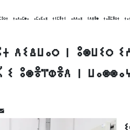
ⵎⵓⵔⵜ
ⵜⴰⴷⴰⵎⵙⴰ
ⴰⵎⴰⴹⴰⵍ
ⵜⵉⵎⴻⵜⵉ
ⴰⴷⴷⴰⵍ
ⵉⴷⵍⴻⵙ
ⵜⴰⵣⵎⴻⵔⵜ
ⵜⴰ
ⵓⵜ ⴷⵉⵠⵡⴰⵔ ⵏ ⵓⵙⵡⵉⵔ ⵉ
ⵣ ⵉ ⵓⵙⴻⴶⵀⴻⴷ ⵏ ⵡⴰⵙⵙⴰ
ook
inkedIn
Email
ⵉ