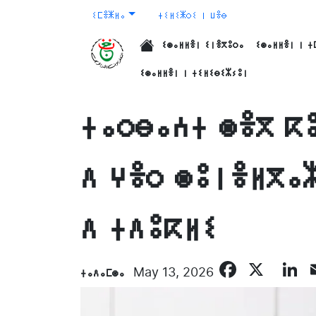
ⵉⵎⴻⵥⵍⴰ
ⵜⵉⵍⵉⵥⵔⵉ ⵏ ⵡⴻⴱ
ⵉⵙⴰⵍⵍⴻⵏ ⵉⵏⴻⴳⵓⵔⴰ
ⵉⵙⴰⵍⵍⴻⵏ ⵏ ⵜ
الرئيسية
ⵉⵙⴰⵍⵍⴻⵏ ⵏ ⵜⵉⵍⵉⴱⵉⵣⵢⵓⵏ
ⵜⴰⵔⴱⴰⵄⵜ ⵙⴻⴳ ⴽ
ⴷ ⵖⴻⵔ ⵙⵓⵏⴻⵍⴳⴰ
ⴷ ⵜⴷⵓⴽⵍⵉ
Faceb
X
L
ⵜⴰⴷⴰⵎⵙⴰ
May 13, 2026