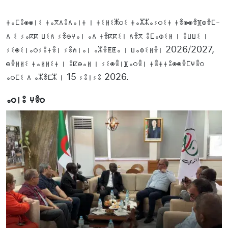
ⵜⴰⵎⵓⵙⵙⵏⵉ ⵜⴰⴳⴷⵓⴷⴰⵏⵜ ⵏ ⵜⵉⵍⵉⵥⵔⵉ ⵜⴰⵣⵣⴰⵢⵔⵉⵜ ⵜⴻⵙⵙⴻⴼⵀⴻⵎ-
ⴷ ⵉ ⵢⴰⴽⴽ ⵡⵉⴷ ⵢⴻⴱⵖⴰⵏ ⴰⴷ ⵜⴻⴽⴽⵉⵏ ⴷⴻⴳ ⵓⵎⴰⵀⵉⵍ ⵏ ⵓⵡⵡⵉ ⵏ
ⵢⵉⵙⵉⵏⴰⵔⵢⵓⵜⴻⵏ ⵢⴻⵄⵏⴰⵏ ⴰⵣⴻⵟⵟⴰ ⵏ ⵡⴰⵀⵉⵍⴻⵏ 2026/2027,
ⴱⴻⵍⵍⵉ ⵜⴰⵍⵍⵉⵜ ⵏ ⵓⵇⴱⴰⵍ ⵏ ⵢⵉⵙⴻⵏⴼⴰⵔⴻⵏ ⵜⴻⵜⵜⵓⵙⵙⴻⵎⵖⴻⵔ
ⴰⵔⵎⵉ ⴷ ⴰⵣⴻⵎⵣ ⵏ 15 ⵢⵓⵏⵢⵓ 2026.
ⴰⵔⵏⵓ ⵖⴻⵔ