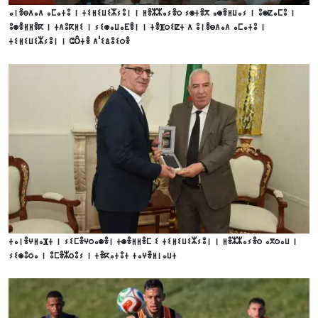
ⴰⵏⴻⴱⴷⴰⴷ ⴰⵎⴰⵜⵓ ⵏ ⵜⵉⵍⵉⵡⵉⵣⵢⵓⵏ ⵏ ⵍⴻⵣⵣⴰⵢⴻⵔ ⵢⵙⵜⴻⴳ ⴰⵙⴻⵍⵡⴰⵢ ⵏ ⵓⵙⵇⴰⵎⵓ ⵏ
ⵓⵙⴻⵍⵍⴻⴽ ⵏ ⵜⴷⵓⴽⵍⵉ ⵏ ⵢⵉⵙⴰⵡⴰⴹⴻⵏ ⵏ ⵜⴻⴼⵔⵉⵇⵜ ⴷ ⵓⵏⴻⴱⴷⴰⴷ ⴰⵎⴰⵜⵓ ⵏ
ⵜⵉⵍⵉⵡⵉⵣⵢⵓⵏ ⵏ ⵛôⵜⴻ ⴷ'ⵉⵠⵓⵉⵔⴻ
ⵜⴰⵏⴻⵖⵍⴰⴼⵜ ⵏ ⵢⵉⵎⴻⵖⵔⴰⵙⴻⵏ ⵜⵙⴻⵍⵍⴻⵎ ⵉ ⵜⵉⵍⵉⵡⵉⵣⵢⵓⵏ ⵏ ⵍⴻⵣⵣⴰⵢⴻⵔ ⴰⴳⵔⴰⵡ ⵏ
ⵢⵉⵙⵓⵔⴰ ⵏ ⵓⵎⴻⵣⵔⵓⵢ ⵏ ⵜⴻⴽⴰⵜⵓⵜ ⵜⴰⵖⴻⵍⵏⴰⵡⵜ