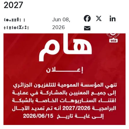
2027
Facebo
X
Li
ⵉⵙⴰⵍⵍⴻⵏ ⵏ
Jun 08,
Email
ⵜⵉⵍⵉⴱⵉⵣⵢⵓⵏ
2026