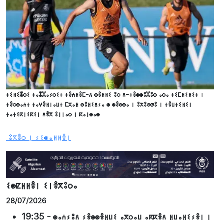
ⵜⵉⵍⵉⵥⵔⵉ ⵜⴰⵣⵣⴰⵢⵔⵉⵜ ⵜⴻⵄⵍⴻⵎ-ⴷ ⴱⴻⵍⵍⵉ ⵓⵔ ⴷ-ⵜⴻⵙⵙⵓⵣⵓⵔ ⴰⵔⴰ ⵜⵉⵎⵍⵉⵍⵉⵜ ⵏ
ⵜⴻⵔⴱⴰⵄⵜ ⵜⴰⵖⴻⵍⵏⴰⵡⵜ ⵎⴳⴰⵍ ⴱⵓⵍⵉⵠⵢⴰ ⵙ ⵙⴻⴱⴱⴰ ⵏ ⵓⵅⵓⵚⵚⵓ ⵏ ⵜⴻⵡⵜⵉⵍⵉⵏ
ⵜⴰⵜⵉⴽⵏⵉⴽⵉⵏ ⴷⴻⴳ ⵓⵏⵏⴰⵔ ⵏ ⴽⴰⵏⵙⴰⵙ
ⵓⴳⴻⵔ ⵏ ⵢⵉⵙⴰⵍⵍⴻⵏ
ⵉⵙⵇⵍⵍⴻⵏ ⵉⵏⴻⴳⵓⵔⴰ
28/07/2026
19:35
-
ⵙⴰⵄⵢⵓⴷ ⵢⴻⵙⵙⴻⵍⵡⵉ ⴰⴳⵔⴰⵡ ⴰⴽⴽⴻⴷ ⵍⵡⴰⵍⵉⵢⴻⵏ ⵏ