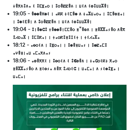
ⵜⴻⴳⴷⵓⴷⴰ ⵉ ⵓⴹⴼⴰⵔ ⵏ ⵓⵔⴻⵇⵇⴻⵄ ⵏ ⵡⵉⴷ ⵉⵀⵓⵡⵡⵣⴻⵏ
19:05
-
ⴻⵙⵙⴻⵅⵙⵉ ⵏ ⴰⴽⴽ ⵜⵉⵎⴻⵙ ⴷ ⵜⴰⵣⵡⴰⵔⴰ ⵏ ⵓⵎⴻⵀⵍⴰⵏ
ⵏ ⵓⵙⵉⴹⴻⵏ ⴷ ⵓⵔⴻⵇⵇⴻⵄ ⵏ ⵡⵉⴷ ⵉⵀⵓⵡⵡⵣⴻⵏ
19:04
-
ⵓⵏⴻⵙⵛⵓ ⵜⴻⵙⵙⴻⵏⵎⵎⴻⵔ ⵍⵯⴻⵀⴷ ⵏ ⵍⴻⵣⵣⴰⵢⴻⵔ ⴷⴻⴳ
ⵓⵃⵔⴰⵣ ⵏ ⵓⵎⵓⴽⴰⵏ ⵏ ⵜⴰⵔⴽⵓⵍⵓⵊⵉⵜ ⵏ ⵜⵉⵃⴰⵣⴰ
18:12
-
ⴰⴱⵔⵉⴷ ⵏ ⵓⴼⵔⴰⵏ ⵏ ⵓⵙⴻⵍⵡⴰⵢ ⵏ ⵓⵙⵇⴰⵎⵓ
ⴰⵖⴻⵍⵏⴰⵡ ⴰⵎⴰⴳⴷⴰⵢ
18:06
-
ⴰⵀⴻⴳⴳⵉ ⵏ ⵓⴱⵔⵉⴷ ⵉ ⵓⵞⵀⴻⴷ ⵏ ⵜⴰⵛⵔⵉⴽⵜ ⴳⴰⵔ
ⵍⴻⵣⵣⴰⵢⴻⵔ ⴷ ⵍⵉⴱⵢⴰ ⴷⴻⴳ ⵓⵃⵔⵉⵛ ⵏ ⵡⴰⵎⴰⵏ ⴷ ⵢⵉⵙⵓⴼⴰ ⵏ
ⵡⴰⵎⴰⵏ