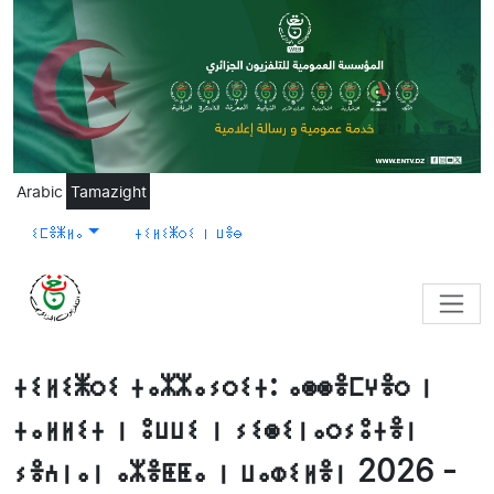
Skip to main content
Arabic
Tamazight
ⵉⵎⴻⵥⵍⴰ
ⵜⵉⵍⵉⵥⵔⵉ ⵏ ⵡⴻⴱ
ⵜⵉⵍⵉⵥⵔⵉ ⵜⴰⵣⵣⴰⵢⵔⵉⵜ: ⴰⵙⵙⴻⵎⵖⴻⵔ ⵏ
ⵜⴰⵍⵍⵉⵜ ⵏ ⵓⵡⵡⵉ ⵏ ⵢⵉⵙⵉⵏⴰⵔⵢⵓⵜⴻⵏ
ⵢⴻⵄⵏⴰⵏ ⴰⵣⴻⵟⵟⴰ ⵏ ⵡⴰⵀⵉⵍⴻⵏ 2026 -