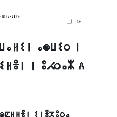
ⵜⵉⴽⵏⵓⵍⵓⵊⵉⵜ
Toggle theme
ⵡⴰⵍⵉⵏ ⴰⵙⵡⵉⵔ ⵏ
ⵉⵍⴻⵏ ⵏ ⵓⵃⵔⴰⵣ ⴷ
ⵙⵇⵍⵍⴻⵏ ⵉⵏⴻⴳⵓⵔⴰ