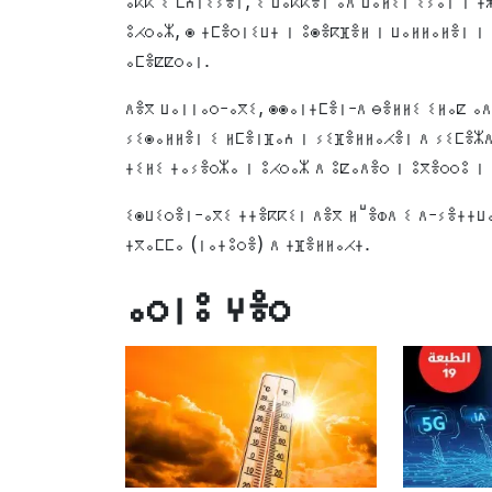
ⴰⴽⴽ ⵉ ⵎⵄⵏⵉⵢⴻⵏ, ⵉ ⵡⴰⴽⴽⴻⵏ ⴰⴷ ⵡⴰⵍⵉⵏ ⵉⵢⴰⵏ ⵏ ⵜ
ⵓⵃⵔⴰⵣ, ⵙ ⵜⵎⴻⵔⵏⵉⵡⵜ ⵏ ⵓⵙⴻⴽⴼⴻⵍ ⵏ ⵡⴰⵍⵍⴰⵍⴻⵏ ⵏ
ⴰⵎⴻⵇⵇⵔⴰⵏ.
ⴷⴻⴳ ⵡⴰⵏⵏⴰⵔ-ⴰⴳⵉ, ⵙⵙⴰⵏⵜⵎⴻⵏ-ⴷ ⴱⴻⵍⵍⵉ ⵉⵍⴰⵇ ⴰⴷ
ⵢⵉⵙⴰⵍⵍⴻⵏ ⵉ ⵍⵎⴻⵏⴼⴰⵄ ⵏ ⵢⵉⴼⴻⵍⵍⴰⵃⴻⵏ ⴷ ⵢⵉⵎⴻⵣⴷ
ⵜⵉⵍⵉ ⵜⴰⵢⴻⵔⵣⴰ ⵏ ⵓⵃⵔⴰⵣ ⴷ ⵓⵇⴰⴷⴻⵔ ⵏ ⵓⴳⴻⵔⵔⵓ ⵏ
ⵉⵙⵡⵉⵔⴻⵏ-ⴰⴳⵉ ⵜⵜⴻⴽⴽⵉⵏ ⴷⴻⴳ ⵍⵯⴻⵀⴷ ⵉ ⴷ-ⵢⴻⵜⵜⵡⴰ
ⵜⴳⴰⵎⵎⴰ (ⵏⴰⵜⵓⵔⴻ) ⴷ ⵜⴼⴻⵍⵍⴰⵃⵜ.
ⴰⵔⵏⵓ ⵖⴻⵔ