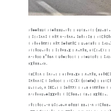
ⵢⴻⵙⵙⴻⵍⵡⵉ ⵢⵉⵙⴻⵍⵍⵡⴰⵢⴻⵏ ⵏ ⵜⵡⵉⵍⴰⵢⵉⵏ (ⵍⵡⴰⵍⵉⴰ
ⵏ ⵓⵏⵢⵓⴷⴷⵓ ⵉ ⴷⴻⴳ ⴷ-ⵢⴻⴷⴷⴰ ⵓⵀⴻⵢⵢⵓⵍ ⵏ ⵢⵉⵎⴻⵛⴻ
ⵉ ⵢⴻⵜⵜⴻⴽⴽⵉⵏ ⴷⴻⴳ ⵓⵙⴻⵍⴽⴻⵎ ⵏ ⵡⴰⵀⵉⵍⴻⵏ ⵏ ⵓⵃⵔⴰ
ⵢⵉⵏⴻⵔⵡⴰⵢⴻⵏ ⵏ ⵓⵏⴻⵖⵍⴰⴼ ⵏ ⴷⴰⵅⴻⵍ, ⵜⵉⵎⵏⴰⴹⵉⵏ ⵏ
ⴷ-ⵢⴻⵔⵔ ⵍⵯⴻⵀⴷ ⵉ ⵡⴻⵙⵏⴻⵔⵏⵉ ⵏ ⵢⵉⵙⵡⵉⵔⴻⵏ ⵏ ⵓⵃⵔ
ⵜⴼⴻⵍⵍⴰⵃⵜ.
ⵉⵍⵎⴻⵏⴷ ⵏ ⵓⴷⵢⴰⵏ ⵏ ⵜⵏⴻⵖⵍⴰⴼⵜ ⵏ ⴷⴰⵅⴻⵍ, ⵜⵜⴻⵞⵎ
ⵓⵅⴻⴷⴷⵉⵎ ⵉ ⵓⵚⴻⵔⵔⵉ ⵏ ⵢⵉⵎⵉⵣⵉ (ⵔⵉⵙⴽⵙ) ⵏ ⵜⵜⵉⵎⴻ
ⵡⴰⵏⵏⴰⵔ, ⴷ ⵓⵟⵎⴰⵏ ⵏ ⵓⵀⴻⴳⴳⵉ ⵏ ⵢⴰⵍ ⵜⵉⴽⴽⴻⵍⵜ ⵉ 
ⴷ-ⵢⴻⵜⵜⵡⴰⵙⵓⴼⴼⵖⴻⵏ ⵉ ⵓⵎⴻⵀⵍⴰⵏ ⵉⵍⴰⵏ ⵍⴼⴻⵟⵏⴰ.
ⵢⴻⵏⵏⴻⵔⵏⴰ-ⴷ ⵡⵓⵏⴰⴱⴰⵖ ⴱⴻⵍⵍⵉ ⵍⵍⴰⵏ-ⴷ ⵢⵉⵎⴻⵀⵍⴰ