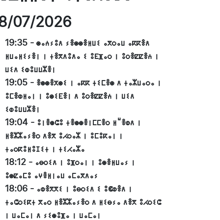
8/07/2026
19:35
-
ⵙⴰⵄⵢⵓⴷ ⵢⴻⵙⵙⴻⵍⵡⵉ ⴰⴳⵔⴰⵡ ⴰⴽⴽⴻⴷ
ⵍⵡⴰⵍⵉⵢⴻⵏ ⵏ ⵜⴻⴳⴷⵓⴷⴰ ⵉ ⵓⴹⴼⴰⵔ ⵏ ⵓⵔⴻⵇⵇⴻⵄ ⵏ
ⵡⵉⴷ ⵉⵀⵓⵡⵡⵣⴻⵏ
19:05
-
ⴻⵙⵙⴻⵅⵙⵉ ⵏ ⴰⴽⴽ ⵜⵉⵎⴻⵙ ⴷ ⵜⴰⵣⵡⴰⵔⴰ ⵏ
ⵓⵎⴻⵀⵍⴰⵏ ⵏ ⵓⵙⵉⴹⴻⵏ ⴷ ⵓⵔⴻⵇⵇⴻⵄ ⵏ ⵡⵉⴷ
ⵉⵀⵓⵡⵡⵣⴻⵏ
19:04
-
ⵓⵏⴻⵙⵛⵓ ⵜⴻⵙⵙⴻⵏⵎⵎⴻⵔ ⵍⵯⴻⵀⴷ ⵏ
ⵍⴻⵣⵣⴰⵢⴻⵔ ⴷⴻⴳ ⵓⵃⵔⴰⵣ ⵏ ⵓⵎⵓⴽⴰⵏ ⵏ
ⵜⴰⵔⴽⵓⵍⵓⵊⵉⵜ ⵏ ⵜⵉⵃⴰⵣⴰ
18:12
-
ⴰⴱⵔⵉⴷ ⵏ ⵓⴼⵔⴰⵏ ⵏ ⵓⵙⴻⵍⵡⴰⵢ ⵏ
ⵓⵙⵇⴰⵎⵓ ⴰⵖⴻⵍⵏⴰⵡ ⴰⵎⴰⴳⴷⴰⵢ
18:06
-
ⴰⵀⴻⴳⴳⵉ ⵏ ⵓⴱⵔⵉⴷ ⵉ ⵓⵞⵀⴻⴷ ⵏ
ⵜⴰⵛⵔⵉⴽⵜ ⴳⴰⵔ ⵍⴻⵣⵣⴰⵢⴻⵔ ⴷ ⵍⵉⴱⵢⴰ ⴷⴻⴳ ⵓⵃⵔⵉⵛ
ⵏ ⵡⴰⵎⴰⵏ ⴷ ⵢⵉⵙⵓⴼⴰ ⵏ ⵡⴰⵎⴰⵏ