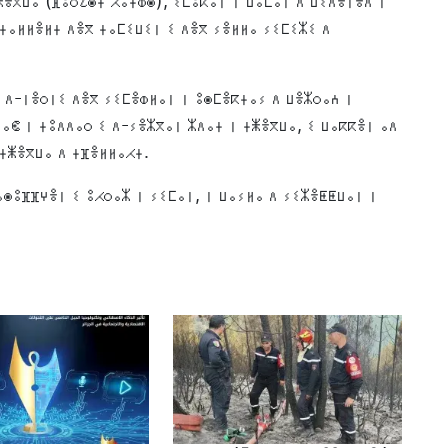
ⵥⴻⴳⵡⴰ (ⴼⵓⵔᱮⵙⵜ ⵃⴰⵜⵀⵙ), ⵉⵎⵓⴽⴰⵏ ⵏ ⵡⴰⵎⴰⵏ ⴷ ⵡⵉⴷⴻⵏⴻⴷ ⵏ
 ⵜⴰⵍⵍⴻⵍⵜ ⴷⴻⴳ ⵜⴰⵎⵉⵡⵉⵏ ⵉ ⴷⴻⴳ ⵢⴻⵍⵍⴰ ⵢⵉⵎⵉⵣⵉ ⴷ
 ⴷ-ⵏⴻⵔⵏⵉ ⴷⴻⴳ ⵢⵉⵎⴻⵀⵍⴰⵏ ⵏ ⵓⵙⵎⴻⴽⵜⴰⵢ ⴷ ⵡⴻⵣⵔⴰⵄ ⵏ
ⴰⵞ ⵏ ⵜⵓⴷⴷⴰⵔ ⵉ ⴷ-ⵢⴻⵣⴳⴰⵏ ⵣⴷⴰⵜ ⵏ ⵜⵥⴻⴳⵡⴰ, ⵉ ⵡⴰⴽⴽⴻⵏ ⴰⴷ
 ⵜⵥⴻⴳⵡⴰ ⴷ ⵜⴼⴻⵍⵍⴰⵃⵜ.
ⵙⵓⴼⴼⵖⴻⵏ ⵉ ⵓⵃⵔⴰⵣ ⵏ ⵢⵉⵎⴰⵏ, ⵏ ⵡⴰⵢⵍⴰ ⴷ ⵢⵉⵣⴻⵟⵟⵡⴰⵏ ⵏ