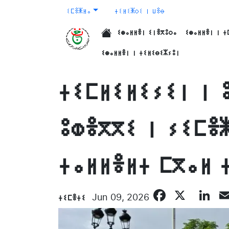
ⵉⵎⴻⵥⵍⴰ
ⵜⵉⵍⵉⵥⵔⵉ ⵏ ⵡⴻⴱ
ⵉⵙⴰⵍⵍⴻⵏ ⵉⵏⴻⴳⵓⵔⴰ
ⵉⵙⴰⵍⵍⴻⵏ ⵏ ⵜ
الرئيسية
ⵉⵙⴰⵍⵍⴻⵏ ⵏ ⵜⵉⵍⵉⴱⵉⵣⵢⵓⵏ
ⵜⵉⵎⵍⵉⵍⵉⵢⵉⵏ ⵏ 
ⵓⵀⴻⴳⴳⵉ ⵏ ⵢⵉⵎⴻ
ⵜⴰⵍⵍⴻⵍⵜ ⵎⴳⴰⵍ 
Facebo
X
Li
ⵜⵉⵎⴻⵜⵉ
Jun 09, 2026