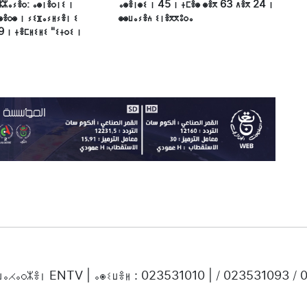
ⵣⵣⴰⵢⴻⵔ: ⴰⵙⵏⴻⵔⵏⵉ ⵏ
ⴰⵙⴻⵏⵙⵉ ⵏ 45 ⵏ ⵜⵎⴻⵙ ⵙⴻⴳ 63 ⴷⴻⴳ 24 ⵏ
ⵙⴻⵔⵙ ⵏ ⵢⵉⴼⴰⵢⵍⵢⴻⵏ ⵉ
ⵙⵙⵡⴰⵢⴻⵄ ⵉⵏⴻⴳⴳⵓⵔⴰ
9 ⵏ ⵜⴻⵎⵍⵉⵍⵉ "ⵉⵜⵔⵉ ⵏ
ⵜⵡⴰⵃⴰⵔⵣⴻⵏ ENTV | ⴰⵙⵉⵡⴻⵍ : 023531010 | / 023531093 /