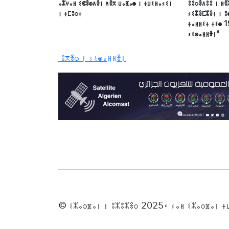
ⴰⵣⵖⴰⵍ ⵉⵞⴻⵀⴷⴻⵏ ⴷⴻⴳ ⵡⴰⵟⴰⵙ ⵏ ⵜⵡⵉⵍⴰⵢⵉⵏ
ⵓⵓⵔⴻⴷⵓⵓ ⵏ ⵍⴻ
ⵏ ⵜⵎⵓⵔⵜ
ⵢⵉⵣⴻⵎⵣⴻⵏ ⵏ ⵓ
ⵜⴰⵍⵍⵉⵜ ⵜⵉⵙ 1
ⵢⵉⵙⴰⵍⵍⴻⵏ"
ⵓⴳⴻⵔ ⵏ ⵢⵉⵙⴰⵍⵍⴻⵏ
© ⵉⵣⴰⵔⴼⴰⵏ ⵏ ⵓⵣⵓⵣⴻⵔ 2025، ⵢⴰⵍ ⵉⵣⴰⵔⴼⴰⵏ 