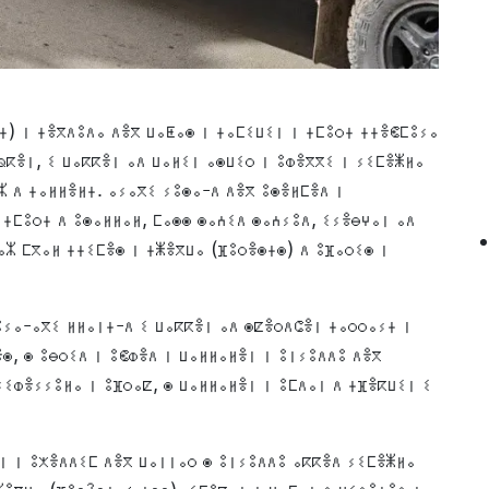
ⵜ) ⵏ ⵜⴻⴳⴷⵓⴷⴰ ⴷⴻⴳ ⵡⴰⵟⴰⵙ ⵏ ⵜⴰⵎⵉⵡⵉⵏ ⵏ ⵜⵎⵓⵔⵜ ⵜⵜⴻⵞⵎⵓⵢⴰ
ⵕⴽⴻⵏ, ⵉ ⵡⴰⴽⴽⴻⵏ ⴰⴷ ⵡⴰⵍⵉⵏ ⴰⵙⵡⵉⵔ ⵏ ⵓⵀⴻⴳⴳⵉ ⵏ ⵢⵉⵎⴻⵥⵍⴰ
ⵣ ⴷ ⵜⴰⵍⵍⴻⵍⵜ. ⴰⵢⴰⴳⵉ ⵢⵓⵙⴰ-ⴷ ⴷⴻⴳ ⵓⵙⴻⵍⵎⴻⴷ ⵏ
 ⵜⵎⵓⵔⵜ ⴷ ⵓⵙⴰⵍⵍⴰⵍ, ⵎⴰⵙⵙ ⵙⴰⵄⵉⴷ ⵙⴰⵄⵢⵓⴷ, ⵉⵢⴻⴱⵖⴰⵏ ⴰⴷ
ⴰⵣ ⵎⴳⴰⵍ ⵜⵜⵉⵎⴻⵙ ⵏ ⵜⵥⴻⴳⵡⴰ (ⴼⵓⵔⴻⵙⵜⵙ) ⴷ ⵓⴼⴰⵔⵉⵙ ⵏ
ⵓⵢⴰ-ⴰⴳⵉ ⵍⵍⴰⵏⵜ-ⴷ ⵉ ⵡⴰⴽⴽⴻⵏ ⴰⴷ ⵙⵇⴻⵔⴷⵛⴻⵏ ⵜⴰⵔⵔⴰⵢⵜ ⵏ
ⵙ, ⵙ ⵓⴱⵔⵉⴷ ⵏ ⵓⵞⵀⴻⴷ ⵏ ⵡⴰⵍⵍⴰⵍⴻⵏ ⵏ ⵓⵏⵢⵓⴷⴷⵓ ⴷⴻⴳ
ⵢⵉⵀⴻⵢⵢⵓⵍⴰ ⵏ ⵓⴼⵔⴰⵇ, ⵙ ⵡⴰⵍⵍⴰⵍⴻⵏ ⵏ ⵓⵎⴷⴰⵏ ⴷ ⵜⴼⴻⴽⵡⵉⵏ ⵉ
ⵏ ⵏ ⵓⵅⴻⴷⴷⵉⵎ ⴷⴻⴳ ⵡⴰⵏⵏⴰⵔ ⵙ ⵓⵏⵢⵓⴷⴷⵓ ⴰⴽⴽⴻⴷ ⵢⵉⵎⴻⵥⵍⴰ