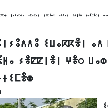
ⵎⵓⵔⵜ
ⵜⴰⴷⴰⵎⵙⴰ
ⴰⵎⴰⴹⴰⵍ
ⵜⵉⵎⴻⵜⵉ
ⴰⴷⴷⴰⵍ
ⵉⴷⵍⴻⵙ
ⵜⴰⵣⵎⴻⵔⵜ
ⵜⴰ
ⵓⵏⵢⵓⴷⴷⵓ ⵉⵡⴰⴽⴽⴻⵏ ⴰⴷ 
ⵥⵍⴰ ⵢⴻⵇⵇⵏⴻⵏ ⵖⴻⵔ ⵡⴰⵀ
ⵜⵜⵉⵎⴻⵙ
ok
nkedIn
Email
ⵉ