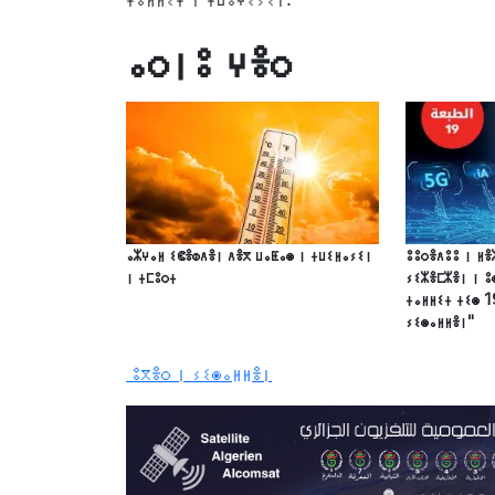
ⴰⵔⵏⵓ ⵖⴻⵔ
ⴰⵣⵖⴰⵍ ⵉⵞⴻⵀⴷⴻⵏ ⴷⴻⴳ ⵡⴰⵟⴰⵙ ⵏ ⵜⵡⵉⵍⴰⵢⵉⵏ
ⵓⵓⵔⴻⴷⵓⵓ ⵏ ⵍⴻ
ⵏ ⵜⵎⵓⵔⵜ
ⵢⵉⵣⴻⵎⵣⴻⵏ ⵏ ⵓ
ⵜⴰⵍⵍⵉⵜ ⵜⵉⵙ 1
ⵢⵉⵙⴰⵍⵍⴻⵏ"
ⵓⴳⴻⵔ ⵏ ⵢⵉⵙⴰⵍⵍⴻⵏ