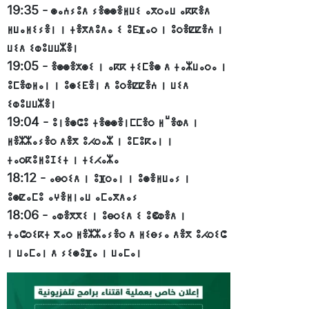
19:35
-
ⵙⴰⵄⵢⵓⴷ ⵢⴻⵙⵙⴻⵍⵡⵉ ⴰⴳⵔⴰⵡ ⴰⴽⴽⴻⴷ
ⵍⵡⴰⵍⵉⵢⴻⵏ ⵏ ⵜⴻⴳⴷⵓⴷⴰ ⵉ ⵓⴹⴼⴰⵔ ⵏ ⵓⵔⴻⵇⵇⴻⵄ ⵏ
ⵡⵉⴷ ⵉⵀⵓⵡⵡⵣⴻⵏ
19:05
-
ⴻⵙⵙⴻⵅⵙⵉ ⵏ ⴰⴽⴽ ⵜⵉⵎⴻⵙ ⴷ ⵜⴰⵣⵡⴰⵔⴰ ⵏ
ⵓⵎⴻⵀⵍⴰⵏ ⵏ ⵓⵙⵉⴹⴻⵏ ⴷ ⵓⵔⴻⵇⵇⴻⵄ ⵏ ⵡⵉⴷ
ⵉⵀⵓⵡⵡⵣⴻⵏ
19:04
-
ⵓⵏⴻⵙⵛⵓ ⵜⴻⵙⵙⴻⵏⵎⵎⴻⵔ ⵍⵯⴻⵀⴷ ⵏ
ⵍⴻⵣⵣⴰⵢⴻⵔ ⴷⴻⴳ ⵓⵃⵔⴰⵣ ⵏ ⵓⵎⵓⴽⴰⵏ ⵏ
ⵜⴰⵔⴽⵓⵍⵓⵊⵉⵜ ⵏ ⵜⵉⵃⴰⵣⴰ
18:12
-
ⴰⴱⵔⵉⴷ ⵏ ⵓⴼⵔⴰⵏ ⵏ ⵓⵙⴻⵍⵡⴰⵢ ⵏ
ⵓⵙⵇⴰⵎⵓ ⴰⵖⴻⵍⵏⴰⵡ ⴰⵎⴰⴳⴷⴰⵢ
18:06
-
ⴰⵀⴻⴳⴳⵉ ⵏ ⵓⴱⵔⵉⴷ ⵉ ⵓⵞⵀⴻⴷ ⵏ
ⵜⴰⵛⵔⵉⴽⵜ ⴳⴰⵔ ⵍⴻⵣⵣⴰⵢⴻⵔ ⴷ ⵍⵉⴱⵢⴰ ⴷⴻⴳ ⵓⵃⵔⵉⵛ
ⵏ ⵡⴰⵎⴰⵏ ⴷ ⵢⵉⵙⵓⴼⴰ ⵏ ⵡⴰⵎⴰⵏ