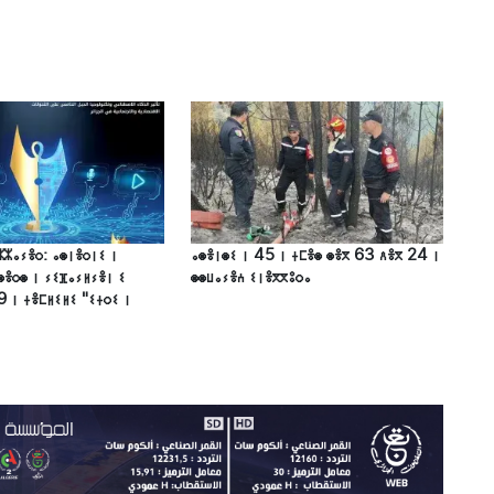
ⵣⵣⴰⵢⴻⵔ: ⴰⵙⵏⴻⵔⵏⵉ ⵏ
ⴰⵙⴻⵏⵙⵉ ⵏ 45 ⵏ ⵜⵎⴻⵙ ⵙⴻⴳ 63 ⴷⴻⴳ 24 ⵏ
ⵙⴻⵔⵙ ⵏ ⵢⵉⴼⴰⵢⵍⵢⴻⵏ ⵉ
ⵙⵙⵡⴰⵢⴻⵄ ⵉⵏⴻⴳⴳⵓⵔⴰ
9 ⵏ ⵜⴻⵎⵍⵉⵍⵉ "ⵉⵜⵔⵉ ⵏ