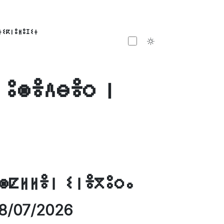
ⵜⵉⴽⵏⵓⵍⵓⵊⵉⵜ
Toggle theme
 ⵓⵙⴻⴷⴱⴻⵔ ⵏ
ⵙⵇⵍⵍⴻⵏ ⵉⵏⴻⴳⵓⵔⴰ
8/07/2026