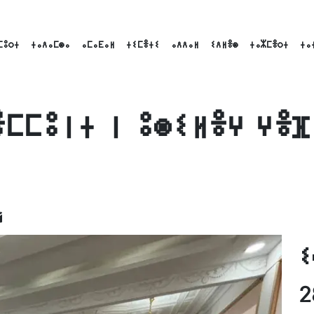
ⵎⵓⵔⵜ
ⵜⴰⴷⴰⵎⵙⴰ
ⴰⵎⴰⴹⴰⵍ
ⵜⵉⵎⴻⵜⵉ
ⴰⴷⴷⴰⵍ
ⵉⴷⵍⴻⵙ
ⵜⴰⵣⵎⴻⵔⵜ
ⵜⴰ
ⴻⵎⵎⵓⵏⵜ ⵏ ⵓⵙⵉⵍⴻⵖ ⵖⴻⴼ
ok
nkedIn
Email
ⵉ
2