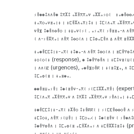
ⵢⴻⵙⵙⵓⴷⴷⴻⵙ ⵓⴳⵣⵓ ⴰⵣⴻⴳⴳⴰⵖ ⴰⵣⵣⴰⵢⵔⵉ ⵜⴰⵙⴻⴱⴱⵃⵉ
ⵜⴰⴳⵔⴰⵖⵍⴰⵏⵜ ⵏ ⵜⵎⴻⵣⴷⴰⴳⵏⵓⵜ ⵏ ⵓⵎⵉⴷⴰⴳ ⴰⵣⴻⴳⴳⴰⵖ
ⵖⴻⴼ ⵓⵙⴻⴷⴱⴻⵔ ⵏ ⵜⵡⴰⵖⵉⵢⵉ . ⴰⵢⴰⴳⵉ ⵢⴻⵍⵍⴰ-ⴷ ⴷⴻ
ⵉ ⴷ-ⵢⴻⵣⴳⴰⵏ ⴷⴻⴳ ⵓⴱⵔⵉⴷ ⵏ ⵎⵓⵀⴰⵎⴻⴷ ⵠ ⴷⴻⴳ ⵍⴻⵣ
ⵜⴰⵙⴻⵎⵎⵓⵏⵜ-ⴰⴳⵉ ⵜⵓⵙⴰ-ⴷ ⴷⴻⴳ ⵓⴱⵔⵉⴷ ⵏ ⵍⵎⴻⴶⵀⵓ
ⵜⵔⵉⵔⵉⵜ (response), ⵙ ⵓⵙⴻⴶⵀⴻⴷ ⵏ ⵜⵎⵓⵖⵍⵉⵡⵉ
ⵏ ⴷⴷⵉⵇ (urgences), ⴰⵙⴻⴼⵔⴻⴽ ⵏ ⵜⵉⵍⵓⴼⴰ, ⴷ ⵓ
ⵓⵎⴰⵀⵉⵍ ⵏ ⵜⴰⵍⵙⴰ.
ⵙⵙⴻⵍⵡⴰⵢⴻⵏ ⵓⵙⵉⵍⴻⵖ-ⴰⴳⵉ ⵢⵉⵎⵓⵣⵣⴰⴳⴻⵏ (expert
ⵓⵎⵉⴷⴰⴳ ⴰⵣⴻⴳⴳⴰⵖ ⴷ ⵓⴳⵣⵓ ⴰⵣⴻⴳⴳⴰⵖ ⵢⴻⵄⵏⴰⵏ ⵜⴰⵎ
ⵜⵙⴻⵎⵎⵓⵏⵜ-ⴰⴳⵉ ⵜⵣⴻⵔ ⵓⵜⴻⴽⴽⵉ ⵏ ⵢⵉⵎⴹⴻⴱⴱⵔⴻ ⴷ 
ⵜⵎⵓⵔⵜ, ⴷⴻⴳ ⵢⵉⵡⴻⵏ ⵏ ⵓⵎⵔⴰⵃ ⵏ ⵓⵙⵉⵍⴻⵖ ⵉ ⵢⴻⵙⴷⵓ
ⵓⵙⴻⴶⵀⴻⴷ ⵏ ⵓⵎⴰⵀⵉⵍ ⴰⵎⴻⵣⴷⴰⵢ ⴷ ⵜⵎⴻⵣⵣⵓⵍⵓⵜ (p
ⵜⴰⵍⵍⵉⵜ ⵏ ⵜⵡⴰⵖⵉⵢⵉⵏ.