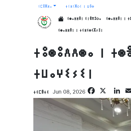
ⵉⵎⴻⵥⵍⴰ
ⵜⵉⵍⵉⵥⵔⵉ ⵏ ⵡⴻⴱ
ⵉⵙⴰⵍⵍⴻⵏ ⵉⵏⴻⴳⵓⵔⴰ
ⵉⵙⴰⵍⵍⴻⵏ ⵏ ⵜ
الرئيسية
ⵉⵙⴰⵍⵍⴻⵏ ⵏ ⵜⵉⵍⵉⴱⵉⵣⵢⵓⵏ
ⵜⵓⵙⵓⴷⴷⵙⴰ ⵏ ⵜⵙ
ⵜⵡⴰⵖⵉⵢⵉⵏ
Facebo
X
Li
ⵜⵉⵎⴻⵜⵉ
Jun 08, 2026