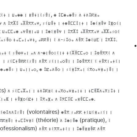
ⵜ ⵏ ⵡⴰⵙⵙ ⵏ ⵍⴻⵜⵏⵉⵢⴻⵏ, ⵙ ⵓⵎⵙⴰⵙⴻⵢ ⴷ ⵜⴷⵓⴽⵍⴰ
 ⴷ ⵓⴳⵣⵓ ⴰⵣⴻⴳⴳⴰⵖ, ⵢⵉⵡⴻⵜ ⵏ ⵜⵙⴻⵎⵎⵓⵏⵜ ⵏ ⵓⵙⵉⵍⴻⵖ ⵓⴼⵔⵉⵏ
ⴳ ⵡⴰⵎⵎⴰⵙ ⴰⵖⴻⵍⵏⴰⵡ ⵏ ⵓⵙⵉⵍⴻⵖ ⵏ ⵓⴳⵣⵓ ⴰⵣⴻⴳⴳⴰⵖ ⴰⵣⵣⴰⵢⵔⵉ
ⵣⴰⵢⴻⵔ ⵜⴰⵎⴰⵏⴰⵖⵜ, ⴰⴽⴽⴻⵏ ⵉ ⴷ-ⵢⵓⵔⴰ ⴷⴻⴳ ⵓⵙⵉⵡⴹ ⵏ ⵓⴳⵣⵓ.
ⴷⴰⵜ ⵉ ⵢⴻⴱⵖⴰⵏ ⴰⴷ ⴷ-ⵙⵏⴻⵔⵏⵉⵏⵜ ⵜⵉⵣⴻⵎⵎⴰⵔ ⵏ ⵓⵀⴻⴳⴳⵉ ⴷ
ⵏ ⵏ ⵢⵉⵎⵜⴻⴽⴽⵉⵢⴻⵏ ⴷⴻⴳ ⵢⵉⵏⵏⴰⵔⴻⵏ ⵏ ⵓⵀⴻⴳⴳⵉ ⵉ ⵜⴻⴳⵏⴰⵜⵉⵏ
ⵎⵙⴰⵙⴻⵢ ⵏ ⵡⴰⵏⵏⴰⵔ, ⵙ ⵓⵇⴰⴷⴻⵔ ⵏ ⵢⵉⵍⵓⴳⴰⵏ ⵉⴳⵔⴰⵖⵍⴰⵏⴻⵏ ⵏ
s) ⴷ ⵢⵉⵎⴰⵣⴰⵏ ⵏ ⵜⴷⵓⴽⵍⵉ ⵜⴰⴳⵔⴰⵖⵍⴰⵏⵜ ⵏ ⵜⵎⴻⵣⴷⴰⴳⵏⵓⵜ ⵏ
ⵏⴰⵟ ⵏ ⵜⴻⴼⵔⵉⵇⵜ ⵏ ⵓⴳⴰⴼⴰ ⴷ ⵓⴳⵎⵓⴹ ⴰⵍⴻⵎⵎⴰⵙ.
ⵢⵉⴱⵓⴷⴷⵓⵢⴻⵏ (volontaires) ⵙⴻⴳ ⵢⴰⴽⴽ ⵜⵉⵡⵉⵍⴰⵢⵉⵏ ⵏ
ⴽⴽⵍⴻⵏ ⵜⴰⵎⵓⵖⵍⵉ (théorie) ⴷ ⵓⵙⵏⴻⵙ (pratique), ⵉ
rofessionalism) ⴷⴻⴳ ⵜⵉⴳⴳⴰⵜⵉⵏ ⵏ ⵓⵙⴻⵍⵍⴻⴽ ⴷⴻⴳ