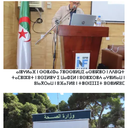
ⴰⵏⴻⵖⵍⴰⴼ ⵏ ⵙⵙⴻⵃⵀⴰ ⵢⴻⵙⵙⴻⵍⵡⵉ ⴰⵙⴻⵏⴽⴻⵔ ⵏ ⴷⴷⵓⵕⵜ
ⵜⴰⵎⴻⵏⵣⵓⵜ ⵏ ⵓⵙⵉⵍⴻⵖ ⵉ ⵡⴰⵀⵉⵍ ⵏ ⵓⵙⴻⵣⵔⴻⵄ ⴰⵖⴻⵍⵏⴰⵡ ⵏ
ⵓⵏⴰⴳⵔⴰⵡ ⵏ ⵓⴼⴰⵢⵍⵓ ⵏ ⵜⴻⵙⵏⵉⵊⵊⵉⵜ ⵓⵙⴻⵍⴽⵓⵎ