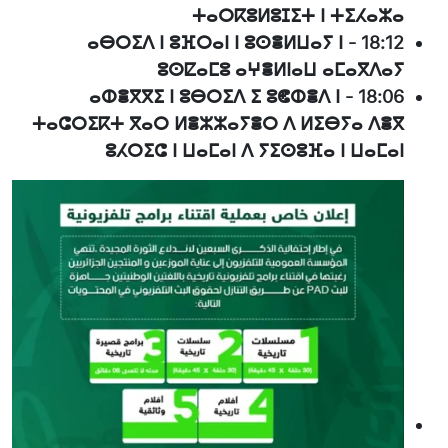
ⵜⴰⵔⴽⵓⵍⵓⵊⵉⵜ ⵏ ⵜⵉⵃⴰⵣⴰ
ⴰⴱⵔⵉⴷ ⵏ ⵓⴼⵔⴰⵏ ⵏ ⵓⵙⴻⵍⵡⴰⵢ ⵏ
-
18:12
ⵓⵙⵇⴰⵎⵓ ⴰⵖⴻⵍⵏⴰⵡ ⴰⵎⴰⴳⴷⴰⵢ
ⴰⵀⴻⴳⴳⵉ ⵏ ⵓⴱⵔⵉⴷ ⵉ ⵓⵞⵀⴻⴷ ⵏ
-
18:06
ⵜⴰⵛⵔⵉⴽⵜ ⴳⴰⵔ ⵍⴻⵣⵣⴰⵢⴻⵔ ⴷ ⵍⵉⴱⵢⴰ ⴷⴻⴳ
ⵓⵃⵔⵉⵛ ⵏ ⵡⴰⵎⴰⵏ ⴷ ⵢⵉⵙⵓⴼⴰ ⵏ ⵡⴰⵎⴰⵏ