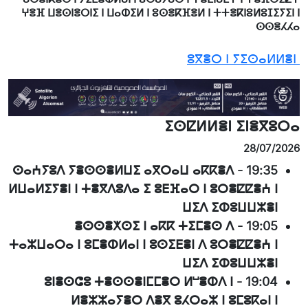
ⵖⴻⴼ ⵡⴻⵙⵏⴻⵔⵏⵉ ⵏ ⵡⴰⵀⵉⵍ ⵏ ⵓⵙⴻⴽⴼⴻⵍ ⵏ ⵜⵜⴻⴽⵏⵓⵍⵓⵊⵉⵢⵉⵏ ⵏ
ⵙⵙⴻⵃⵃⴰ
ⵓⴳⴻⵔ ⵏ ⵢⵉⵙⴰⵍⵍⴻⵏ
ⵉⵙⵇⵍⵍⴻⵏ ⵉⵏⴻⴳⵓⵔⴰ
28/07/2026
ⵙⴰⵄⵢⵓⴷ ⵢⴻⵙⵙⴻⵍⵡⵉ ⴰⴳⵔⴰⵡ ⴰⴽⴽⴻⴷ
-
19:35
ⵍⵡⴰⵍⵉⵢⴻⵏ ⵏ ⵜⴻⴳⴷⵓⴷⴰ ⵉ ⵓⴹⴼⴰⵔ ⵏ ⵓⵔⴻⵇⵇⴻⵄ ⵏ
ⵡⵉⴷ ⵉⵀⵓⵡⵡⵣⴻⵏ
ⴻⵙⵙⴻⵅⵙⵉ ⵏ ⴰⴽⴽ ⵜⵉⵎⴻⵙ ⴷ
-
19:05
ⵜⴰⵣⵡⴰⵔⴰ ⵏ ⵓⵎⴻⵀⵍⴰⵏ ⵏ ⵓⵙⵉⴹⴻⵏ ⴷ ⵓⵔⴻⵇⵇⴻⵄ ⵏ
ⵡⵉⴷ ⵉⵀⵓⵡⵡⵣⴻⵏ
ⵓⵏⴻⵙⵛⵓ ⵜⴻⵙⵙⴻⵏⵎⵎⴻⵔ ⵍⵯⴻⵀⴷ ⵏ
-
19:04
ⵍⴻⵣⵣⴰⵢⴻⵔ ⴷⴻⴳ ⵓⵃⵔⴰⵣ ⵏ ⵓⵎⵓⴽⴰⵏ ⵏ