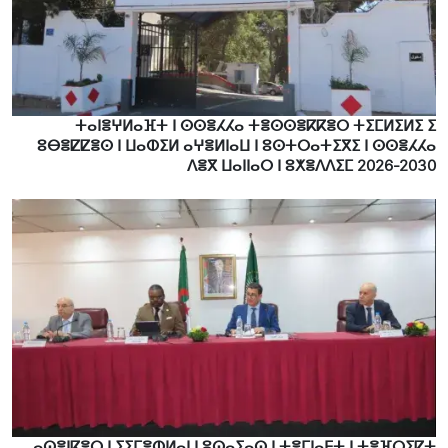
ⵜⴰⵏⴻⵖⵍⴰⴼⵜ ⵏ ⵙⵙⴻⵃⵃⴰ ⵜⴻⵙⵙⴻⴽⴽⴻⵔ ⵜⵉⵎⵍⵉⵍⵉ ⵉ
ⵓⴱⴻⵇⵇⴻⵙ ⵏ ⵡⴰⵀⵉⵍ ⴰⵖⴻⵍⵏⴰⵡ ⵏ ⵓⵙⵜⵔⴰⵜⵉⴳⵉ ⵏ ⵙⵙⴻⵃⵃⴰ
ⴷⴻⴳ ⵡⴰⵏⵏⴰⵔ ⵏ ⵓⵅⴻⴷⴷⵉⵎ 2026-2030
ⴰⵙⴻⵏⴽⴻⵔ ⵏ ⵢⵉⵎⴻⵀⵍⴰⵏ ⵏ ⵓⵙⴰⵢⴰⵙ ⵏ ⵜⴻⵎⵏⴰⴹⵜ ⵏ ⵜⴻⴼⵔⵉⵇⵜ