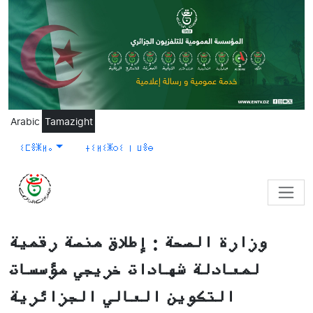
Skip to main content
Arabic
Tamazight
ⵉⵎⴻⵥⵍⴰ
ⵜⵉⵍⵉⵥⵔⵉ ⵏ ⵡⴻⴱ
وزارة الصحة : إطلاق منصة رقمية
لمعادلة شهادات خريجي مؤسسات
التكوين العالي الجزائرية