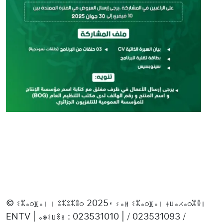
© ⵉⵣⴰⵔⴼⴰⵏ ⵏ ⵓⵣⵓⵣⴻⵔ 2025، ⵢⴰⵍ ⵉⵣⴰⵔⴼⴰⵏ ⵜⵡⴰⵃⴰⵔⵣⴻⵏ
ENTV | ⴰⵙⵉⵡⴻⵍ : 023531010 | / 023531093 /