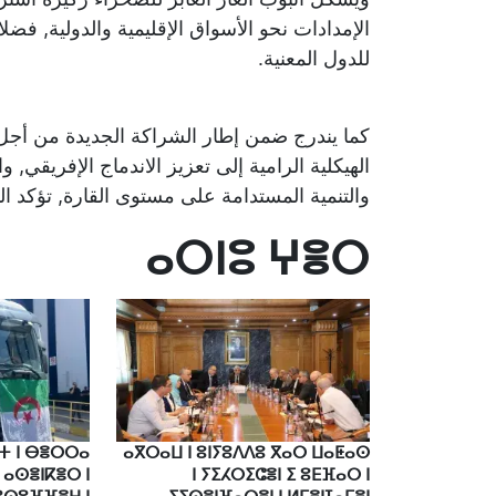
الإمدادات نحو الأسواق الإقليمية والدولية, فضل
للدول المعنية.
كما يندرج ضمن إطار الشراكة الجديدة من أجل تنم
الهيكلية الرامية إلى تعزيز الاندماج الإفريقي, 
والتنمية المستدامة على مستوى القارة, تؤكد ال
ⴰⵔⵏⵓ ⵖⴻⵔ
ⵓⵜ ⵏ ⴱⴻⵔⵔⴰ
ⴰⴳⵔⴰⵡ ⵏ ⵓⵏⵢⵓⴷⴷⵓ ⴳⴰⵔ ⵡⴰⵟⴰⵙ
ⴰⵙⴻⵏⴽⴻⵔ ⵏ
ⵏ ⵢⵉⵃⵔⵉⵛⴻⵏ ⵉ ⵓⴹⴼⴰⵔ ⵏ