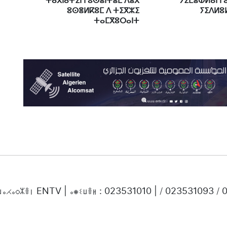
ⵜⴰⴳⵏⴰⵜⵉⵏ ⵏ ⵓⵙⴻⵏⵜⴻⵎ ⴷⴻⴳ
ⵢⵉⵎⴻⵀⵍⴰⵏ ⵏ
ⵓⵙⴻⵍⴽⵓⵎ ⴷ ⵜⵉⴳⵣⵉ
ⵢⵉⴷⵍⵓⵍ
ⵜⴰⵎⴳⵓⵔⴰⵏⵜ
ⵜⵡⴰⵃⴰⵔⵣⴻⵏ ENTV | ⴰⵙⵉⵡⴻⵍ : 023531010 | / 023531093 /