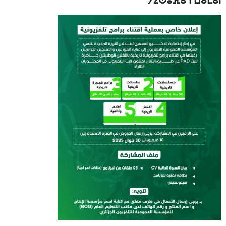
ⵢⵉⵙⵓⴼⴰ ⵏ ⵡⴰⵎⴰⵏ