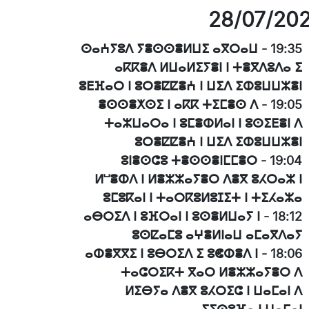
28/07/20
ⵙⴰⵄⵢⵓⴷ ⵢⴻⵙⵙⴻⵍⵡⵉ ⴰⴳⵔⴰⵡ
-
19:35
ⴰⴽⴽⴻⴷ ⵍⵡⴰⵍⵉⵢⴻⵏ ⵏ ⵜⴻⴳⴷⵓⴷⴰ ⵉ
ⵓⴹⴼⴰⵔ ⵏ ⵓⵔⴻⵇⵇⴻⵄ ⵏ ⵡⵉⴷ ⵉⵀⵓⵡⵡⵣⴻⵏ
ⴻⵙⵙⴻⵅⵙⵉ ⵏ ⴰⴽⴽ ⵜⵉⵎⴻⵙ ⴷ
-
19:05
ⵜⴰⵣⵡⴰⵔⴰ ⵏ ⵓⵎⴻⵀⵍⴰⵏ ⵏ ⵓⵙⵉⴹⴻⵏ ⴷ
ⵓⵔⴻⵇⵇⴻⵄ ⵏ ⵡⵉⴷ ⵉⵀⵓⵡⵡⵣⴻⵏ
ⵓⵏⴻⵙⵛⵓ ⵜⴻⵙⵙⴻⵏⵎⵎⴻⵔ
-
19:04
ⵍⵯⴻⵀⴷ ⵏ ⵍⴻⵣⵣⴰⵢⴻⵔ ⴷⴻⴳ ⵓⵃⵔⴰⵣ ⵏ
ⵓⵎⵓⴽⴰⵏ ⵏ ⵜⴰⵔⴽⵓⵍⵓⵊⵉⵜ ⵏ ⵜⵉⵃⴰⵣⴰ
ⴰⴱⵔⵉⴷ ⵏ ⵓⴼⵔⴰⵏ ⵏ ⵓⵙⴻⵍⵡⴰⵢ ⵏ
-
18:12
ⵓⵙⵇⴰⵎⵓ ⴰⵖⴻⵍⵏⴰⵡ ⴰⵎⴰⴳⴷⴰⵢ
ⴰⵀⴻⴳⴳⵉ ⵏ ⵓⴱⵔⵉⴷ ⵉ ⵓⵞⵀⴻⴷ ⵏ
-
18:06
ⵜⴰⵛⵔⵉⴽⵜ ⴳⴰⵔ ⵍⴻⵣⵣⴰⵢⴻⵔ ⴷ
ⵍⵉⴱⵢⴰ ⴷⴻⴳ ⵓⵃⵔⵉⵛ ⵏ ⵡⴰⵎⴰⵏ ⴷ