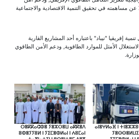
ا عن مساهمته في تحقيق التنمية الاقتصادية والاجتماعية
ية إفريقيا "نيباد" باعتباره أحد المشاريع القارية
والاستغلال الأمثل للموارد الطاقوية, ودعم الأمن الطاقوي
وزارة.
ⵔⴻⴽⴽⴰⵛⵀⴻ ⵢⴻⵣⵔⴻⵡ ⴰⴽⴽⴻⴷ
ⴰⵏⴻⵖⵍⴰⴼ ⵏ ⵜⵏⴻⵣⵣ
ⵓⵀⴻⵢⵢⵓⵍ ⵏ ⵢⵉⵎⴻⵀⵍⴰⵏ ⵏ ⵄⵓⵎⴰⵏ
ⵢⴻⵙⵙⴻⵍⵡⵉ 