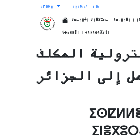
ⵉⵎⴻⵥⵍⴰ
ⵜⵉⵍⵉⵥⵔⵉ ⵏ ⵡⴻⴱ
ⵉⵙⴰⵍⵍⴻⵏ ⵉⵏⴻⴳⵓⵔⴰ
ⵉⵙⴰⵍⵍⴻⵏ ⵏ ⵜ
الرئيسية
ⵉⵙⴰⵍⵍⴻⵏ ⵏ ⵜⵉⵍⵉⴱⵉⵣⵢⵓⵏ
ترولية المكلف
ل إلى الجزائر
ⵉⵙⵇⵍⵍⴻ
ⵉⵏⴻⴳⵓⵔ