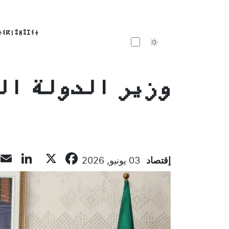
ⵜⵉⴽⵏⵓⵍⵓⵊⵉⵜ
Toggle theme
وزير الدولة ال
dIn
acebook
X
إقتصاد
03 يونيو, 2026