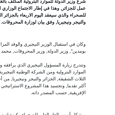
شرع وزير الدولة للموارد البترولية المكلف بالغاز
عمل للجزائر, وهذا في إطار الاجتماع الوزاري ا
للصحراء والذي سيعقد اليوم الاربعاء بالجزائر
والنيجر ونيجيريا, وفق بيان لوزارة المحروقات.
وكان في استقبال الوزير النيجيري والوفد المرا
بومدين", وزير الدولة, وزير المحروقات, محمد
وتندرج زيارة المسؤول النيجيري الذي يرافقه
الموارد البترولية ومن الشركة الوطنية النيجيري
الثلاث الشقيقة, الجزائر والنيجر ونيجيريا, من
أكثر تقدما, وتجسيد هذا المشروع الاستراتيجي ا
الإفريقية, حسب المصدر ذاته.
ويشكل أنبوب الغاز العابر للصحراء ركيزة استرا