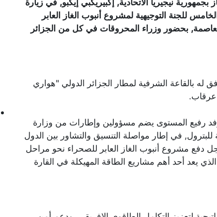
 بجمهورية نيجيريا الاتحادية, إكبيريكبي إيكبو, في زيارة
لخامس للجنة التوجيهية لمشروع أنبوب الغاز العابر
 العاصمة, بحضور وزراء المحروقات في كل من الجزائر
فق له بالقاعة الشرفية لمطار الجزائر الدولي "هواري
 عرقاب.
 وفد رفيع المستوى يضم مسؤولين وإطارات من وزارة
ة للبترول, في إطار مواصلة التنسيق والتشاور بين الدول
 أجل دفع مشروع أنبوب الغاز العابر للصحراء نحو مراحل
لذي يعد أحد أهم مشاريع الطاقة المهيكلة في القارة
تيجية لتعزيز التكامل الطاقوي الإفريقي, ودعم أمن