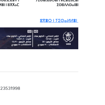
 ⵓⵙⵓⴼⴼⴻⵖ ⵏ
ⵢⵉⵙⴻⵏⴼⴰⵔⴻⵏ ⵏ ⵍⵎⴻⵏⵊⴰⵎⴻⵏ
ⴻⵏ ⵏ ⵓⵅⵅⴰⵎ
ⵉⵙⵓⴷⴷⵙⴰⵏⴻⵏ
ⵓⴳⴻⵔ ⵏ ⵢⵉⵙⴰⵍⵍⴻⵏ
 023531998