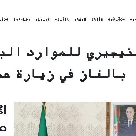
ⵎⵓⵔⵜ
ⵜⴰⴷⴰⵎⵙⴰ
ⴰⵎⴰⴹⴰⵍ
ⵜⵉⵎⴻⵜⵉ
ⴰⴷⴷⴰⵍ
ⵉⴷⵍⴻⵙ
ⵜⴰⵣⵎⴻⵔⵜ
ⵜⴰ
نيجيري للموارد الب
بالغاز في زيارة عم
Linke
Email
F
ⵏ
ⴰ