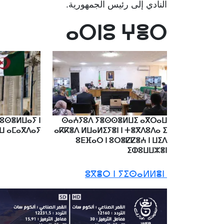
النادي إلى رئيس الجمهورية.
ⴰⵔⵏⵓ ⵖⴻⵔ
 ⵓⵙⴻⵍⵡⴰⵢ ⵏ
ⵙⴰⵄⵢⵓⴷ ⵢⴻⵙⵙⴻⵍⵡⵉ ⴰⴳⵔⴰⵡ
ⵡ ⴰⵎⴰⴳⴷⴰⵢ
ⴰⴽⴽⴻⴷ ⵍⵡⴰⵍⵉⵢⴻⵏ ⵏ ⵜⴻⴳⴷⵓⴷⴰ ⵉ
ⵓⴹⴼⴰⵔ ⵏ ⵓⵔⴻⵇⵇⴻⵄ ⵏ ⵡⵉⴷ
ⵉⵀⵓⵡⵡⵣⴻⵏ
ⵓⴳⴻⵔ ⵏ ⵢⵉⵙⴰⵍⵍⴻⵏ