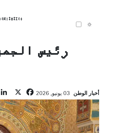
ⵜⵉⴽⵏⵓⵍⵓⵊⵉⵜ
Toggle theme
رئيس الجمه
ebook
X
أخبار الوطن
03 يونيو, 2026