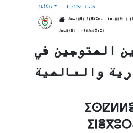
ⵉⵎⴻⵥⵍⴰ
ⵜⵉⵍⵉⵥⵔⵉ ⵏ ⵡⴻⴱ
ⵉⵙⴰⵍⵍⴻⵏ ⵉⵏⴻⴳⵓⵔⴰ
ⵉⵙⴰⵍⵍⴻⵏ ⵏ ⵜ
الرئيسية
ⵉⵙⴰⵍⵍⴻⵏ ⵏ ⵜⵉⵍⵉⴱⵉⵣⵢⵓⵏ
ن المتوجين في
رية والعالمية
ⵉⵙⵇⵍⵍⴻ
ⵉⵏⴻⴳⵓⵔ