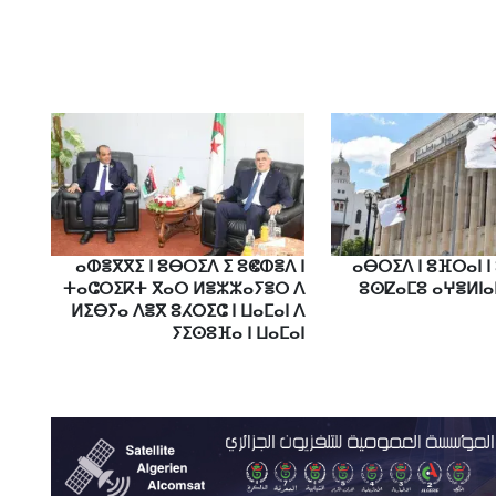
ⴰⵀⴻⴳⴳⵉ ⵏ ⵓⴱⵔⵉⴷ ⵉ ⵓⵞⵀⴻⴷ ⵏ
ⴰⴱⵔⵉⴷ ⵏ ⵓⴼⵔⴰⵏ ⵏ
ⵜⴰⵛⵔⵉⴽⵜ ⴳⴰⵔ ⵍⴻⵣⵣⴰⵢⴻⵔ ⴷ
ⵓⵙⵇⴰⵎⵓ ⴰⵖⴻⵍⵏⴰ
ⵍⵉⴱⵢⴰ ⴷⴻⴳ ⵓⵃⵔⵉⵛ ⵏ ⵡⴰⵎⴰⵏ ⴷ
ⵢⵉⵙⵓⴼⴰ ⵏ ⵡⴰⵎⴰⵏ