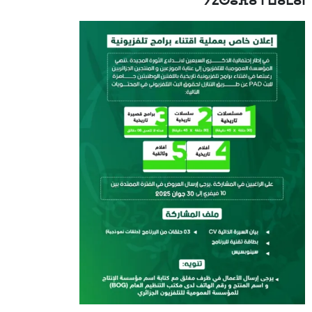
ⵢⵉⵙⵓⴼⴰ ⵏ ⵡⴰⵎⴰⵏ