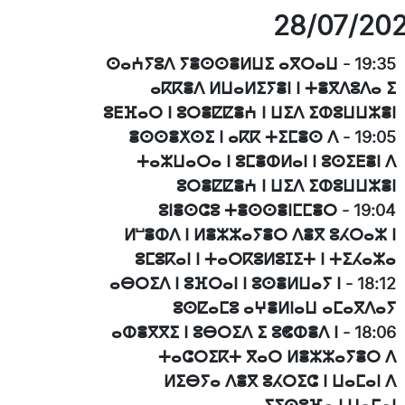
28/07/20
ⵙⴰⵄⵢⵓⴷ ⵢⴻⵙⵙⴻⵍⵡⵉ ⴰⴳⵔⴰⵡ
-
19:35
ⴰⴽⴽⴻⴷ ⵍⵡⴰⵍⵉⵢⴻⵏ ⵏ ⵜⴻⴳⴷⵓⴷⴰ ⵉ
ⵓⴹⴼⴰⵔ ⵏ ⵓⵔⴻⵇⵇⴻⵄ ⵏ ⵡⵉⴷ ⵉⵀⵓⵡⵡⵣⴻⵏ
ⴻⵙⵙⴻⵅⵙⵉ ⵏ ⴰⴽⴽ ⵜⵉⵎⴻⵙ ⴷ
-
19:05
ⵜⴰⵣⵡⴰⵔⴰ ⵏ ⵓⵎⴻⵀⵍⴰⵏ ⵏ ⵓⵙⵉⴹⴻⵏ ⴷ
ⵓⵔⴻⵇⵇⴻⵄ ⵏ ⵡⵉⴷ ⵉⵀⵓⵡⵡⵣⴻⵏ
ⵓⵏⴻⵙⵛⵓ ⵜⴻⵙⵙⴻⵏⵎⵎⴻⵔ
-
19:04
ⵍⵯⴻⵀⴷ ⵏ ⵍⴻⵣⵣⴰⵢⴻⵔ ⴷⴻⴳ ⵓⵃⵔⴰⵣ ⵏ
ⵓⵎⵓⴽⴰⵏ ⵏ ⵜⴰⵔⴽⵓⵍⵓⵊⵉⵜ ⵏ ⵜⵉⵃⴰⵣⴰ
ⴰⴱⵔⵉⴷ ⵏ ⵓⴼⵔⴰⵏ ⵏ ⵓⵙⴻⵍⵡⴰⵢ ⵏ
-
18:12
ⵓⵙⵇⴰⵎⵓ ⴰⵖⴻⵍⵏⴰⵡ ⴰⵎⴰⴳⴷⴰⵢ
ⴰⵀⴻⴳⴳⵉ ⵏ ⵓⴱⵔⵉⴷ ⵉ ⵓⵞⵀⴻⴷ ⵏ
-
18:06
ⵜⴰⵛⵔⵉⴽⵜ ⴳⴰⵔ ⵍⴻⵣⵣⴰⵢⴻⵔ ⴷ
ⵍⵉⴱⵢⴰ ⴷⴻⴳ ⵓⵃⵔⵉⵛ ⵏ ⵡⴰⵎⴰⵏ ⴷ