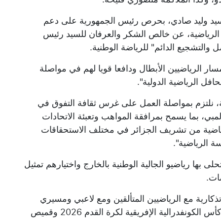
السيد وليد صادي، بحرص رئيس الجمهورية على دعم
ة الرياضية، عن خالص الشكر والعرفان للسيد رئيس
ل والتشجيع الدائم" للرياضة الوطنية.
ار الرياضيين الأبطال ودافعا قويا لهم في مواصلة
افل الرياضية الدولية".
ة، نلتزم بمواصلة العمل على غرس ثقافة التفوق في
بي، بما يسمح بمرافقة المواهب وتعبئة الاتحادات
رياضية من تشريف الجزائر في مختلف الاستحقاقات
سة الرياضية".
حلى بها رياضيو الجالية الوطنية بالخارج واختيارهم تمثيل
ات.
كارية مع الرياضيين المتألقين ومع لاعبي ومسيري
فريق اتحاد الجزائر الذين قاموا بدورهم بإهداء كأس الكونفدرالية الإفريقية لكرة القدم 2026 وقميص