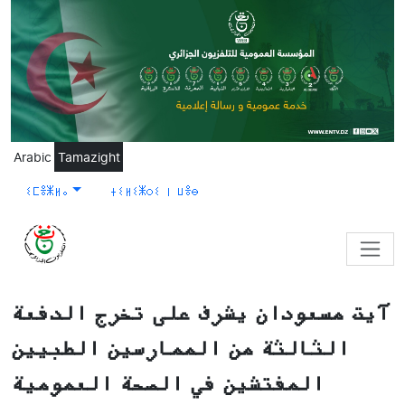
Skip to main content
Arabic
Tamazight
ⵉⵎⴻⵥⵍⴰ
ⵜⵉⵍⵉⵥⵔⵉ ⵏ ⵡⴻⴱ
آيت مسعودان يشرف على تخرج الدفعة
الثالثة من الممارسين الطبيين
المفتشين في الصحة العمومية