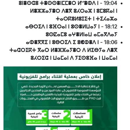
ⵓⵏⴻⵙⵛⵓ ⵜⴻⵙⵙⴻⵏⵎⵎⴻⵔ ⵍⵯⴻⵀⴷ ⵏ
-
19:04
ⵍⴻⵣⵣⴰⵢⴻⵔ ⴷⴻⴳ ⵓⵃⵔⴰⵣ ⵏ ⵓⵎⵓⴽⴰⵏ ⵏ
ⵜⴰⵔⴽⵓⵍⵓⵊⵉⵜ ⵏ ⵜⵉⵃⴰⵣⴰ
ⴰⴱⵔⵉⴷ ⵏ ⵓⴼⵔⴰⵏ ⵏ ⵓⵙⴻⵍⵡⴰⵢ ⵏ
-
18:12
ⵓⵙⵇⴰⵎⵓ ⴰⵖⴻⵍⵏⴰⵡ ⴰⵎⴰⴳⴷⴰⵢ
ⴰⵀⴻⴳⴳⵉ ⵏ ⵓⴱⵔⵉⴷ ⵉ ⵓⵞⵀⴻⴷ ⵏ
-
18:06
ⵜⴰⵛⵔⵉⴽⵜ ⴳⴰⵔ ⵍⴻⵣⵣⴰⵢⴻⵔ ⴷ ⵍⵉⴱⵢⴰ ⴷⴻⴳ
ⵓⵃⵔⵉⵛ ⵏ ⵡⴰⵎⴰⵏ ⴷ ⵢⵉⵙⵓⴼⴰ ⵏ ⵡⴰⵎⴰⵏ