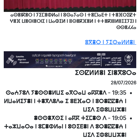
ⴰⵙⴻⵏⴽⴻⵔ ⵏ ⵢⵉⵎⴻⵀⵍⴰⵏ ⵏ ⵓⵙⴰⵢⴰⵙ ⵏ ⵜⴻⵎⵏⴰⴹⵜ ⵏ ⵜⴻⴼⵔⵉⵇⵜ
ⵖⴻⴼ ⵡⴻⵙⵏⴻⵔⵏⵉ ⵏ ⵡⴰⵀⵉⵍ ⵏ ⵓⵙⴻⴽⴼⴻⵍ ⵏ ⵜⵜⴻⴽⵏⵓⵍⵓⵊⵉⵢⵉⵏ ⵏ
ⵙⵙⴻⵃⵃⴰ
ⵓⴳⴻⵔ ⵏ ⵢⵉⵙⴰⵍⵍⴻⵏ
ⵉⵙⵇⵍⵍⴻⵏ ⵉⵏⴻⴳⵓⵔⴰ
28/07/2026
ⵙⴰⵄⵢⵓⴷ ⵢⴻⵙⵙⴻⵍⵡⵉ ⴰⴳⵔⴰⵡ ⴰⴽⴽⴻⴷ
-
19:35
ⵍⵡⴰⵍⵉⵢⴻⵏ ⵏ ⵜⴻⴳⴷⵓⴷⴰ ⵉ ⵓⴹⴼⴰⵔ ⵏ ⵓⵔⴻⵇⵇⴻⵄ ⵏ
ⵡⵉⴷ ⵉⵀⵓⵡⵡⵣⴻⵏ
ⴻⵙⵙⴻⵅⵙⵉ ⵏ ⴰⴽⴽ ⵜⵉⵎⴻⵙ ⴷ
-
19:05
ⵜⴰⵣⵡⴰⵔⴰ ⵏ ⵓⵎⴻⵀⵍⴰⵏ ⵏ ⵓⵙⵉⴹⴻⵏ ⴷ ⵓⵔⴻⵇⵇⴻⵄ ⵏ
ⵡⵉⴷ ⵉⵀⵓⵡⵡⵣⴻⵏ