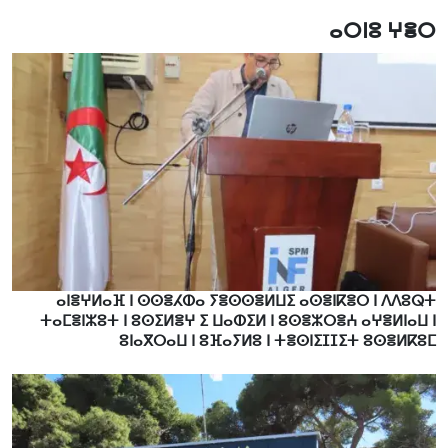
ⴰⵔⵏⵓ ⵖⴻⵔ
ⴰⵏⴻⵖⵍⴰⴼ ⵏ ⵙⵙⴻⵃⵀⴰ ⵢⴻⵙⵙⴻⵍⵡⵉ ⴰⵙⴻⵏⴽⴻⵔ ⵏ ⴷⴷⵓⵕⵜ
ⵜⴰⵎⴻⵏⵣⵓⵜ ⵏ ⵓⵙⵉⵍⴻⵖ ⵉ ⵡⴰⵀⵉⵍ ⵏ ⵓⵙⴻⵣⵔⴻⵄ ⴰⵖⴻⵍⵏⴰⵡ ⵏ
ⵓⵏⴰⴳⵔⴰⵡ ⵏ ⵓⴼⴰⵢⵍⵓ ⵏ ⵜⴻⵙⵏⵉⵊⵊⵉⵜ ⵓⵙⴻⵍⴽⵓⵎ