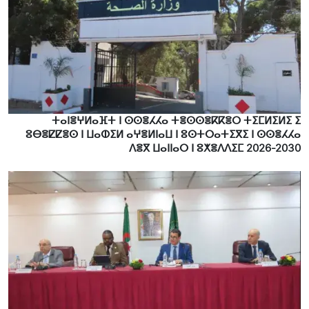
ⵜⴰⵏⴻⵖⵍⴰⴼⵜ ⵏ ⵙⵙⴻⵃⵃⴰ ⵜⴻⵙⵙⴻⴽⴽⴻⵔ ⵜⵉⵎⵍⵉⵍⵉ ⵉ
ⵓⴱⴻⵇⵇⴻⵙ ⵏ ⵡⴰⵀⵉⵍ ⴰⵖⴻⵍⵏⴰⵡ ⵏ ⵓⵙⵜⵔⴰⵜⵉⴳⵉ ⵏ ⵙⵙⴻⵃⵃⴰ
ⴷⴻⴳ ⵡⴰⵏⵏⴰⵔ ⵏ ⵓⵅⴻⴷⴷⵉⵎ 2026-2030