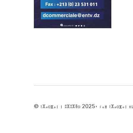
© ⵉⵣⴰⵔⴼⴰⵏ ⵏ ⵓⵣⵓⵣⴻⵔ 2025، ⵢⴰⵍ ⵉⵣⴰⵔⴼⴰⵏ 