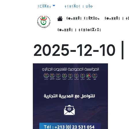
ⵉⵎⴻⵥⵍⴰ
ⵜⵉⵍⵉⵥⵔⵉ ⵏ ⵡⴻⴱ
ⵉⵙⴰⵍⵍⴻⵏ ⵉⵏⴻⴳⵓⵔⴰ
ⵉⵙⴰⵍⵍⴻⵏ ⵏ ⵜ
الرئيسية
ⵉⵙⴰⵍⵍⴻⵏ ⵏ ⵜⵉⵍⵉⴱⵉⵣⵢⵓⵏ
20