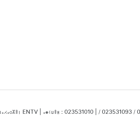
ⵜⵡⴰⵃⴰⵔⵣⴻⵏ ENTV | ⴰⵙⵉⵡⴻⵍ : 023531010 | / 023531093 /