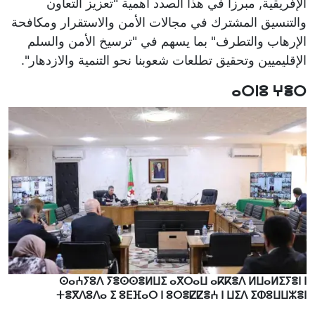
الإفريقية, مبرزا في هذا الصدد أهمية "تعزيز التعاون
والتنسيق المشترك في مجالات الأمن والاستقرار ومكافحة
الإرهاب والتطرف" بما يسهم في "ترسيخ الأمن والسلم
الإقليميين وتحقيق تطلعات شعوبنا نحو التنمية والازدهار".
ⴰⵔⵏⵓ ⵖⴻⵔ
ⵙⴰⵄⵢⵓⴷ ⵢⴻⵙⵙⴻⵍⵡⵉ ⴰⴳⵔⴰⵡ ⴰⴽⴽⴻⴷ ⵍⵡⴰⵍⵉⵢⴻⵏ ⵏ
ⵜⴻⴳⴷⵓⴷⴰ ⵉ ⵓⴹⴼⴰⵔ ⵏ ⵓⵔⴻⵇⵇⴻⵄ ⵏ ⵡⵉⴷ ⵉⵀⵓⵡⵡⵣⴻⵏ