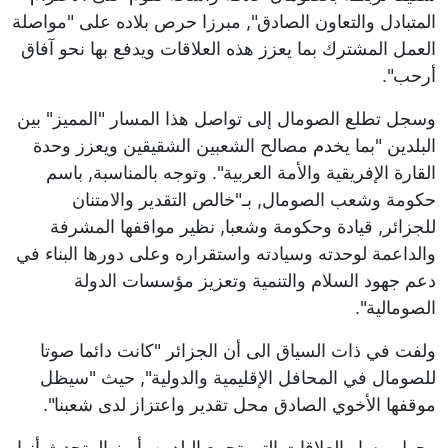
المتبادل والتعاون الصادق", مبرزا حرص بلاده على "مواصلة
العمل المشترك بما يعزز هذه العلاقات ويدفع بها نحو آفاق
أرحب".
وسجل تطلع الصومال إلى تواصل هذا المسار "المميز" بين
البلدين "بما يخدم مصالح الشعبين الشقيقين ويعزز وحدة
القارة الإفريقية والأمة العربية". وتوجه بالمناسبة, باسم
حكومة وشعب الصومال, بـ"خالص التقدير والامتنان
للجزائر, قيادة وحكومة وشعبا, نظير مواقفها المشرفة
والداعمة لوحدته وسيادته واستقراره وعلى دورها البناء في
دعم جهود السلام والتنمية وتعزيز مؤسسات الدولة
الصومالية".
ولفت في ذات السياق الى أن الجزائر "كانت دائما صوتا
للصومال في المحافل الإقليمية والدولية", حيث "سيظل
موقفها الأخوي الصادق محل تقدير واعتزاز لدى شعبنا".
وحول مسار العلاقات التي تجمع البلدين, أبرز المتحدث أنها