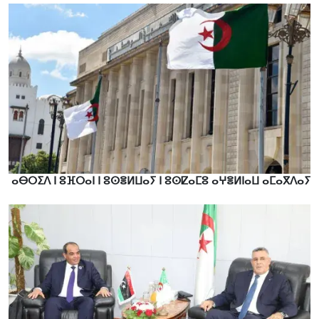
ⴰⴱⵔⵉⴷ ⵏ ⵓⴼⵔⴰⵏ ⵏ ⵓⵙⴻⵍⵡⴰⵢ ⵏ ⵓⵙⵇⴰⵎⵓ ⴰⵖⴻⵍⵏⴰⵡ ⴰⵎⴰⴳⴷⴰⵢ