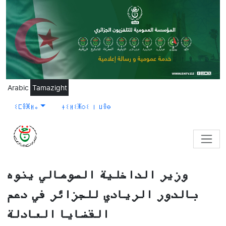
Skip to main content
Arabic
Tamazight
ⵉⵎⴻⵥⵍⴰ
ⵜⵉⵍⵉⵥⵔⵉ ⵏ ⵡⴻⴱ
وزير الداخلية الصومالي ينوه
بالدور الريادي للجزائر في دعم
القضايا العادلة