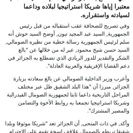
معتبرا إياها شريكا استراتيجيا لبلاده وداعما
لسيادته واستقراره.
وفي تصريح للصحافة عقب استقباله من قبل رئيس
الجمهورية, السيد عبد المجيد تبون, أوضح السيد حوش أنه
سلم لرئيس الجمهورية رسالة خطية من نظيره الصومالي,
السيد حسن شيخ محمود, عبر له من خلالها عن "بالغ
الشكر والتقدير للدور الريادي الذي تضطلع به الجزائر في
دعم القضايا الإفريقية والعربية العادلة".
وأعرب وزير الداخلية الصومالي عن بالغ سعادته بزيارة
الجزائر, مبرزا أن "هذا البلد الشقيق ظل عبر مختلف
المراحل التاريخية داعما ثابتا لجمهورية الصومال الفيدرالية
وشريكا استراتيجيا تجمعنا به روابط الأخوة والتضامن
والمصير المشترك".
وأكد, في ذات المنحى, أن الجزائر تعد "شريكا موثوقا وبلدا
شقيقا تربطه بالصومال علاقة راسخة تقوم على الاحترام