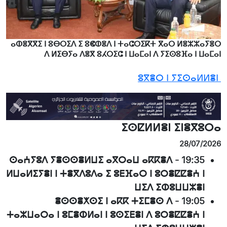
ⴰⵀⴻⴳⴳⵉ ⵏ ⵓⴱⵔⵉⴷ ⵉ ⵓⵞⵀⴻⴷ ⵏ ⵜⴰⵛⵔⵉⴽⵜ ⴳⴰⵔ ⵍⴻⵣⵣⴰⵢⴻⵔ
ⴷ ⵍⵉⴱⵢⴰ ⴷⴻⴳ ⵓⵃⵔⵉⵛ ⵏ ⵡⴰⵎⴰⵏ ⴷ ⵢⵉⵙⵓⴼⴰ ⵏ ⵡⴰⵎⴰⵏ
ⵓⴳⴻⵔ ⵏ ⵢⵉⵙⴰⵍⵍⴻⵏ
ⵉⵙⵇⵍⵍⴻⵏ ⵉⵏⴻⴳⵓⵔⴰ
28/07/2026
ⵙⴰⵄⵢⵓⴷ ⵢⴻⵙⵙⴻⵍⵡⵉ ⴰⴳⵔⴰⵡ ⴰⴽⴽⴻⴷ
-
19:35
ⵍⵡⴰⵍⵉⵢⴻⵏ ⵏ ⵜⴻⴳⴷⵓⴷⴰ ⵉ ⵓⴹⴼⴰⵔ ⵏ ⵓⵔⴻⵇⵇⴻⵄ ⵏ
ⵡⵉⴷ ⵉⵀⵓⵡⵡⵣⴻⵏ
ⴻⵙⵙⴻⵅⵙⵉ ⵏ ⴰⴽⴽ ⵜⵉⵎⴻⵙ ⴷ
-
19:05
ⵜⴰⵣⵡⴰⵔⴰ ⵏ ⵓⵎⴻⵀⵍⴰⵏ ⵏ ⵓⵙⵉⴹⴻⵏ ⴷ ⵓⵔⴻⵇⵇⴻⵄ ⵏ