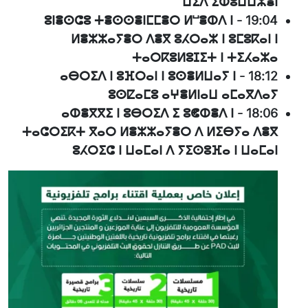
ⵡⵉⴷ ⵉⵀⵓⵡⵡⵣⴻⵏ
ⵓⵏⴻⵙⵛⵓ ⵜⴻⵙⵙⴻⵏⵎⵎⴻⵔ ⵍⵯⴻⵀⴷ ⵏ
-
19:04
ⵍⴻⵣⵣⴰⵢⴻⵔ ⴷⴻⴳ ⵓⵃⵔⴰⵣ ⵏ ⵓⵎⵓⴽⴰⵏ ⵏ
ⵜⴰⵔⴽⵓⵍⵓⵊⵉⵜ ⵏ ⵜⵉⵃⴰⵣⴰ
ⴰⴱⵔⵉⴷ ⵏ ⵓⴼⵔⴰⵏ ⵏ ⵓⵙⴻⵍⵡⴰⵢ ⵏ
-
18:12
ⵓⵙⵇⴰⵎⵓ ⴰⵖⴻⵍⵏⴰⵡ ⴰⵎⴰⴳⴷⴰⵢ
ⴰⵀⴻⴳⴳⵉ ⵏ ⵓⴱⵔⵉⴷ ⵉ ⵓⵞⵀⴻⴷ ⵏ
-
18:06
ⵜⴰⵛⵔⵉⴽⵜ ⴳⴰⵔ ⵍⴻⵣⵣⴰⵢⴻⵔ ⴷ ⵍⵉⴱⵢⴰ ⴷⴻⴳ
ⵓⵃⵔⵉⵛ ⵏ ⵡⴰⵎⴰⵏ ⴷ ⵢⵉⵙⵓⴼⴰ ⵏ ⵡⴰⵎⴰⵏ