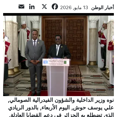
inkedIn
Email
Facebook
X
أخبار الوطن
13 مايو, 2026
نوه وزير الداخلية والشؤون الفيدرالية الصومالي,
علي يوسف حوش, اليوم الأربعاء, بالدور الريادي
الذي تضطلع به الجزائر في دعم القضايا العادلة,