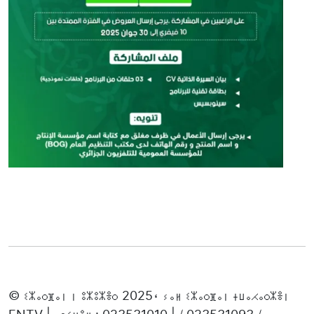
© ⵉⵣⴰⵔⴼⴰⵏ ⵏ ⵓⵣⵓⵣⴻⵔ 2025، ⵢⴰⵍ ⵉⵣⴰⵔⴼⴰⵏ ⵜⵡⴰⵃⴰⵔⵣⴻⵏ