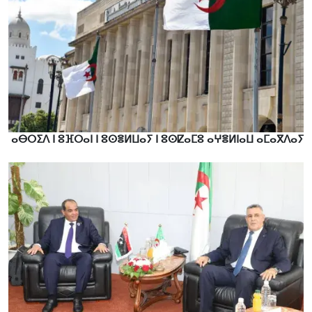
ⴰⴱⵔⵉⴷ ⵏ ⵓⴼⵔⴰⵏ ⵏ ⵓⵙⴻⵍⵡⴰⵢ ⵏ ⵓⵙⵇⴰⵎⵓ ⴰⵖⴻⵍⵏⴰⵡ ⴰⵎⴰⴳⴷⴰⵢ