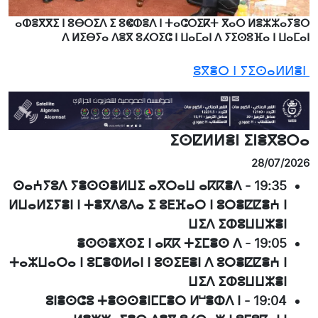
ⴰⵀⴻⴳⴳⵉ ⵏ ⵓⴱⵔⵉⴷ ⵉ ⵓⵞⵀⴻⴷ ⵏ ⵜⴰⵛⵔⵉⴽⵜ ⴳⴰⵔ ⵍⴻⵣⵣⴰⵢⴻⵔ
ⴷ ⵍⵉⴱⵢⴰ ⴷⴻⴳ ⵓⵃⵔⵉⵛ ⵏ ⵡⴰⵎⴰⵏ ⴷ ⵢⵉⵙⵓⴼⴰ ⵏ ⵡⴰⵎⴰⵏ
ⵓⴳⴻⵔ ⵏ ⵢⵉⵙⴰⵍⵍⴻⵏ
ⵉⵙⵇⵍⵍⴻⵏ ⵉⵏⴻⴳⵓⵔⴰ
28/07/2026
ⵙⴰⵄⵢⵓⴷ ⵢⴻⵙⵙⴻⵍⵡⵉ ⴰⴳⵔⴰⵡ ⴰⴽⴽⴻⴷ
-
19:35
ⵍⵡⴰⵍⵉⵢⴻⵏ ⵏ ⵜⴻⴳⴷⵓⴷⴰ ⵉ ⵓⴹⴼⴰⵔ ⵏ ⵓⵔⴻⵇⵇⴻⵄ ⵏ
ⵡⵉⴷ ⵉⵀⵓⵡⵡⵣⴻⵏ
ⴻⵙⵙⴻⵅⵙⵉ ⵏ ⴰⴽⴽ ⵜⵉⵎⴻⵙ ⴷ
-
19:05
ⵜⴰⵣⵡⴰⵔⴰ ⵏ ⵓⵎⴻⵀⵍⴰⵏ ⵏ ⵓⵙⵉⴹⴻⵏ ⴷ ⵓⵔⴻⵇⵇⴻⵄ ⵏ
ⵡⵉⴷ ⵉⵀⵓⵡⵡⵣⴻⵏ
ⵓⵏⴻⵙⵛⵓ ⵜⴻⵙⵙⴻⵏⵎⵎⴻⵔ ⵍⵯⴻⵀⴷ ⵏ
-
19:04