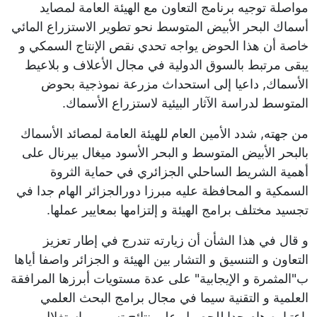
مواصلة توجيه برنامج التعاون مع الهيئة العامة لمصايد
أسماك البحر الأبيض المتوسط نحو تطوير الاستزراع المائي
خاصة أن هذا الحوض يواجه تحدي نقص الإنتاج السمكي و
يبقى مرتبط بالسوق الدولية في مجال الأعلاف و بلاعيط
الأسماك, داعيا إلى استحداث مزرعة نموذجية بحوض
المتوسط لدراسة الآثار البيئية لاستزراع الأسماك.
من جهته, شدد الأمين العام للهيئة العامة لمصائد الأسماك
بالبحر الأبيض المتوسط و البحر الأسود ميغال بيرنال على
أهمية الشريط الساحلي الجزائري في حماية الثروة
السمكية و المحافظة عليه مبرزا دورالجزائر الهام جدا في
تجسيد مختلف برامج الهيئة و إلتزامها بمعايير عملها.
و قال في هذا الشأن أن زيارته تندرج في إطار تعزيز
التعاون و التنسيق و التشار بين الهيئة و الجزائر واصفا أياها
ب"المثمرة و الإيجابية" على عدة مستويات أبرزها المرافقة
العلمية و التقنية سيما في مجال برامج البحث العلمي
باعتباره هام جدا للحصول على نتائج تسيير و استغلال