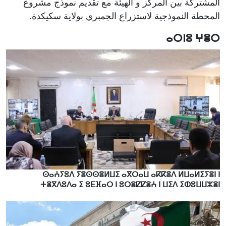
المشتركة بين المركز و الهيئة مع تقديم نموذج مشروع
المحطة النموذجية لاستزراع الجمبري بولاية سكيكدة.
ⴰⵔⵏⵓ ⵖⴻⵔ
ⵙⴰⵄⵢⵓⴷ ⵢⴻⵙⵙⴻⵍⵡⵉ ⴰⴳⵔⴰⵡ ⴰⴽⴽⴻⴷ ⵍⵡⴰⵍⵉⵢⴻⵏ ⵏ
ⵜⴻⴳⴷⵓⴷⴰ ⵉ ⵓⴹⴼⴰⵔ ⵏ ⵓⵔⴻⵇⵇⴻⵄ ⵏ ⵡⵉⴷ ⵉⵀⵓⵡⵡⵣⴻⵏ