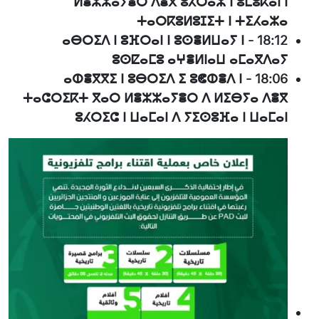
ⵍⴻⵣⵣⴰⵢⴻⵔ ⴷⴻⴳ ⵓⵃⵔⴰⵣ ⵏ ⵓⵎⵓⴽⴰⵏ ⵏ
ⵜⴰⵔⴽⵓⵍⵓⵊⵉⵜ ⵏ ⵜⵉⵃⴰⵣⴰ
ⴰⴱⵔⵉⴷ ⵏ ⵓⴼⵔⴰⵏ ⵏ ⵓⵙⴻⵍⵡⴰⵢ ⵏ
-
18:12
ⵓⵙⵇⴰⵎⵓ ⴰⵖⴻⵍⵏⴰⵡ ⴰⵎⴰⴳⴷⴰⵢ
ⴰⵀⴻⴳⴳⵉ ⵏ ⵓⴱⵔⵉⴷ ⵉ ⵓⵞⵀⴻⴷ ⵏ
-
18:06
ⵜⴰⵛⵔⵉⴽⵜ ⴳⴰⵔ ⵍⴻⵣⵣⴰⵢⴻⵔ ⴷ ⵍⵉⴱⵢⴰ ⴷⴻⴳ
ⵓⵃⵔⵉⵛ ⵏ ⵡⴰⵎⴰⵏ ⴷ ⵢⵉⵙⵓⴼⴰ ⵏ ⵡⴰⵎⴰⵏ