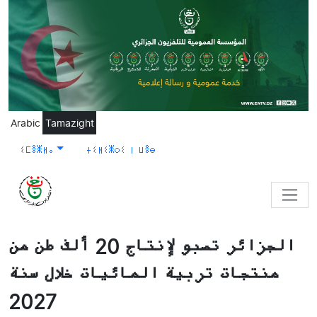
Skip to main content
Arabic
Tamazight
ⵉⵎⴻⵥⵍⴰ
ⵜⵉⵍⵉⵥⵔⵉ ⵏ ⵡⴻⴱ
الجزائر تصبو لإنتاج 20 ألف طن من
منتجات تربية المائيات خلال سنة
2027