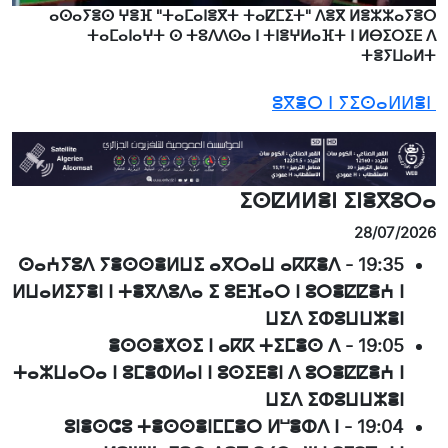
ⴰⵙⴰⵢⴻⵙ ⵖⴻⴼ "ⵜⴰⵎⴰⵏⴻⴳⵜ ⵜⴰⵇⵎⵉⵜ" ⴷⴻⴳ ⵍⴻⵣⵣⴰⵢⴻⵔ
ⵜⴰⵎⴰⵏⴰⵖⵜ ⵙ ⵜⵓⴷⴷⵙⴰ ⵏ ⵜⵏⴻⵖⵍⴰⴼⵜ ⵏ ⵍⴱⵉⵔⵉⴹ ⴷ
ⵜⴻⵢⵡⴰⵍⵜ
ⵓⴳⴻⵔ ⵏ ⵢⵉⵙⴰⵍⵍⴻⵏ
ⵉⵙⵇⵍⵍⴻⵏ ⵉⵏⴻⴳⵓⵔⴰ
28/07/2026
ⵙⴰⵄⵢⵓⴷ ⵢⴻⵙⵙⴻⵍⵡⵉ ⴰⴳⵔⴰⵡ ⴰⴽⴽⴻⴷ
-
19:35
ⵍⵡⴰⵍⵉⵢⴻⵏ ⵏ ⵜⴻⴳⴷⵓⴷⴰ ⵉ ⵓⴹⴼⴰⵔ ⵏ ⵓⵔⴻⵇⵇⴻⵄ ⵏ
ⵡⵉⴷ ⵉⵀⵓⵡⵡⵣⴻⵏ
ⴻⵙⵙⴻⵅⵙⵉ ⵏ ⴰⴽⴽ ⵜⵉⵎⴻⵙ ⴷ
-
19:05
ⵜⴰⵣⵡⴰⵔⴰ ⵏ ⵓⵎⴻⵀⵍⴰⵏ ⵏ ⵓⵙⵉⴹⴻⵏ ⴷ ⵓⵔⴻⵇⵇⴻⵄ ⵏ
ⵡⵉⴷ ⵉⵀⵓⵡⵡⵣⴻⵏ
ⵓⵏⴻⵙⵛⵓ ⵜⴻⵙⵙⴻⵏⵎⵎⴻⵔ ⵍⵯⴻⵀⴷ ⵏ
-
19:04