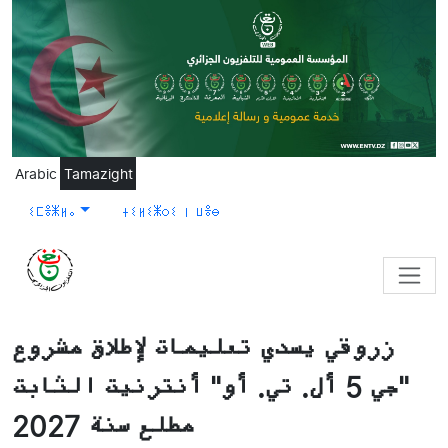
Skip to main content
Arabic
Tamazight
ⵉⵎⴻⵥⵍⴰ
ⵜⵉⵍⵉⵥⵔⵉ ⵏ ⵡⴻⴱ
زروقي يسدي تعليمات لإطلاق مشروع
"جي 5 أل. تي. أو" أنترنيت الثابت
مطلع سنة 2027