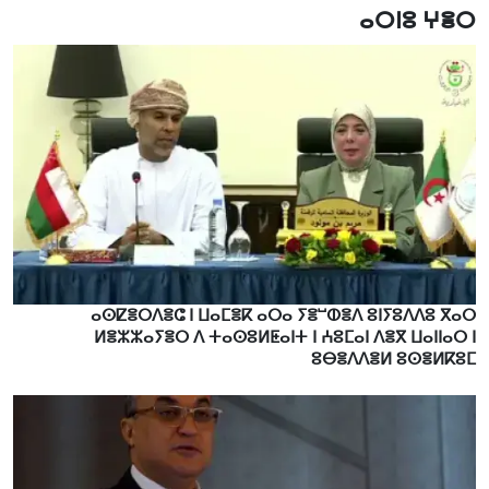
ⴰⵔⵏⵓ ⵖⴻⵔ
ⴰⵙⵇⴻⵔⴷⴻⵛ ⵏ ⵡⴰⵎⴻⴽ ⴰⵔⴰ ⵢⴻⵯⵀⴻⴷ ⵓⵏⵢⵓⴷⴷⵓ ⴳⴰⵔ
ⵍⴻⵣⵣⴰⵢⴻⵔ ⴷ ⵜⴰⵙⵓⵍⵟⴰⵏⵜ ⵏ ⵄⵓⵎⴰⵏ ⴷⴻⴳ ⵡⴰⵏⵏⴰⵔ ⵏ
ⵓⴱⴻⴷⴷⴻⵍ ⵓⵙⴻⵍⴽⵓⵎ