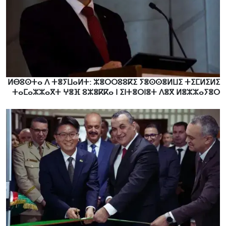
ⵍⴱⵓⵙⵜⴰ ⴷ ⵜⴻⵢⵡⴰⵍⵜ: ⵣⴻⵔⵔⵓⵓⴽⵉ ⵢⴻⵙⵙⴻⵍⵡⵉ ⵜⵉⵎⵍⵉⵍⵉ
ⵜⴰⵎⴰⵣⵣⴰⴳⵜ ⵖⴻⴼ ⵓⵣⴻⴽⴽⴰ ⵏ ⵉⵏⵜⴻⵔⵏⴻⵜ ⴷⴻⴳ ⵍⴻⵣⵣⴰⵢⴻⵔ