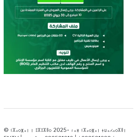
© ⵉⵣⴰⵔⴼⴰⵏ ⵏ ⵓⵣⵓⵣⴻⵔ 2025، ⵢⴰⵍ ⵉⵣⴰⵔⴼⴰⵏ ⵜⵡⴰⵃⴰⵔⵣⴻⵏ