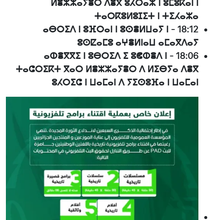
ⵍⴻⵣⵣⴰⵢⴻⵔ ⴷⴻⴳ ⵓⵃⵔⴰⵣ ⵏ ⵓⵎⵓⴽⴰⵏ ⵏ
ⵜⴰⵔⴽⵓⵍⵓⵊⵉⵜ ⵏ ⵜⵉⵃⴰⵣⴰ
ⴰⴱⵔⵉⴷ ⵏ ⵓⴼⵔⴰⵏ ⵏ ⵓⵙⴻⵍⵡⴰⵢ ⵏ
-
18:12
ⵓⵙⵇⴰⵎⵓ ⴰⵖⴻⵍⵏⴰⵡ ⴰⵎⴰⴳⴷⴰⵢ
ⴰⵀⴻⴳⴳⵉ ⵏ ⵓⴱⵔⵉⴷ ⵉ ⵓⵞⵀⴻⴷ ⵏ
-
18:06
ⵜⴰⵛⵔⵉⴽⵜ ⴳⴰⵔ ⵍⴻⵣⵣⴰⵢⴻⵔ ⴷ ⵍⵉⴱⵢⴰ ⴷⴻⴳ
ⵓⵃⵔⵉⵛ ⵏ ⵡⴰⵎⴰⵏ ⴷ ⵢⵉⵙⵓⴼⴰ ⵏ ⵡⴰⵎⴰⵏ