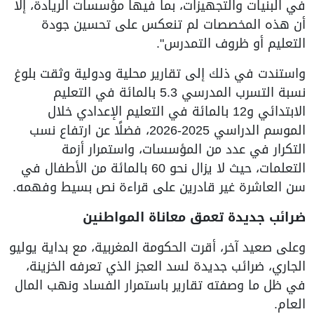
في البنيات والتجهيزات، بما فيها مؤسسات الريادة، إلا
أن هذه المخصصات لم تنعكس على تحسين جودة
التعليم أو ظروف التمدرس".
واستندت في ذلك إلى تقارير محلية ودولية وثقت بلوغ
نسبة التسرب المدرسي 5.3 بالمائة في التعليم
الابتدائي و12 بالمائة في التعليم الإعدادي خلال
الموسم الدراسي 2025-2026، فضلًا عن ارتفاع نسب
التكرار في عدد من المؤسسات، واستمرار أزمة
التعلمات، حيث لا يزال نحو 60 بالمائة من الأطفال في
سن العاشرة غير قادرين على قراءة نص بسيط وفهمه.
ضرائب جديدة تعمق معاناة المواطنين
وعلى صعيد آخر، أقرت الحكومة المغربية، مع بداية يوليو
الجاري، ضرائب جديدة لسد العجز الذي تعرفه الخزينة،
في ظل ما وصفته تقارير باستمرار الفساد ونهب المال
العام.