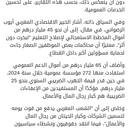
دون أن ينعكس ذلك، بحسب هذه التقارير، على تحسين
الخدمات العمومية.
وفي السياق ذاته، أشار الخبير الاقتصادي المغربي أيوب
الرضواني، في مقال، إلى أن نحو 45 مليار درهم من
أموال المخطط الاستعجالي لإصلاح التعليم "تبخرت دون
أثر"، معتبرًا أن محاكمات بعض الموظفين الصغار جاءت
لحماية مسؤولين أكبر داخل القطاع.
وأضاف أن 65 مليار درهم من أموال الدعم العمومي
استفادت منها 272 مؤسسة عمومية خلال سنة 2024،
في حين قدر قيمة التهرب الضريبي السنوي بنحو 25
مليار درهم، مؤكدًا أن المستفيدين من الإعفاءات
الضريبية هم كبار رجال المال والأعمال.
وخلص إلى أن "الشعب المغربي يدفع من قوت يومه
لتسمين الشركات وكبار الحيتان من رجال المال
والأعمال"، فيما انتقد حقوقيون ونشطاء سياسيون