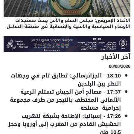
الاتحاد الإفريقي: مجلس السلم والأمن يبحث مستجدات
الأوضاع السياسية والأمنية والإنسانية في منطقة الساحل
آخر الأخبار
08/08/2026
18:10
-
الجزائر/مالي: تطابق تام في وجهات
النظر بين البلدين
17:37
-
مصالح أمن الجيش تستلم الرعية
الألماني المختطف بالنيجر من طرف مجموعة
إجرامية مسلحة
17:26
-
إسبانيا: الإطاحة بشبكة لتهريب
الحشيش القادم من المغرب إلى أوروبا وحجز
10.5 طن