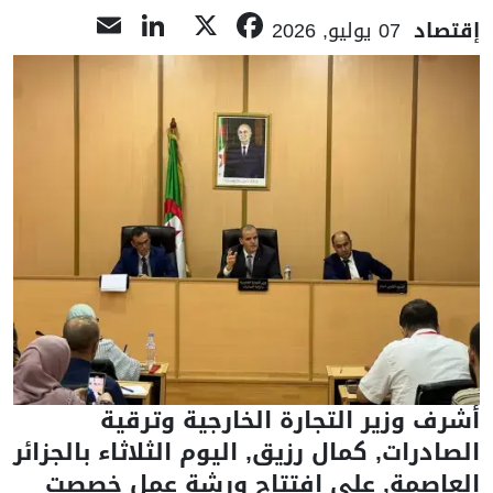
LinkedIn
Email
Facebook
X
إقتصاد
07 يوليو, 2026
أشرف وزير التجارة الخارجية وترقية
الصادرات, كمال رزيق, اليوم الثلاثاء بالجزائر
العاصمة, على افتتاح ورشة عمل خصصت