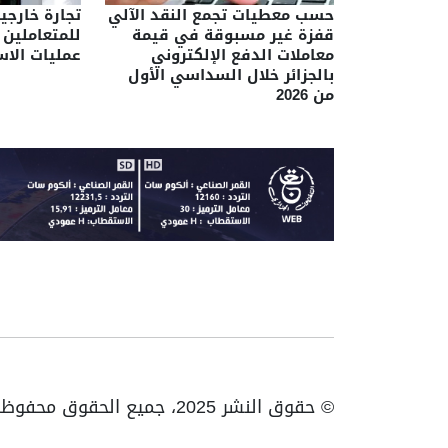
حسب معطيات تجمع النقد الآلي
تجارة خارجي
قفزة غير مسبوقة في قيمة
للمتعاملين 
معاملات الدفع الإلكتروني
عمليات الاس
بالجزائر خلال السداسي الأول
من 2026
© حقوق النشر 2025، جميع الحقوق محفوظة ENTV | الهاتف: 023531010 | فاكس: 023531093 / 023531998