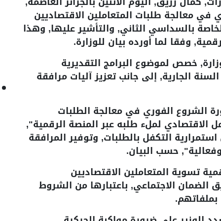
ات, كمال رزيق, اليوم الاثنين بالجزائر العاصمة,
 في معالجة طلبات المتعاملين الاقتصاديين
الخاصة بالسداسي الثاني, والتأشير عليها, وهذا
قمية, وفقا لما أورده بيان للوزارة.
زارة, خصص لموضوع البرامج التقديرية
لسنة الجارية, إلى جانب تعزيز آليات مرافقة
ة الشروع الفوري في معالجة الطلبات
ل الاقتصادي لملء طلبه عبر المنصة الرقمية",
تمرارية التكفل بالطلبات, وتوفير المرافقة
وفعالية", حسب البيان.
ية تسوية المتعاملين الاقتصاديين
ق الضمان الاجتماعي, باعتبارها من الشروط
 بملفاتهم.
د الوزير على ضرورة مواكبة الحركية