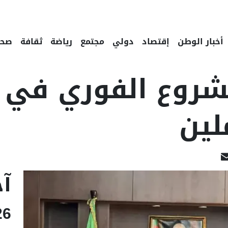
أخبار الوطن
إقتصاد
دولي
مجتمع
رياضة
ثقافة
صحة
لشروع الفوري في 
لين
Linked
Email
F
آخ
26