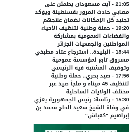
21:05
-
آيت مسعودان يطمئن على
مصابي حادث المرور بقسنطينة ويؤكد
تجنيد كل الإمكانات لضمان علاجهم
19:20
-
حملة وطنية لتنظيف الأحياء
والفضاءات العمومية بمشاركة
المواطنين والجمعيات الجزائر
18:44
-
البليدة.. استرجاع عتاد مطبخي
مسروق تابع لمؤسسة عمومية
وتوقيف المشتبه فيه الرئيسي
17:56
-
صيد بحري.. حملة وطنية
لتنظيف 45 ميناء و ملجأ صيد عبر
مختلف الولايات الساحلية
15:30
-
رئاسة: رئيس الجمهورية يعزي
في وفاة الشيخ سعيد الحاج محمد بن
إبراهيم "كعباش"