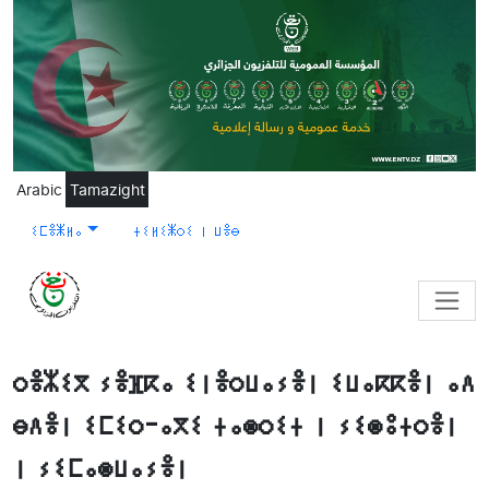
Skip to main content
Arabic
Tamazight
ⵉⵎⴻⵥⵍⴰ
ⵜⵉⵍⵉⵥⵔⵉ ⵏ ⵡⴻⴱ
ⵔⴻⵣⵉⴳ ⵢⴻⴼⴽⴰ ⵉⵏⴻⵔⵡⴰⵢⴻⵏ ⵉⵡⴰⴽⴽⴻⵏ ⴰⴷ
ⴱⴷⴻⵏ ⵉⵎⵉⵔ-ⴰⴳⵉ ⵜⴰⵙⵔⵉⵜ ⵏ ⵢⵉⵙⵓⵜⵔⴻⵏ
ⵏ ⵢⵉⵎⴰⵙⵡⴰⵢⴻⵏ