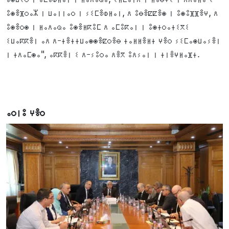
ⵓⵙⴻⴼⵔⴰⵣ ⵏ ⵡⴰⵏⵏⴰⵔ ⵏ ⵢⵉⵎⴻⵀⵍⴰⵏ, ⴷ ⵓⴱⴻⵇⵇⴻⵙ ⵏ ⵓⵙⵓⴼⴼⴻⵖ, ⴷ
ⵓⵙⴻⵔⵙ ⵏ ⵍⴰⴷⴰⵕⴰ ⵓⵙⴻⵍⴽⵓⵎ ⴷ ⴰⵎⵓⴽⴰⵏ ⵏ ⵓⵙⵜⵔⴰⵜⵉⴳⵉ
ⵉⵡⴰⴽⴽⴻⵏ ⴰⴷ ⴷ-ⵜⴻⵜⵜⵡⴰⵙⵙⴻⵇⵔⴻⴱ ⵜⴰⵍⵍⴻⵍⵜ ⵖⴻⵔ ⵢⵉⵎⴰⵙⵡⴰⵢⴻⵏ
ⵏ ⵜⴷⴰⵎⵙⴰ", ⴰⴽⴽⴻⵏ ⵉ ⴷ-ⵢⵓⵔⴰ ⴷⴻⴳ ⵓⴷⵢⴰⵏ ⵏ ⵜⵏⴻⵖⵍⴰⴼⵜ.
ⴰⵔⵏⵓ ⵖⴻⵔ