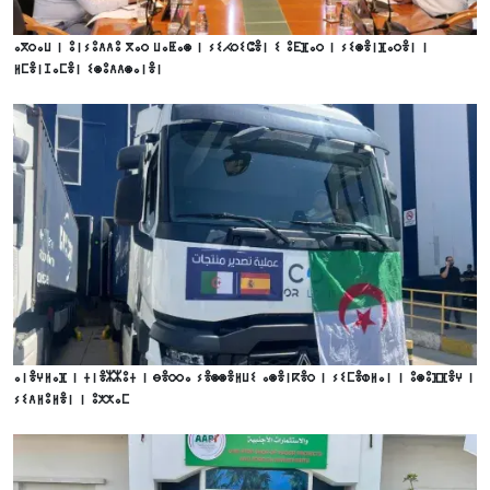
ⴰⴳⵔⴰⵡ ⵏ ⵓⵏⵢⵓⴷⴷⵓ ⴳⴰⵔ ⵡⴰⵟⴰⵙ ⵏ ⵢⵉⵃⵔⵉⵛⴻⵏ ⵉ ⵓⴹⴼⴰⵔ ⵏ ⵢⵉⵙⴻⵏⴼⴰⵔⴻⵏ ⵏ
ⵍⵎⴻⵏⵊⴰⵎⴻⵏ ⵉⵙⵓⴷⴷⵙⴰⵏⴻⵏ
ⴰⵏⴻⵖⵍⴰⴼ ⵏ ⵜⵏⴻⵣⵣⵓⵜ ⵏ ⴱⴻⵔⵔⴰ ⵢⴻⵙⵙⴻⵍⵡⵉ ⴰⵙⴻⵏⴽⴻⵔ ⵏ ⵢⵉⵎⴻⵀⵍⴰⵏ ⵏ ⵓⵙⵓⴼⴼⴻⵖ ⵏ
ⵢⵉⴷⵍⵓⵍⴻⵏ ⵏ ⵓⵅⵅⴰⵎ