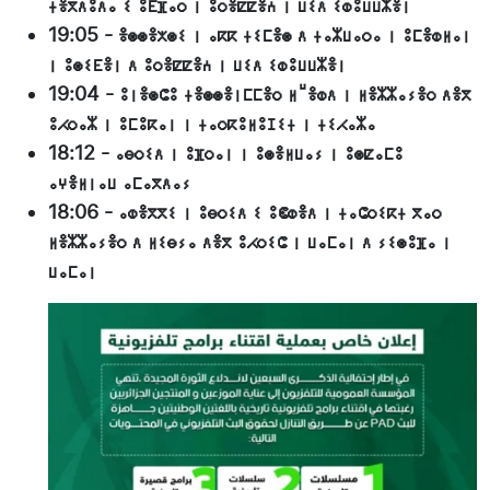
ⵜⴻⴳⴷⵓⴷⴰ ⵉ ⵓⴹⴼⴰⵔ ⵏ ⵓⵔⴻⵇⵇⴻⵄ ⵏ ⵡⵉⴷ ⵉⵀⵓⵡⵡⵣⴻⵏ
19:05
-
ⴻⵙⵙⴻⵅⵙⵉ ⵏ ⴰⴽⴽ ⵜⵉⵎⴻⵙ ⴷ ⵜⴰⵣⵡⴰⵔⴰ ⵏ ⵓⵎⴻⵀⵍⴰⵏ
ⵏ ⵓⵙⵉⴹⴻⵏ ⴷ ⵓⵔⴻⵇⵇⴻⵄ ⵏ ⵡⵉⴷ ⵉⵀⵓⵡⵡⵣⴻⵏ
19:04
-
ⵓⵏⴻⵙⵛⵓ ⵜⴻⵙⵙⴻⵏⵎⵎⴻⵔ ⵍⵯⴻⵀⴷ ⵏ ⵍⴻⵣⵣⴰⵢⴻⵔ ⴷⴻⴳ
ⵓⵃⵔⴰⵣ ⵏ ⵓⵎⵓⴽⴰⵏ ⵏ ⵜⴰⵔⴽⵓⵍⵓⵊⵉⵜ ⵏ ⵜⵉⵃⴰⵣⴰ
18:12
-
ⴰⴱⵔⵉⴷ ⵏ ⵓⴼⵔⴰⵏ ⵏ ⵓⵙⴻⵍⵡⴰⵢ ⵏ ⵓⵙⵇⴰⵎⵓ
ⴰⵖⴻⵍⵏⴰⵡ ⴰⵎⴰⴳⴷⴰⵢ
18:06
-
ⴰⵀⴻⴳⴳⵉ ⵏ ⵓⴱⵔⵉⴷ ⵉ ⵓⵞⵀⴻⴷ ⵏ ⵜⴰⵛⵔⵉⴽⵜ ⴳⴰⵔ
ⵍⴻⵣⵣⴰⵢⴻⵔ ⴷ ⵍⵉⴱⵢⴰ ⴷⴻⴳ ⵓⵃⵔⵉⵛ ⵏ ⵡⴰⵎⴰⵏ ⴷ ⵢⵉⵙⵓⴼⴰ ⵏ
ⵡⴰⵎⴰⵏ