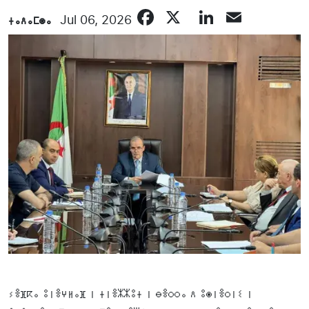
Facebook
X
LinkedIn
Email
ⵜⴰⴷⴰⵎⵙⴰ
Jul 06, 2026
ⵢⴻⴼⴽⴰ ⵓⵏⴻⵖⵍⴰⴼ ⵏ ⵜⵏⴻⵣⵣⵓⵜ ⵏ ⴱⴻⵔⵔⴰ ⴷ ⵓⵙⵏⴻⵔⵏⵉ ⵏ