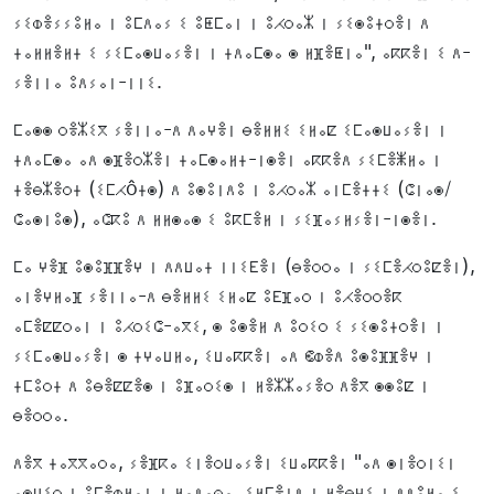
ⵢⵉⵀⴻⵢⵢⵓⵍⴰ ⵏ ⵓⵎⴷⴰⵢ ⵉ ⵓⵟⵎⴰⵏ ⵏ ⵓⵃⵔⴰⵣ ⵏ ⵢⵉⵙⵓⵜⵔⴻⵏ ⴷ
ⵜⴰⵍⵍⴻⵍⵜ ⵉ ⵢⵉⵎⴰⵙⵡⴰⵢⴻⵏ ⵏ ⵜⴷⴰⵎⵙⴰ ⵙ ⵍⴼⴻⵟⵏⴰ", ⴰⴽⴽⴻⵏ ⵉ ⴷ-
ⵢⴻⵏⵏⴰ ⵓⴷⵢⴰⵏ-ⵏⵏⵉ.
ⵎⴰⵙⵙ ⵔⴻⵣⵉⴳ ⵢⴻⵏⵏⴰ-ⴷ ⴷⴰⵖⴻⵏ ⴱⴻⵍⵍⵉ ⵉⵍⴰⵇ ⵉⵎⴰⵙⵡⴰⵢⴻⵏ ⵏ
ⵜⴷⴰⵎⵙⴰ ⴰⴷ ⵙⴼⴻⵔⵣⴻⵏ ⵜⴰⵎⵙⴰⵍⵜ-ⵏⵙⴻⵏ ⴰⴽⴽⴻⴷ ⵢⵉⵎⴻⵥⵍⴰ ⵏ
ⵜⴻⴱⵣⴻⵔⵜ (ⵉⵎⵃôⵜⵙ) ⴷ ⵓⵙⵓⵏⴷⵓ ⵏ ⵓⵃⵔⴰⵣ ⴰⵏⵎⴻⵜⵜⵉ (ⵛⵏⴰⵙ/
ⵛⴰⵙⵏⵓⵙ), ⴰⵛⴽⵓ ⴷ ⵍⵍⵙⴰⵙ ⵉ ⵓⴽⵎⴻⵍ ⵏ ⵢⵉⴼⴰⵢⵍⵢⴻⵏ-ⵏⵙⴻⵏ.
ⵎⴰ ⵖⴻⴼ ⵓⵙⵓⴼⴼⴻⵖ ⵏ ⴷⴷⵡⴰⵜ ⵏⵏⵉⴹⴻⵏ (ⴱⴻⵔⵔⴰ ⵏ ⵢⵉⵎⴻⵃⵔⵓⵇⴻⵏ),
ⴰⵏⴻⵖⵍⴰⴼ ⵢⴻⵏⵏⴰ-ⴷ ⴱⴻⵍⵍⵉ ⵉⵍⴰⵇ ⵓⴹⴼⴰⵔ ⵏ ⵓⵃⴻⵔⵔⴻⴽ
ⴰⵎⴻⵇⵇⵔⴰⵏ ⵏ ⵓⵃⵔⵉⵛ-ⴰⴳⵉ, ⵙ ⵓⵙⴻⵍ ⴷ ⵓⵔⵉⵔ ⵉ ⵢⵉⵙⵓⵜⵔⴻⵏ ⵏ
ⵢⵉⵎⴰⵙⵡⴰⵢⴻⵏ ⵙ ⵜⵖⴰⵡⵍⴰ, ⵉⵡⴰⴽⴽⴻⵏ ⴰⴷ ⵞⵀⴻⴷ ⵓⵙⵓⴼⴼⴻⵖ ⵏ
ⵜⵎⵓⵔⵜ ⴷ ⵓⴱⴻⵇⵇⴻⵙ ⵏ ⵓⴼⴰⵔⵉⵙ ⵏ ⵍⴻⵣⵣⴰⵢⴻⵔ ⴷⴻⴳ ⵙⵙⵓⵇ ⵏ
ⴱⴻⵔⵔⴰ.
ⴷⴻⴳ ⵜⴰⴳⴳⴰⵔⴰ, ⵢⴻⴼⴽⴰ ⵉⵏⴻⵔⵡⴰⵢⴻⵏ ⵉⵡⴰⴽⴽⴻⵏ "ⴰⴷ ⵙⵏⴻⵔⵏⵉⵏ
ⴰⵙⵡⵉⵔ ⵏ ⵓⵎⴻⵀⵍⴰⵏ ⵏ ⵍⴰⴷⴰⵕⴰ, ⵉⵍⵎⴻⵏⴷ ⵏ ⵍⴻⴱⵖⵉ ⵏ ⴷⴷⵓⵍⴰ ⵉ