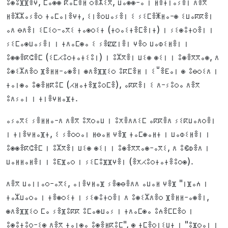
ⵓⵙⵓⴼⴼⴻⵖ, ⵎⴰⵙⵙ ⴽⴰⵎⴻⵍ ⵔⴻⵣⵉⴳ, ⵡⴰⵙⵙ-ⴰ ⵏ ⵍⴻⵜⵏⴰⵢⴻⵏ ⴷⴻⴳ
ⵍⴻⵣⵣⴰⵢⴻⵔ ⵜⴰⵎⴰⵏⴻⵖⵜ, ⵉⵏⴻⵔⵡⴰⵢⴻⵏ ⵉ ⵢⵉⵎⴻⵥⵍⴰ-ⵙ ⵉⵡⴰⴽⴽⴻⵏ
ⴰⴷ ⴱⴷⴻⵏ ⵉⵎⵉⵔ-ⴰⴳⵉ ⵜⴰⵙⵔⵉⵜ (ⵜⵔⴰⵉⵜⴻⵎⴻⵏⵜ) ⵏ ⵢⵉⵙⵓⵜⵔⴻⵏ ⵏ
ⵢⵉⵎⴰⵙⵡⴰⵢⴻⵏ ⵏ ⵜⴷⴰⵎⵙⴰ ⵉ ⵢⴻⵇⵇⵏⴻⵏ ⵖⴻⵔ ⵡⴰⵀⵉⵍⴻⵏ ⵏ
ⵓⵙⵙⴻⴽⵛⴻⵎ (ⵉⵎⵃⵓⵔⵜⴰⵜⵉⵓⵏ) ⵏ ⵓⵣⴳⴻⵏ ⵡⵉⵙ ⵙⵉⵏ ⵏ ⵓⵙⴻⴳⴳⴰⵙ, ⴷ
ⵓⵙⵉⵣⴷⴻⵔ ⴼⴻⵍⵍ-ⴰⵙⴻⵏ ⵙⴷⴻⴼⴼⵉⵔ ⵓⴽⵎⴻⵍ ⵏ ⵉⵯⴻⴹⴰⵏ ⵙ ⵓⴱⵔⵉⴷ ⵏ
ⵜⴰⵏⵙⴰ ⵓⵙⴻⵍⴽⵓⵎ (ⵃⵍⴰⵜⴻⴼⵓⵔⵎⴻ), ⴰⴽⴽⴻⵏ ⵉ ⴷ-ⵢⵓⵔⴰ ⴷⴻⴳ
ⵓⴷⵢⴰⵏ ⵏ ⵜⵏⴻⵖⵍⴰⴼⵜ.
ⴰⵢⴰⴳⵉ ⵢⴻⵍⵍⴰ-ⴷ ⴷⴻⴳ ⵓⴳⵔⴰⵡ ⵏ ⵓⵅⴻⴷⴷⵉⵎ ⴰⴽⴽⴻⴷ ⵢⵉⴽⵡⴰⴷⵔⴻⵏ
ⵏ ⵜⵏⴻⵖⵍⴰⴼⵜ, ⵉ ⵢⴻⵔⵔⴰⵏ ⵍⴱⴰⵍ ⵖⴻⴼ ⵜⴰⵎⵙⴰⵍⵜ ⵏ ⵡⴰⵀⵉⵍⴻⵏ ⵏ
ⵓⵙⵙⴻⴽⵛⴻⵎ ⵏ ⵓⵣⴳⴻⵏ ⵡⵉⵙ ⵙⵉⵏ ⵏ ⵓⵙⴻⴳⴳⴰⵙ-ⴰⴳⵉ, ⴷ ⵓⵞⵀⴻⴷ ⵏ
ⵡⴰⵍⵍⴰⵍⴻⵏ ⵏ ⵓⴹⴼⴰⵔ ⵏ ⵢⵉⵎⵓⴼⴼⵖⴻⵏ (ⴻⵅⵃⵓⵔⵜⴰⵜⴻⵓⵔⵙ).
ⴷⴻⴳ ⵡⴰⵏⵏⴰⵔ-ⴰⴳⵉ, ⴰⵏⴻⵖⵍⴰⴼ ⵢⴻⵙⴱⴻⴷⴷ ⴰⵡⴰⵍ ⵖⴻⴼ "ⵏⴼⴰⵄ ⵏ
ⵜⴰⵣⵡⴰⵔⴰ ⵏ ⵜⴻⵙⵔⵉⵜ ⵏ ⵢⵉⵙⵓⵜⵔⴻⵏ ⴷ ⵓⵙⵉⵣⴷⴻⵔ ⴼⴻⵍⵍ-ⴰⵙⴻⵏ,
ⵙⴷⴻⴼⴼⵉⵔ ⵎⴰ ⵢⴻⴼⵓⴽⴽ ⵓⵎⴰⵙⵡⴰⵢ ⵏ ⵜⴷⴰⵎⵙⴰ ⵓⵄⴻⵎⵎⴻⵔ ⵏ
ⵓⵙⵓⵜⵓⵔ-ⵉⵙ ⴷⴻⴳ ⵜⴰⵏⵙⴰ ⵓⵙⴻⵍⴽⵓⵎ", ⵙ ⵜⵎⴻⵔⵏⵉⵡⵜ ⵏ "ⵓⴼⵔⴰⵏ ⵏ