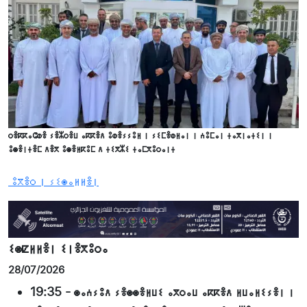
ⵔⴻⴽⴽⴰⵛⵀⴻ ⵢⴻⵣⵔⴻⵡ ⴰⴽⴽⴻⴷ ⵓⵀⴻⵢⵢⵓⵍ ⵏ ⵢⵉⵎⴻⵀⵍⴰⵏ ⵏ ⵄⵓⵎⴰⵏ ⵜⴰⴳⵏⴰⵜⵉⵏ ⵏ
ⵓⵙⴻⵏⵜⴻⵎ ⴷⴻⴳ ⵓⵙⴻⵍⴽⵓⵎ ⴷ ⵜⵉⴳⵣⵉ ⵜⴰⵎⴳⵓⵔⴰⵏⵜ
ⵓⴳⴻⵔ ⵏ ⵢⵉⵙⴰⵍⵍⴻⵏ
ⵉⵙⵇⵍⵍⴻⵏ ⵉⵏⴻⴳⵓⵔⴰ
28/07/2026
19:35
-
ⵙⴰⵄⵢⵓⴷ ⵢⴻⵙⵙⴻⵍⵡⵉ ⴰⴳⵔⴰⵡ ⴰⴽⴽⴻⴷ ⵍⵡⴰⵍⵉⵢⴻⵏ ⵏ