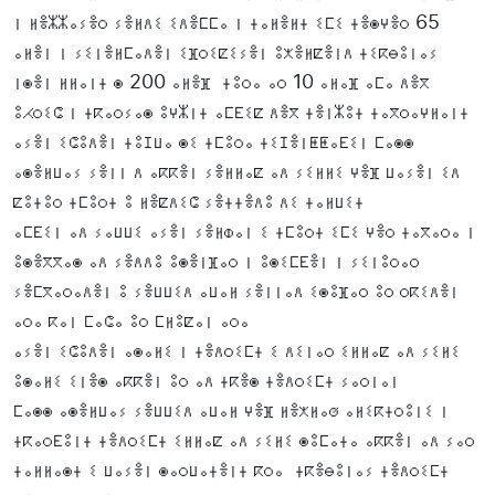
ⵏ ⵍⴻⵣⵣⴰⵢⴻⵔ ⵢⴻⵍⴷⵉ ⵉⴷⴻⵎⵎⴰ ⵏ ⵜⴰⵍⴻⵍⵜ ⵉⵎⵉ ⵜⴻⵙⵖⴻⵔ 65
ⴰⵍⴻⵏ ⵏ ⵢⵉⵏⴻⵍⵎⴰⴷⴻⵏ ⵉⴼⵔⵉⵇⵉⵢⴻⵏ ⵓⵅⴻⵍⵇⴻⵏⴷ ⵜⵉⴽⴱⵓⵏⴰⵢ
ⵏⵙⴻⵏ ⵍⵍⴰⵏⵜ ⵙ 200 ⴰⵍⴻⴼ ⵜⵓⵔⴰ ⴰⵔ 10 ⴰⵍⴰⴼ ⴰⵎⴰ ⴷⴻⴳ
ⵓⵃⵔⵉⵛ ⵏ ⵜⴽⴰⵔⵢⴰⵙ ⵓⵖⵣⵏⵜ ⴰⵎⴹⵉⵇ ⴷⴻⴳ ⵜⴻⵏⵣⵓⵜ ⵜⴰⴳⵔⴰⵖⵍⴰⵏⵜ
ⴰⵢⴻⵏ ⵉⵛⵓⴷⴻⵏ ⵜⵓⵊⵡⴰ ⵙⵉ ⵜⵎⵓⵔⴰ ⵜⵉⵊⴻⵏⵟⵟⴰⴹⵉⵏ ⵎⴰⵙⵙ
ⴰⵙⴻⵍⵡⴰⵢ ⵢⴻⵏⵏ ⴷ ⴰⴽⴽⴻⵏ ⵢⴻⵍⵍⴰⵇ ⴰⴷ ⵢⵉⵍⵍⵉ ⵖⴻⴼ ⵡⴰⵢⴻⵏ ⵉⴷ
ⵇⵓⵜⵓⵔ ⵜⵎⵓⵔⵜ ⵓ ⵍⴻⵇⴷⵉⵛ ⵢⴻⵜⵜⴻⴷⵓ ⴷⵉ ⵜⴰⵍⵡⵉⵜ
ⴰⵎⴹⵉⵏ ⴰⴷ ⵢⴰⵡⵡⵉ ⴰⵢⴻⵏ ⵢⴻⵍⵀⴰⵏ ⵉ ⵜⵎⵓⵔⵜ ⵉⵎⵉ ⵖⴻⵔ ⵜⴰⴳⴰⵔⴰ ⵏ
ⵓⵙⴻⴳⴳⴰⵙ ⴰⴷ ⵢⴻⴷⴷⵓ ⵓⵙⴻⵏⴼⴰⵔ ⵏ ⵓⵙⵉⵎⴹⴻⵏ ⵏ ⵢⵉⵏⵓⵔⴰⵔ
ⵢⴻⵎⴳⴰⵔⴰⴷⴻⵏ ⵓ ⵢⴻⵡⵡⵉⴷ ⴰⵡⴰⵍ ⵢⴻⵏⵏⴰⴷ ⵉⵙⵓⴼⴰⵔ ⵓⵔ ⵔⴽⵉⴷⴻⵏ
ⴰⵔⴰ ⴽⴰⵏ ⵎⴰⵛⴰ ⵓⵔ ⵎⵍⵓⵇⴰⵏ ⴰⵔⴰ
ⴰⵢⴻⵏ ⵉⵛⵓⴷⴻⵏ ⴰⵙⴰⵍⵉ ⵏ ⵜⴻⴷⵔⵉⵎⵜ ⵉ ⴷⵉⵏⴰⵔ ⵉⵍⵍⴰⵇ ⴰⴷ ⵢⵉⵍⵉ
ⵓⵙⴰⵍⵉ ⵉⵏⴻⵙ ⴰⴽⴽⴻⵏ ⵓⵔ ⴰⴷ ⵜⴽⴻⵙ ⵜⴻⴷⵔⵉⵎⵜ ⵢⴰⵔⵏⴰⵏ
ⵎⴰⵙⵙ ⴰⵙⴻⵍⵡⴰⵢ ⵢⴻⵡⵡⵉⴷ ⴰⵡⴰⵍ ⵖⴻⴼ ⵍⴻⵅⵍⴰⵚ ⴰⵍⵉⴽⵜⵔⵓⵏⵉ ⵏ
ⵜⴽⴰⵔⴹⵓⵏⵜ ⵜⴻⴷⵔⵉⵎⵜ ⵉⵍⵍⴰⵇ ⴰⴷ ⵢⵉⵍⵉ ⵙⵓⵎⴰⵜⴰ ⴰⴽⴽⴻⵏ ⴰⴷ ⵢⴰⵔ
ⵜⴰⵍⵍⴰⵙⵜ ⵉ ⵡⴰⵢⴻⵏ ⵙⴰⵔⵡⴰⵜⴻⵏⵜ ⴽⵔⴰ ⵜⴽⴻⴱⵓⵏⴰⵢ ⵜⴻⴷⵔⵉⵎⵜ