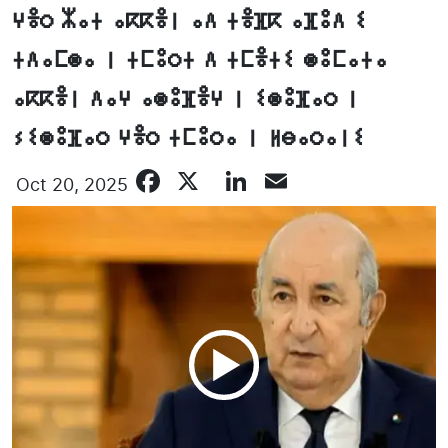
ⵖⴻⵔ ⵣⴰⵜ ⴰⴽⴽⴻⵏ ⴰⴷ ⵜⴻⴼⴽ ⴰⴼⵓⴷ ⵉ
ⵜⴷⴰⵎⵙⴰ ⵏ ⵜⵎⵓⵔⵜ ⴷ ⵜⵎⴻⵜⵉ ⵙⵓⵎⴰⵜⴰ
ⴰⴽⴽⴻⵏ ⴷⴰⵖ ⴰⵙⵓⴼⴻⵖ ⵏ ⵉⵙⵓⴼⴰⵔ ⵏ
ⵢⵉⵙⵓⴼⴰⵔ ⵖⴻⵔ ⵜⵎⵓⵔⴰ ⵏ ⵍⴱⴰⵔⴰⵏⵉ
Facebook
X
LinkedIn
Email
Oct 20, 2025