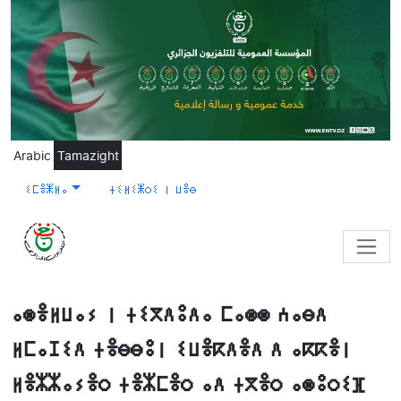
Skip to main content
Arabic
Tamazight
ⵉⵎⴻⵥⵍⴰ
ⵜⵉⵍⵉⵥⵔⵉ ⵏ ⵡⴻⴱ
ⴰⵙⴻⵍⵡⴰⵢ ⵏ ⵜⵉⴳⴷⵓⴷⴰ ⵎⴰⵙⵙ ⵄⴰⴱⴷ
ⵍⵎⴰⵊⵉⴷ ⵜⴻⴱⴱⵓⵏ ⵉⵡⴻⴽⴷⴻⴷ ⴷ ⴰⴽⴽⴻⵏ
ⵍⴻⵣⵣⴰⵢⴻⵔ ⵜⴻⵣⵎⴻⵔ ⴰⴷ ⵜⴳⴻⵔ ⴰⵙⵓⵔⵉⴼ