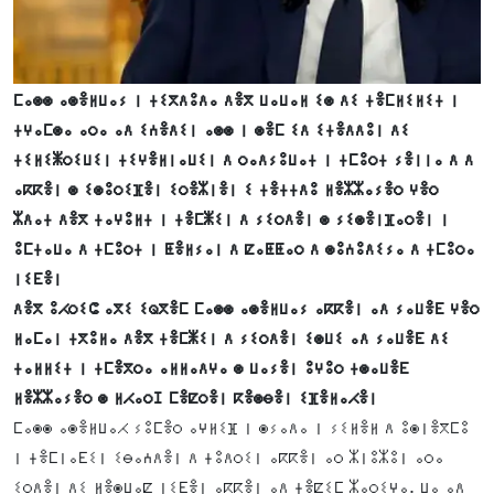
ⵎⴰⵙⵙ ⴰⵙⴻⵍⵡⴰⵢ ⵏ ⵜⵉⴳⴷⵓⴷⴰ ⴷⴻⴳ ⵡⴰⵡⴰⵍ ⵉⵙ ⴷⵉ ⵜⴻⵎⵍⵉⵍⵉⵜ ⵏ
ⵜⵖⴰⵎⵙⴰ ⴰⵔⴰ ⴰⴷ ⵉⵄⴻⴷⵉⵏ ⴰⵙⵙ ⵏ ⵙⴻⵎ ⵉⴷ ⵉⵜⴻⴷⴷⵓⵏ ⴷⵉ
ⵜⵉⵍⵉⵥⵔⵉⵡⵉⵏ ⵜⵉⵖⴻⵍⵏⴰⵡⵉⵏ ⴷ ⵔⴰⴷⵢⵓⵡⴰⵜ ⵏ ⵜⵎⵓⵔⵜ ⵢⴻⵏⵏⴰ ⴷ ⴷ
ⴰⴽⴽⴻⵏ ⵙ ⵉⵙⵓⵔⵉⴼⴻⵏ ⵉⵔⴻⵣⵏⴻⵏ ⵉ ⵜⴻⵜⵜⴷⵓ ⵍⴻⵣⵣⴰⵢⴻⵔ ⵖⴻⵔ
ⵣⴷⴰⵜ ⴷⴻⴳ ⵜⴰⵖⵓⵍⵜ ⵏ ⵜⴻⵎⵥⵉⵏ ⴷ ⵢⵉⵔⴷⴻⵏ ⵙ ⵢⵉⵙⴻⵏⴼⴰⵔⴻⵏ ⵏ
ⵓⵎⵜⴰⵡⴰ ⴷ ⵜⵎⵓⵔⵜ ⵏ ⵟⴻⵍⵢⴰⵏ ⴷ ⵇⴰⵟⵟⴰⵔ ⴷ ⵙⵓⵄⵓⴷⵉⵢⴰ ⴷ ⵜⵎⵓⵔⴰ
ⵏⵉⴹⴻⵏ
ⴷⴻⴳ ⵓⵃⵔⵉⵛ ⴰⴳⵉ ⵉⵕⴳⴻⵎ ⵎⴰⵙⵙ ⴰⵙⴻⵍⵡⴰⵢ ⴰⴽⴽⴻⵏ ⴰⴷ ⵢⴰⵡⴻⴹ ⵖⴻⵔ
ⵍⴰⵎⴰⵏ ⵜⴳⵓⵍⴰ ⴷⴻⴳ ⵜⴻⵎⵥⵉⵏ ⴷ ⵢⵉⵔⴷⴻⵏ ⵉⵙⵡⵉ ⴰⴷ ⵢⴰⵡⴻⴹ ⴷⵉ
ⵜⴰⵍⵍⵉⵜ ⵏ ⵜⵎⴻⴳⵔⴰ ⴰⵍⵍⴰⴷⵖⴰ ⵙ ⵡⴰⵢⴻⵏ ⵓⵖⵓⵔ ⵜⵙⴰⵡⴻⴹ
ⵍⴻⵣⵣⴰⵢⴻⵔ ⵙ ⵍⵃⴰⵔⵊ ⵎⴻⵇⵔⴻⵏ ⴽⴻⵙⴱⴻⵏ ⵉⴼⴻⵍⴰⵃⴻⵏ
ⵎⴰⵙⵙ ⴰⵙⴻⵍⵡⴰⵃ ⵢⵓⵎⴻⵔ ⴰⵖⵍⵉⴼ ⵏ ⵙⵢⴰⴷⴰ ⵏ ⵢⵉⵍⴻⵍ ⴷ ⵓⵙⵏⴻⴳⵎⵓ
ⵏ ⵜⴻⵎⵏⴰⴹⵉⵏ ⵉⴱⴰⵄⴷⴻⵏ ⴷ ⵜⵓⴷⵔⵉⵏ ⴰⴽⴽⴻⵏ ⴰⵔ ⵣⵏⵓⵣⵓⵏ ⴰⵔⴰ
ⵉⵔⴷⴻⵏ ⴷⵉ ⵍⴻⵙⵡⴰⵇ ⵏⵉⴹⴻⵏ ⴰⴽⴽⴻⵏ ⴰⴷ ⵜⴻⵇⵉⵎ ⵣⴰⵔⵉⵖⴰ. ⵡⴰ ⴰⴷ