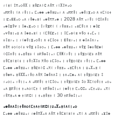
ⵢⵉⵍⵉ ⵓⴳⴰⵔⴻⵣ ⵏ ⵍⴻⵇⴷⵉⵛ ⴷⴻⴳ ⵢⵉⵣⵓⵖⴰⵔ
ⴰⴽⴽⴻⵏ ⵉⴷ ⵢⴻⵏⵏⴰ ⵎⴰⵙⵙ ⴰⵙⴻⵍⵡⴰⵢ ⴷ ⴰⴽⴽⴻⵏ ⴰⵙⴻⵏⴼⴰⵔ ⴷ ⵜⵎⵉⵔⵜ
ⵏ ⵇⴰⵟⵟⴰⵔ ⴰⴷ ⵢⴻⵙⴰⵍⵉ ⴰⵙⴻⴳⴳⴰⵙ ⵏ 2028 ⴷⴻⴳ ⴰⵢⴻⵏ ⵉⵛⵓⴷⴻⵏ
ⴰⵙⵓⴼⴻⵖ ⵏ ⵓⵙⴰⴼⴰⵔ ⵏ ⵓⵢⴻⴼⴽⵉ ⵉ ⵢⴻⵍⵍⴰⵏ ⴰⵍⵎⴻⵏⴷ ⵏ ⵙⵓⵇ
ⴰⵖⴻⵍⵏⴰⵡ ⴷ ⵓⵙⵍⴰⵍⵉ ⵏ ⵉⵎⴻⴹⵇⴰⵏ ⵏ ⵓⵎⴰⵀⵉⵍ ⵖⴻⵔ ⵜⴰⵎⴰ ⵏ
ⵜⵓⵍⵢⴰ ⵏ ⵢⵉⵙⴻⵏⴼⴰⵔⴻⵏ ⴷ ⵜⵎⵓⵔⵜ ⵏ ⵟⴻⵍⵢⴰⵏ ⴷ ⵙⵓⵄⵓⴷⵢⴰ
ⴷⴻⴳ ⵜⵔⵉⵔⵉⵜ ⵖⴻⴼ ⵜⵓⵜⵔⴰ ⵏ ⵎⴰⵙⵙ ⴰⵙⴻⵍⵡⴰⵢ ⵖⴻⴼ ⵓⵙⵜⴻⵇⵙⵉ
ⵉⵛⵓⴷⴻⵏ ⵜⴰⵍⴻⵍⵜ ⵉ ⵜⴽⴻⴱⵓⵏⴰⵢ ⵎⴻⵥⵉⵢⴻⵏ ⵏ ⵜⴻⴼⵔⵉⵇⵜ ⴷⴻⴳ
ⵜⴻⵎⵍⵉⵍⵉⵜ ⵏ ⵜⴻⵏⵣⵓⵜ ⴳⴻⵔ ⵜⵎⵓⵔⴰ ⵏ ⵜⴻⴼⵔⵉⵇⵜ ⵢⴻⵏⵏⴰ ⵎⴰⵙⵙ
ⵎⴰⵙⵙ ⴰⵙⴻⵍⵡⴰⵢ ⵍⴻⵇⴷⵉⵛ ⴰⴳⵉ ⵢⴻⵍⵍⴰ ⴰⵍⵎⴻⵏⴷ ⵏ ⵡⴰⵣⴰⵍ ⵉ
ⵜⴻⵙⵖⴰ ⵍⴻⵣⵣⴰⵢⴻⵔ ⴷⴻⴳ ⵓⵙⴻⴷⴷⵓ ⵏ ⵜⴷⴰⵎⵙⴰ ⴷⵉ ⵜⴻⴼⵔⵉⵇⵜ ⵓ
ⵢⴰⵔⵏⴰ ⵢⴻⵏⵏⴰ ⴷ ⴰⴽⴽⴻⵏ ⵜⵉⵎⵓⵔⴰ ⵏ ⵜⴻⴼⵔⵉⵇⵜ ⵓⵔ ⵣⵎⵉⵔⴻⵏⵜ ⴰⵔⴰ
ⴰⴷ ⴼⴽⴻⵏⵜ ⵜⴰⴷⵔⵉⵎⵜ ⵉ ⵜⴽⴻⴱⵓⵏⴰⵢ ⵏⵙⴻⵏⵜ ⵎⴰⵛⵛⴰ ⴰⵎⵜⴰⵡⴰ ⴰⴳⵉ
ⵢⴻⴳⵍⴰⴷ ⵙ ⵜⵉⴽⵛⵉ ⵏ ⵜⴰⵍⴻⵍⵜ ⵉ 30 ⵜⴽⴻⴱⵓⵏⴰⵢ
ⴰⵙⴻⴷⴷⵓⵏⵜⴻⴷⵔⵉⵎⵜⴷⵜⵉⴽⵛⵉⵏⵡⴰⵣⴰⵍⵉⴷⵉⵏⴰⵔ
ⵎⴰⵙⵙ ⴰⵙⴻⵍⵡⴰⵢ ⵢⵙⴻⴳⵣⴰⴷ ⴷⴻⴳ ⵜⴻⵎⵍⵉⵍⵉⵜ ⴰⴳⵉ ⴷ ⴰⴽⴽⴻⵏ ⴰⴼⵓⵙ