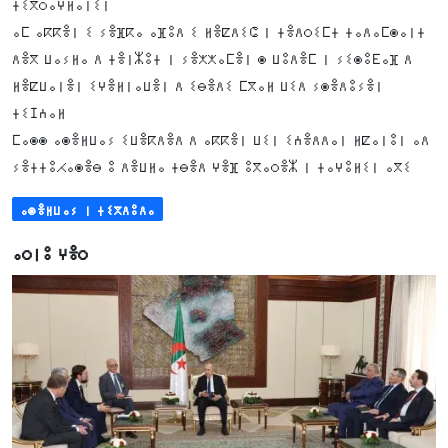
ⵜⵉⴳⵔⴰⵖⵍⴰⵏⵉⵏ
ⴰⵎ ⴰⴽⴽⴻⵏ ⵉ ⵢⴻⴼⴽⴰ ⴰⴼⵓⴷ ⵉ ⵍⴻⵇⴷⵉⵛ ⵏ ⵜⴻⴷⵔⵉⵎⵜ ⵜⴰⴷⴰⵎⵙⴰⵏⵜ
ⴷⴻⴳ ⵡⴰⵢⵍⴰ ⴷ ⵜⴻⵏⵣⵓⵜ ⵏ ⵢⴻⵅⵅⴰⵎⴻⵏ ⵙ ⵡⵓⴷⴻⵎ ⵏ ⵢⵉⵙⵓⴹⴰⴼ ⴷ
ⵍⴻⵇⵡⴰⵏⴻⵏ ⵉⵖⴻⵍⵏⴰⵡⴻⵏ ⴷ ⵉⴱⴻⴷⵉ ⵎⴳⴰⵍ ⵡⵉⴷ ⵢⵙⴻⴷⵓⵢⴻⵏ
ⵜⵉⵊⵄⴰⵍ
ⵎⴰⵙⵙ ⴰⵙⴻⵍⵡⴰⵢ ⵉⵡⴻⴽⴷⴻⴷ ⴷ ⴰⴽⴽⴻⵏ ⵡⵉⵏ ⵉⵄⴻⴷⴷⴰⵏ ⵍⵇⴰⵏⵓⵏ ⴰⴷ
ⵢⴻⵜⵜⵓⵃⴰⵙⴻⴱ ⵓ ⴷⴻⵡⵍⴰ ⵜⴱⴻⴷ ⵖⴻⴼ ⵓⴳⴰⵔⴻⵣ ⵏ ⵜⴰⵖⵓⵍⵉⵏ ⴰⴳⵉ
ⴰⵙⴻⵍⵡⴰⵢ ⵏ ⵜⵉⴳⴷⵓⴷⴰ
ⴰⵔⵏⵓ ⵖⴻⵔ