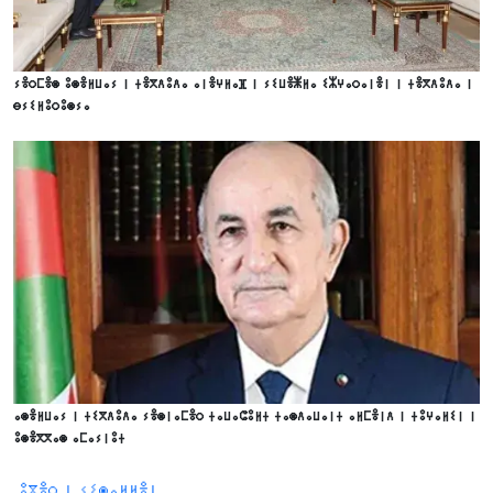
ⵢⴻⵔⵎⴻⵙ ⵓⵙⴻⵍⵡⴰⵢ ⵏ ⵜⴻⴳⴷⵓⴷⴰ ⴰⵏⴻⵖⵍⴰⴼ ⵏ ⵢⵉⵡⴻⵥⵍⴰ ⵉⵣⵖⴰⵔⴰⵏⴻⵏ ⵏ ⵜⴻⴳⴷⵓⴷⴰ ⵏ
ⴱⵢⵉⵍⵓⵔⵓⵙⵢⴰ
ⴰⵙⴻⵍⵡⴰⵢ ⵏ ⵜⵉⴳⴷⵓⴷⴰ ⵢⴻⵙⵏⴰⵎⴻⵔ ⵜⴰⵡⴰⵛⵓⵍⵜ ⵜⴰⵙⴷⴰⵡⴰⵏⵜ ⴰⵍⵎⴻⵏⴷ ⵏ ⵜⵓⵖⴰⵍⵉⵏ ⵏ
ⵓⵙⴻⴳⴳⴰⵙ ⴰⵎⴰⵢⵏⵓⵜ
ⵓⴳⴻⵔ ⵏ ⵢⵉⵙⴰⵍⵍⴻⵏ