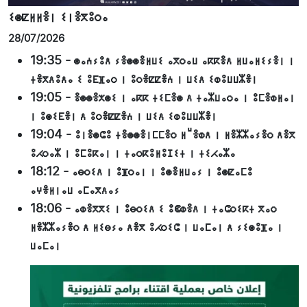
ⵉⵙⵇⵍⵍⴻⵏ ⵉⵏⴻⴳⵓⵔⴰ
28/07/2026
19:35
-
ⵙⴰⵄⵢⵓⴷ ⵢⴻⵙⵙⴻⵍⵡⵉ ⴰⴳⵔⴰⵡ ⴰⴽⴽⴻⴷ ⵍⵡⴰⵍⵉⵢⴻⵏ ⵏ
ⵜⴻⴳⴷⵓⴷⴰ ⵉ ⵓⴹⴼⴰⵔ ⵏ ⵓⵔⴻⵇⵇⴻⵄ ⵏ ⵡⵉⴷ ⵉⵀⵓⵡⵡⵣⴻⵏ
19:05
-
ⴻⵙⵙⴻⵅⵙⵉ ⵏ ⴰⴽⴽ ⵜⵉⵎⴻⵙ ⴷ ⵜⴰⵣⵡⴰⵔⴰ ⵏ ⵓⵎⴻⵀⵍⴰⵏ
ⵏ ⵓⵙⵉⴹⴻⵏ ⴷ ⵓⵔⴻⵇⵇⴻⵄ ⵏ ⵡⵉⴷ ⵉⵀⵓⵡⵡⵣⴻⵏ
19:04
-
ⵓⵏⴻⵙⵛⵓ ⵜⴻⵙⵙⴻⵏⵎⵎⴻⵔ ⵍⵯⴻⵀⴷ ⵏ ⵍⴻⵣⵣⴰⵢⴻⵔ ⴷⴻⴳ
ⵓⵃⵔⴰⵣ ⵏ ⵓⵎⵓⴽⴰⵏ ⵏ ⵜⴰⵔⴽⵓⵍⵓⵊⵉⵜ ⵏ ⵜⵉⵃⴰⵣⴰ
18:12
-
ⴰⴱⵔⵉⴷ ⵏ ⵓⴼⵔⴰⵏ ⵏ ⵓⵙⴻⵍⵡⴰⵢ ⵏ ⵓⵙⵇⴰⵎⵓ
ⴰⵖⴻⵍⵏⴰⵡ ⴰⵎⴰⴳⴷⴰⵢ
18:06
-
ⴰⵀⴻⴳⴳⵉ ⵏ ⵓⴱⵔⵉⴷ ⵉ ⵓⵞⵀⴻⴷ ⵏ ⵜⴰⵛⵔⵉⴽⵜ ⴳⴰⵔ
ⵍⴻⵣⵣⴰⵢⴻⵔ ⴷ ⵍⵉⴱⵢⴰ ⴷⴻⴳ ⵓⵃⵔⵉⵛ ⵏ ⵡⴰⵎⴰⵏ ⴷ ⵢⵉⵙⵓⴼⴰ ⵏ
ⵡⴰⵎⴰⵏ