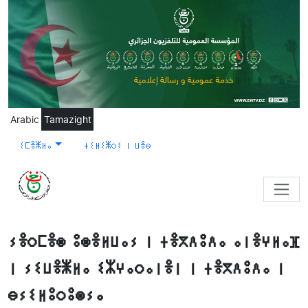
Skip to main content
Arabic
Tamazight
ⵉⵎⴻⵥⵍⴰ
ⵜⵉⵍⵉⵥⵔⵉ ⵏ ⵡⴻⴱ
ⵢⴻⵔⵎⴻⵙ ⵓⵙⴻⵍⵡⴰⵢ ⵏ ⵜⴻⴳⴷⵓⴷⴰ ⴰⵏⴻⵖⵍⴰⴼ
ⵏ ⵢⵉⵡⴻⵥⵍⴰ ⵉⵣⵖⴰⵔⴰⵏⴻⵏ ⵏ ⵜⴻⴳⴷⵓⴷⴰ ⵏ
ⴱⵢⵉⵍⵓⵔⵓⵙⵢⴰ