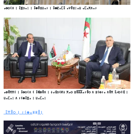
ⴰⴱⵔⵉⴷ ⵏ ⵓⴼⵔⴰⵏ ⵏ ⵓⵙⴻⵍⵡⴰⵢ ⵏ ⵓⵙⵇⴰⵎⵓ ⴰⵖⴻⵍⵏⴰⵡ ⴰⵎⴰⴳⴷⴰⵢ
ⴰⵀⴻⴳⴳⵉ ⵏ ⵓⴱⵔⵉⴷ ⵉ ⵓⵞⵀⴻⴷ ⵏ ⵜⴰⵛⵔⵉⴽⵜ ⴳⴰⵔ ⵍⴻⵣⵣⴰⵢⴻⵔ ⴷ ⵍⵉⴱⵢⴰ ⴷⴻⴳ ⵓⵃⵔⵉⵛ ⵏ
ⵡⴰⵎⴰⵏ ⴷ ⵢⵉⵙⵓⴼⴰ ⵏ ⵡⴰⵎⴰⵏ
ⵓⴳⴻⵔ ⵏ ⵢⵉⵙⴰⵍⵍⴻⵏ