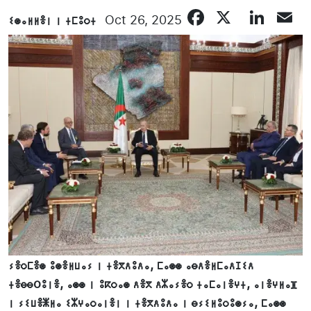
Facebook
X
Lin
E
ⵉⵙⴰⵍⵍⴻⵏ ⵏ ⵜⵎⵓⵔⵜ
Oct 26, 2025
ⵢⴻⵔⵎⴻⵙ ⵓⵙⴻⵍⵡⴰⵢ ⵏ ⵜⴻⴳⴷⵓⴷⴰ, ⵎⴰⵙⵙ ⴰⴱⴷⴻⵍⵎⴰⴷⵊⵉⴷ
ⵜⴻⴱⴱoⵓⵏⴻ, ⴰⵙⵙ ⵏ ⵓⴽⵔⴰⵙ ⴷⴻⴳ ⴷⵣⴰⵢⴻⵔ ⵜⴰⵎⴰⵏⴻⵖⵜ, ⴰⵏⴻⵖⵍⴰⴼ
ⵏ ⵢⵉⵡⴻⵥⵍⴰ ⵉⵣⵖⴰⵔⴰⵏⴻⵏ ⵏ ⵜⴻⴳⴷⵓⴷⴰ ⵏ ⴱⵢⵉⵍⵓⵔⵓⵙⵢⴰ, ⵎⴰⵙⵙ