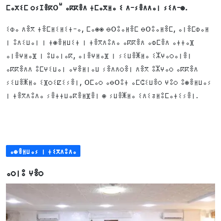
ⵎⴰⵅⵉⵎ ⵔⵢⵊⴻⴽoⵯ ⴰⴽⴽⴻⴷ ⵜⵎⴰⴳⵍⴰ ⵉ ⴷ-ⵢⴻⴷⴷⴰⵏ ⵢⵉⴷ-ⵙ.
ⵉⵀⴰ ⴷⴻⴳ ⵜⴻⵎⵍⵉⵍⵉⵜ-ⴰ, ⵎⴰⵙⵙ ⴱoⵓⴰⵍⴻⵎ ⴱoⵓⴰⵍⴻⵎ, ⴰⵏⴻⵎⵀⴰⵍ
ⵏ ⵓⴷⵉⵡⴰⵏ ⵏ ⵜⵙⴻⵍⵡⵉⵜ ⵏ ⵜⴻⴳⴷⵓⴷⴰ ⴰⴽⴽⴻⴷ ⴰⵀⵎⴻⴷ ⴰⵜⵜⴰⴼ
ⴰⵏⴻⵖⵍⴰⴼ ⵏ ⵓⵡⴰⵏⴰⴽ, ⴰⵏⴻⵖⵍⴰⴼ ⵏ ⵢⵉⵡⴻⵥⵍⴰ ⵉⵣⵖⴰⵔⴰⵏⴻⵏ
ⴰⴽⴽⴻⴷⴷ ⵓⵎⵖⵉⵡⴰⵏ ⴰⵖⴻⵍⵏⴰⵡ ⵢⴻⴷⴷⵔⴻⵏ ⴷⴻⴳ ⵓⵣⵖⴰⵔ ⴰⴽⴽⴻⴷ
ⵢⵉⵡⴻⵥⵍⴰ ⵉⴼⵔⵉⵇⵉⵢⴻⵏ, oⵎⴰⵔ ⴰⴱoⵓⵜ ⴰⵎⵛⵉⵡⴻⵔ ⵖⵓⵔ ⵓⵙⴻⵍⵡⴰⵢ
ⵏ ⵜⴻⴳⴷⵓⴷⴰ ⵢⴻⵜⵜⵡⴰⴽⴻⵍⴼⴻⵏ ⵙ ⵢⵡⴻⵥⵍⴰ ⵉⴷⵉⵒⵍⵓⵎⴰⵜⵉⵢⴻⵏ.
ⴰⵙⴻⵍⵡⴰⵢ ⵏ ⵜⵉⴳⴷⵓⴷⴰ
ⴰⵔⵏⵓ ⵖⴻⵔ