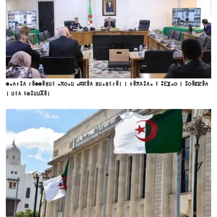
ⵙⴰⵄⵢⵓⴷ ⵢⴻⵙⵙⴻⵍⵡⵉ ⴰⴳⵔⴰⵡ ⴰⴽⴽⴻⴷ ⵍⵡⴰⵍⵉⵢⴻⵏ ⵏ ⵜⴻⴳⴷⵓⴷⴰ ⵉ ⵓⴹⴼⴰⵔ ⵏ ⵓⵔⴻⵇⵇⴻⵄ
ⵏ ⵡⵉⴷ ⵉⵀⵓⵡⵡⵣⴻⵏ