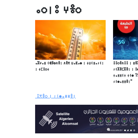
ⴰⵔⵏⵓ ⵖⴻⵔ
ⴰⵣⵖⴰⵍ ⵉⵞⴻⵀⴷⴻⵏ ⴷⴻⴳ ⵡⴰⵟⴰⵙ ⵏ ⵜⵡⵉⵍⴰⵢⵉⵏ
ⵓⵓⵔⴻⴷⵓⵓ ⵏ ⵍⴻ
ⵏ ⵜⵎⵓⵔⵜ
ⵢⵉⵣⴻⵎⵣⴻⵏ ⵏ ⵓ
ⵜⴰⵍⵍⵉⵜ ⵜⵉⵙ 1
ⵢⵉⵙⴰⵍⵍⴻⵏ"
ⵓⴳⴻⵔ ⵏ ⵢⵉⵙⴰⵍⵍⴻⵏ