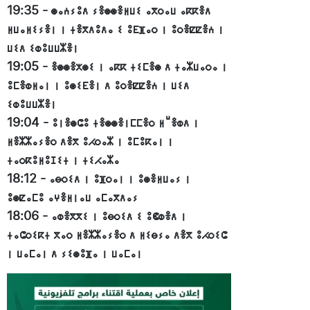
19:35
-
ⵙⴰⵄⵢⵓⴷ ⵢⴻⵙⵙⴻⵍⵡⵉ ⴰⴳⵔⴰⵡ ⴰⴽⴽⴻⴷ
ⵍⵡⴰⵍⵉⵢⴻⵏ ⵏ ⵜⴻⴳⴷⵓⴷⴰ ⵉ ⵓⴹⴼⴰⵔ ⵏ ⵓⵔⴻⵇⵇⴻⵄ ⵏ
ⵡⵉⴷ ⵉⵀⵓⵡⵡⵣⴻⵏ
19:05
-
ⴻⵙⵙⴻⵅⵙⵉ ⵏ ⴰⴽⴽ ⵜⵉⵎⴻⵙ ⴷ ⵜⴰⵣⵡⴰⵔⴰ ⵏ
ⵓⵎⴻⵀⵍⴰⵏ ⵏ ⵓⵙⵉⴹⴻⵏ ⴷ ⵓⵔⴻⵇⵇⴻⵄ ⵏ ⵡⵉⴷ
ⵉⵀⵓⵡⵡⵣⴻⵏ
19:04
-
ⵓⵏⴻⵙⵛⵓ ⵜⴻⵙⵙⴻⵏⵎⵎⴻⵔ ⵍⵯⴻⵀⴷ ⵏ
ⵍⴻⵣⵣⴰⵢⴻⵔ ⴷⴻⴳ ⵓⵃⵔⴰⵣ ⵏ ⵓⵎⵓⴽⴰⵏ ⵏ
ⵜⴰⵔⴽⵓⵍⵓⵊⵉⵜ ⵏ ⵜⵉⵃⴰⵣⴰ
18:12
-
ⴰⴱⵔⵉⴷ ⵏ ⵓⴼⵔⴰⵏ ⵏ ⵓⵙⴻⵍⵡⴰⵢ ⵏ
ⵓⵙⵇⴰⵎⵓ ⴰⵖⴻⵍⵏⴰⵡ ⴰⵎⴰⴳⴷⴰⵢ
18:06
-
ⴰⵀⴻⴳⴳⵉ ⵏ ⵓⴱⵔⵉⴷ ⵉ ⵓⵞⵀⴻⴷ ⵏ
ⵜⴰⵛⵔⵉⴽⵜ ⴳⴰⵔ ⵍⴻⵣⵣⴰⵢⴻⵔ ⴷ ⵍⵉⴱⵢⴰ ⴷⴻⴳ ⵓⵃⵔⵉⵛ
ⵏ ⵡⴰⵎⴰⵏ ⴷ ⵢⵉⵙⵓⴼⴰ ⵏ ⵡⴰⵎⴰⵏ