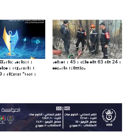
ⵣⵣⴰⵢⴻⵔ: ⴰⵙⵏⴻⵔⵏⵉ ⵏ
ⴰⵙⴻⵏⵙⵉ ⵏ 45 ⵏ ⵜⵎⴻⵙ ⵙⴻⴳ 63 ⴷⴻⴳ 24 ⵏ
ⵙⴻⵔⵙ ⵏ ⵢⵉⴼⴰⵢⵍⵢⴻⵏ ⵉ
ⵙⵙⵡⴰⵢⴻⵄ ⵉⵏⴻⴳⴳⵓⵔⴰ
9 ⵏ ⵜⴻⵎⵍⵉⵍⵉ "ⵉⵜⵔⵉ ⵏ