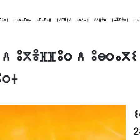
ⵎⵓⵔⵜ
ⵜⴰⴷⴰⵎⵙⴰ
ⴰⵎⴰⴹⴰⵍ
ⵜⵉⵎⴻⵜⵉ
ⴰⴷⴷⴰⵍ
ⵉⴷⵍⴻⵙ
ⵜⴰⵣⵎⴻⵔⵜ
ⵜⴰ
 ⴷ ⵓⴳⴻⴼⴼⵓⵔ ⴷ ⵓⴱⵔⴰⴳⵉ
ⵓⵔⵜ
ok
nkedIn
Email
ⵉ
2