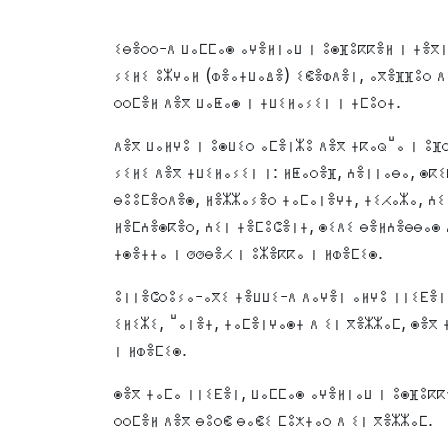
ⵉⴱⴻⵔⵔ-ⴷ ⵡⴰⵎⵎⴰⵙ ⴰⵖⴻⵍⵏⴰⵡ ⵏ ⵓⵙⴼⵓⴽⴽⴻⵍ ⵏ ⵜⴻⴳⵏ
ⵢⵉⵍⵉ ⵓⵣⵖⴰⵍ (ⵀⴻⴰⵜⵡⴰⵠⴻ) ⵉⵞⴻⵀⴷⴻⵏ, ⴰⴳⴻⴼⴼⵓⵔ ⴷ
ⵔⵔⵎⴻⵍ ⴷⴻⴳ ⵡⴰⵟⴰⵙ ⵏ ⵜⵡⵉⵍⴰⵢⵉⵏ ⵏ ⵜⵎⵓⵔⵜ.
ⴷⴻⴳ ⵡⴰⵍⵖⵓ ⵏ ⵓⵙⵡⵉⵔ ⴰⵎⴻⵏⵣⵓ ⴷⴻⴳ ⵜⴽⴰⵕⵯⴰ ⵏ ⵓⴼ
ⵢⵉⵍⵉ ⴷⴻⴳ ⵜⵡⵉⵍⴰⵢⵉⵏ ⵏ: ⵍⵟⴰⵔⴻⴼ, ⵄⴻⵏⵏⴰⴱⴰ, ⵙⴽⵉ
ⴱⵓⵓⵎⴻⵔⴷⴻⵙ, ⵍⴻⵣⵣⴰⵢⴻⵔ ⵜⴰⵎⴰⵏⴻⵖⵜ, ⵜⵉⵃⴰⵣⴰ, ⵄⵉ
ⵍⴻⵎⵄⴻⵙⴽⴻⵔ, ⵄⵉⵏ ⵜⴻⵎⵓⵛⴻⵏⵜ, ⵙⵉⴷⵉ ⴱⴻⵍⵄⴻⴱⴱⴰⵙ 
ⵜⵙⴻⵜⵜⴰ ⵏ ⵚⵚⴱⴻⵃ ⵏ ⵓⵣⴻⴽⴽⴰ ⵏ ⵍⵀⴻⵎⵉⵙ.
ⵓⵏⵏⴻⵛⵔⵓⵢⴰ-ⴰⴳⵉ ⵜⴻⵡⵡⵉ-ⴷ ⴷⴰⵖⴻⵏ ⴰⵍⵖⵓ ⵏⵏⵉⴹⴻⵏ 
ⵉⵍⵉⵣⵉ, ⵯⴰⵏⴻⵜ, ⵜⴰⵎⴻⵏⵖⴰⵙⵜ ⴷ ⵉⵏ ⴳⴻⵣⵣⴰⵎ, ⵙⴻⴳ 
ⵏ ⵍⵀⴻⵎⵉⵙ.
ⵙⴻⴳ ⵜⴰⵎⴰ ⵏⵏⵉⴹⴻⵏ, ⵡⴰⵎⵎⴰⵙ ⴰⵖⴻⵍⵏⴰⵡ ⵏ ⵓⵙⴼⵓⴽⴽ
ⵔⵔⵎⴻⵍ ⴷⴻⴳ ⴱⵓⵔⵞ ⴱⴰⵞⵉ ⵎⵓⵅⵜⴰⵔ ⴷ ⵉⵏ ⴳⴻⵣⵣⴰⵎ.