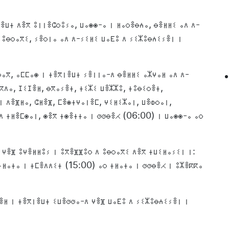
ⴻⵡⵜ ⴷⴻⴳ ⵓⵏⵏⴻⵛⵔⵓⵢⴰ, ⵡⴰⵙⵙ-ⴰ ⵏ ⵍⴰⵔⴻⴱⵄⴰ, ⴱⴻⵍⵍⵉ ⴰⴷ ⴷ-
 ⵓⴱⵔⴰⴳⵉ, ⵢⴻⵔⵏⴰ ⴰⴷ ⴷ-ⵢⵉⵍⵉ ⵡⴰⴹⵓ ⴷ ⵢⵉⵣⵓⴱⵄⵉⵢⴻⵏ ⵏ
ⵔⴰⴳ, ⴰⵎⵎⴰⵙ ⵏ ⵜⴻⴳⵏⴻⵡⵜ ⵢⴻⵏⵏⴰ-ⴷ ⴱⴻⵍⵍⵉ ⴰⵣⵖⴰⵍ ⴰⴷ ⴷ-
ⴽⴷⴰ, ⵊⵉⵊⴻⵍ, ⴱⴳⴰⵢⴻⵜ, ⵜⵉⵣⵉ ⵡⴻⵣⵣⵓ, ⵜⵓⴱⵉⵔⴻⵜ,
ⵏ ⴷⴻⴼⵍⴰ, ⵛⵍⴻⴼ, ⵎⴻⵙⵜⵖⴰⵏⴻⵎ, ⵖⵉⵍⵉⵣⴰⵏ, ⵡⴻⵀⵔⴰⵏ,
ⴷ ⵜⵍⴻⵎⵙⴰⵏ, ⵙⴻⴳ ⵜⵙⴻⵜⵜⴰ ⵏ ⵚⵚⴱⴻⵃ (06:00) ⵏ ⵡⴰⵙⵙ-ⴰ ⴰⵔ
ⵖⴻⴼ ⵓⵖⴻⵍⵍⵓⵢ ⵏ ⵓⴳⴻⴼⴼⵓⵔ ⴷ ⵓⴱⵔⴰⴳⵉ ⴷⴻⴳ ⵜⵡⵉⵍⴰⵢⵉⵏ ⵏ:
ⵜⵍⴰⵜⴰ ⵏ ⵜⵎⴻⴷⴷⵉⵜ (15:00) ⴰⵔ ⵜⵍⴰⵜⴰ ⵏ ⵚⵚⴱⴻⵃ ⵏ ⵓⵣⴻⴽⴽⴰ
ⴻⵍ ⵏ ⵜⴻⴳⵏⴻⵡⵜ ⵉⵡⴻⵚⵚⴰ-ⴷ ⵖⴻⴼ ⵡⴰⴹⵓ ⴷ ⵢⵉⵣⵓⴱⵄⵉⵢⴻⵏ ⵏ