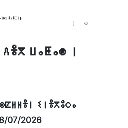
ⵜⵉⴽⵏⵓⵍⵓⵊⵉⵜ
Toggle theme
 ⴷⴻⴳ ⵡⴰⵟⴰⵙ ⵏ
ⵙⵇⵍⵍⴻⵏ ⵉⵏⴻⴳⵓⵔⴰ
8/07/2026