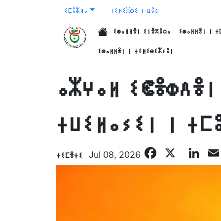
ⵉⵎⴻⵥⵍⴰ
ⵜⵉⵍⵉⵥⵔⵉ ⵏ ⵡⴻⴱ
ⵉⵙⴰⵍⵍⴻⵏ ⵉⵏⴻⴳⵓⵔⴰ
ⵉⵙⴰⵍⵍⴻⵏ ⵏ ⵜ
الرئيسية
ⵉⵙⴰⵍⵍⴻⵏ ⵏ ⵜⵉⵍⵉⴱⵉⵣⵢⵓⵏ
ⴰⵣⵖⴰⵍ ⵉⵞⴻⵀⴷⴻⵏ
ⵜⵡⵉⵍⴰⵢⵉⵏ ⵏ ⵜⵎ
Facebo
X
Li
ⵜⵉⵎⴻⵜⵉ
Jul 08, 2026