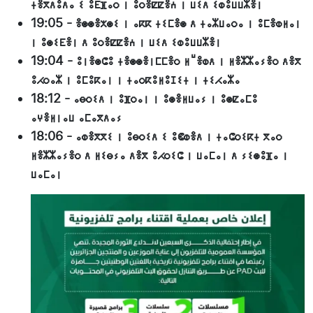
ⵜⴻⴳⴷⵓⴷⴰ ⵉ ⵓⴹⴼⴰⵔ ⵏ ⵓⵔⴻⵇⵇⴻⵄ ⵏ ⵡⵉⴷ ⵉⵀⵓⵡⵡⵣⴻⵏ
19:05
-
ⴻⵙⵙⴻⵅⵙⵉ ⵏ ⴰⴽⴽ ⵜⵉⵎⴻⵙ ⴷ ⵜⴰⵣⵡⴰⵔⴰ ⵏ ⵓⵎⴻⵀⵍⴰⵏ
ⵏ ⵓⵙⵉⴹⴻⵏ ⴷ ⵓⵔⴻⵇⵇⴻⵄ ⵏ ⵡⵉⴷ ⵉⵀⵓⵡⵡⵣⴻⵏ
19:04
-
ⵓⵏⴻⵙⵛⵓ ⵜⴻⵙⵙⴻⵏⵎⵎⴻⵔ ⵍⵯⴻⵀⴷ ⵏ ⵍⴻⵣⵣⴰⵢⴻⵔ ⴷⴻⴳ
ⵓⵃⵔⴰⵣ ⵏ ⵓⵎⵓⴽⴰⵏ ⵏ ⵜⴰⵔⴽⵓⵍⵓⵊⵉⵜ ⵏ ⵜⵉⵃⴰⵣⴰ
18:12
-
ⴰⴱⵔⵉⴷ ⵏ ⵓⴼⵔⴰⵏ ⵏ ⵓⵙⴻⵍⵡⴰⵢ ⵏ ⵓⵙⵇⴰⵎⵓ
ⴰⵖⴻⵍⵏⴰⵡ ⴰⵎⴰⴳⴷⴰⵢ
18:06
-
ⴰⵀⴻⴳⴳⵉ ⵏ ⵓⴱⵔⵉⴷ ⵉ ⵓⵞⵀⴻⴷ ⵏ ⵜⴰⵛⵔⵉⴽⵜ ⴳⴰⵔ
ⵍⴻⵣⵣⴰⵢⴻⵔ ⴷ ⵍⵉⴱⵢⴰ ⴷⴻⴳ ⵓⵃⵔⵉⵛ ⵏ ⵡⴰⵎⴰⵏ ⴷ ⵢⵉⵙⵓⴼⴰ ⵏ
ⵡⴰⵎⴰⵏ