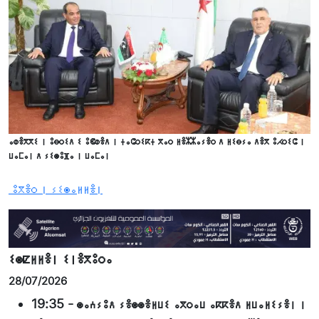
ⴰⵀⴻⴳⴳⵉ ⵏ ⵓⴱⵔⵉⴷ ⵉ ⵓⵞⵀⴻⴷ ⵏ ⵜⴰⵛⵔⵉⴽⵜ ⴳⴰⵔ ⵍⴻⵣⵣⴰⵢⴻⵔ ⴷ ⵍⵉⴱⵢⴰ ⴷⴻⴳ ⵓⵃⵔⵉⵛ ⵏ
ⵡⴰⵎⴰⵏ ⴷ ⵢⵉⵙⵓⴼⴰ ⵏ ⵡⴰⵎⴰⵏ
ⵓⴳⴻⵔ ⵏ ⵢⵉⵙⴰⵍⵍⴻⵏ
ⵉⵙⵇⵍⵍⴻⵏ ⵉⵏⴻⴳⵓⵔⴰ
28/07/2026
19:35
-
ⵙⴰⵄⵢⵓⴷ ⵢⴻⵙⵙⴻⵍⵡⵉ ⴰⴳⵔⴰⵡ ⴰⴽⴽⴻⴷ ⵍⵡⴰⵍⵉⵢⴻⵏ ⵏ