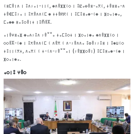
ⵉⵍⵎⴻⵏⴷ ⵏ ⵓⴷⵢⴰⵏ-ⵏⵏⵉ, ⵙⴷⴻⴼⴼⵉⵔ ⵏ ⵓⵇⴰⴱⴻⵍ-ⴰⴳⵉ, ⵜⴻⵍⵍⴰ-ⴷ
ⵜⴻⵞⵎⵓⵢⴰ ⵏ ⵓⵅⴻⴷⴷⵉⵎ ⵙ ⵜⵜⴻⴽⴽⵉ ⵏ ⵓⵎⵓⵍⴰⵙ-ⵉⵙ ⵏ ⴼⵔⴰⵏⵙⴰ,
ⵎⴰⵙⵙ ⵍⴰⵓⵔⴻⵏⵜ ⵏⵓñⴻⵣ.
ⴰⵏⴻⵖⵍⴰⴼ ⵙⴰⵄⵢⵓⴷ ⵢⴻⵯⵯⴰ ⵜⴰⵎⵓⵔⵜ ⵏ ⴼⵔⴰⵏⵙⴰ ⵙⴷⴻⴼⴼⵉⵔ ⵏ
ⵔⵔⴻⵣ-ⵉⵙ ⵏ ⵓⵅⴻⴷⴷⵉⵎ ⵉ ⴷⴻⴳ ⵉ ⴷ-ⵢⴻⴷⴷⴰ ⵓⵀⴻⵢⵢⵓⵍ ⵏ ⵓⵙⵡⵉⵔ
ⵜⵓⵏⵏⵉⴳⵜ, ⴷⴰⴳⵉ ⵉ ⵜ-ⵉⴷ-ⵢⴻⵯⵯⴰⵏ (ⵢⴻⴼⴼⵔⴻⵏ) ⵓⵎⵓⵍⴰⵙ-ⵉⵙ ⵏ
ⴼⵔⴰⵏⵙⴰ.
ⴰⵔⵏⵓ ⵖⴻⵔ