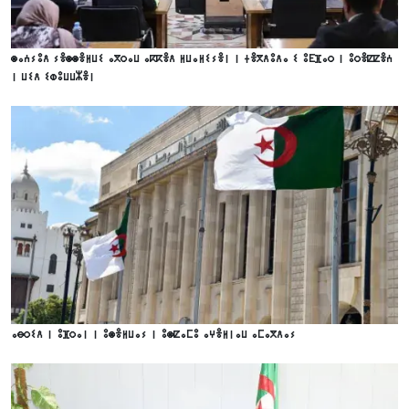
ⵙⴰⵄⵢⵓⴷ ⵢⴻⵙⵙⴻⵍⵡⵉ ⴰⴳⵔⴰⵡ ⴰⴽⴽⴻⴷ ⵍⵡⴰⵍⵉⵢⴻⵏ ⵏ ⵜⴻⴳⴷⵓⴷⴰ ⵉ ⵓⴹⴼⴰⵔ ⵏ ⵓⵔⴻⵇⵇⴻⵄ
ⵏ ⵡⵉⴷ ⵉⵀⵓⵡⵡⵣⴻⵏ
ⴰⴱⵔⵉⴷ ⵏ ⵓⴼⵔⴰⵏ ⵏ ⵓⵙⴻⵍⵡⴰⵢ ⵏ ⵓⵙⵇⴰⵎⵓ ⴰⵖⴻⵍⵏⴰⵡ ⴰⵎⴰⴳⴷⴰⵢ