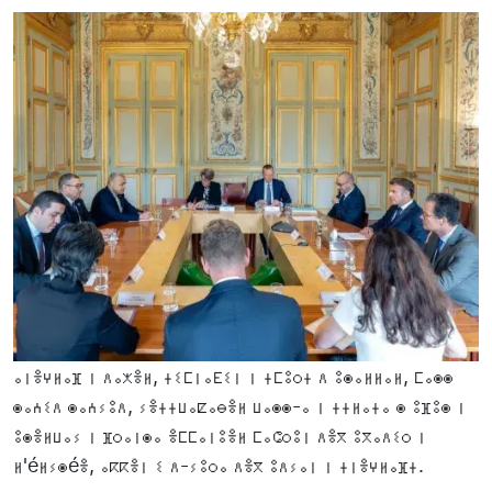
ⴰⵏⴻⵖⵍⴰⴼ ⵏ ⴷⴰⵅⴻⵍ, ⵜⵉⵎⵏⴰⴹⵉⵏ ⵏ ⵜⵎⵓⵔⵜ ⴷ ⵓⵙⴰⵍⵍⴰⵍ, ⵎⴰⵙⵙ
ⵙⴰⵄⵉⴷ ⵙⴰⵄⵢⵓⴷ, ⵢⴻⵜⵜⵡⴰⵇⴰⴱⴻⵍ ⵡⴰⵙⵙ-ⴰ ⵏ ⵜⵜⵍⴰⵜⴰ ⵙ ⵓⴼⵓⵙ ⵏ
ⵓⵙⴻⵍⵡⴰⵢ ⵏ ⴼⵔⴰⵏⵙⴰ ⴻⵎⵎⴰⵏⵓⴻⵍ ⵎⴰⵛⵔⵓⵏ ⴷⴻⴳ ⵓⴳⴰⴷⵉⵔ ⵏ
ⵍ'éⵍⵢⵙéⴻ, ⴰⴽⴽⴻⵏ ⵉ ⴷ-ⵢⵓⵔⴰ ⴷⴻⴳ ⵓⴷⵢⴰⵏ ⵏ ⵜⵏⴻⵖⵍⴰⴼⵜ.