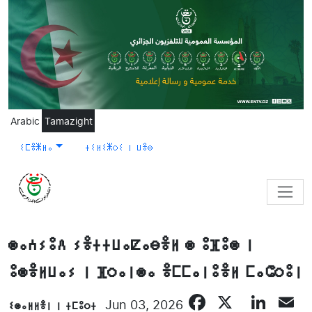
Skip to main content
Arabic
Tamazight
ⵉⵎⴻⵥⵍⴰ
ⵜⵉⵍⵉⵥⵔⵉ ⵏ ⵡⴻⴱ
ⵙⴰⵄⵢⵓⴷ ⵢⴻⵜⵜⵡⴰⵇⴰⴱⴻⵍ ⵙ ⵓⴼⵓⵙ ⵏ
ⵓⵙⴻⵍⵡⴰⵢ ⵏ ⴼⵔⴰⵏⵙⴰ ⴻⵎⵎⴰⵏⵓⴻⵍ ⵎⴰⵛⵔⵓⵏ
Facebook
X
Lin
E
ⵉⵙⴰⵍⵍⴻⵏ ⵏ ⵜⵎⵓⵔⵜ
Jun 03, 2026