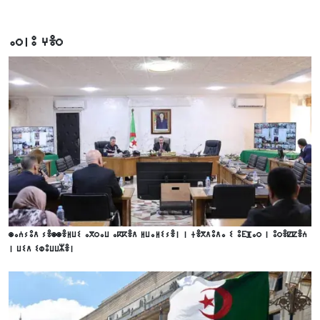
ⴰⵔⵏⵓ ⵖⴻⵔ
ⵙⴰⵄⵢⵓⴷ ⵢⴻⵙⵙⴻⵍⵡⵉ ⴰⴳⵔⴰⵡ ⴰⴽⴽⴻⴷ ⵍⵡⴰⵍⵉⵢⴻⵏ ⵏ ⵜⴻⴳⴷⵓⴷⴰ ⵉ ⵓⴹⴼⴰⵔ ⵏ ⵓⵔⴻⵇⵇⴻⵄ
ⵏ ⵡⵉⴷ ⵉⵀⵓⵡⵡⵣⴻⵏ