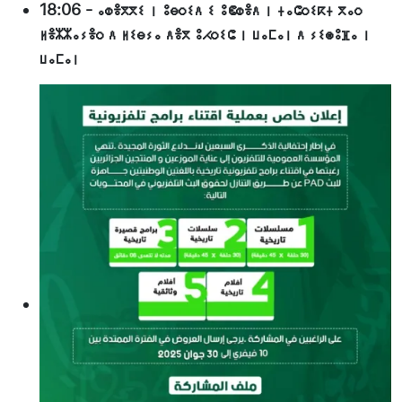
18:06
-
ⴰⵀⴻⴳⴳⵉ ⵏ ⵓⴱⵔⵉⴷ ⵉ ⵓⵞⵀⴻⴷ ⵏ ⵜⴰⵛⵔⵉⴽⵜ ⴳⴰⵔ
ⵍⴻⵣⵣⴰⵢⴻⵔ ⴷ ⵍⵉⴱⵢⴰ ⴷⴻⴳ ⵓⵃⵔⵉⵛ ⵏ ⵡⴰⵎⴰⵏ ⴷ ⵢⵉⵙⵓⴼⴰ ⵏ
ⵡⴰⵎⴰⵏ