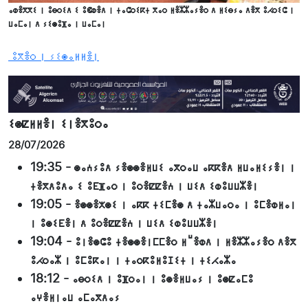
ⴰⵀⴻⴳⴳⵉ ⵏ ⵓⴱⵔⵉⴷ ⵉ ⵓⵞⵀⴻⴷ ⵏ ⵜⴰⵛⵔⵉⴽⵜ ⴳⴰⵔ ⵍⴻⵣⵣⴰⵢⴻⵔ ⴷ ⵍⵉⴱⵢⴰ ⴷⴻⴳ ⵓⵃⵔⵉⵛ ⵏ
ⵡⴰⵎⴰⵏ ⴷ ⵢⵉⵙⵓⴼⴰ ⵏ ⵡⴰⵎⴰⵏ
ⵓⴳⴻⵔ ⵏ ⵢⵉⵙⴰⵍⵍⴻⵏ
ⵉⵙⵇⵍⵍⴻⵏ ⵉⵏⴻⴳⵓⵔⴰ
28/07/2026
19:35
-
ⵙⴰⵄⵢⵓⴷ ⵢⴻⵙⵙⴻⵍⵡⵉ ⴰⴳⵔⴰⵡ ⴰⴽⴽⴻⴷ ⵍⵡⴰⵍⵉⵢⴻⵏ ⵏ
ⵜⴻⴳⴷⵓⴷⴰ ⵉ ⵓⴹⴼⴰⵔ ⵏ ⵓⵔⴻⵇⵇⴻⵄ ⵏ ⵡⵉⴷ ⵉⵀⵓⵡⵡⵣⴻⵏ
19:05
-
ⴻⵙⵙⴻⵅⵙⵉ ⵏ ⴰⴽⴽ ⵜⵉⵎⴻⵙ ⴷ ⵜⴰⵣⵡⴰⵔⴰ ⵏ ⵓⵎⴻⵀⵍⴰⵏ
ⵏ ⵓⵙⵉⴹⴻⵏ ⴷ ⵓⵔⴻⵇⵇⴻⵄ ⵏ ⵡⵉⴷ ⵉⵀⵓⵡⵡⵣⴻⵏ
19:04
-
ⵓⵏⴻⵙⵛⵓ ⵜⴻⵙⵙⴻⵏⵎⵎⴻⵔ ⵍⵯⴻⵀⴷ ⵏ ⵍⴻⵣⵣⴰⵢⴻⵔ ⴷⴻⴳ
ⵓⵃⵔⴰⵣ ⵏ ⵓⵎⵓⴽⴰⵏ ⵏ ⵜⴰⵔⴽⵓⵍⵓⵊⵉⵜ ⵏ ⵜⵉⵃⴰⵣⴰ
18:12
-
ⴰⴱⵔⵉⴷ ⵏ ⵓⴼⵔⴰⵏ ⵏ ⵓⵙⴻⵍⵡⴰⵢ ⵏ ⵓⵙⵇⴰⵎⵓ
ⴰⵖⴻⵍⵏⴰⵡ ⴰⵎⴰⴳⴷⴰⵢ