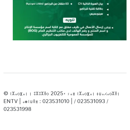
© ⵉⵣⴰⵔⴼⴰⵏ ⵏ ⵓⵣⵓⵣⴻⵔ 2025، ⵢⴰⵍ ⵉⵣⴰⵔⴼⴰⵏ ⵜⵡⴰⵃⴰⵔⵣⴻⵏ
ENTV | ⴰⵙⵉⵡⴻⵍ : 023531010 | / 023531093 /
023531998