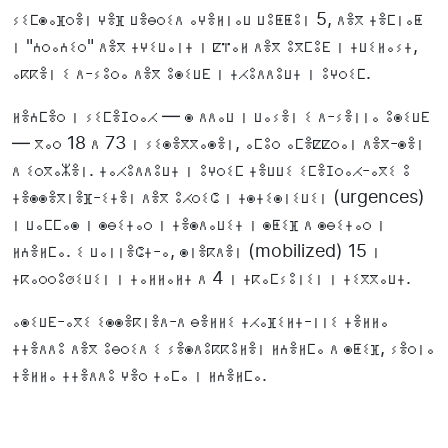
ⵢⵉⵎⵙⴰⴼⵔⴻⵏ ⵖⴻⴼ ⵡⴻⴱⵔⵉⴷ ⴰⵖⴻⵍⵏⴰⵡ ⵡⵓⵟⵟⵓⵏ 5, ⴷⴻⴳ ⵜⴻⵎⵏⴰⵟ
ⵏ "ⵄⵔⴰⵄⵉⵔ" ⴷⴻⴳ ⵜⵖⵉⵡⴰⵏⵜ ⵏ ⵇⴶⴰⵍ ⴷⴻⴳ ⵓⴳⵎⵓⴹ ⵏ ⵜⵡⵉⵍⴰⵢⵜ,
ⴰⴽⴽⴻⵏ ⵉ ⴷ-ⵢⵓⵔⴰ ⴷⴻⴳ ⵓⵙⵉⵡⴹ ⵏ ⵜⵃⵓⴷⴷⵓⵡⵜ ⵏ ⵓⵖⵔⵉⵎ.
ⵍⴻⵄⵎⴻⵔ ⵏ ⵢⵉⵎⴻⵊⵔⴰⵃ — ⵙ ⴷⴷⴰⵡ ⵏ ⵡⴰⵢⴻⵏ ⵉ ⴷ-ⵢⴻⵏⵏⴰ ⵓⵙⵉⵡⴹ
— ⴳⴰⵔ 18 ⴷ 73 ⵏ ⵢⵉⵙⴻⴳⴳⴰⵙⴻⵏ, ⴰⵎⵓⵔ ⴰⵎⴻⵇⵇⵔⴰⵏ ⴷⴻⴳ-ⵙⴻⵏ
ⴷ ⵉⵔⴳⴰⵣⴻⵏ. ⵜⴰⵃⵓⴷⴷⵓⵡⵜ ⵏ ⵓⵖⵔⵉⵎ ⵜⴻⵡⵡⵉ ⵉⵎⴻⵊⵔⴰⵃ-ⴰⴳⵉ ⵓ
ⵜⴻⵙⵙⴻⴳⵏⴻⴼ-ⵉⵜⴻⵏ ⴷⴻⴳ ⵓⵃⵔⵉⵛ ⵏ ⵜⵙⵜⵉⵙⵏⵉⵡⵉⵏ (urgences)
ⵏ ⵡⴰⵎⵎⴰⵙ ⵏ ⵙⴱⵉⵜⴰⵔ ⵏ ⵜⴻⵙⴷⴰⵡⵉⵜ ⵏ ⵙⵟⵉⴼ ⴷ ⵙⴱⵉⵜⴰⵔ ⵏ
ⵍⵄⴻⵍⵎⴰ. ⵉ ⵡⴰⵏⵏⴻⵛⵜ-ⴰ, ⵙⵏⴻⴽⴷⴻⵏ (mobilized) 15 ⵏ
ⵜⴽⴰⵔⵔⵓⵚⵉⵡⵉⵏ ⵏ ⵜⴰⵍⵍⴰⵍⵜ ⴷ 4 ⵏ ⵜⴽⴰⵎⵢⵓⵏⵉⵏ ⵏ ⵜⵉⴳⴳⴰⵡⵜ.
ⴰⵙⵉⵡⴹ-ⴰⴳⵉ ⵉⵙⵙⴻⴽⵏⴻⴷ-ⴷ ⴱⴻⵍⵍⵉ ⵜⵃⴰⴼⵉⵍⵜ-ⵏⵏⵉ ⵜⴻⵍⵍⴰ
ⵜⵜⴻⴷⴷⵓ ⴷⴻⴳ ⵓⴱⵔⵉⴷ ⵉ ⵢⴻⵙⴷⵓⴽⴽⵓⵍⴻⵏ ⵍⵄⴻⵍⵎⴰ ⴷ ⵙⵟⵉⴼ, ⵢⴻⵔⵏⴰ
ⵜⴻⵍⵍⴰ ⵜⵜⴻⴷⴷⵓ ⵖⴻⵔ ⵜⴰⵎⴰ ⵏ ⵍⵄⴻⵍⵎⴰ.