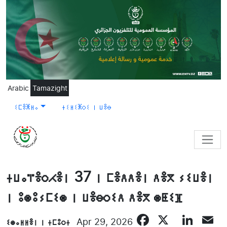
Skip to main content
Arabic
Tamazight
ⵉⵎⴻⵥⵍⴰ
ⵜⵉⵍⵉⵥⵔⵉ ⵏ ⵡⴻⴱ
ⵜⵡⴰⴶⴻⵔⵃⴻⵏ 37 ⵏ ⵎⴻⴷⴷⴻⵏ ⴷⴻⴳ ⵢⵉⵡⴻⵏ
ⵏ ⵓⵙⵓⵢⵎⵉⵙ ⵏ ⵡⴻⴱⵔⵉⴷ ⴷⴻⴳ ⵙⵟⵉⴼ
Facebook
X
Lin
E
ⵉⵙⴰⵍⵍⴻⵏ ⵏ ⵜⵎⵓⵔⵜ
Apr 29, 2026