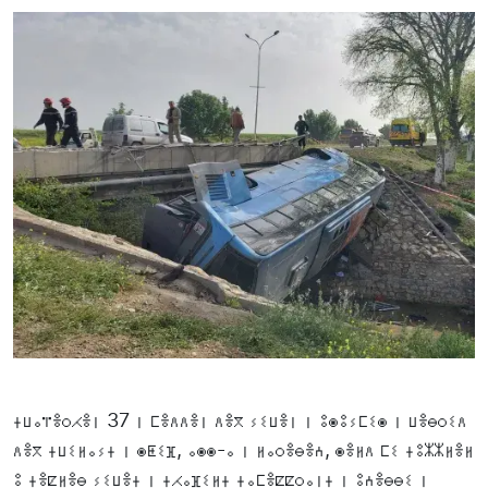
ⵜⵡⴰⴶⴻⵔⵃⴻⵏ 37 ⵏ ⵎⴻⴷⴷⴻⵏ ⴷⴻⴳ ⵢⵉⵡⴻⵏ ⵏ ⵓⵙⵓⵢⵎⵉⵙ ⵏ ⵡⴻⴱⵔⵉⴷ
ⴷⴻⴳ ⵜⵡⵉⵍⴰⵢⵜ ⵏ ⵙⵟⵉⴼ, ⴰⵙⵙ-ⴰ ⵏ ⵍⴰⵔⴻⴱⴻⵄ, ⵙⴻⵍⴷ ⵎⵉ ⵜⵓⵣⵣⵍⴻⵍ
ⵓ ⵜⴻⵇⵍⴻⴱ ⵢⵉⵡⴻⵜ ⵏ ⵜⵃⴰⴼⵉⵍⵜ ⵜⴰⵎⴻⵇⵇⵔⴰⵏⵜ ⵏ ⵓⵄⴻⴱⴱⵉ ⵏ