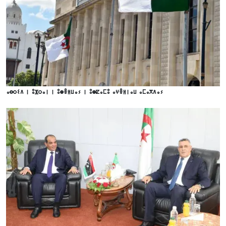
ⴰⴱⵔⵉⴷ ⵏ ⵓⴼⵔⴰⵏ ⵏ ⵓⵙⴻⵍⵡⴰⵢ ⵏ ⵓⵙⵇⴰⵎⵓ ⴰⵖⴻⵍⵏⴰⵡ ⴰⵎⴰⴳⴷⴰⵢ