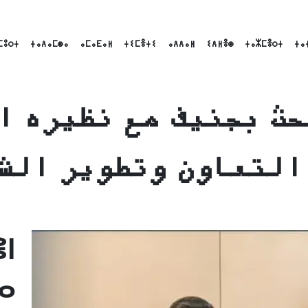
ⵎⵓⵔⵜ
ⵜⴰⴷⴰⵎⵙⴰ
ⴰⵎⴰⴹⴰⵍ
ⵜⵉⵎⴻⵜⵉ
ⴰⴷⴷⴰⵍ
ⵉⴷⵍⴻⵙ
ⵜⴰⵣⵎⴻⵔⵜ
ⵜⴰ
حث بجنيف مع نظيره ا
التعاون وتطوير الش
Link
Emai
ⵏ
ⴰ