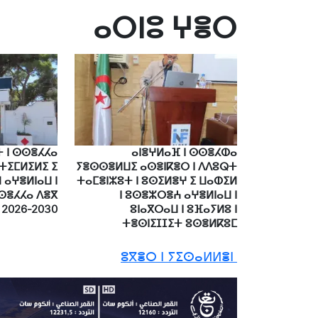
ⴰⵔⵏⵓ ⵖⴻⵔ
 ⵏ ⵙⵙⴻⵃⵃⴰ
ⴰⵏⴻⵖⵍⴰⴼ ⵏ ⵙⵙⴻⵃⵀⴰ
ⵜⵉⵎⵍⵉⵍⵉ ⵉ
ⵢⴻⵙⵙⴻⵍⵡⵉ ⴰⵙⴻⵏⴽⴻⵔ ⵏ ⴷⴷⵓⵕⵜ
 ⴰⵖⴻⵍⵏⴰⵡ ⵏ
ⵜⴰⵎⴻⵏⵣⵓⵜ ⵏ ⵓⵙⵉⵍⴻⵖ ⵉ ⵡⴰⵀⵉⵍ
ⵙⴻⵃⵃⴰ ⴷⴻⴳ
ⵏ ⵓⵙⴻⵣⵔⴻⵄ ⴰⵖⴻⵍⵏⴰⵡ ⵏ
 2026-2030
ⵓⵏⴰⴳⵔⴰⵡ ⵏ ⵓⴼⴰⵢⵍⵓ ⵏ
ⵜⴻⵙⵏⵉⵊⵊⵉⵜ ⵓⵙⴻⵍⴽⵓⵎ
ⵓⴳⴻⵔ ⵏ ⵢⵉⵙⴰⵍⵍⴻⵏ