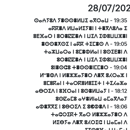
28/07/20
ⵙⴰⵄⵢⵓⴷ ⵢⴻⵙⵙⴻⵍⵡⵉ ⴰⴳⵔⴰⵡ
-
19:35
ⴰⴽⴽⴻⴷ ⵍⵡⴰⵍⵉⵢⴻⵏ ⵏ ⵜⴻⴳⴷⵓⴷⴰ ⵉ
ⵓⴹⴼⴰⵔ ⵏ ⵓⵔⴻⵇⵇⴻⵄ ⵏ ⵡⵉⴷ ⵉⵀⵓⵡⵡⵣⴻⵏ
ⴻⵙⵙⴻⵅⵙⵉ ⵏ ⴰⴽⴽ ⵜⵉⵎⴻⵙ ⴷ
-
19:05
ⵜⴰⵣⵡⴰⵔⴰ ⵏ ⵓⵎⴻⵀⵍⴰⵏ ⵏ ⵓⵙⵉⴹⴻⵏ ⴷ
ⵓⵔⴻⵇⵇⴻⵄ ⵏ ⵡⵉⴷ ⵉⵀⵓⵡⵡⵣⴻⵏ
ⵓⵏⴻⵙⵛⵓ ⵜⴻⵙⵙⴻⵏⵎⵎⴻⵔ
-
19:04
ⵍⵯⴻⵀⴷ ⵏ ⵍⴻⵣⵣⴰⵢⴻⵔ ⴷⴻⴳ ⵓⵃⵔⴰⵣ ⵏ
ⵓⵎⵓⴽⴰⵏ ⵏ ⵜⴰⵔⴽⵓⵍⵓⵊⵉⵜ ⵏ ⵜⵉⵃⴰⵣⴰ
ⴰⴱⵔⵉⴷ ⵏ ⵓⴼⵔⴰⵏ ⵏ ⵓⵙⴻⵍⵡⴰⵢ ⵏ
-
18:12
ⵓⵙⵇⴰⵎⵓ ⴰⵖⴻⵍⵏⴰⵡ ⴰⵎⴰⴳⴷⴰⵢ
ⴰⵀⴻⴳⴳⵉ ⵏ ⵓⴱⵔⵉⴷ ⵉ ⵓⵞⵀⴻⴷ ⵏ
-
18:06
ⵜⴰⵛⵔⵉⴽⵜ ⴳⴰⵔ ⵍⴻⵣⵣⴰⵢⴻⵔ ⴷ
ⵍⵉⴱⵢⴰ ⴷⴻⴳ ⵓⵃⵔⵉⵛ ⵏ ⵡⴰⵎⴰⵏ ⴷ