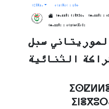
ⵉⵎⴻⵥⵍⴰ
ⵜⵉⵍⵉⵥⵔⵉ ⵏ ⵡⴻⴱ
ⵉⵙⴰⵍⵍⴻⵏ ⵉⵏⴻⴳⵓⵔⴰ
ⵉⵙⴰⵍⵍⴻⵏ ⵏ ⵜ
الرئيسية
ⵉⵙⴰⵍⵍⴻⵏ ⵏ ⵜⵉⵍⵉⴱⵉⵣⵢⵓⵏ
لموريتاني سبل
راكة الثنائية
ⵉⵙⵇⵍⵍⴻ
ⵉⵏⴻⴳⵓⵔ