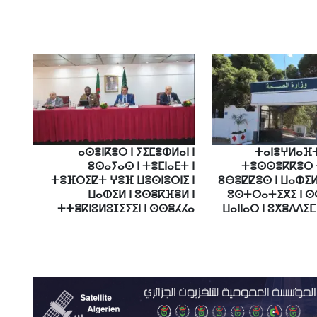
ⴰⵙⴻⵏⴽⴻⵔ ⵏ ⵢⵉⵎⴻⵀⵍⴰⵏ ⵏ
ⵜⴰⵏⴻⵖⵍⴰⴼⵜ
ⵓⵙⴰⵢⴰⵙ ⵏ ⵜⴻⵎⵏⴰⴹⵜ ⵏ
ⵜⴻⵙⵙⴻⴽⴽⴻⵔ 
ⵜⴻⴼⵔⵉⵇⵜ ⵖⴻⴼ ⵡⴻⵙⵏⴻⵔⵏⵉ ⵏ
ⵓⴱⴻⵇⵇⴻⵙ ⵏ ⵡⴰⵀⵉⵍ
ⵡⴰⵀⵉⵍ ⵏ ⵓⵙⴻⴽⴼⴻⵍ ⵏ
ⵓⵙⵜⵔⴰⵜⵉⴳⵉ ⵏ ⵙ
ⵜⵜⴻⴽⵏⵓⵍⵓⵊⵉⵢⵉⵏ ⵏ ⵙⵙⴻⵃⵃⴰ
ⵡⴰⵏⵏⴰⵔ ⵏ ⵓⵅⴻⴷⴷⵉⵎ