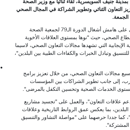
ينة جنيف السويسرية، لقاء ثنائيا مع وزير الصحة
يز التعاون الثنائي وتطوير الشراكة في المجال الصحي
 الجمعة.
واستعرض الطرفان، خلال هذا اللقاء الذي جرى على هامش أشغال الدورة الـ79 لجمعية الصحة
القطاع الصحي، حيث "نوها بمستوى العلاقات الأخوية
ية الإيجابية التي تشهدها مجالات التعاون الصحي، لاسيما
لتنسيق وتبادل الخبرات والكفاءات الطبية بين البلدين"،
وسيع مجالات التعاون الصحي، من خلال تعزيز برامج
تجارب، إلى جانب تطوير الشراكات بين المؤسسات
بمستوى الخدمات الصحية وتحسين التكفل بالمرضى".
دعم علاقات التعاون"، والعمل على "تجسيد مشاريع
البلدين، بما يعكس عمق الروابط التاريخية وعلاقات
"، كما جددا حرصهما على "مواصلة التشاور والتنسيق
 المشتركة".