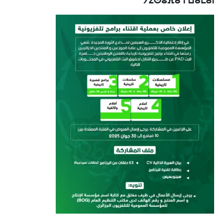
ⵢⵉⵙⵓⴼⴰ ⵏ ⵡⴰⵎⴰⵏ