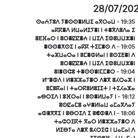
28/07/20
ⵙⴰⵄⵢⵓⴷ ⵢⴻⵙⵙⴻⵍⵡⵉ ⴰⴳⵔⴰⵡ
-
19:35
ⴰⴽⴽⴻⴷ ⵍⵡⴰⵍⵉⵢⴻⵏ ⵏ ⵜⴻⴳⴷⵓⴷⴰ ⵉ
ⵓⴹⴼⴰⵔ ⵏ ⵓⵔⴻⵇⵇⴻⵄ ⵏ ⵡⵉⴷ ⵉⵀⵓⵡⵡⵣⴻⵏ
ⴻⵙⵙⴻⵅⵙⵉ ⵏ ⴰⴽⴽ ⵜⵉⵎⴻⵙ ⴷ
-
19:05
ⵜⴰⵣⵡⴰⵔⴰ ⵏ ⵓⵎⴻⵀⵍⴰⵏ ⵏ ⵓⵙⵉⴹⴻⵏ ⴷ
ⵓⵔⴻⵇⵇⴻⵄ ⵏ ⵡⵉⴷ ⵉⵀⵓⵡⵡⵣⴻⵏ
ⵓⵏⴻⵙⵛⵓ ⵜⴻⵙⵙⴻⵏⵎⵎⴻⵔ
-
19:04
ⵍⵯⴻⵀⴷ ⵏ ⵍⴻⵣⵣⴰⵢⴻⵔ ⴷⴻⴳ ⵓⵃⵔⴰⵣ ⵏ
ⵓⵎⵓⴽⴰⵏ ⵏ ⵜⴰⵔⴽⵓⵍⵓⵊⵉⵜ ⵏ ⵜⵉⵃⴰⵣⴰ
ⴰⴱⵔⵉⴷ ⵏ ⵓⴼⵔⴰⵏ ⵏ ⵓⵙⴻⵍⵡⴰⵢ ⵏ
-
18:12
ⵓⵙⵇⴰⵎⵓ ⴰⵖⴻⵍⵏⴰⵡ ⴰⵎⴰⴳⴷⴰⵢ
ⴰⵀⴻⴳⴳⵉ ⵏ ⵓⴱⵔⵉⴷ ⵉ ⵓⵞⵀⴻⴷ ⵏ
-
18:06
ⵜⴰⵛⵔⵉⴽⵜ ⴳⴰⵔ ⵍⴻⵣⵣⴰⵢⴻⵔ ⴷ
ⵍⵉⴱⵢⴰ ⴷⴻⴳ ⵓⵃⵔⵉⵛ ⵏ ⵡⴰⵎⴰⵏ ⴷ