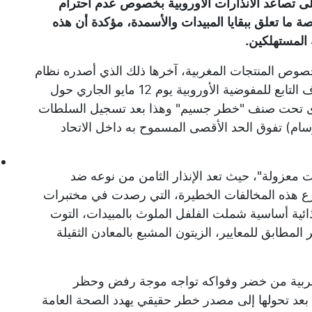
لى تصاعد الانذارات الأوروبية بخصوص عدم احترام
اصة ما تعلق ببقايا المبيدات والأسمدة، مؤكدة أن هذه
المستهلكين.
بخصوص المنتجات المغربية، آخرها ذلك الذي أصدره نظام
الإنذار السريع الأوروبي الخاص بالأغذية والأعلاف التابع للمفوضية الأوروبية يوم 12 مايو الجاري حول
نوى تحت صنف "خطر جسيم" وهذا بعد تسجيل السلطات
ام) تفوق الحد الأقصى المسموح به داخل الاتحاد
ت معزولة"، حيث تعد الإنذار الثامن من نوعه ضد
تتوزع هذه المخالفات الخطيرة، التي رصدت في مختبرات
غذائية أساسية شملت الفلفل الملوث بالمبيدات، التوت
لمطابق للمعايير، الزيتون المشبع بالمعادن الثقيلة
لمغربية من خضر وفواكه تواجه موجة رفض وحظر
ي بعد تحولها إلى مصدر خطر حقيقي يهدد الصحة العامة