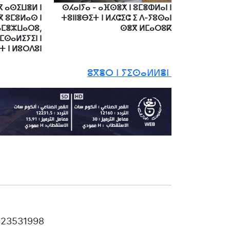
 ⴰⵙⵉⵡⴻⵍ ⵏ
ⵙⵃⴰⵏⵢⴰ - ⴰⴼⵙⴻⵅ ⵏ ⵓⵎⴻⵀⵍⴰⵏ ⵏ
 ⵓⵎⵓⵍⴰⵙ ⵏ
ⵜⵓⵏⵏⴻⴱⵉⵜ ⵏ ⵍⵃⵛⵉⵛ ⵉ ⴷ-ⵢⵓⵙⴰⵏ
ⴰⵎⴻⵣⵡⴰⵔⵓ,
ⵙⴻⴳ ⵍⵎⴰⵔⵓⴽ
ⵎⵙⴰⵍⵉⵢⵉⵏ ⵏ
 ⵏ ⵍⵓⵔⴷⵓⵏ
ⵓⴳⴻⵔ ⵏ ⵢⵉⵙⴰⵍⵍⴻⵏ
 023531998