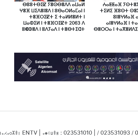
ⴱⵓⵓⵜⴱⵉⵇ ⵢⴻⵙⴱⴻⴷⴷ ⴰⵡⴰⵍ
ⵄⴰⵟⵟⴰⴼ ⵢⵙⵜⴻⴳ
ⵖⴻⴼ ⵡⵉⴷⴻⵏⴻⴷ ⵏ ⵓⴱⴰⵔⵍⴰⵎⴰⵏ ⵏ
ⵜⵉⵍⵉ ⴼⵓⵙⵜ ⵙⴻⴳ
ⵜⴻⴼⵔⵉⵇⵜ ⵉ ⵜⴰⵍⵍⴻⵍⵜ ⵏ
ⵓⵏⴻⵖⵍⴰⴼ 
ⵡⴰⵀⵉⵍ ⵏ ⵜⴻⴼⵔⵉⵇⵜ 2063 ⴷ
ⴰⵏⴻⵖⵍⴰⴼ ⵏ ⵜⴰ
ⵓⵞⵀⴻⴷ ⵏ ⵓⴷⵢⴰⴷ ⵏ ⵜⴻⴱⵜⵉⵛⵜ
ⴱⴻⵔⵔⴰ ⵏ ⵜⴰⴳⴻⵍⴷⵉⵜ
ⵜⵡⴰⵃⴰⵔⵣⴻⵏ ENTV | ⴰⵙⵉⵡⴻⵍ : 023531010 | / 023531093 /