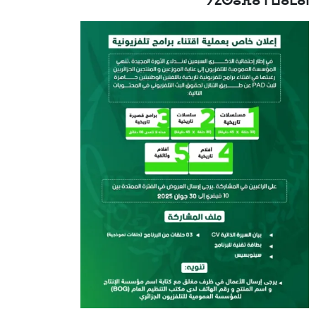
ⵢⵉⵙⵓⴼⴰ ⵏ ⵡⴰⵎⴰⵏ