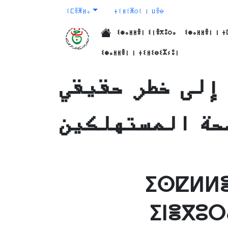
ⵉⵎⴻⵥⵍⴰ
ⵜⵉⵍⵉⵥⵔⵉ ⵏ ⵡⴻⴱ
ⵉⵙⴰⵍⵍⴻⵏ ⵉⵏⴻⴳⵓⵔⴰ
ⵉⵙⴰⵍⵍⴻⵏ ⵏ ⵜ
الرئيسية
ⵉⵙⴰⵍⵍⴻⵏ ⵏ ⵜⵉⵍⵉⴱⵉⵣⵢⵓⵏ
إلى خطر حقيقي
حة المستهلكين
ⵉⵙⵇⵍⵍⴻ
ⵉⵏⴻⴳⵓⵔ