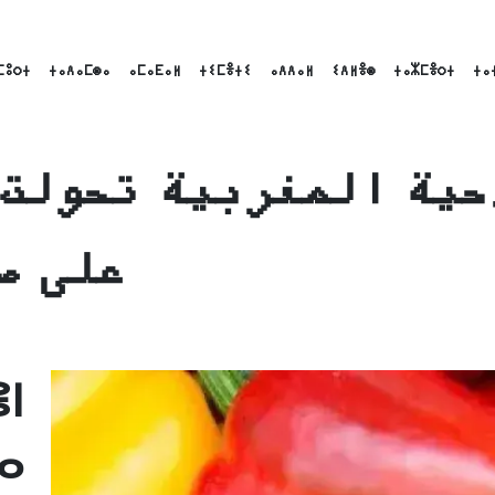
ⵎⵓⵔⵜ
ⵜⴰⴷⴰⵎⵙⴰ
ⴰⵎⴰⴹⴰⵍ
ⵜⵉⵎⴻⵜⵉ
ⴰⴷⴷⴰⵍ
ⵉⴷⵍⴻⵙ
ⵜⴰⵣⵎⴻⵔⵜ
ⵜⴰ
حية المغربية تحولت 
على ص
Link
Emai
ⵏ
ⴰ