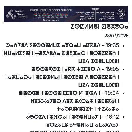
ⵉⵙⵇⵍⵍⴻⵏ ⵉⵏⴻⴳⵓⵔⴰ
28/07/2026
ⵙⴰⵄⵢⵓⴷ ⵢⴻⵙⵙⴻⵍⵡⵉ ⴰⴳⵔⴰⵡ ⴰⴽⴽⴻⴷ
-
19:35
ⵍⵡⴰⵍⵉⵢⴻⵏ ⵏ ⵜⴻⴳⴷⵓⴷⴰ ⵉ ⵓⴹⴼⴰⵔ ⵏ ⵓⵔⴻⵇⵇⴻⵄ ⵏ
ⵡⵉⴷ ⵉⵀⵓⵡⵡⵣⴻⵏ
ⴻⵙⵙⴻⵅⵙⵉ ⵏ ⴰⴽⴽ ⵜⵉⵎⴻⵙ ⴷ
-
19:05
ⵜⴰⵣⵡⴰⵔⴰ ⵏ ⵓⵎⴻⵀⵍⴰⵏ ⵏ ⵓⵙⵉⴹⴻⵏ ⴷ ⵓⵔⴻⵇⵇⴻⵄ ⵏ
ⵡⵉⴷ ⵉⵀⵓⵡⵡⵣⴻⵏ
ⵓⵏⴻⵙⵛⵓ ⵜⴻⵙⵙⴻⵏⵎⵎⴻⵔ ⵍⵯⴻⵀⴷ ⵏ
-
19:04
ⵍⴻⵣⵣⴰⵢⴻⵔ ⴷⴻⴳ ⵓⵃⵔⴰⵣ ⵏ ⵓⵎⵓⴽⴰⵏ ⵏ
ⵜⴰⵔⴽⵓⵍⵓⵊⵉⵜ ⵏ ⵜⵉⵃⴰⵣⴰ
ⴰⴱⵔⵉⴷ ⵏ ⵓⴼⵔⴰⵏ ⵏ ⵓⵙⴻⵍⵡⴰⵢ ⵏ
-
18:12
ⵓⵙⵇⴰⵎⵓ ⴰⵖⴻⵍⵏⴰⵡ ⴰⵎⴰⴳⴷⴰⵢ