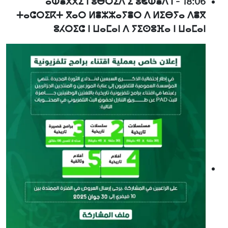
ⴰⵀⴻⴳⴳⵉ ⵏ ⵓⴱⵔⵉⴷ ⵉ ⵓⵞⵀⴻⴷ ⵏ
-
18:06
ⵜⴰⵛⵔⵉⴽⵜ ⴳⴰⵔ ⵍⴻⵣⵣⴰⵢⴻⵔ ⴷ ⵍⵉⴱⵢⴰ ⴷⴻⴳ
ⵓⵃⵔⵉⵛ ⵏ ⵡⴰⵎⴰⵏ ⴷ ⵢⵉⵙⵓⴼⴰ ⵏ ⵡⴰⵎⴰⵏ