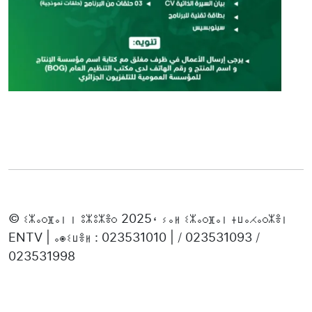
© ⵉⵣⴰⵔⴼⴰⵏ ⵏ ⵓⵣⵓⵣⴻⵔ 2025، ⵢⴰⵍ ⵉⵣⴰⵔⴼⴰⵏ ⵜⵡⴰⵃⴰⵔⵣⴻⵏ
ENTV | ⴰⵙⵉⵡⴻⵍ : 023531010 | / 023531093 /
023531998