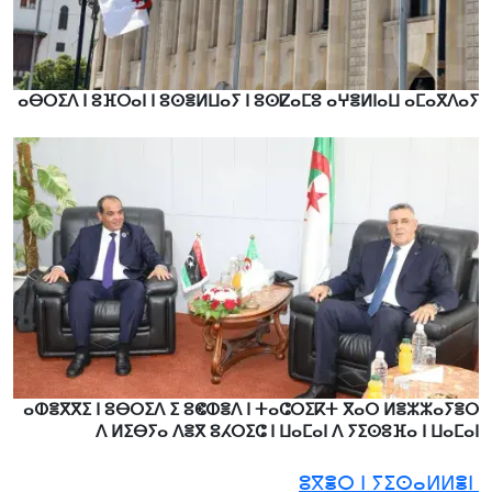
ⴰⴱⵔⵉⴷ ⵏ ⵓⴼⵔⴰⵏ ⵏ ⵓⵙⴻⵍⵡⴰⵢ ⵏ ⵓⵙⵇⴰⵎⵓ ⴰⵖⴻⵍⵏⴰⵡ ⴰⵎⴰⴳⴷⴰⵢ
ⴰⵀⴻⴳⴳⵉ ⵏ ⵓⴱⵔⵉⴷ ⵉ ⵓⵞⵀⴻⴷ ⵏ ⵜⴰⵛⵔⵉⴽⵜ ⴳⴰⵔ ⵍⴻⵣⵣⴰⵢⴻⵔ
ⴷ ⵍⵉⴱⵢⴰ ⴷⴻⴳ ⵓⵃⵔⵉⵛ ⵏ ⵡⴰⵎⴰⵏ ⴷ ⵢⵉⵙⵓⴼⴰ ⵏ ⵡⴰⵎⴰⵏ
ⵓⴳⴻⵔ ⵏ ⵢⵉⵙⴰⵍⵍⴻⵏ