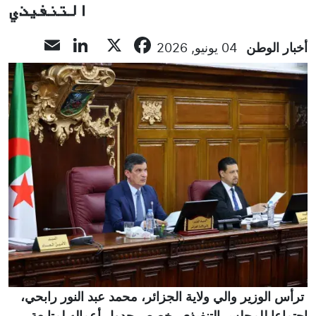
التنفيذي
inkedIn
mail
Facebook
X
أخبار الوطن
04 يونيو, 2026
ترأس الوزير والي ولاية الجزائر، محمد عبد النور رابحي،
اجتماعا للمجلس التنفيذي، خصص جدول أعماله لمتابعة