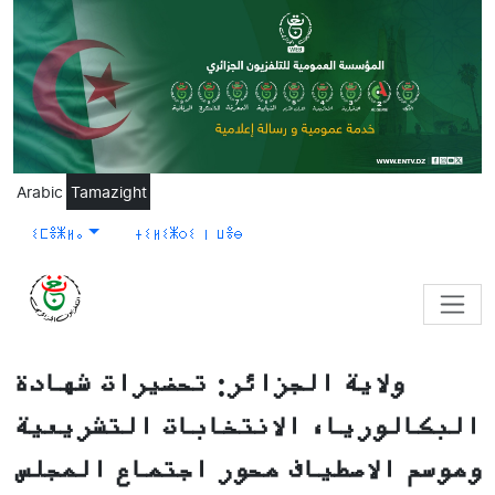
Skip to main content
Arabic
Tamazight
ⵉⵎⴻⵥⵍⴰ
ⵜⵉⵍⵉⵥⵔⵉ ⵏ ⵡⴻⴱ
ولاية الجزائر: تحضيرات شهادة
البكالوريا، الانتخابات التشريعية
وموسم الاصطياف محور اجتماع المجلس