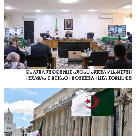
ⵙⴰⵄⵢⵓⴷ ⵢⴻⵙⵙⴻⵍⵡⵉ ⴰⴳⵔⴰⵡ ⴰⴽⴽⴻⴷ ⵍⵡⴰⵍⵉⵢⴻⵏ ⵏ
ⵜⴻⴳⴷⵓⴷⴰ ⵉ ⵓⴹⴼⴰⵔ ⵏ ⵓⵔⴻⵇⵇⴻⵄ ⵏ ⵡⵉⴷ ⵉⵀⵓⵡⵡⵣⴻⵏ