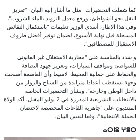
كما شملت التحضيرات -مثل ما أشار إليه البيان- "تعزيز
النقل نحو الشواطئ، ورفع معدل التزويد بالماء الشروب"،
وفي هذا الإطار، أسدى الوزير تعليمات "باستكمال النقائص
المسجلة قبل نهاية الأسبوع، لضمان توفير أفضل ظروف
الاستقبال للمصطافين".
و شدد بالمناسبة على "محاربة الاستغلال غير القانوني
للشواطئ ومواقف السيارات، وتعزيز جهود النظافة
والحفاظ على جمالية المحيط، لاسيما وأن العاصمة أصبحت
وجهة تستقطب أعدادا متزايدة من السياح والزوار من
داخل الوطن وخارجه". وبشأن التحضيرات الخاصة
بالانتخابات التشريعية المقررة في 2 يوليو المقبل، أكد الولاة
المنتدبون على "جاهزية القاعات المخصصة لاحتضان
الحملة الانتخابية"، وفقا لنفس البيان.
ⴰⵔⵏⵓ ⵖⴻⵔ