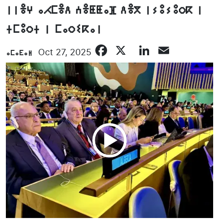
ⵏⵏⴻⵖ ⴰⵃⵎⴻⴷ ⵄⴻⵟⵟⴰⴼ ⴷⴻⴳ ⵏⵢⵓⵢⵓⵔⴽ ⵏ
ⵜⵎⵓⵔⵜ ⵏ ⵎⴰⵔⵉⴽⴰⵏ
Facebook
X
LinkedIn
Email
ⴰⵎⴰⴹⴰⵍ
Oct 27, 2025