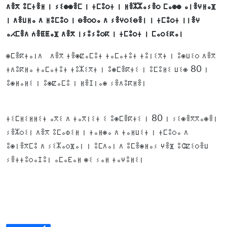
ⴷⴻⴳ ⵓⵎⵜⴻⵍ ⵏ ⵢⵉⵙⵙⴻⵎ ⵏ ⵜⵎⵓⵔⵜ ⵏ ⵍⴻⵣⵣⴰⵢⴻⵔ ⵎⴰⵙⵙ ⴰⵏⴻⵖⵍⴰⴼ
ⵏ ⴷⴻⵡⵍⴰ ⴷ ⵍⵓⵎⵓⵔ ⵏ ⴱⴻⵔⵔⴰ ⴷ ⵢⴻⵖⵔⵉⴱⴻⵏ ⵏ ⵜⵎⵓⵔⵜ ⵏⵏⴻⵖ
ⴰⵃⵎⴻⴷ ⵄⴻⵟⵟⴰⴼ ⴷⴻⴳ ⵏⵢⵓⵢⵓⵔⴽ ⵏ ⵜⵎⵓⵔⵜ ⵏ ⵎⴰⵔⵉⴽⴰⵏ
ⵙⵎⴻⴽⵜⴰⵏⴷ ⴷⴻⴳ ⵜⴻⵙⵇⴰⵎⵓⵜ ⵜⴰⵎⴰⵜⵓⵜ ⵜⵓⵏⵉⴳⵜ ⵏ ⵓⵙⵡⵉⵔ ⴷⴻⴳ
ⵜⴷⵓⴽⵍⴰ ⵜⴰⵎⴰⵜⵓⵜ ⵜⵓⵣⵉⴳⵜ ⵏ ⵓⵙⵎⴻⴽⵜⵉ ⵏ ⵓⵎⵓⵍⵉ ⵡⵉⵙ 80 ⵏ
ⵓⵙⵍⴰⵍⵉ ⵏ ⵓⵙⵇⴰⵎⵓ ⵏ ⵍⴻⵊⵏⴰⵙ ⵢⴻⴷⵓⴽⵍⴻⵏ
ⵜⵉⵎⵍⵉⵍⵍⵉⵜ ⴰⴳⵉ ⴷ ⵜⴰⴳⵏⵉⵜ ⵉ ⵓⵙⵎⴻⴽⵜⵉ ⵏ 80 ⵏ ⵢⵉⵙⴻⴳⴳⴰⵙⴻⵏ
ⵢⴻⵣⵔⵉⵏ ⴷⴻⴳ ⵓⵎⴰⵀⵉⵍ ⵏ ⵜⴰⵍⵙⴰ ⴷ ⵜⴰⵍⵡⵉⵜ ⵏ ⵜⵎⵓⵔⴰ ⴷ
ⵓⵙⵏⴻⴳⵎⵓ ⴷ ⵢⵉⵣⴰⵔⴼⴰⵏ ⵏ ⵓⵎⴷⴰⵏ ⴷ ⵓⵎⴻⵙⵍⴰⵢ ⵖⴻⴼ ⵓⵛⵇⵉⵔⴻⵡ
ⵢⴻⵜⵜⵓⵔⴰⵊⵓⵏ ⴰⵎⴰⴹⴰⵍ ⵙⵉ ⵢⴰⵍ ⵜⴰⵖⵓⵍⵉⵏ