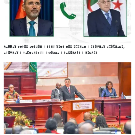
ⵄⴰⵟⵟⴰⴼ ⵢⵙⵜⴻⴳ ⴰⵙⵉⵡⴻⵍ ⵏ ⵜⵉⵍⵉ ⴼⵓⵙⵜ ⵙⴻⴳ ⵓⵎⵓⵍⴰⵙ ⵏ ⵓⵏⴻⵖⵍⴰⴼ ⴰⵎⴻⵣⵡⴰⵔⵓ,
ⴰⵏⴻⵖⵍⴰⴼ ⵏ ⵜⴰⵎⵙⴰⵍⵉⵢⵉⵏ ⵏ ⴱⴻⵔⵔⴰ ⵏ ⵜⴰⴳⴻⵍⴷⵉⵜ ⵏ ⵍⵓⵔⴷⵓⵏ