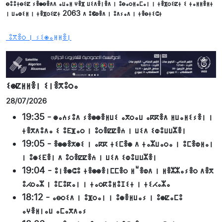
ⴱⵓⵓⵜⴱⵉⵇ ⵢⴻⵙⴱⴻⴷⴷ ⴰⵡⴰⵍ ⵖⴻⴼ ⵡⵉⴷⴻⵏⴻⴷ ⵏ ⵓⴱⴰⵔⵍⴰⵎⴰⵏ ⵏ ⵜⴻⴼⵔⵉⵇⵜ ⵉ ⵜⴰⵍⵍⴻⵍⵜ
ⵏ ⵡⴰⵀⵉⵍ ⵏ ⵜⴻⴼⵔⵉⵇⵜ 2063 ⴷ ⵓⵞⵀⴻⴷ ⵏ ⵓⴷⵢⴰⴷ ⵏ ⵜⴻⴱⵜⵉⵛⵜ
ⵓⴳⴻⵔ ⵏ ⵢⵉⵙⴰⵍⵍⴻⵏ
ⵉⵙⵇⵍⵍⴻⵏ ⵉⵏⴻⴳⵓⵔⴰ
28/07/2026
19:35
-
ⵙⴰⵄⵢⵓⴷ ⵢⴻⵙⵙⴻⵍⵡⵉ ⴰⴳⵔⴰⵡ ⴰⴽⴽⴻⴷ ⵍⵡⴰⵍⵉⵢⴻⵏ ⵏ
ⵜⴻⴳⴷⵓⴷⴰ ⵉ ⵓⴹⴼⴰⵔ ⵏ ⵓⵔⴻⵇⵇⴻⵄ ⵏ ⵡⵉⴷ ⵉⵀⵓⵡⵡⵣⴻⵏ
19:05
-
ⴻⵙⵙⴻⵅⵙⵉ ⵏ ⴰⴽⴽ ⵜⵉⵎⴻⵙ ⴷ ⵜⴰⵣⵡⴰⵔⴰ ⵏ ⵓⵎⴻⵀⵍⴰⵏ
ⵏ ⵓⵙⵉⴹⴻⵏ ⴷ ⵓⵔⴻⵇⵇⴻⵄ ⵏ ⵡⵉⴷ ⵉⵀⵓⵡⵡⵣⴻⵏ
19:04
-
ⵓⵏⴻⵙⵛⵓ ⵜⴻⵙⵙⴻⵏⵎⵎⴻⵔ ⵍⵯⴻⵀⴷ ⵏ ⵍⴻⵣⵣⴰⵢⴻⵔ ⴷⴻⴳ
ⵓⵃⵔⴰⵣ ⵏ ⵓⵎⵓⴽⴰⵏ ⵏ ⵜⴰⵔⴽⵓⵍⵓⵊⵉⵜ ⵏ ⵜⵉⵃⴰⵣⴰ
18:12
-
ⴰⴱⵔⵉⴷ ⵏ ⵓⴼⵔⴰⵏ ⵏ ⵓⵙⴻⵍⵡⴰⵢ ⵏ ⵓⵙⵇⴰⵎⵓ
ⴰⵖⴻⵍⵏⴰⵡ ⴰⵎⴰⴳⴷⴰⵢ