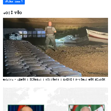
أحمد عطاف
ⴰⵔⵏⵓ ⵖⴻⵔ
ⵙⵃⴰⵏⵢⴰ - ⴰⴼⵙⴻⵅ ⵏ ⵓⵎⴻⵀⵍⴰⵏ ⵏ ⵜⵓⵏⵏⴻⴱⵉⵜ ⵏ ⵍⵃⵛⵉⵛ ⵉ ⴷ-ⵢⵓⵙⴰⵏ ⵙⴻⴳ ⵍⵎⴰⵔⵓⴽ