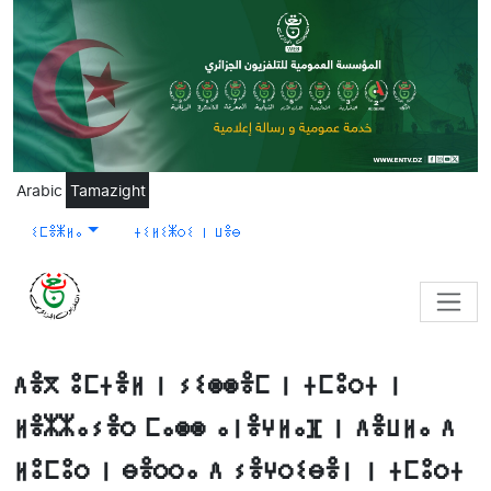
Skip to main content
Arabic
Tamazight
ⵉⵎⴻⵥⵍⴰ
ⵜⵉⵍⵉⵥⵔⵉ ⵏ ⵡⴻⴱ
ⴷⴻⴳ ⵓⵎⵜⴻⵍ ⵏ ⵢⵉⵙⵙⴻⵎ ⵏ ⵜⵎⵓⵔⵜ ⵏ
ⵍⴻⵣⵣⴰⵢⴻⵔ ⵎⴰⵙⵙ ⴰⵏⴻⵖⵍⴰⴼ ⵏ ⴷⴻⵡⵍⴰ ⴷ
ⵍⵓⵎⵓⵔ ⵏ ⴱⴻⵔⵔⴰ ⴷ ⵢⴻⵖⵔⵉⴱⴻⵏ ⵏ ⵜⵎⵓⵔⵜ