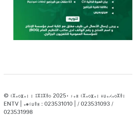
© ⵉⵣⴰⵔⴼⴰⵏ ⵏ ⵓⵣⵓⵣⴻⵔ 2025، ⵢⴰⵍ ⵉⵣⴰⵔⴼⴰⵏ ⵜⵡⴰⵃⴰⵔⵣⴻⵏ
ENTV | ⴰⵙⵉⵡⴻⵍ : 023531010 | / 023531093 /
023531998