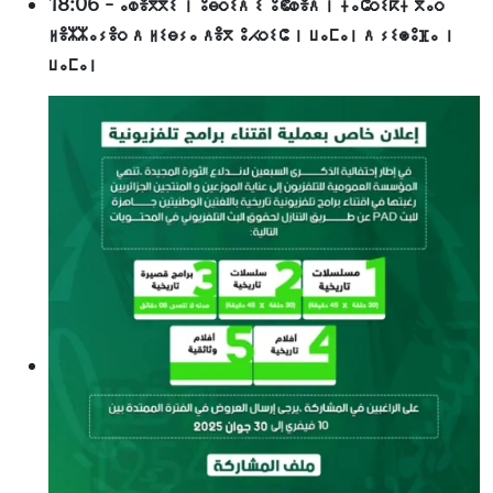
18:06
-
ⴰⵀⴻⴳⴳⵉ ⵏ ⵓⴱⵔⵉⴷ ⵉ ⵓⵞⵀⴻⴷ ⵏ ⵜⴰⵛⵔⵉⴽⵜ ⴳⴰⵔ
ⵍⴻⵣⵣⴰⵢⴻⵔ ⴷ ⵍⵉⴱⵢⴰ ⴷⴻⴳ ⵓⵃⵔⵉⵛ ⵏ ⵡⴰⵎⴰⵏ ⴷ ⵢⵉⵙⵓⴼⴰ ⵏ
ⵡⴰⵎⴰⵏ