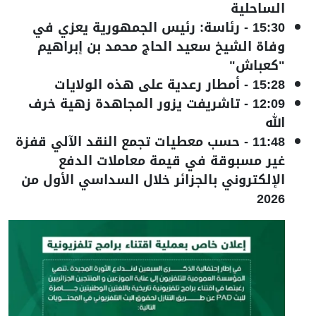
الساحلية
15:30
-
رئاسة: رئيس الجمهورية يعزي في
وفاة الشيخ سعيد الحاج محمد بن إبراهيم
"كعباش"
15:28
-
أمطار رعدية على هذه الولايات
12:09
-
تاشريفت يزور المجاهدة زهية خرف
الله
11:48
-
حسب معطيات تجمع النقد الآلي قفزة
غير مسبوقة في قيمة معاملات الدفع
الإلكتروني بالجزائر خلال السداسي الأول من
2026