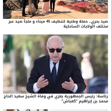
صيد بحري.. حملة وطنية لتنظيف 45 ميناء و ملجأ صيد عبر
مختلف الولايات الساحلية
رئاسة: رئيس الجمهورية يعزي في وفاة الشيخ سعيد الحاج
محمد بن إبراهيم "كعباش"