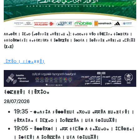
ⴷⴷⴰⴱⴻⵅ ⵏ ⵓⴹⴰⵔ (ⴰⵀⴻⵢⵢⵓⵍ ⴰⵖⴻⵍⵏⴰⵡ ⴰ): ⵜⴰⵔⵔⴰⵢⵜ ⵖⴻⵔ ⵜⴻⵞⵎⵓⵢⴰ ⵜⵓⵙⵍⵉⴳⵜ ⵏ
ⵜⴷⵉⵔⴻⴽⵙⵉⵢⵓⵏ ⵜⴰⵜⵉⴽⵏⵉⴽⵜ ⵉ ⵓⵙⴻⴽⴼⴻⵍ ⵏ ⵓⴱⵔⵉⴷ ⵏ ⵓⵀⴻⵢⵢⵓⵍ ⴰⵖⴻⵍⵏⴰⵡ ⴰⵎⴻⵏⵣⵓ
(ⴼⴰⴼ)
ⵓⴳⴻⵔ ⵏ ⵢⵉⵙⴰⵍⵍⴻⵏ
ⵉⵙⵇⵍⵍⴻⵏ ⵉⵏⴻⴳⵓⵔⴰ
28/07/2026
19:35
-
ⵙⴰⵄⵢⵓⴷ ⵢⴻⵙⵙⴻⵍⵡⵉ ⴰⴳⵔⴰⵡ ⴰⴽⴽⴻⴷ ⵍⵡⴰⵍⵉⵢⴻⵏ ⵏ
ⵜⴻⴳⴷⵓⴷⴰ ⵉ ⵓⴹⴼⴰⵔ ⵏ ⵓⵔⴻⵇⵇⴻⵄ ⵏ ⵡⵉⴷ ⵉⵀⵓⵡⵡⵣⴻⵏ
19:05
-
ⴻⵙⵙⴻⵅⵙⵉ ⵏ ⴰⴽⴽ ⵜⵉⵎⴻⵙ ⴷ ⵜⴰⵣⵡⴰⵔⴰ ⵏ ⵓⵎⴻⵀⵍⴰⵏ
ⵏ ⵓⵙⵉⴹⴻⵏ ⴷ ⵓⵔⴻⵇⵇⴻⵄ ⵏ ⵡⵉⴷ ⵉⵀⵓⵡⵡⵣⴻⵏ