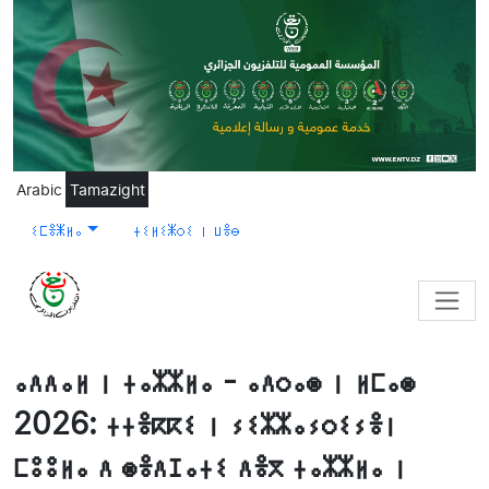
Skip to main content
Arabic
Tamazight
ⵉⵎⴻⵥⵍⴰ
ⵜⵉⵍⵉⵥⵔⵉ ⵏ ⵡⴻⴱ
ⴰⴷⴷⴰⵍ ⵏ ⵜⴰⵣⵣⵍⴰ - ⴰⴷⵔⴰⵙ ⵏ ⵍⵎⴰⵙ
2026: ⵜⵜⴻⴽⴽⵉ ⵏ ⵢⵉⵣⵣⴰⵢⵔⵉⵢⴻⵏ
ⵎⵓⵓⵍⴰ ⴷ ⵙⴻⴷⵊⴰⵜⵉ ⴷⴻⴳ ⵜⴰⵣⵣⵍⴰ ⵏ