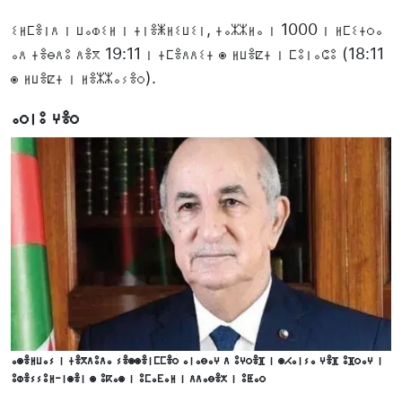
ⵉⵍⵎⴻⵏⴷ ⵏ ⵡⴰⵀⵉⵍ ⵏ ⵜⵏⴻⵥⵍⵉⵡⵉⵏ, ⵜⴰⵣⵣⵍⴰ ⵏ 1000 ⵏ ⵍⵎⵉⵜⵔⴰ
ⴰⴷ ⵜⴻⴱⴷⵓ ⴷⴻⴳ 19:11 ⵏ ⵜⵎⴻⴷⴷⵉⵜ ⵙ ⵍⵡⴻⵇⵜ ⵏ ⵎⵓⵏⴰⵛⵓ (18:11
ⵙ ⵍⵡⴻⵇⵜ ⵏ ⵍⴻⵣⵣⴰⵢⴻⵔ).
ⴰⵔⵏⵓ ⵖⴻⵔ
ⴰⵙⴻⵍⵡⴰⵢ ⵏ ⵜⴻⴳⴷⵓⴷⴰ ⵢⴻⵙⵙⴻⵏⵎⵎⴻⵔ ⴰⵏⴰⴱⴰⵖ ⴷ ⵓⵖⵔⴻⴼ ⵏ ⵙⵃⴰⵏⵢⴰ ⵖⴻⴼ ⵓⴼⵔⴰⵖ ⵏ
ⵓⵀⴻⵢⵢⵓⵍ-ⵏⵙⴻⵏ ⵙ ⵓⴽⴰⵙ ⵏ ⵓⵎⴰⴹⴰⵍ ⵏ ⴷⴷⴰⴱⴻⵅ ⵏ ⵓⵟⴰⵔ