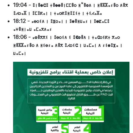
19:04
-
ⵓⵏⴻⵙⵛⵓ ⵜⴻⵙⵙⴻⵏⵎⵎⴻⵔ ⵍⵯⴻⵀⴷ ⵏ ⵍⴻⵣⵣⴰⵢⴻⵔ ⴷⴻⴳ
ⵓⵃⵔⴰⵣ ⵏ ⵓⵎⵓⴽⴰⵏ ⵏ ⵜⴰⵔⴽⵓⵍⵓⵊⵉⵜ ⵏ ⵜⵉⵃⴰⵣⴰ
18:12
-
ⴰⴱⵔⵉⴷ ⵏ ⵓⴼⵔⴰⵏ ⵏ ⵓⵙⴻⵍⵡⴰⵢ ⵏ ⵓⵙⵇⴰⵎⵓ
ⴰⵖⴻⵍⵏⴰⵡ ⴰⵎⴰⴳⴷⴰⵢ
18:06
-
ⴰⵀⴻⴳⴳⵉ ⵏ ⵓⴱⵔⵉⴷ ⵉ ⵓⵞⵀⴻⴷ ⵏ ⵜⴰⵛⵔⵉⴽⵜ ⴳⴰⵔ
ⵍⴻⵣⵣⴰⵢⴻⵔ ⴷ ⵍⵉⴱⵢⴰ ⴷⴻⴳ ⵓⵃⵔⵉⵛ ⵏ ⵡⴰⵎⴰⵏ ⴷ ⵢⵉⵙⵓⴼⴰ ⵏ
ⵡⴰⵎⴰⵏ