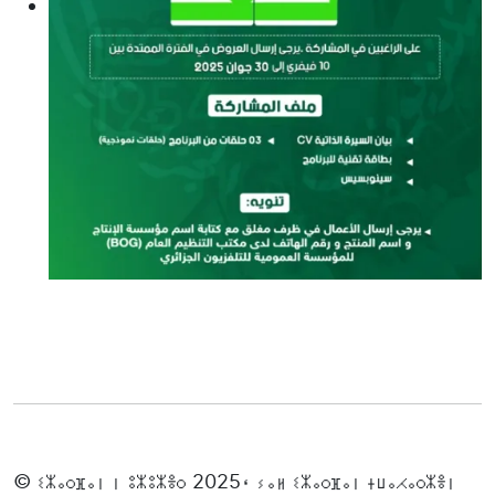
© ⵉⵣⴰⵔⴼⴰⵏ ⵏ ⵓⵣⵓⵣⴻⵔ 2025، ⵢⴰⵍ ⵉⵣⴰⵔⴼⴰⵏ ⵜⵡⴰⵃⴰⵔⵣⴻⵏ