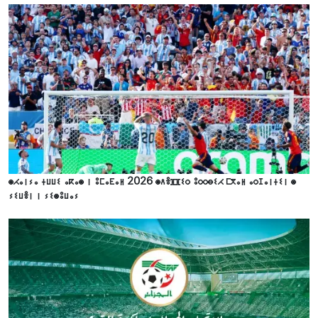
ⵙⵃⴰⵏⵢⴰ ⵜⵡⵡⵉ ⴰⴽⴰⵙ ⵏ ⵓⵎⴰⴹⴰⵍ 2026 ⵙⴷⴻⴼⴼⵉⵔ ⵓⵔⵔⴱⵉⵃ ⵎⴳⴰⵍ ⴰⵔⵊⴰⵏⵜⵉⵏ ⵙ
ⵢⵉⵡⴻⵏ ⵏ ⵢⵉⵙⵓⵡⴰⵢ