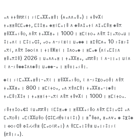
ⴰⴷ ⵜⵜⴻⴽⴽⵉⵏ ⵢⵉⵎⴰⵣⵣⴰⵍⴻⵏ (ⵄⴰⴷⴷⴰⴻⴰ) ⵏ ⵜⴻⵖⵣⵉ
ⵜⴰⵍⵍⴻⵎⵎⴰⵙⵜ, ⵎⵓⵓⵍⴰ ⵙⵍⵉⵎⴰⵏⴻ ⴷ ⵙⴻⴷⵊⴰⵜⵉ ⴷⵊⴰⵎⴻⵍ ⵙⴻⴳ
ⵍⴻⵣⵣⴰⵢⴻⵔ, ⴷⴻⴳ ⵜⴰⵣⵣⵍⴰ ⵏ 1000 ⵏ ⵍⵎⵉⵜⵔⴰ ⴷⴻⴳ ⵓⵏⴰⴳⵔⴰⵡ ⵏ
ⵓⵏⴰⴷⵉ ⵏ ⵎⵓⵏⴰⵛⵓ, ⴰⵔⴰ ⴷ-ⵢⵉⵍⵉⵏ ⵡⴰⵙⵙ ⵏ ⵍⵊⴻⵎⵄⴰ 10 ⵢⵓⵍⵢⵓ
ⴰⴳⵉ, ⴷⴻⴳ ⵓⴱⵔⵉⴷ ⵏ ⵜⵏⴻⵥⵍⵉ ⵏ ⵓⴷⵔⴰⵙ ⵏ ⵍⵎⴰⵙ (ⴷⵉⴰⵎⵓⵏⴷ
ⵍⴻⴰⴳⵓⴻ) 2026 ⵏ ⵡⴰⴷⴷⴰⵍ ⵏ ⵜⴰⵣⵣⵍⴰ, ⴰⴽⴽⴻⵏ ⵉ ⴷ-ⵏⵏⴰⵏ ⵡⵉⴷ
ⵉ ⴷ-ⵢⴻⵙⵙⵓⴷⴷⵙⴻⵏ ⵡⴰⵙⵙ-ⴰ ⵏ ⵍⴻⵜⵏⴰⵢⴻⵏ.
ⵙⵉⵏ ⵢⵉⵎⴰⵣⵣⴰⵍⴻⵏ-ⴰⴳⵉ ⵏ ⵍⴻⵣⵣⴰⵢⴻⵔ, ⵉ ⴷ-ⵢⵓⴼⵔⴰⵔⴻⵏ ⴷⴻⴳ
ⵜⴰⵣⵣⵍⴰ ⵏ 800 ⵏ ⵍⵎⵉⵜⵔⴰ, ⴰⴷ ⵅⴻⴷⵎⴻⵏ ⵜⴰⵣⵣⵍⴰ-ⵏⵙⴻⵏ
ⵜⴰⵎⴻⵏⵣⵓⵜ ⵏ ⵜⴰⵍⵍⵉⵜ-ⴰⴳⵉ ⴷⴻⴳ ⵜⴻⵖⵣⵉ ⵏ 1000 ⵏ ⵍⵎⵉⵜⵔⴰ.
ⵢⴻⵜⵜⵓⵔⴰⵞⵓ ⵉⵡⴰⴽⴽⴻⵏ ⵉⵎⵓⵍⴰⵙ ⵏ ⵍⴻⵣⵣⴰⵢⴻⵔ ⴷⴻⴳ ⵎⵓⵏⴰⵛⵓ ⴰⴷ
ⵎⴰⴳⵔⴻⵏ ⴰⵎⵉⵣⵣⵡⴻⵔ (ⵛⵓⵎⵃéⵜⵉⵜⵉⵓⵏ) ⵏ ⵍⵯⴻⵀⴷ, ⵍⴰⴷⵖⴰ ⵙ ⵓⴼⵓⵙ
ⵏ ⴱⵔⵢⵛⴻ ⵀⵓⵃⵃⴻⵍ (ⵎⴰⵔⵉⴽⴰⵏ) ⴷ ⴻⵎⵎⴰⵏⵓⴻⵍ ⵡⴰⵏⵢⵓⵏⵢⵉ
(ⴽⴻⵏⵢⴰ).