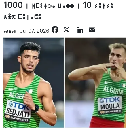
1000 ⵏ ⵍⵎⵉⵜⵔⴰ ⵡⴰⵙⵙ ⵏ 10 ⵢⵓⵍⵢⵓ
ⴷⴻⴳ ⵎⵓⵏⴰⵛⵓ
Facebook
X
LinkedIn
Email
ⴰⴷⴷⴰⵍ
Jul 07, 2026