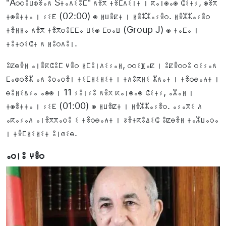
"Aⵔⵔⵓⵡⵀⴻⴰⴷ Sⵜⴰⴷⵉⵓⵎ" ⴷⴻⴳ ⵜⴻⵎⴷⵉⵏⵜ ⵏ ⴽⴰⵏⵙⴰⵙ ⵛⵉⵜⵢ, ⵙⴻⴳ
ⵜⵙⴻⵜⵜⴰ ⵏ ⵢⵉⴹ (02:00) ⵙ ⵍⵡⴻⵇⵜ ⵏ ⵍⴻⵣⵣⴰⵢⴻⵔ. ⵍⴻⵣⵣⴰⵢⴻⵔ
ⵜⴻⵍⵍⴰ ⴷⴻⴳ ⵜⴻⴳⵔⵓⵎⵎⴰ ⵡⵉⵙ ⵎⵔⴰⵡ (Group J) ⵙ ⵜⴰⵎⴰ ⵏ
ⵜⵓⵜⵔⵉⵛⵜ ⴷ ⵍⵓⵔⴷⵓⵏ.
ⵓⵇⴱⴻⵍ ⴰⵏⴻⴽⵛⵓⵎ ⵖⴻⵔ ⵍⵎⵓⵏⴷⵉⵢⴰⵍ, ⵔⵔⵉⴼⴰⵇ ⵏ ⵓⵇⴻⵔⵔⵓ ⵔⵉⵢⴰⴷ
ⵎⴰⵀⵔⴻⵣ ⴰⴷ ⵓⵔⴰⵔⴻⵏ ⵜⵉⵎⵍⵉⵍⵉⵜ ⵏ ⵜⴷⵓⴽⵍⵉ ⵣⴷⴰⵜ ⵏ ⵜⴻⵔⴱⴰⵄⵜ ⵏ
ⴱⵓⵍⵉⵠⵢⴰ ⴰⵙⵙ ⵏ 11 ⵢⵓⵏⵢⵓ ⴷⴻⴳ ⴽⴰⵏⵙⴰⵙ ⵛⵉⵜⵢ, ⴰⵣⴰⵍ ⵏ
ⵜⵙⴻⵜⵜⴰ ⵏ ⵢⵉⴹ (01:00) ⵙ ⵍⵡⴻⵇⵜ ⵏ ⵍⴻⵣⵣⴰⵢⴻⵔ. ⴰⵢⴰⴳⵉ ⴷ
ⴰⴽⴰⵢⴰⴷ ⴰⵏⴻⴳⴳⴰⵔⵓ ⵉ ⵜⴻⵔⴱⴰⵄⵜ ⵏ ⵒⴻⵜⴽⵓⵠⵉⵛ ⵓⵇⴱⴻⵍ ⵜⴰⵣⵡⴰⵔⴰ
ⵏ ⵜⴻⵎⵍⵉⵍⵉⵜ ⵓⵏⵚⵉⴱ.
ⴰⵔⵏⵓ ⵖⴻⵔ