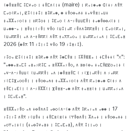
ⵉⵙⴻⵍⵍⴻⵎ ⵓⵎⵖⴰⵔ ⵏ ⵜⴻⵎⴷⵉⵏⵜ (maire) ⵏ ⴽⴰⵏⵙⴰⵙ ⵛⵉⵜⵢ ⴷⴻⴳ
ⵎⴰⵔⵉⴽⴰⵏ, ⵇⵓⵉⵏⵜⵓⵏ ⵍⵓⴽⴰⵙ, ⵙ ⵜⴻⵔⴱⴰⵄⵜ ⵜⴰⵖⴻⵍⵏⴰⵡⵜ
ⵜⴰⵣⵣⴰⵢⵔⵉⵜ ⵏ ⵜⴽⵓⵔⵜ ⵏ ⵓⴹⴰⵔ ⵉ ⴷ-ⵢⴻⵡⵡⴹⴻⵏ ⵜⴰⵙⴻⴱⴱⵃⵉⵜ ⵏ
ⵡⴰⵙⵙ-ⴰ ⵏ ⵍⴻⵜⵏⵉⵢⴻⵏ ⵖⴻⵔ ⵉⵡⵓⵏⴰⴽ ⵢⴻⴷⴷⵓⴽⴽⵍⴻⵏ ⵏ ⵎⴰⵔⵉⴽⴰⵏ,
ⵉⵡⴰⴽⴽⴻⵏ ⴰⴷ ⴷ-ⵜⴻⴽⴽⵉ ⴷⴻⴳ ⵜⴰⴳⴳⴰⵔⴰ ⵏ ⵡⴰⴽⴽⴰⵢⴰⴷ ⵏ ⵓⵎⴰⴹⴰⵍ
2026 (ⵙⴻⴳ 11 ⵢⵓⵏⵢⵓ ⵖⴻⵔ 19 ⵢⵓⵍⵢⵓ).
ⵢⵓⵔⴰ ⵇⵓⵉⵏⵜⵓⵏ ⵍⵓⴽⴰⵙ ⴷⴻⴳ ⵓⵙⵎⴻⵍ ⵏ ⵓⵣⴻⵟⵟⴰ ⵏ ⵜⵎⴻⵜⵜⵉ "ⵝ":
"ⴰⵙⵙⴰⵍⴰⵎⵓ ⴰⵍⴰⵢⴽⵓⵎ ⴰ ⵍⴻⵣⵣⴰⵢⴻⵔ, ⴷ ⵍⵀⵉⴱⴰ ⵜⴰⵎⴻⵇⵇⵔⴰⵏⵜ ⵉ
ⴰⵖ-ⴷ-ⵢⴻⵡⵡⵉ ⵉⵡⴰⴽⴽⴻⵏ ⴰⴷ ⵏⵙⴻⵍⵍⴻⵎ ⵉ ⵢⵉⴼⵏⴰⴽⴻⵏ ⴷ ⵢⴰⴽⴽ
ⵢⵉⵎⵓⴼⴰⵔⵔⴻⵏ ⵏ ⵜⴻⵔⴱⴰⵄⵜ ⵜⴰⵣⵣⴰⵢⵔⵉⵜ ⴷⴻⴳ ⴽⴰⵏⵙⴰⵙ ⵛⵉⵜⵢ ⴷ
ⵜⴻⵎⵏⴰⴹⵉⵏ ⵉ ⴷ-ⵢⴻⵣⵣⵉⵏ ⴼⴻⵍⵍ-ⴰⵙ ⴷⴻⴳ ⵜⴰⵍⵍⵉⵜ ⵏ ⵡⴰⴽⴽⴰⵢⴰⴷ
ⵏ ⵓⵎⴰⴹⴰⵍ".
ⵍⴻⵣⵣⴰⵢⴻⵔ ⴰⴷ ⵜⴱⴻⴷⴷⵓ ⴰⴱⵔⵉⴷ-ⵉⵙ ⴷⴻⴳ ⵓⴽⴰⵢⴰⴷ ⴰⵙⵙ ⵏ 17
ⵢⵓⵏⵢⵓ ⴷⴻⴳ ⵢⵉⵡⴻⵜ ⵏ ⵜⴻⵎⵍⵉⵍⵉⵜ ⵉⴶⴻⵀⴷⴻⵏ ⵣⴷⴰⵜ ⵏ ⵜⴻⵔⴱⴰⵄⵜ ⵏ
ⴰⵔⴶⴰⵏⵜⵉⵏ (ⵜⴰⴱⵓⵖⴰⵍⵜ ⵏ ⵓⵎⴰⴹⴰⵍ), ⴷⴻⴳ ⵓⵏⵏⴰⵔ ⵏ