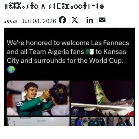
ⵍⴻⵣⵣⴰⵢⴻⵔ ⴷ ⵢⵉⵎⵓⴼⴰⵔⵔⴻⵏ-ⵉⵙ
Facebook
X
LinkedIn
Email
ⴰⴷⴷⴰⵍ
Jun 08, 2026