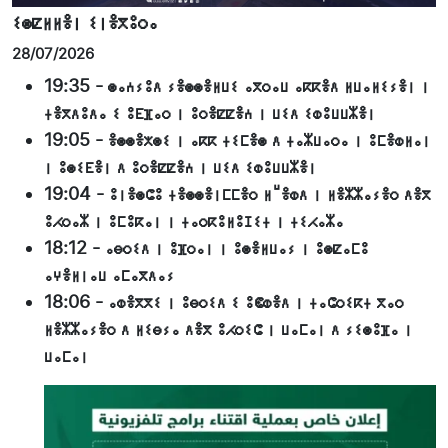
ⵉⵙⵇⵍⵍⴻⵏ ⵉⵏⴻⴳⵓⵔⴰ
28/07/2026
19:35
-
ⵙⴰⵄⵢⵓⴷ ⵢⴻⵙⵙⴻⵍⵡⵉ ⴰⴳⵔⴰⵡ ⴰⴽⴽⴻⴷ ⵍⵡⴰⵍⵉⵢⴻⵏ ⵏ
ⵜⴻⴳⴷⵓⴷⴰ ⵉ ⵓⴹⴼⴰⵔ ⵏ ⵓⵔⴻⵇⵇⴻⵄ ⵏ ⵡⵉⴷ ⵉⵀⵓⵡⵡⵣⴻⵏ
19:05
-
ⴻⵙⵙⴻⵅⵙⵉ ⵏ ⴰⴽⴽ ⵜⵉⵎⴻⵙ ⴷ ⵜⴰⵣⵡⴰⵔⴰ ⵏ ⵓⵎⴻⵀⵍⴰⵏ
ⵏ ⵓⵙⵉⴹⴻⵏ ⴷ ⵓⵔⴻⵇⵇⴻⵄ ⵏ ⵡⵉⴷ ⵉⵀⵓⵡⵡⵣⴻⵏ
19:04
-
ⵓⵏⴻⵙⵛⵓ ⵜⴻⵙⵙⴻⵏⵎⵎⴻⵔ ⵍⵯⴻⵀⴷ ⵏ ⵍⴻⵣⵣⴰⵢⴻⵔ ⴷⴻⴳ
ⵓⵃⵔⴰⵣ ⵏ ⵓⵎⵓⴽⴰⵏ ⵏ ⵜⴰⵔⴽⵓⵍⵓⵊⵉⵜ ⵏ ⵜⵉⵃⴰⵣⴰ
18:12
-
ⴰⴱⵔⵉⴷ ⵏ ⵓⴼⵔⴰⵏ ⵏ ⵓⵙⴻⵍⵡⴰⵢ ⵏ ⵓⵙⵇⴰⵎⵓ
ⴰⵖⴻⵍⵏⴰⵡ ⴰⵎⴰⴳⴷⴰⵢ
18:06
-
ⴰⵀⴻⴳⴳⵉ ⵏ ⵓⴱⵔⵉⴷ ⵉ ⵓⵞⵀⴻⴷ ⵏ ⵜⴰⵛⵔⵉⴽⵜ ⴳⴰⵔ
ⵍⴻⵣⵣⴰⵢⴻⵔ ⴷ ⵍⵉⴱⵢⴰ ⴷⴻⴳ ⵓⵃⵔⵉⵛ ⵏ ⵡⴰⵎⴰⵏ ⴷ ⵢⵉⵙⵓⴼⴰ ⵏ
ⵡⴰⵎⴰⵏ