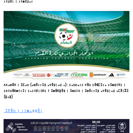
ⵢⵉⵡⴻⵏ ⵏ ⵢⵉⵙⵓⵡⴰⵢ
ⴷⴷⴰⴱⴻⵅ ⵏ ⵓⴹⴰⵔ (ⴰⵀⴻⵢⵢⵓⵍ ⴰⵖⴻⵍⵏⴰⵡ ⴰ): ⵜⴰⵔⵔⴰⵢⵜ ⵖⴻⵔ ⵜⴻⵞⵎⵓⵢⴰ ⵜⵓⵙⵍⵉⴳⵜ ⵏ
ⵜⴷⵉⵔⴻⴽⵙⵉⵢⵓⵏ ⵜⴰⵜⵉⴽⵏⵉⴽⵜ ⵉ ⵓⵙⴻⴽⴼⴻⵍ ⵏ ⵓⴱⵔⵉⴷ ⵏ ⵓⵀⴻⵢⵢⵓⵍ ⴰⵖⴻⵍⵏⴰⵡ ⴰⵎⴻⵏⵣⵓ
(ⴼⴰⴼ)
ⵓⴳⴻⵔ ⵏ ⵢⵉⵙⴰⵍⵍⴻⵏ