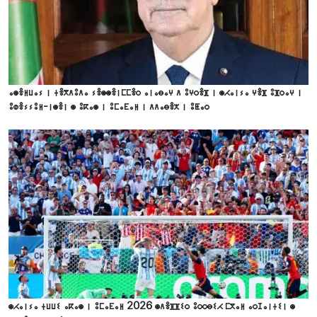
ⴰⵙⴻⵍⵡⴰⵢ ⵏ ⵜⴻⴳⴷⵓⴷⴰ ⵢⴻⵙⵙⴻⵏⵎⵎⴻⵔ ⴰⵏⴰⴱⴰⵖ ⴷ ⵓⵖⵔⴻⴼ ⵏ ⵙⵃⴰⵏⵢⴰ ⵖⴻⴼ ⵓⴼⵔⴰⵖ ⵏ
ⵓⵀⴻⵢⵢⵓⵍ-ⵏⵙⴻⵏ ⵙ ⵓⴽⴰⵙ ⵏ ⵓⵎⴰⴹⴰⵍ ⵏ ⴷⴷⴰⴱⴻⵅ ⵏ ⵓⵟⴰⵔ
ⵙⵃⴰⵏⵢⴰ ⵜⵡⵡⵉ ⴰⴽⴰⵙ ⵏ ⵓⵎⴰⴹⴰⵍ 2026 ⵙⴷⴻⴼⴼⵉⵔ ⵓⵔⵔⴱⵉⵃ ⵎⴳⴰⵍ ⴰⵔⵊⴰⵏⵜⵉⵏ ⵙ