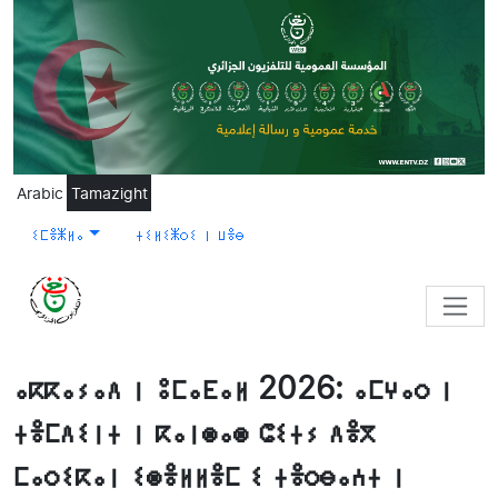
Skip to main content
Arabic
Tamazight
ⵉⵎⴻⵥⵍⴰ
ⵜⵉⵍⵉⵥⵔⵉ ⵏ ⵡⴻⴱ
ⴰⴽⴽⴰⵢⴰⴷ ⵏ ⵓⵎⴰⴹⴰⵍ 2026: ⴰⵎⵖⴰⵔ ⵏ
ⵜⴻⵎⴷⵉⵏⵜ ⵏ ⴽⴰⵏⵙⴰⵙ ⵛⵉⵜⵢ ⴷⴻⴳ
ⵎⴰⵔⵉⴽⴰⵏ ⵉⵙⴻⵍⵍⴻⵎ ⵉ ⵜⴻⵔⴱⴰⵄⵜ ⵏ