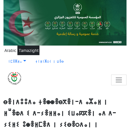
Skip to main content
Arabic
Tamazight
ⵉⵎⴻⵥⵍⴰ
ⵜⵉⵍⵉⵥⵔⵉ ⵏ ⵡⴻⴱ
ⴱⴻⵏⴷⵓⵓⴷⴰ ⵜⴻⵙⵙⴻⴱⴳⴻⵏ-ⴷ ⴰⵣⴰⵍ ⵏ
ⵍⵯⴻⵀⴷ ⵉ ⴷ-ⵢⴻⵍⵍⴰⵏ ⵉⵡⴰⴽⴽⴻⵏ ⴰⴷ ⴷ-
ⵢⵉⵍⵉ ⵓⵙⴻⵍⵎⴻⴷ ⵏ ⵢⵉⴱⴻⵔⴷⴰⵏ ⵏ