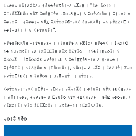
ⵎⴰⵙⵙⴰ ⴱⴻⵏⴷⵓⵓⴷⴰ ⵜⴻⵙⵙⴻⴱⴳⴻⵏ-ⴷ ⴰⵣⴰⵍ ⵏ "ⵓⵙⵏⴻⵔⵏⵉ ⵏ
ⵓⵎⵢⴻⵣⵣⵡⴻⵔ ⴷⴻⴳ ⵓⵙⴻⵍⵎⴻⴷ ⴰⴳⵔⴰⵖⵍⴰⵏ ⴷ ⵓⴱⴻⵃⴱⴻⵀ ⵏ ⵓⵏⴰⴷⵉ ⴷ
ⵓⵙⴰⵔⵓ ⵏ ⵜⵓⵙⵙⵏⴰ ⵖⴻⴼ ⵓⴳⴻⵔⵔⵓⵞ-ⴰⴳⵉ ⵉⵡⴰⴽⴽⴻⵏ ⴰⴷ ⵜⴻⵇⵇⵉⵎ ⵉ
ⵜⵙⵓⵜⵡⵉⵏ ⵉ ⴷ-ⵉⵜⴻⴷⴷⵓⵏ".
ⵜⴻⵙⴼⵓⴽⴽⴻⵍ ⵜⵏⴻⵖⵍⴰⴼⵜ ⵏ ⵢⵉⴷⵍⴻⵙ ⴷ ⵜⵥⵓⵔⵉ ⵍⴻⴱⵖⵉ ⵏ ⵓⵃⵔⵉⵛ-
ⵉⵙ ⵉⵡⴰⴽⴽⴻⵏ ⴰⴷ ⵉⴽⴻⵎⵎⴻⵍ ⴷⴻⴳ ⵓⴹⴼⴻⵔ ⵏ ⵢⵉⵙⴻⵏⴼⴰⵔⴻⵏ ⵉ
ⵓⵃⵔⴰⵣ ⵏ ⵓⴳⴻⵔⵔⵓⵞ ⴰⵖⴻⵍⵏⴰⵡ ⴷ ⵓⵙⵓⴼⴼⴻⵖ-ⵉⵙ ⴷ ⵍⵍⵙⴰⵙ ⵏ
ⵓⵏⴻⴳⵎⵓ ⵏ ⵢⵉⴷⵍⴻⵙ ⴷ ⵜⵎⴻⵔⵔⴻⵢⵜ, ⵢⴻⵔⵏⴰ ⴷ ⴰⵣⵓ ⵏ ⵓⴷⵉⵡⴻⵏ ⴳⴰⵔ
ⵜⵖⴻⵔⵎⵉⵡⵉⵏ ⴷ ⵓⵙⴻⵔⵙ ⵏ ⵡⴰⵟⴰⵍⴻⵏ ⵏ ⵍⴻⵀⵏⴰ.
ⵉⴱⴻⵔⴷⴰⵏ-ⴰⴳⵉ ⵍⵎⴻⵏⵜ ⴰⵎⴽⴰⵏ ⴰⵣⴰⵢⵣⵉ ⵏ ⵀⵉⴱⵓⵏ ⴷⴻⴳ ⵜⵡⵉⵍⴰⵢⵜ
ⵏ ⵄⴻⵏⵏⴰⴱⴰ, ⵜⴰⵖⴰⵙⵜ ⴷ ⵎⴰⴷⵓⵔ ⴷⴻⴳ ⵜⵡⵉⵍⴰⵢⵜ ⵏ ⵙⵓⵇ ⴰⵀⵔⴰⵙ, ⵉ
ⵢⴻⵇⵇⵏⴻⵏ ⵖⴻⵔ ⵓⵎⴻⵣⵔⵓⵢ ⵏ ⴰⴳⵓⵙⵜⵉⵏ ⵉⵎⵇⴻⴷⴷⴻⵙ.
ⴰⵔⵏⵓ ⵖⴻⵔ