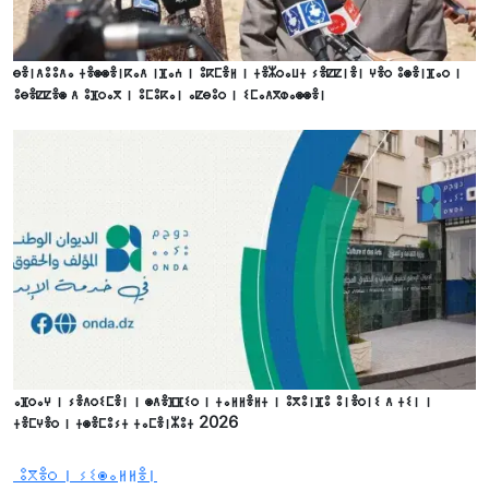
ⴱⴻⵏⴷⵓⵓⴷⴰ ⵜⴻⵙⵙⴻⵏⴽⴰⴷ ⵏⴼⴰⵄ ⵏ ⵓⴽⵎⴻⵍ ⵏ ⵜⴻⵣⵔⴰⵡⵜ ⵢⴻⵇⵇⵏⴻⵏ ⵖⴻⵔ ⵓⵙⴻⵏⴼⴰⵔ ⵏ
ⵓⴱⴻⵇⵇⴻⵙ ⴷ ⵓⴼⵔⴰⴳ ⵏ ⵓⵎⵓⴽⴰⵏ ⴰⵇⴱⵓⵔ ⵏ ⵉⵎⴰⴷⴳⵀⴰⵙⵙⴻⵏ
ⴰⴼⵔⴰⵖ ⵏ ⵢⴻⴷⵔⵉⵎⴻⵏ ⵏ ⵙⴷⴻⴼⴼⵉⵔ ⵏ ⵜⴰⵍⵍⴻⵍⵜ ⵏ ⵓⴳⵓⵏⴼⵓ ⵓⵏⴻⵔⵏⵉ ⴷ ⵜⵉⵏ ⵏ
ⵜⴻⵎⵖⴻⵔ ⵏ ⵜⵙⴻⵎⵓⵢⵜ ⵜⴰⵎⴻⵏⵣⵓⵜ 2026
ⵓⴳⴻⵔ ⵏ ⵢⵉⵙⴰⵍⵍⴻⵏ