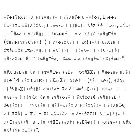
ⵜⴻⵙⵙⴻⴱⴳⴻⵏ-ⴷ ⵜⵏⴻⵖⵍⴰⴼⵜ ⵏ ⵢⵉⴷⵍⴻⵙ ⴷ ⵜⵥⵓⵔⵉ, ⵎⴰⵙⵙⴰ
ⵎⴰⵍⵉⴽⴰ ⴱⴻⵏⴷⵓⵓⴷⴰ, ⵡⴰⵙⵙ-ⴰ ⵏ ⵜⵜⵍⴰⵜⴰ ⴷⴻⴳ ⵄⴻⵏⵏⴰⴱⴰ, ⴰⵣⴰⵍ
ⵏ ⵍⵯⴻⵀⴷ ⵉ ⴷ-ⵢⴻⵍⵍⴰⵏ ⵉⵡⴰⴽⴽⴻⵏ ⴰⴷ ⴷ-ⵢⵉⵍⵉ ⵓⵙⴻⵍⵎⴻⴷ
(ⵛⵍⴰⵙⵙⵉⴼⵉⵛⴰⵜⵉⵓⵏ) ⵏ ⵢⵉⴱⴻⵔⴷⴰⵏ ⵏ ⴰⴳⵓⵙⵜⵉⵏ ⴷⴰⵅⴻⵍ ⵏ
ⵓⴳⴻⵔⵔⵓⵞ ⴰⴳⵔⴰⵖⵍⴰⵏ ⵏ ⴷⴷⵓⵏⵉⵜ ⵏ ⵜⵓⴷⴷⵙⴰ ⵏ ⵢⵉⵖⵍⴰⵏⴻⵏ
ⵢⴻⴷⴷⵓⴽⴽⵍⴻⵏ ⵉ ⵓⵙⴻⵍⵎⴻⴷ, ⵜⵓⵙⵙⵏⴰ ⴷ ⵢⵉⴷⵍⴻⵙ "ⵢⵓⵏⴻⵙⴽⵓ".
ⴷⴻⴳ ⵡⴰⵡⴰⵍ-ⵉⵙ ⵉ ⵜⴻⵖⴻⵎⵙⴰ ⵜⴰⵎⴰ ⵏ ⵔⵔⴻⵣⵣⴰ ⵏ ⴻⵍⴱⴰⴱⴰ ⵍⵢⵓⵏ
ⵡⵉⵙ 14 ⵖⴻⵔ ⵡⴰⵎⴽⴰⵏ ⴰⵣⴰⵢⵣⵉ "ⵀⵉⴱⵓⵏ" (ⵄⴻⵏⵏⴰⴱⴰ), ⵜⵓⵔⴰ
ⵜⵏⴻⵖⵍⴰⴼⵜ ⴱⴻⵍⵍⵉ ⵉⴱⵔⵉⴷ-ⴰⴳⵉ ⴷ "ⴰⵙⴻⵏⴼⴰⵔ ⵜⴰⵔⵔⴰⵢⴰⵏⵜ ⵏ
ⴷⴷⵓⵍⴰ ⵉ ⵢⵉⵙⵉⴳ-ⵉⵙ ⴷ ⴰⵙⴻⴼⵔⴰⵣ ⵏ ⵓⴳⴻⵔⵔⵓⵞ ⴰⵖⴻⵍⵏⴰⵡ ⴷ
ⵓⵙⵏⴻⵔⵏⵉ ⵏ ⵢⵉⴷⵍⴻⵙ ⵏ ⵍⴻⵣⵣⴰⵢⴻⵔ ⴷ ⵜⵎⴻⵔⵔⴻⵢⵜ ⵏ ⵢⵉⴷⵍⴻⵙ,
ⵉⵡⴰⴽⴽⴻⵏ ⴰⵎⴽⴰⵏ-ⴰⴳⵉ ⴰⵣⴰⵢⵣⵉ ⴰⴷ ⴷ-ⵢⴻⵇⵇⵉⵎ ⴷ ⵜⴰⵏⵉⵍⴰ ⵉ
ⵢⵉⵎⵏⴰⴷⵉⵢⴻⵏ ⴷ ⵡⵉⴷ ⵢⴻⵟⵟⴰⴼⴰⵔⴻⵏ ⵜⴰⵎⵓⵙⵏⵉ ⵏ ⴰⴳⵓⵙⵜⵉⵏ ⴷⴻⴳ
ⴷⴷⵓⵏⵉⵜ ⴽⴰⵎⴻⵍ".