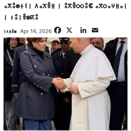
ⴰⴳⵓⵙⵜⵉⵏ ⴷⴰⵅⴻⵍ ⵏ ⵓⴳⴻⵔⵔⵓⵞ ⴰⴳⵔⴰⵖⵍⴰⵏ
ⵏ ⵢⵓⵏⴻⵙⴽⵓ
Facebook
X
LinkedIn
Email
ⵉⴷⵍⴻⵙ
Apr 14, 2026