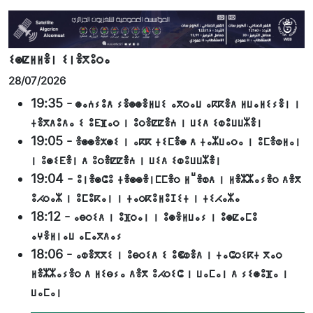
ⵉⵙⵇⵍⵍⴻⵏ ⵉⵏⴻⴳⵓⵔⴰ
28/07/2026
19:35
-
ⵙⴰⵄⵢⵓⴷ ⵢⴻⵙⵙⴻⵍⵡⵉ ⴰⴳⵔⴰⵡ ⴰⴽⴽⴻⴷ ⵍⵡⴰⵍⵉⵢⴻⵏ ⵏ
ⵜⴻⴳⴷⵓⴷⴰ ⵉ ⵓⴹⴼⴰⵔ ⵏ ⵓⵔⴻⵇⵇⴻⵄ ⵏ ⵡⵉⴷ ⵉⵀⵓⵡⵡⵣⴻⵏ
19:05
-
ⴻⵙⵙⴻⵅⵙⵉ ⵏ ⴰⴽⴽ ⵜⵉⵎⴻⵙ ⴷ ⵜⴰⵣⵡⴰⵔⴰ ⵏ ⵓⵎⴻⵀⵍⴰⵏ
ⵏ ⵓⵙⵉⴹⴻⵏ ⴷ ⵓⵔⴻⵇⵇⴻⵄ ⵏ ⵡⵉⴷ ⵉⵀⵓⵡⵡⵣⴻⵏ
19:04
-
ⵓⵏⴻⵙⵛⵓ ⵜⴻⵙⵙⴻⵏⵎⵎⴻⵔ ⵍⵯⴻⵀⴷ ⵏ ⵍⴻⵣⵣⴰⵢⴻⵔ ⴷⴻⴳ
ⵓⵃⵔⴰⵣ ⵏ ⵓⵎⵓⴽⴰⵏ ⵏ ⵜⴰⵔⴽⵓⵍⵓⵊⵉⵜ ⵏ ⵜⵉⵃⴰⵣⴰ
18:12
-
ⴰⴱⵔⵉⴷ ⵏ ⵓⴼⵔⴰⵏ ⵏ ⵓⵙⴻⵍⵡⴰⵢ ⵏ ⵓⵙⵇⴰⵎⵓ
ⴰⵖⴻⵍⵏⴰⵡ ⴰⵎⴰⴳⴷⴰⵢ
18:06
-
ⴰⵀⴻⴳⴳⵉ ⵏ ⵓⴱⵔⵉⴷ ⵉ ⵓⵞⵀⴻⴷ ⵏ ⵜⴰⵛⵔⵉⴽⵜ ⴳⴰⵔ
ⵍⴻⵣⵣⴰⵢⴻⵔ ⴷ ⵍⵉⴱⵢⴰ ⴷⴻⴳ ⵓⵃⵔⵉⵛ ⵏ ⵡⴰⵎⴰⵏ ⴷ ⵢⵉⵙⵓⴼⴰ ⵏ
ⵡⴰⵎⴰⵏ