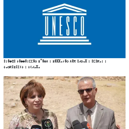
ⵓⵏⴻⵙⵛⵓ ⵜⴻⵙⵙⴻⵏⵎⵎⴻⵔ ⵍⵯⴻⵀⴷ ⵏ ⵍⴻⵣⵣⴰⵢⴻⵔ ⴷⴻⴳ ⵓⵃⵔⴰⵣ ⵏ ⵓⵎⵓⴽⴰⵏ ⵏ
ⵜⴰⵔⴽⵓⵍⵓⵊⵉⵜ ⵏ ⵜⵉⵃⴰⵣⴰ