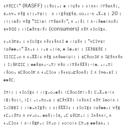
ⵜⴳⴻⵎⵎⵉ" (RASFF) ⵏⵏⴻⵔⵏⴰⵏ ⵙ ⵢⵉⵡⴻⵜ ⵏ ⵜⵉⴷⴷⵢ ⵉⴶⴻⵀⴷⴻⵏ,
ⵍⴰⴷⵖⴰ ⵖⴻⴼ ⵜⵉⵏⴰⴶⵍⵉⵏ ⴷ ⵢⵉⴼⴻⵍⴼⴻⵍ. ⵔⵔⴰⵏ-ⴷ ⴰⵣⴰⵍ ⵏ 20 ⵏ
ⵢⵉⵏⵉⵀⴻⵏ ⵖⴻⴼ "ⵓⵎⵉⵀⵉ ⵉⴶⴻⵀⴷⴻⵏ", ⴷ ⴰⵢⴻⵏ ⵉ ⴷ-ⵢⴻⵙⵙⵉⴷⵔⴻⵏ
ⵍⵖⴻⵛⵛ ⵏ ⵢⵉⵎⵙⴻⵅⵍⵢⴻⵏ (consumers) ⴷⴻⴳ ⵜⵓⵔⵓⴼⵜ.
ⵜⴰⴷⵓⴽⵍⴰ ⵏ ⵜⵓⵔⵓⴼⵜ ⵜⴻⵜⵜⴻⴷⴷⵓ ⵙ ⵢⵉⵡⴻⵜ ⵏ "ⵜⵎⵓⵖⵍⵉ
ⵉⵕⴻⵙⵙⴰⵏ" ⵣⴷⴰⵜ ⵏ ⵢⴰⵍ ⴰⵏⵉⵀ, ⵙ ⵓⵙⴰⵍⵉ ⵏ ⵓⵣⴻⵟⵟⴻⴹ ⵏ
ⵓⵊⵓⵎⵎⴰⵔ ⴷ ⵜⴰⵣⵣⵉⵜ ⵖⴻⴼ ⵜⵄⴻⴱⴱⵉⵡⵉⵏ ⵏ ⵍⵎⴻⵔⵔⵓⴽ ⴷ ⵓⵇⴻⴷⴷⴻⵄ
ⵏ ⵓⵏⴻⴽⵛⵓⵎ ⵏ ⵙⵙⴻⵍⵄⴰ-ⴰⴳⵉ ⵖⴻⵔ ⵢⵉⴳⴻⴷⴻⵣⴻⵏ-ⵉⵙ. ⴰⵢⴰⴳⵉ
ⵢⴻⵔⵔⴰ ⵍⵎⴻⵔⵔⵓⴽ ⴷ ⵜⴰⵎⵓⵔⵜ ⵢⴻⵜⵜⵡⴰⵇⴻⵔⵄⴻⵏ ⵓ ⴷ ⵓⵖⴱⴰⵍⵓ ⵏ
ⵙⵙⴻⵎ.
ⵓⴳⵉⵏ ⵏ ⵜⵓⵔⵓⴼⵜ ⵉ ⵢⵉⴼⴰⵔⴰⵙⴻⵏ ⵉⵎⴻⵔⵔⵓⴽⵉⵢⴻⵏ ⵎⴰⵣⴰⵍ-ⵉⵜ
ⵉⵟⵏⴻⵔⵏⵉ, ⵉⵎⵉ ⴰⵏⴰⴳⵔⴰⵡ ⵏ ⵍⵎⴻⵅⵣⴻⵏ ⵉⵜⴻⴷⴷⵓ ⴷⴻⴳ ⵓⴱⵔⵉⴷ ⵏ
ⵓⵃⵓⵟⵟⵓ ⵏ ⵢⵉⵙⴰⴷⵓⴼⴻⵏ ⵏ ⵜⵏⴻⵣⵣⵓⵜ ⵏ ⵜⵓⵔⵓⴼⵜ ⵉⵕⴻⵙⵙⴰⵏ ⵖⴻⴼ
ⵜⵎⴰⵏⴻⴳⵜ ⴷ ⵜⵖⴰⵔⴰ. ⵙⴱⴻⵏⵢⵓⵍ, ⴰⵎ ⵡⴻⵎⴽⴰⵏ ⵏ ⵓⵄⴻⴷⴷⵉ, ⴷ
ⵜⴰⵎⵓⵔⵜ ⵉ ⴷ-ⵢⴻⴼⴽⴰⵏ ⵓⴳⴰⵔ ⵏ ⵜⵔⵉⵔⵉⵜ ⵎⴳⴰⵍ ⵙⵙⴻⵍⵄⴰ ⵏ