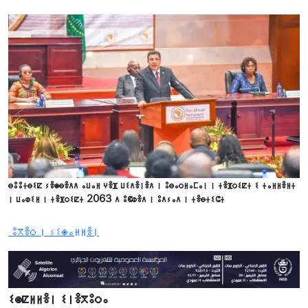
ⴱⵓⵓⵜⴱⵉⵇ ⵢⴻⵙⴱⴻⴷⴷ ⴰⵡⴰⵍ ⵖⴻⴼ ⵡⵉⴷⴻⵏⴻⴷ ⵏ ⵓⴱⴰⵔⵍⴰⵎⴰⵏ ⵏ ⵜⴻⴼⵔⵉⵇⵜ ⵉ ⵜⴰⵍⵍⴻⵍⵜ
ⵏ ⵡⴰⵀⵉⵍ ⵏ ⵜⴻⴼⵔⵉⵇⵜ 2063 ⴷ ⵓⵞⵀⴻⴷ ⵏ ⵓⴷⵢⴰⴷ ⵏ ⵜⴻⴱⵜⵉⵛⵜ
ⵓⴳⴻⵔ ⵏ ⵢⵉⵙⴰⵍⵍⴻⵏ
ⵉⵙⵇⵍⵍⴻⵏ ⵉⵏⴻⴳⵓⵔⴰ