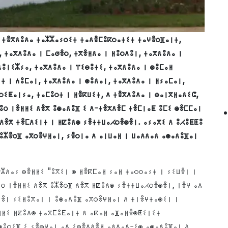
 ⵜⴻⴳⴷⵓⴷⴰ ⵜⴰⵣⵣⴰⵢⵔⵉⵜ ⵜⴰⴷⴻⵎⵓⴽⵔⴰⵜⵉⵜ ⵜⴰⵖⴻⵔⴼⴰⵏⵜ,
, ⵜⴰⴳⴷⵓⴷⴰ ⵏ ⵎⴰⵚⴻⵔ, ⵜⴳⴻⵍⴷⴰ ⵏ ⵍⵓⵔⴷⵓⵏ, ⵜⴰⴳⴷⵓⴷⴰ ⵏ
ⴷⵓⵏⵉⵣⵢⴰ, ⵜⴰⴳⴷⵓⴷⴰ ⵏ ⴶⵉⴱⵓⵜⵉ, ⵜⴰⴳⴷⵓⴷⴰ ⵏ ⵙⵓⵎⴰⵍ
ⵜ ⵏ ⵄⵓⵎⴰⵏ, ⵜⴰⴳⴷⵓⴷⴰ ⵏ ⵙⵓⴷⴰⵏ, ⵜⴰⴳⴷⵓⴷⴰ ⵏ ⵍⵢⴰⵎⴰⵏ,
ⵔⵉⵟⴰⵏⵢⴰ, ⵜⴰⵎⵓⵔⵜ ⵏ ⵍⴻⴽⵡⵉⵜ, ⴷ ⵜⴻⴳⴷⵓⴷⴰ ⵏ ⴱⴰⵏⴳⵍⴰⴷⵉⵛ,
ⵓⵔ ⵏⴻⵍⵍⵉ ⴷⴻⴳ ⵓⵙⴰⴷⵓⴼ ⵉ ⴷ-ⵜⴻⵅⴷⴻⵎ ⵜⴻⵎⵏⴰⵟ ⵓⵎⵉ ⵙⴻⵎⵎⴰⵏ
 ⴷⴻⴳ ⵜⴻⵎⴷⵉⵏⵜ ⵏ ⵍⵇⵓⴷⵙ ⵢⴻⵜⵜⵡⴰⵃⵔⴻⵙⴻⵏ. ⴰⵢⴰⴳⵉ ⴷ ⵓⵃⵓⵟⵟⵓ
ⵓⵣⴻⵔⴼ ⴰⴳⵔⴻⵖⵍⴰⵏ, ⵢⴻⵔⵏⴰ ⴷ ⴰⵏⵡⴰⵍ ⵏ ⵡⴰⴷⴷⴰⴷ ⴰⵙⴰⴷⵓⴼⴰⵏ
ⵣⴷⴰⵢ ⴱⴻⵍⵍⵉ "ⵓⴳⵉⵏ ⵙ ⵍⴻⴽⵎⴰⵍ ⵢⴰⵍ ⵜⴰⵔⵔⴰⵢⵜ ⵏ ⵢⵉⵡⴻⵏ ⵏ
ⵓⵔ ⵏⴻⵍⵍⵉ ⴷⴻⴳ ⵓⵣⴻⵔⴼ ⴷⴻⴳ ⵍⵇⵓⴷⵙ ⵢⴻⵜⵜⵡⴰⵃⵔⴻⵙⴻⵏ, ⵏⴻⵖ ⴰⴷ
ⵍⴻⵏ ⵢⵉⵍⵓⴳⴰⵏ ⵏ ⵓⵙⴰⴷⵓⴼ ⴰⴳⵔⴻⵖⵍⴰⵏ ⴷ ⵜⵏⴻⵖⵜⴰⵙⵉⵏ ⵏ
ⵍⵍⵉ ⵍⵇⵓⴷⵙ ⵜⴰⴳⵎⵓⴹⴰⵏⵜ ⴷ ⴰⴽⴰⵍ ⴰⴼⴰⵍⴻⵙⵟⵉⵏⵉⵜ
ⵙⵓⵔⵉⴼ ⵉ ⵢⴻⴱⵖⴰⵏ ⴰⴷ ⵉⴱⴻⴷⴷⴻⵍ ⴰⴷⴷⴰⴷ-ⵉⵙ ⴰⵙⴰⴷⵓⴼⴰⵏ ⴷ