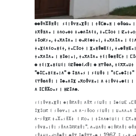
ⵙⵙⴻⵖⵣⴻⵍⴻⵏ ⵢⵉⵏⴻⵖⵍⴰⴼⴻⵏ ⵏ ⵜⴻⵎⵙⴰⵍ ⵏ ⴱⴻⵕⵕⴰ ⵏ
ⵜⴳⴻⵍⴷⴰ ⵏ ⵜⵄⵔⴰⴱⵜ ⵜⴰⵙⵄⵓⴷⵉⵜ, ⵜⴰⵎⵓⵔⵜ ⵏ ⵇⴰⵜⴰⵔ
ⵜⵓⵔⴽⵢⴰ, ⵜⴰⴳⴷⵓⴷⴰ ⵏ ⴱⴰⴽⵉⵙⵜⴰⵏ, ⵜⴰⴳⴷⵓⴷⴰ ⵏ ⵉⵏ
ⵜⴰⴼⵉⴷⵉⵔⴰⵍⵉⵜ, ⵜⴰⵎⵓⵔⵜ ⵏ ⴼⴰⵍⴻⵙⵟⵉⵏ, ⵜⴰⵙⴻⵍⵟⴰⵏ
ⵜⴰⴳⴷⵓⴷⴰ ⵏ ⵍⵓⴱⵏⴰⵏ, ⵜⴰⴳⴷⵓⴷⴰ ⵜⵉⵏⴻⵙⵍⴻⵎⵜ ⵏ ⵎⵓ
ⵙ ⵜⵉⵏⴼⴰⵍⵉⵡⵉⵏ ⵉⵇⴻⵙⵙⵉⵃⴻⵏ ⵙ ⵍⴶⴻⵀⴷ, ⵜⵉⴳⴳⴰⵡⵜ 
"ⵙⵓⵎⴰⵍⵉⵍⴰⵏⴷ" ⵙ ⵓⵍⴷⴰⵢ ⵏ ⵢⵉⵡⴻⵜ ⵏ "ⵜⵎⴰⵙⵓⵏⵜ"
ⵉⴶⴻⵀⴷⴻⵏ ⵏ ⵓⵙⴰⴷⵓⴼ ⴰⴳⵔⴻⵖⵍⴰⵏ ⴷ ⵜⵏⴻⵖⵜⴰⵙⵉⵏ ⵏ 
ⴷ ⵓⵎⴻⵣⵔⴰⵢ ⵏ ⵍⵇⵓⴷⵙ.
ⵢⵉⵏⴻⵖⵍⴰⴼⴻⵏ ⵙⵏⴻⴽⴷⴻⵏ ⴷⴻⴳ ⵢⵉⵡⴻⵏ ⵏ ⵓⵙⵉⵡⴹ ⴰⵎⴻ
ⵓⴼⵓⵔⴽ ⵉ ⵢⴻⴱⵖⴰⵏ ⴰⴷ ⴷ-ⵢⴻⵔⵔ ⵢⵉⵡⴻⵏ ⵏ ⵡⴰⴷⴷⴰⴷ 
ⴷ-ⵢⴻⴼⴽ ⵜⴰⵣⴰⵢⴻⵣⵜ ⵉ ⴽⵔⴰ ⵏ ⵜⵓⴷⴷⵙⵉⵡⵉⵏ ⵉ ⵎⴳⴰ
ⵢⴻⵖⵍⴰⵏⴻⵏ ⵢⴻⴷⴷⵓⴽⴽⵍⴻⵏ". ⵄⴰⵡⴷⴻⵏ ⵙⵏⴻⴽⴷⴻⵏ ⴱⴻ
ⵢⴻⵜⵜⵡⴰⵃⵔⴻⵙⴻⵏ ⵙⴻⴳ ⵓⵙⴻⴳⴳⴰⵙ ⵏ 1967, ⵓ ⵢⴰⵍ ⴰ