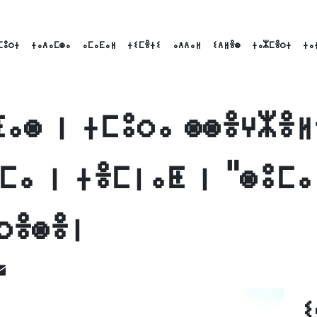
ⵎⵓⵔⵜ
ⵜⴰⴷⴰⵎⵙⴰ
ⴰⵎⴰⴹⴰⵍ
ⵜⵉⵎⴻⵜⵉ
ⴰⴷⴷⴰⵍ
ⵉⴷⵍⴻⵙ
ⵜⴰⵣⵎⴻⵔⵜ
ⵜⴰ
ⵟⴰⵙ ⵏ ⵜⵎⵓⵔⴰ ⵙⵙⴻⵖⵣⴻⵍ
ⵎⴰ ⵏ ⵜⴻⵎⵏⴰⵟ ⵏ "ⵙⵓⵎ
ⵔⴻⵙⴻⵏ
ok
inkedIn
Email
ⵉ