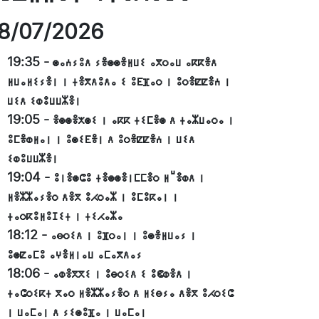
8/07/2026
19:35
-
ⵙⴰⵄⵢⵓⴷ ⵢⴻⵙⵙⴻⵍⵡⵉ ⴰⴳⵔⴰⵡ ⴰⴽⴽⴻⴷ
ⵍⵡⴰⵍⵉⵢⴻⵏ ⵏ ⵜⴻⴳⴷⵓⴷⴰ ⵉ ⵓⴹⴼⴰⵔ ⵏ ⵓⵔⴻⵇⵇⴻⵄ ⵏ
ⵡⵉⴷ ⵉⵀⵓⵡⵡⵣⴻⵏ
19:05
-
ⴻⵙⵙⴻⵅⵙⵉ ⵏ ⴰⴽⴽ ⵜⵉⵎⴻⵙ ⴷ ⵜⴰⵣⵡⴰⵔⴰ ⵏ
ⵓⵎⴻⵀⵍⴰⵏ ⵏ ⵓⵙⵉⴹⴻⵏ ⴷ ⵓⵔⴻⵇⵇⴻⵄ ⵏ ⵡⵉⴷ
ⵉⵀⵓⵡⵡⵣⴻⵏ
19:04
-
ⵓⵏⴻⵙⵛⵓ ⵜⴻⵙⵙⴻⵏⵎⵎⴻⵔ ⵍⵯⴻⵀⴷ ⵏ
ⵍⴻⵣⵣⴰⵢⴻⵔ ⴷⴻⴳ ⵓⵃⵔⴰⵣ ⵏ ⵓⵎⵓⴽⴰⵏ ⵏ
ⵜⴰⵔⴽⵓⵍⵓⵊⵉⵜ ⵏ ⵜⵉⵃⴰⵣⴰ
18:12
-
ⴰⴱⵔⵉⴷ ⵏ ⵓⴼⵔⴰⵏ ⵏ ⵓⵙⴻⵍⵡⴰⵢ ⵏ
ⵓⵙⵇⴰⵎⵓ ⴰⵖⴻⵍⵏⴰⵡ ⴰⵎⴰⴳⴷⴰⵢ
18:06
-
ⴰⵀⴻⴳⴳⵉ ⵏ ⵓⴱⵔⵉⴷ ⵉ ⵓⵞⵀⴻⴷ ⵏ
ⵜⴰⵛⵔⵉⴽⵜ ⴳⴰⵔ ⵍⴻⵣⵣⴰⵢⴻⵔ ⴷ ⵍⵉⴱⵢⴰ ⴷⴻⴳ ⵓⵃⵔⵉⵛ
ⵏ ⵡⴰⵎⴰⵏ ⴷ ⵢⵉⵙⵓⴼⴰ ⵏ ⵡⴰⵎⴰⵏ