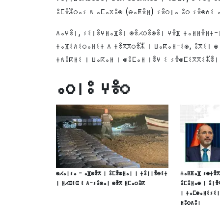
ⵓⵎⴻⵣⵔⴰⵢ ⴷ ⴰⵎⴰⴳⵓⵙ (ⴱⴰⵟⴻⵍ) ⵢⴻⵔⵏⴰ ⵓⵔ ⵢⴻⵙⵄⵉ 
ⴷⴰⵖⴻⵏ, ⵢⵉⵏⴻⵖⵍⴰⴼⴻⵏ ⵙⴻⵃⵔⴻⵙⴻⵏ ⵖⴻⴼ ⵜⴰⵍⵍⴻⵍⵜ-ⵏ
ⵜⴰⴼⵉⴷⵉⵔⴰⵍⵉⵜ ⴷ ⵜⴻⴳⴳⵔⴻⵣ ⵏ ⵡⴰⴽⴰⵍ-ⵉⵙ, ⵓⴳⵉⵏ ⵙ
ⵜⴷⵓⴽⵍⵉ ⵏ ⵡⴰⴽⴰⵍ ⵏ ⵙⵓⵎⴰⵍ ⵏⴻⵖ ⵉ ⵢⴻⵙⵎⵉⴳⴳⵉⵣⴻⵏ
ⴰⵔⵏⵓ ⵖⴻⵔ
ⵙⵃⴰⵏⵢⴰ - ⴰⴼⵙⴻⵅ ⵏ ⵓⵎⴻⵀⵍⴰⵏ ⵏ ⵜⵓⵏⵏⴻⴱⵉⵜ
ⵄⴰⵟⵟⴰⴼ ⵢⵙⵜⴻⴳ
ⵏ ⵍⵃⵛⵉⵛ ⵉ ⴷ-ⵢⵓⵙⴰⵏ ⵙⴻⴳ ⵍⵎⴰⵔⵓⴽ
ⵓⵎⵓⵍⴰⵙ ⵏ ⵓⵏⴻ
ⵏ ⵜⴰⵎⵙⴰⵍⵉⵢⵉⵏ
ⵍⵓⵔⴷⵓⵏ