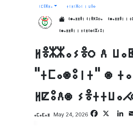
ⵉⵎⴻⵥⵍⴰ
ⵜⵉⵍⵉⵥⵔⵉ ⵏ ⵡⴻⴱ
ⵉⵙⴰⵍⵍⴻⵏ ⵉⵏⴻⴳⵓⵔⴰ
ⵉⵙⴰⵍⵍⴻⵏ ⵏ ⵜ
الرئيسية
ⵉⵙⴰⵍⵍⴻⵏ ⵏ ⵜⵉⵍⵉⴱⵉⵣⵢⵓⵏ
ⵍⴻⵣⵣⴰⵢⴻⵔ ⴷ ⵡⴰ
"ⵜⵎⴰⵙⵓⵏⵜ" ⵙ ⵜⴰ
ⵍⵇⵓⴷⵙ ⵢⴻⵜⵜⵡⴰⵃ
Facebo
X
L
ⴰⵎⴰⴹⴰⵍ
May 24, 2026