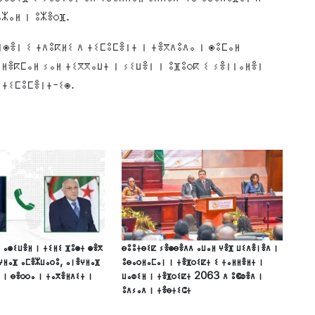
ⴰⵣⴰⵍ ⵏ ⵓⵣⴻⵔⴼ.
ⵙⴻⵏ ⵉ ⵜⴷⵓⴽⵍⵉ ⴷ ⵜⵉⵎⵓⵎⴻⵏⵜ ⵏ ⵜⴻⴳⴷⵓⴷⴰ ⵏ ⵙⵓⵎⴰⵍ
 ⵍⴻⴽⵎⴰⵍ ⵢⴰⵍ ⵜⵉⴳⴳⴰⵡⵜ ⵏ ⵢⵉⵡⴻⵏ ⵏ ⵓⴼⵓⵔⴽ ⵉ ⵢⴻⵏⵏⴰⵍⴻⵏ
 ⵜⵉⵎⵓⵎⴻⵏⵜ-ⵉⵙ.
 ⴰⵙⵉⵡⴻⵍ ⵏ ⵜⵉⵍⵉ ⴼⵓⵙⵜ ⵙⴻⴳ
ⴱⵓⵓⵜⴱⵉⵇ ⵢⴻⵙⴱⴻⴷⴷ ⴰⵡⴰⵍ ⵖⴻⴼ ⵡⵉⴷⴻⵏⴻⴷ ⵏ
ⵖⵍⴰⴼ ⴰⵎⴻⵣⵡⴰⵔⵓ, ⴰⵏⴻⵖⵍⴰⴼ
ⵓⴱⴰⵔⵍⴰⵎⴰⵏ ⵏ ⵜⴻⴼⵔⵉⵇⵜ ⵉ ⵜⴰⵍⵍⴻⵍⵜ ⵏ
 ⵏ ⴱⴻⵔⵔⴰ ⵏ ⵜⴰⴳⴻⵍⴷⵉⵜ ⵏ
ⵡⴰⵀⵉⵍ ⵏ ⵜⴻⴼⵔⵉⵇⵜ 2063 ⴷ ⵓⵞⵀⴻⴷ ⵏ
ⵓⴷⵢⴰⴷ ⵏ ⵜⴻⴱⵜⵉⵛⵜ