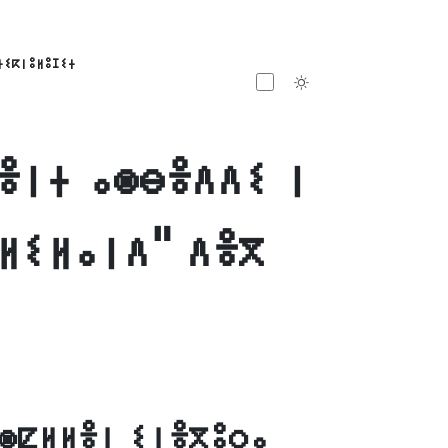
ⵜⵉⴽⵏⵓⵍⵓⵊⵉⵜ
Toggle theme
ⴻⵏⵜ ⴰⵙⴱⴻⴷⴷⵉ ⵏ
ⴰⵍⵉⵍⴰⵏⴷ" ⴷⴻⴳ
ⵙⵇⵍⵍⴻⵏ ⵉⵏⴻⴳⵓⵔⴰ