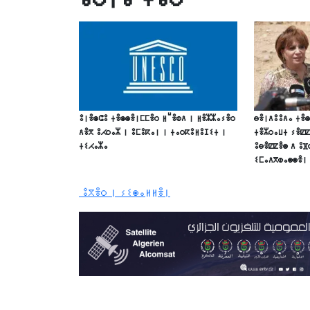
ⵓⵏⴻⵙⵛⵓ ⵜⴻⵙⵙⴻⵏⵎⵎⴻⵔ ⵍⵯⴻⵀⴷ ⵏ ⵍⴻⵣⵣⴰⵢⴻⵔ
ⴱⴻⵏⴷⵓⵓⴷⴰ ⵜⴻⵙ
ⴷⴻⴳ ⵓⵃⵔⴰⵣ ⵏ ⵓⵎⵓⴽⴰⵏ ⵏ ⵜⴰⵔⴽⵓⵍⵓⵊⵉⵜ ⵏ
ⵜⴻⵣⵔⴰⵡⵜ ⵢⴻⵇⵇ
ⵜⵉⵃⴰⵣⴰ
ⵓⴱⴻⵇⵇⴻⵙ ⴷ ⵓⴼ
ⵉⵎⴰⴷⴳⵀⴰⵙⵙⴻⵏ
ⵓⴳⴻⵔ ⵏ ⵢⵉⵙⴰⵍⵍⴻⵏ