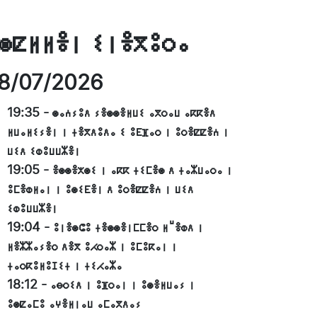
ⵙⵇⵍⵍⴻⵏ ⵉⵏⴻⴳⵓⵔⴰ
8/07/2026
19:35
-
ⵙⴰⵄⵢⵓⴷ ⵢⴻⵙⵙⴻⵍⵡⵉ ⴰⴳⵔⴰⵡ ⴰⴽⴽⴻⴷ
ⵍⵡⴰⵍⵉⵢⴻⵏ ⵏ ⵜⴻⴳⴷⵓⴷⴰ ⵉ ⵓⴹⴼⴰⵔ ⵏ ⵓⵔⴻⵇⵇⴻⵄ ⵏ
ⵡⵉⴷ ⵉⵀⵓⵡⵡⵣⴻⵏ
19:05
-
ⴻⵙⵙⴻⵅⵙⵉ ⵏ ⴰⴽⴽ ⵜⵉⵎⴻⵙ ⴷ ⵜⴰⵣⵡⴰⵔⴰ ⵏ
ⵓⵎⴻⵀⵍⴰⵏ ⵏ ⵓⵙⵉⴹⴻⵏ ⴷ ⵓⵔⴻⵇⵇⴻⵄ ⵏ ⵡⵉⴷ
ⵉⵀⵓⵡⵡⵣⴻⵏ
19:04
-
ⵓⵏⴻⵙⵛⵓ ⵜⴻⵙⵙⴻⵏⵎⵎⴻⵔ ⵍⵯⴻⵀⴷ ⵏ
ⵍⴻⵣⵣⴰⵢⴻⵔ ⴷⴻⴳ ⵓⵃⵔⴰⵣ ⵏ ⵓⵎⵓⴽⴰⵏ ⵏ
ⵜⴰⵔⴽⵓⵍⵓⵊⵉⵜ ⵏ ⵜⵉⵃⴰⵣⴰ
18:12
-
ⴰⴱⵔⵉⴷ ⵏ ⵓⴼⵔⴰⵏ ⵏ ⵓⵙⴻⵍⵡⴰⵢ ⵏ
ⵓⵙⵇⴰⵎⵓ ⴰⵖⴻⵍⵏⴰⵡ ⴰⵎⴰⴳⴷⴰⵢ