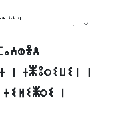
ⵜⵉⴽⵏⵓⵍⵓⵊⵉⵜ
Toggle theme
ⵎⴰⵄⵀⴻⴷ
ⵜ ⵏ ⵜⵥⵓⵔⵉⵡⵉⵏ ⵏ
 ⵜⵉⵍⵉⵥⵔⵉ ⵏ