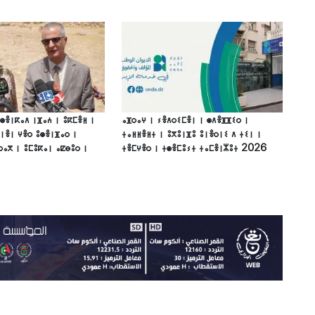
ⵙⴻⵏⴽⴰⴷ ⵏⴼⴰⵄ ⵏ ⵓⴽⵎⴻⵍ ⵏ
ⴰⴼⵔⴰⵖ ⵏ ⵢⴻⴷⵔⵉⵎⴻⵏ ⵏ ⵙⴷⴻⴼⴼⵉⵔ ⵏ
ⵏⴻⵏ ⵖⴻⵔ ⵓⵙⴻⵏⴼⴰⵔ ⵏ
ⵜⴰⵍⵍⴻⵍⵜ ⵏ ⵓⴳⵓⵏⴼⵓ ⵓⵏⴻⵔⵏⵉ ⴷ ⵜⵉⵏ ⵏ
ⵔⴰⴳ ⵏ ⵓⵎⵓⴽⴰⵏ ⴰⵇⴱⵓⵔ ⵏ
ⵜⴻⵎⵖⴻⵔ ⵏ ⵜⵙⴻⵎⵓⵢⵜ ⵜⴰⵎⴻⵏⵣⵓⵜ 2026