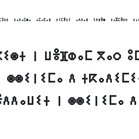
ⵎⵓⵔⵜ
ⵜⴰⴷⴰⵎⵙⴰ
ⴰⵎⴰⴹⴰⵍ
ⵜⵉⵎⴻⵜⵉ
ⴰⴷⴷⴰⵍ
ⵉⴷⵍⴻⵙ
ⵜⴰⵣⵎⴻⵔⵜ
ⵜⴰ
ⴽⵉⵙⵜ ⵏ ⵡⴻⴼⵀⴰⵎ ⴳⴰⵔ ⵓ
ⵏ ⵙⵙⵉⵏⵉⵎⴰ ⴷ ⵜⴽⴰⴷⵉⵎⵉ
ⴻⴷⴷⴰⵡⵉⵜ ⵏ ⵙⵙⵉⵏⵉⵎⴰ ⴷ