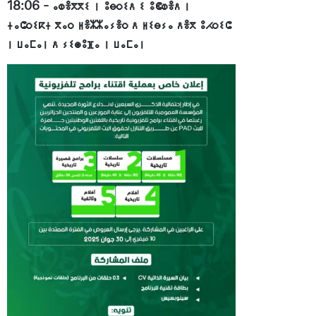
18:06
-
ⴰⵀⴻⴳⴳⵉ ⵏ ⵓⴱⵔⵉⴷ ⵉ ⵓⵞⵀⴻⴷ ⵏ
ⵜⴰⵛⵔⵉⴽⵜ ⴳⴰⵔ ⵍⴻⵣⵣⴰⵢⴻⵔ ⴷ ⵍⵉⴱⵢⴰ ⴷⴻⴳ ⵓⵃⵔⵉⵛ
ⵏ ⵡⴰⵎⴰⵏ ⴷ ⵢⵉⵙⵓⴼⴰ ⵏ ⵡⴰⵎⴰⵏ