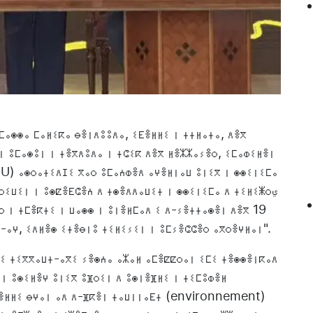
ⵎⴰⵙⵙⴰ ⵎⴰⵍⵉⴽⴰ ⴱⴻⵏⴷⵓⵓⴷⴰ, ⵉⴹⴻⵍⵍⵉ ⵏ ⵜⵜⵍⴰⵜⴰ, ⴷⴻⴳ
 ⵏ ⵓⵎⴰⵙⵓⵏ ⵏ ⵜⴻⴳⴷⵓⴷⴰ ⵏ ⵜⵛⵉⴽ ⴷⴻⴳ ⵍⴻⵣⵣⴰⵢⴻⵔ, ⵉⵎⴰⵀⵉⵍⴻⵏ
oU) ⴰⵙⵔⴰⵜⵉⴷⵊⵉ ⴳⴰⵔ ⵓⵎⴰⵄⵀⴻⴷ ⴰⵖⴻⵍⵏⴰⵡ ⵓⵏⵉⴳ ⵏ ⵙⵙⵉⵏⵉⵎⴰ
ⵔⵉⵡⵉⵏ ⵏ ⵓⵙⵇⴻⴹⵛⴻⵄ ⴷ ⵜⵙⴻⴷⴷⴰⵡⵉⵜ ⵏ ⵙⵙⵉⵏⵉⵎⴰ ⴷ ⵜⵉⵍⵉⵥⵔي
 ⵏ ⵜⵎⴻⴽⵜⵉ ⵏ ⵡⴰⵙⵙ ⵏ ⵓⵏⴻⵍⵎⴰⴷ ⵉ ⴷ-ⵢⴻⵜⵜⴰⵙⴻⵏ ⴷⴻⴳ 19
ⵍ-ⴰⵖ, ⵉⴷⵍⴻⵙ ⵉⵜⴻⴱⵏⵓ ⵜⵉⵍⵉⵢⵉⵏ ⵏ ⵓⵎⵢⴻⵛⵛⴻⵔ ⴰⴳⵔⴻⵖⵍⴰⵏ".
ⵉ ⵜⵉⴳⴳⴰⵡⵜ-ⴰⴳⵉ ⵢⴻⵙⵄⴰ ⴰⵣⴰⵍ ⴰⵎⴻⵇⵇⵔⴰⵏ ⵉⵎⵉ ⵜⴻⵙⵙⴻⵏⴽⴰⴷ
ⵏ ⵓⵙⵉⵍⴻⵖ ⵓⵏⵉⴳ ⵓⴼⵔⵉⵏ ⴷ ⵓⵙⵏⴻⴼⵍⵉ ⵏ ⵜⵉⵎⵓⵀⴻⵍ
ⴱⴻⵍⵍⵉ ⴱⵖⴰⵏ ⴰⴷ ⴷ-ⴼⴽⴻⵏ ⵜⴰⵡⵏⵏⴰⴹⵜ (environnement)