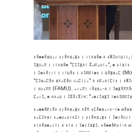
ⵜⴻⵙⵙⴻⵍⵡⴰⵢ ⵜⵏⴻⵖⵍⴰⴼⵜ ⵏ ⵢⵉⴷⵍⴻⵙ ⴷ ⵜⵥⵓⵔⵉⵡⵉⵏ, 
ⵓⴼⵔⴰⴳ ⵏ ⵢⵉⴷⵍⴻⵙ "ⵎⵓⵓⴼⴷⵉ ⵣⴰⴽⴰⵔⵉⴰ", ⵙ ⵜⵉⵍⵉⵜ
ⵏ ⵓⵙⵜⴻⵏⵢⵉ ⵏ ⵢⵉⵡⴻⵜ ⵏ ⵜⵓⴽⴽⵉⵙⵜ ⵏ ⵡⴻⴼⵀⴰⵎ (M
"ⵎⵓⵀⴰⵎⴻⴷ ⵍⵅⴰⴹⴻⵔ ⵃⴰⵎⵉⵏⴰ" ⴷ ⵜⴽⴰⴷⵉⵎⵉⵜ ⵏ ⵜⵥⵓ
ⵏ ⵒⵔⴰⴳⴳ (FAMU). ⴰⵢⴰⴳⵉ ⵢⴻⵍⵍⴰ-ⴷ ⵉ ⵓⵙⴼⴻⴳⴳⴻⵔ
ⵎⴰⵢⵓ, ⵙ ⴷⴷⴰⵡ ⵏ ⵓⵣⴻⵏⵣⵉⵖ: "ⴰⵙⵏⵓⵍⴼⵓ ⵉⵙⴷⵓⴽⴽⵓ
ⵜⴰⵙⵙⴻⴽⵏⴻⴷ ⵜⵏⴻⵖⵍⴰⴼⵜ ⴷⴻⴳ ⵜⵎⴻⵙⵍⴰⵢⵜ-ⵉⵙ ⴱⴻⵍⵍ
ⵜⴰⵎⵓⵖⵍⵉ ⵜⴰⵙⵔⴰⵜⵉⴷⵊⵉ ⵏ ⵜⵏⴻⵖⵍⴰⴼⵜ ⵉ ⵓⵙⵏⴻⵔⵏⵉ 
ⵜⵉⴷⴻⵍⵙⴰⵏⵉⵏ ⴷ ⵜⵉⴷ ⵏ ⵓⵙⵏⵓⵍⴼⵓ. ⵜⴻⵙⵙⴻⴽⵜⵉ-ⴷ 