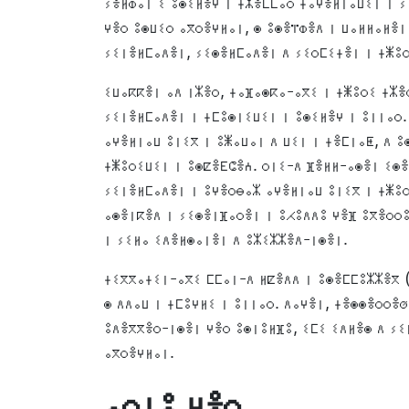
ⵢⴻⵍⵀⴰⵏ ⵉ ⵓⵙⵉⵍⴻⵖ ⵏ ⵜⵣⴻⵎⵎⴰⵔ ⵜⴰⵖⴻⵍⵏⴰⵡⵉⵏ ⵏ 
ⵖⴻⵔ ⵓⵙⵡⵉⵔ ⴰⴳⵔⴻⵖⵍⴰⵏ, ⵙ ⵓⵙⴻⴶⵀⴻⴷ ⵏ ⵡⴰⵍⵍⴰⵍⴻⵏ
ⵢⵉⵏⴻⵍⵎⴰⴷⴻⵏ, ⵢⵉⵙⴻⵍⵎⴰⴷⴻⵏ ⴷ ⵢⵉⵔⵎⵉⵜⴻⵏ ⵏ ⵜⵥⵓ
ⵉⵡⴰⴽⴽⴻⵏ ⴰⴷ ⵏⵣⴻⵔ, ⵜⴰⴼⴰⵙⴽⴰ-ⴰⴳⵉ ⵏ ⵜⵥⵓⵔⵉ ⵜⵣⴻ
ⵢⵉⵏⴻⵍⵎⴰⴷⴻⵏ ⵏ ⵜⵎⵓⵙⵏⵉⵡⵉⵏ ⵏ ⵓⵙⵉⵍⴻⵖ ⵏ ⵓⵏⵏⴰⵔ.
ⴰⵖⴻⵍⵏⴰⵡ ⵓⵏⵉⴳ ⵏ ⵓⵥⴰⵡⴰⵏ ⴷ ⵡⵉⵏ ⵏ ⵜⴻⵎⵏⴰⵟ, ⴷ ⵓ
ⵜⵥⵓⵔⵉⵡⵉⵏ ⵏ ⵓⵙⵇⴻⴹⵛⴻⵄ. ⵔⵏⵉ-ⴷ ⴼⴻⵍⵍ-ⴰⵙⴻⵏ ⵉⵙⴻ
ⵢⵉⵏⴻⵍⵎⴰⴷⴻⵏ ⵏ ⵓⵖⴻⵔⴱⴰⵣ ⴰⵖⴻⵍⵏⴰⵡ ⵓⵏⵉⴳ ⵏ ⵜⵥⵓⵔ
ⴰⵙⴻⵏⴽⴻⴷ ⵏ ⵢⵉⵙⴻⵏⴼⴰⵔⴻⵏ ⵏ ⵓⵃⵓⴷⴷⵓ ⵖⴻⴼ ⵓⴳⴻⵔⵔⵓ
ⵏ ⵢⵉⵍⴰ ⵉⴷⴻⵍⵙⴰⵏⴻⵏ ⴷ ⵓⵣⵉⵣⵣⴻⴷ-ⵏⵙⴻⵏ.
ⵜⵉⴳⴳⴰⵜⵉⵏ-ⴰⴳⵉ ⵎⵎⴰⵏ-ⴷ ⵍⵇⴻⴷⴷ ⵏ ⵓⵙⴻⵎⵎⵓⵣⵣⴻⴳ (
ⵙ ⴷⴷⴰⵡ ⵏ ⵜⵎⵓⵖⵍⵉ ⵏ ⵓⵏⵏⴰⵔ. ⴷⴰⵖⴻⵏ, ⵜⴻⵙⵙⴻⵔⵔⴻ
ⵓⴷⴻⴳⴳⴻⵔ-ⵏⵙⴻⵏ ⵖⴻⵔ ⵓⵙⵏⵓⵍⴼⵓ, ⵉⵎⵉ ⵉⴷⵍⴻⵙ ⴷ ⵢⵉⵍⴻⵎⵣⵢⴻⵏ
ⴰⴳⵔⴻⵖⵍⴰⵏ.
ⴰⵔⵏⵓ ⵖⴻⵔ