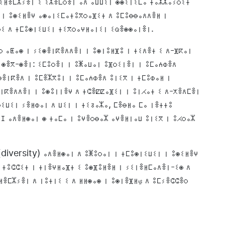
ⵢⵉⵍⴻⵎⵣⵢⴻⵏ ⵉ ⵉⵣⴻⵎⵔⴻⵏ ⴰⴷ ⴰⵡⵡⵉⵏ ⵙⵙⵉⵏⵉⵎⴰ ⵜⴰⵣⵣⴰⵢⵔⵉⵜ
 ⵏ ⵓⵙⵉⵍⴻⵖ ⴰⵙⴰⵏⵉⵎⴰⵜⵓⴳⵔⴰⴼⵉⵜ ⴷ ⵓⵎⵓⴱⴱⴰⴷⴷⴻⵍ ⵏ
ⵔⵉ ⴷ ⵜⵎⵓⵙⵏⵉⵡⵉⵏ ⵜⵉⴳⵔⴰⵖⵍⴰⵏⵉⵏ ⵉⵕⴻⵙⵙⴰⵏⴻⵏ.
ⵔ ⴰⵟⴰⵙ ⵏ ⵢⵉⵙⴻⵏⴽⴻⴷⴷⴻⵏ ⵏ ⵓⵙⵏⵓⵍⴼⵓ ⵏ ⵜⵉⴷⴻⵜ ⵉ ⴷ-ⴼⴽⴰⵏ
 ⵙⴻⴳ-ⵙⴻⵏ: ⵉⵎⵓⵔⴻⵏ ⵏ ⵓⵥⴰⵡⴰⵏ ⵓⴼⵔⵉⵏⴻⵏ ⵏ ⵓⵎⴰⵄⵀⴻⴷ
ⵙⴻⵏⴽⴻⴷ ⵏ ⵓⵎⴻⵣⴳⵓⵏ ⵏ ⵓⵎⴰⵄⵀⴻⴷ ⵓⵏⵉⴳ ⵏ ⵜⵎⵓⵀⴰⵍ ⵏ
ⵏⴽⴻⴷⴷⴻⵏ ⵏ ⵓⵙⵓⵏⵏⴻⵖ ⴷ ⵜⵛⴻⵇⵇⴰⴼⵉⵏ ⵏ ⵓⵏⵃⴰⵜ ⵉ ⴷ-ⵅⴻⴷⵎⴻⵏ
ⵉⵡⵉⵏ ⵢⴻⵍⵀⴰⵏ ⴷ ⵡⵉⵏ ⵏ ⵜⵉⵒⴰⵣⴰ, ⵎⴻⴱⵍⴰ ⵎⴰ ⵏⴻⵜⵜⵓ
ⵊ ⴰⴷⴻⵍⵙⴰⵏ ⵙ ⵜⴰⵎⴰ ⵏ ⵓⵖⴻⵔⴱⴰⵣ ⴰⵖⴻⵍⵏⴰⵡ ⵓⵏⵉⴳ ⵏ ⵓⵃⵔⴰⵣ
diversity) ⴰⴷⴻⵍⵙⴰⵏ ⴷ ⵓⵥⵓⵔⴰⵏ ⵏ ⵜⵎⵓⵙⵏⵉⵡⵉⵏ ⵏ ⵓⵙⵉⵍⴻⵖ
ⵚ ⵜⵓⵛⵛⵉⵜ ⵏ ⵜⵏⴻⵖⵍⴰⴼⵜ ⵉ ⵓⵙⴼⵓⵍⴻⵍ ⵏ ⵢⵉⵏⴻⵍⵎⴰⴷⴻⵏ-ⵉⵙ ⴷ
 ⴷ ⵏⵓⵜⵏⵉ ⵉ ⴷ ⵍⵍⵙⴰⵙ ⵏ ⵓⵙⵏⴻⴼⵍي ⴷ ⵓⵎⵢⴻⵛⵛⴻⵔ