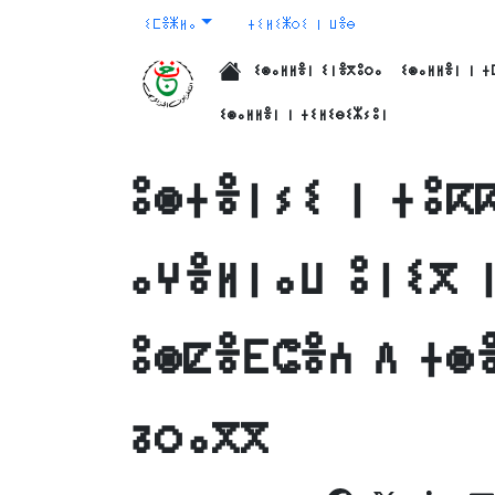
ⵉⵎⴻⵥⵍⴰ
ⵜⵉⵍⵉⵥⵔⵉ ⵏ ⵡⴻⴱ
ⵉⵙⴰⵍⵍⴻⵏ ⵉⵏⴻⴳⵓⵔⴰ
ⵉⵙⴰⵍⵍⴻⵏ ⵏ ⵜ
الرئيسية
ⵉⵙⴰⵍⵍⴻⵏ ⵏ ⵜⵉⵍⵉⴱⵉⵣⵢⵓⵏ
ⵓⵙⵜⴻⵏⵢⵉ ⵏ ⵜⵓⴽ
ⴰⵖⴻⵍⵏⴰⵡ ⵓⵏⵉⴳ 
ⵓⵙⵇⴻⴹⵛⴻⵄ ⴷ ⵜⵙ
ⵒⵔⴰⴳⴳ