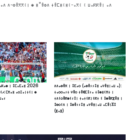
ⴰⴷ ⴷ-ⵀⴻⴳⴳⵉⵏ ⵙ ⵍⵯⴻⵀⴷ ⵜⴻⵎⵍⵉⵍⵉ-ⴰⴳⵉ ⵉ ⵡⴰⴽⴽⴻⵏ ⴰⴷ
 ⴰⴽⴰⵙ ⵏ ⵓⵎⴰⴹⴰⵍ 2026
ⴷⴷⴰⴱⴻⵅ ⵏ ⵓⴹⴰⵔ (ⴰⵀⴻⵢⵢⵓⵍ ⴰⵖⴻⵍⵏⴰⵡ ⴰ):
ⵉⵃ ⵎⴳⴰⵍ ⴰⵔⵊⴰⵏⵜⵉⵏ ⵙ
ⵜⴰⵔⵔⴰⵢⵜ ⵖⴻⵔ ⵜⴻⵞⵎⵓⵢⴰ ⵜⵓⵙⵍⵉⴳⵜ ⵏ
ⵡⴰⵢ
ⵜⴷⵉⵔⴻⴽⵙⵉⵢⵓⵏ ⵜⴰⵜⵉⴽⵏⵉⴽⵜ ⵉ ⵓⵙⴻⴽⴼⴻⵍ ⵏ
ⵓⴱⵔⵉⴷ ⵏ ⵓⵀⴻⵢⵢⵓⵍ ⴰⵖⴻⵍⵏⴰⵡ ⴰⵎⴻⵏⵣⵓ
(ⴼⴰⴼ)