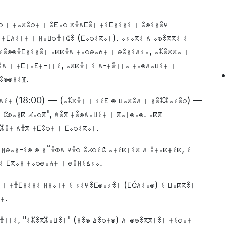
 ⵏ ⵜⴰⴽⵓⵔⵜ ⵏ ⵓⴹⴰⵔ ⵅⴻⴷⵎⴻⵏ ⵜⵉⵎⵍⵉⵍⵉ ⵏ ⵓⵙⵉⵍⴻⵖ
 ⵜⵎⴷⵉⵏⵜ ⵏ ⵍⴰⵡⵔⴻⵏⵛⴻ (ⵎⴰⵔⵉⴽⴰⵏ). ⴰⵢⴰⴳⵉ ⴷ ⴰⵀⴻⴳⴳⵉ ⵉ
ⵢⴻⵙⵙⴻⵎⵍⵉⵍⴻⵏ ⴰⴽⴽⴻⴷ ⵜⴰⵔⴱⴰⵄⵜ ⵏ ⴱⵓⵍⵉⵠⵢⴰ, ⴰⵣⴻⴽⴽⴰ ⵏ
ⵓⴷ ⵏ ⵜⵎⵏⴰⴹⵜ-ⵏⵏⵉ, ⴰⴽⴽⴻⵏ ⵉ ⴷ-ⵜⴻⵏⵏⴰ ⵜⴰⵙⴷⴰⵡⵉⵜ ⵏ
ⵓⵙⵙⵍⵉⴼ.
ⴷⴷⵉⵜ (18:00) — (ⴰⵣⴳⴻⵏ ⵏ ⵢⵉⴹ ⵙ ⵡⴰⴽⵓⴷ ⵏ ⵍⴻⵣⵣⴰⵢⴻⵔ) —
 ⵛⵀⴰⵍⴽ ⵃⴰⵔⴽ", ⴷⴻⴳ ⵜⴻⵙⴷⴰⵡⵉⵜ ⵏ ⴽⴰⵏⵙⴰⵙ. ⴰⴽⴽ
ⵣⵓⵜ ⴷⴻⴳ ⵜⵎⵓⵔⵜ ⵏ ⵎⴰⵔⵉⴽⴰⵏ.
ⵍⴱⴰⵍ-ⵉⵙ ⵙ ⵍⵯⴻⵀⴷ ⵖⴻⵔ ⵓⵃⵔⵉⵛ ⴰⵜⵉⴽⵏⵉⴽ ⴷ ⵓⵜⴰⴽⵜⵉⴽ, ⵉ
ⵉ ⵎⴳⴰⵍ ⵜⴰⵔⴱⴰⵄⵜ ⵏ ⴱⵓⵍⵉⵠⵢⴰ.
 ⵏ ⵜⴻⵎⵍⵉⵍⵉ ⵍⵍⴰⵏⵜ ⵉ ⵢⵉⵖⴻⵎⵙⴰⵢⴻⵏ (ⵎéⴷⵉⴰⵙ) ⵉ ⵡⴰⴽⴽⴻⵏ
ⵜ.
ⵀⴻⵏⵏⵉ, "ⵉⵣⴻⴳⵣⴰⵡⴻⵏ" (ⵍⴻⵙ ⵠⴻⵔⵜⵙ) ⴷ-ⵙⴱⴻⴳⴳⵏⴻⵏ ⵜⵉⵔⴰⵜ