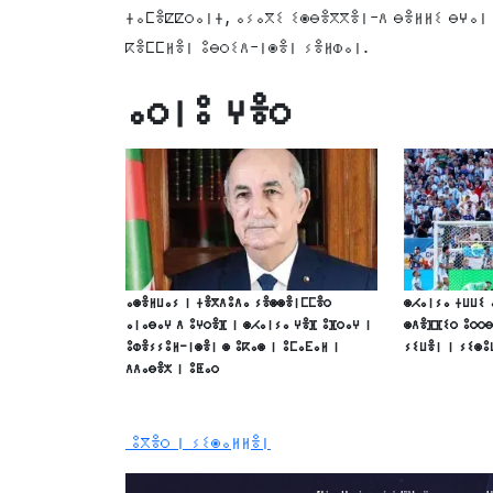
ⵜⴰⵎⴻⵇⵇⵔⴰⵏⵜ, ⴰⵢⴰⴳⵉ ⵉⵙⴱⴻⴳⴳⴻⵏ-ⴷ ⴱⴻⵍⵍⵉ ⴱⵖⴰⵏ 
ⴽⴻⵎⵎⵍⴻⵏ ⵓⴱⵔⵉⴷ-ⵏⵙⴻⵏ ⵢⴻⵍⵀⴰⵏ.
ⴰⵔⵏⵓ ⵖⴻⵔ
ⴰⵙⴻⵍⵡⴰⵢ ⵏ ⵜⴻⴳⴷⵓⴷⴰ ⵢⴻⵙⵙⴻⵏⵎⵎⴻⵔ
ⵙⵃⴰⵏⵢⴰ ⵜⵡⵡⵉ
ⴰⵏⴰⴱⴰⵖ ⴷ ⵓⵖⵔⴻⴼ ⵏ ⵙⵃⴰⵏⵢⴰ ⵖⴻⴼ ⵓⴼⵔⴰⵖ ⵏ
ⵙⴷⴻⴼⴼⵉⵔ ⵓⵔⵔⴱ
ⵓⵀⴻⵢⵢⵓⵍ-ⵏⵙⴻⵏ ⵙ ⵓⴽⴰⵙ ⵏ ⵓⵎⴰⴹⴰⵍ ⵏ
ⵢⵉⵡⴻⵏ ⵏ ⵢⵉⵙⵓ
ⴷⴷⴰⴱⴻⵅ ⵏ ⵓⵟⴰⵔ
ⵓⴳⴻⵔ ⵏ ⵢⵉⵙⴰⵍⵍⴻⵏ