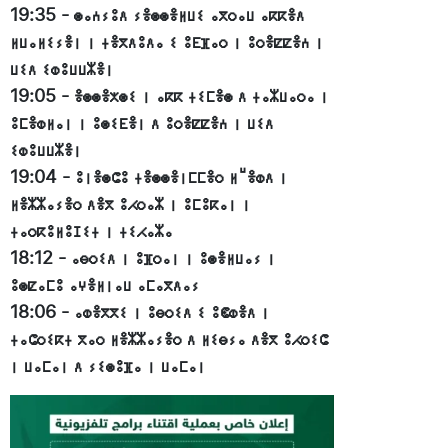
19:35
-
ⵙⴰⵄⵢⵓⴷ ⵢⴻⵙⵙⴻⵍⵡⵉ ⴰⴳⵔⴰⵡ ⴰⴽⴽⴻⴷ
ⵍⵡⴰⵍⵉⵢⴻⵏ ⵏ ⵜⴻⴳⴷⵓⴷⴰ ⵉ ⵓⴹⴼⴰⵔ ⵏ ⵓⵔⴻⵇⵇⴻⵄ ⵏ
ⵡⵉⴷ ⵉⵀⵓⵡⵡⵣⴻⵏ
19:05
-
ⴻⵙⵙⴻⵅⵙⵉ ⵏ ⴰⴽⴽ ⵜⵉⵎⴻⵙ ⴷ ⵜⴰⵣⵡⴰⵔⴰ ⵏ
ⵓⵎⴻⵀⵍⴰⵏ ⵏ ⵓⵙⵉⴹⴻⵏ ⴷ ⵓⵔⴻⵇⵇⴻⵄ ⵏ ⵡⵉⴷ
ⵉⵀⵓⵡⵡⵣⴻⵏ
19:04
-
ⵓⵏⴻⵙⵛⵓ ⵜⴻⵙⵙⴻⵏⵎⵎⴻⵔ ⵍⵯⴻⵀⴷ ⵏ
ⵍⴻⵣⵣⴰⵢⴻⵔ ⴷⴻⴳ ⵓⵃⵔⴰⵣ ⵏ ⵓⵎⵓⴽⴰⵏ ⵏ
ⵜⴰⵔⴽⵓⵍⵓⵊⵉⵜ ⵏ ⵜⵉⵃⴰⵣⴰ
18:12
-
ⴰⴱⵔⵉⴷ ⵏ ⵓⴼⵔⴰⵏ ⵏ ⵓⵙⴻⵍⵡⴰⵢ ⵏ
ⵓⵙⵇⴰⵎⵓ ⴰⵖⴻⵍⵏⴰⵡ ⴰⵎⴰⴳⴷⴰⵢ
18:06
-
ⴰⵀⴻⴳⴳⵉ ⵏ ⵓⴱⵔⵉⴷ ⵉ ⵓⵞⵀⴻⴷ ⵏ
ⵜⴰⵛⵔⵉⴽⵜ ⴳⴰⵔ ⵍⴻⵣⵣⴰⵢⴻⵔ ⴷ ⵍⵉⴱⵢⴰ ⴷⴻⴳ ⵓⵃⵔⵉⵛ
ⵏ ⵡⴰⵎⴰⵏ ⴷ ⵢⵉⵙⵓⴼⴰ ⵏ ⵡⴰⵎⴰⵏ