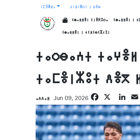
ⵉⵎⴻⵥⵍⴰ
ⵜⵉⵍⵉⵥⵔⵉ ⵏ ⵡⴻⴱ
ⵉⵙⴰⵍⵍⴻⵏ ⵉⵏⴻⴳⵓⵔⴰ
ⵉⵙⴰⵍⵍⴻⵏ ⵏ ⵜ
الرئيسية
ⵉⵙⴰⵍⵍⴻⵏ ⵏ ⵜⵉⵍⵉⴱⵉⵣⵢⵓⵏ
ⵜⴰⵔⴱⴰⵄⵜ ⵜⴰⵖⴻⵍ
ⵜⴰⵎⴻⵏⵣⵓⵜ ⴷⴻⴳ 
Facebo
X
Li
ⴰⴷⴷⴰⵍ
Jun 09, 2026