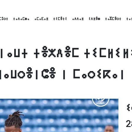
ⵎⵓⵔⵜ
ⵜⴰⴷⴰⵎⵙⴰ
ⴰⵎⴰⴹⴰⵍ
ⵜⵉⵎⴻⵜⵉ
ⴰⴷⴷⴰⵍ
ⵉⴷⵍⴻⵙ
ⵜⴰⵣⵎⴻⵔⵜ
ⵜⴰ
ⵏⴰⵡⵜ ⵜⴻⵅⴷⴻⵎ ⵜⵉⵎⵍⵉⵍ
ⵍⴰⵡⵔⴻⵏⵛⴻ ⵏ ⵎⴰⵔⵉⴽⴰⵏ
ok
nkedIn
Email
ⵉ
2