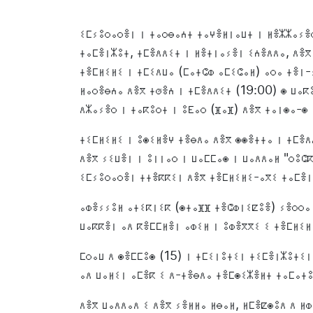
ⵉⵎⵢⵓⵔⴰⵔⴻⵏ ⵏ ⵜⴰⵔⴱⴰⵄⵜ ⵜⴰⵖⴻⵍⵏⴰⵡⵜ ⵏ ⵍⴻⵣⵣⴰⵢⴻⵔ
ⵜⴰⵎⴻⵏⵣⵓⵜ, ⵜⵎⴻⴷⴷⵉⵜ ⵏ ⵍⴻⵜⵏⴰⵢⴻⵏ ⵉⵄⴻⴷⴷⴰ, ⴷⴻⴳ
ⵜⴻⵎⵍⵉⵍⵉ ⵏ ⵜⵎⵉⴷⵡⴰ (ⵎⴰⵜⵛⵀ ⴰⵎⵉⵛⴰⵍ) ⴰⵔⴰ ⵜⴻⵏ-
ⵍⴰⵔⴻⴱⵄⴰ ⴷⴻⴳ ⵜⵚⴻⵄ ⵏ ⵜⵎⴻⴷⴷⵉⵜ (19:00) ⵙ ⵡⴰⴽ
ⴷⵣⴰⵢⴻⵔ ⵏ ⵜⴰⴽⵓⵔⵜ ⵏ ⵓⴹⴰⵔ (ⴼⴰⴼ) ⴷⴻⴳ ⵜⴰⵏⵙⴰ-ⵙ 
ⵜⵉⵎⵍⵉⵍⵉ ⵏ ⵓⵙⵉⵍⴻⵖ ⵜⴻⴱⴷⴰ ⴷⴻⴳ ⵙⵙⴻⵜⵜⴰ ⵏ ⵜⵎⴻ
ⴷⴻⴳ ⵢⵉⵡⴻⵏ ⵏ ⵓⵏⵏⴰⵔ ⵏ ⵡⴰⵎⵎⴰⵙ ⵏ ⵡⴰⴷⴷⴰⵍ "ⵔⵓⵛⴽ
ⵉⵎⵢⵓⵔⴰⵔⴻⵏ ⵜⵜⴻⴽⴽⵉⵏ ⴷⴻⴳ ⵜⴻⵎⵍⵉⵍⵉ-ⴰⴳⵉ ⵜⴰⵎⴻⵏ
ⴰⵀⴻⵢⵢⵓⵍ ⴰⵜⵉⴽⵏⵉⴽ (ⵙⵜⴰⴼⴼ ⵜⴻⵛⵀⵏⵉⵇⵓⴻ) ⵢⴻⵔⵔⴰ 
ⵡⴰⴽⴽⴻⵏ ⴰⴷ ⴽⴻⵎⵎⵍⴻⵏ ⴰⵀⵉⵍ ⵏ ⵓⵀⴻⴳⴳⵉ ⵉ ⵜⴻⵎⵍⵉⵍ
ⵎⵔⴰⵡ ⴷ ⵙⴻⵎⵎⵓⵙ (15) ⵏ ⵜⵎⵉⵏⵓⵜⵉⵏ ⵜⵉⵎⴻⵏⵣⵓⵜⵉⵏ
ⴰⴷ ⵡⴰⵍⵉⵏ ⴰⵎⴻⴽ ⵉ ⴷ-ⵜⴻⴱⴷⴰ ⵜⴻⵎⵙⵉⵣⴻⵍⵜ ⵜⴰⵎⴰⵜⵓ
ⴷⴻⴳ ⵡⴰⴷⴷⴰⴷ ⵉ ⴷⴻⴳ ⵢⴻⵍⵍⴰ ⵍⴱⴰⵍ, ⵍⵎⴻⵇⵙⵓⴷ ⴷ ⵍ