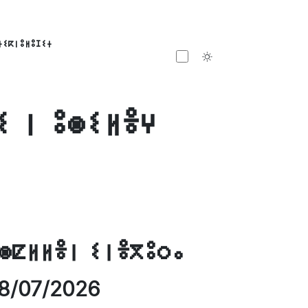
ⵜⵉⴽⵏⵓⵍⵓⵊⵉⵜ
Toggle theme
ⵉ ⵏ ⵓⵙⵉⵍⴻⵖ
ⵙⵇⵍⵍⴻⵏ ⵉⵏⴻⴳⵓⵔⴰ
8/07/2026