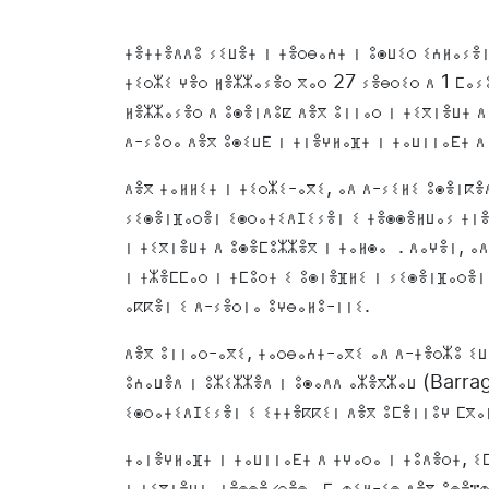
ⵜⴻⵜⵜⴻⴷⴷⵓ ⵢⵉⵡⴻⵜ ⵏ ⵜⴻⵔⴱⴰⵄⵜ ⵏ ⵓⵙⵡⵉⵔ ⵉⵄⵍⴰⵢⴻ
ⵜⵉⵔⵣⵉ ⵖⴻⵔ ⵍⴻⵣⵣⴰⵢⴻⵔ ⴳⴰⵔ 27 ⵢⴻⴱⵔⵉⵔ ⴷ 1 ⵎⴰⵢ
ⵍⴻⵣⵣⴰⵢⴻⵔ ⴷ ⵓⵙⴻⵏⴷⵓⵇ ⴷⴻⴳ ⵓⵏⵏⴰⵔ ⵏ ⵜⵉⴳⵏⴻⵡⵜ ⴷ
ⴷ-ⵢⵓⵔⴰ ⴷⴻⴳ ⵓⵙⵉⵡⴹ ⵏ ⵜⵏⴻⵖⵍⴰⴼⵜ ⵏ ⵜⴰⵡⵏⵏⴰⴹⵜ ⴷ
ⴷⴻⴳ ⵜⴰⵍⵍⵉⵜ ⵏ ⵜⵉⵔⵣⵉ-ⴰⴳⵉ, ⴰⴷ ⴷ-ⵢⵉⵍⵉ ⵓⵙⴻⵏⴽⴻⴷ
ⵢⵉⵙⴻⵏⴼⴰⵔⴻⵏ ⵉⵙⵔⴰⵜⵉⴷⵊⵉⵢⴻⵏ ⵉ ⵜⴻⵙⵙⴻⵍⵡⴰⵢ ⵜⵏⴻ
ⵏ ⵜⵉⴳⵏⴻⵡⵜ ⴷ ⵓⵙⴻⵎⵓⵣⵣⴻⴳ ⵏ ⵜⴰⵍⵙⴰ . ⴷⴰⵖⴻⵏ, ⴰ
ⵏ ⵜⵣⴻⵎⵎⴰⵔ ⵏ ⵜⵎⵓⵔⵜ ⵉ ⵓⵙⵏⴻⴼⵍⵉ ⵏ ⵢⵉⵙⴻⵏⴼⴰⵔⴻⵏ
ⴰⴽⴽⴻⵏ ⵉ ⴷ-ⵢⴻⵔⵏⴰ ⵓⵖⴱⴰⵍⵓ-ⵏⵏⵉ.
ⴷⴻⴳ ⵓⵏⵏⴰⵔ-ⴰⴳⵉ, ⵜⴰⵔⴱⴰⵄⵜ-ⴰⴳⵉ ⴰⴷ ⴷ-ⵜⴻⵔⵣⵓ ⵉ
ⵓⵄⴰⵡⴻⴷ ⵏ ⵓⵣⵉⵣⵣⴻⴷ ⵏ ⵓⵙⴰⴷⴷ ⴰⵣⴻⴳⵣⴰⵡ (Barrag
ⵉⵙⵔⴰⵜⵉⴷⵊⵉⵢⴻⵏ ⵉ ⵉⵜⵜⴻⴽⴽⵉⵏ ⴷⴻⴳ ⵓⵎⴻⵏⵏⵓⵖ ⵎⴳⴰ
ⵜⴰⵏⴻⵖⵍⴰⴼⵜ ⵏ ⵜⴰⵡⵏⵏⴰⴹⵜ ⴷ ⵜⵖⴰⵔⴰ ⵏ ⵜⵓⴷⴻⵔⵜ, ⵉ
ⵏ ⵜⵉⴳⵏⴻⵡⵜ, ⵜⴻⵙⵙⴻⵃⵔⴻⵙ ⴰⵎⴰⵀⵉⵍ-ⵉⵙ ⴷⴻⴳ ⵓⵙⴻⴶⵀ