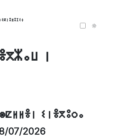
ⵜⵉⴽⵏⵓⵍⵓⵊⵉⵜ
Toggle theme
ⴻⴳⵣⴰⵡ ⵏ
ⵙⵇⵍⵍⴻⵏ ⵉⵏⴻⴳⵓⵔⴰ
8/07/2026