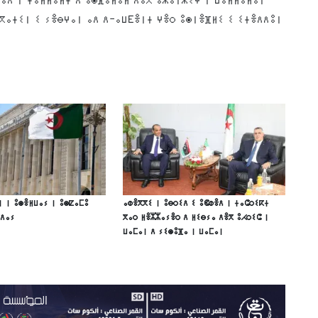
ⴳⴰⵜⵉⵏ ⵉ ⵢⴻⴱⵖⴰⵏ ⴰⴷ ⴷ-ⴰⵡⴹⴻⵏⵜ ⵖⴻⵔ ⵓⵙⵏⴻⴼⵍⵉ ⵉ ⵉⵜⴻⴷⴷⵓⵏ
ⵏ ⵏ ⵓⵙⴻⵍⵡⴰⵢ ⵏ ⵓⵙⵇⴰⵎⵓ
ⴰⵀⴻⴳⴳⵉ ⵏ ⵓⴱⵔⵉⴷ ⵉ ⵓⵞⵀⴻⴷ ⵏ ⵜⴰⵛⵔⵉⴽⵜ
ⴳⴷⴰⵢ
ⴳⴰⵔ ⵍⴻⵣⵣⴰⵢⴻⵔ ⴷ ⵍⵉⴱⵢⴰ ⴷⴻⴳ ⵓⵃⵔⵉⵛ ⵏ
ⵡⴰⵎⴰⵏ ⴷ ⵢⵉⵙⵓⴼⴰ ⵏ ⵡⴰⵎⴰⵏ