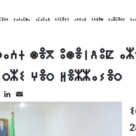
ⵎⵓⵔⵜ
ⵜⴰⴷⴰⵎⵙⴰ
ⴰⵎⴰⴹⴰⵍ
ⵜⵉⵎⴻⵜⵉ
ⴰⴷⴷⴰⵍ
ⵉⴷⵍⴻⵙ
ⵜⴰⵣⵎⴻⵔⵜ
ⵜⴰ
ⴱⴰⵄⵜ ⵙⴻⴳ ⵓⵙⴻⵏⴷⵓⵇ ⴰⵣ
ⵉⵔⵣⵉ ⵖⴻⵔ ⵍⴻⵣⵣⴰⵢⴻⵔ
cebook
X
LinkedIn
Email
ⵉ
2