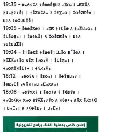
19:35
-
ⵙⴰⵄⵢⵓⴷ ⵢⴻⵙⵙⴻⵍⵡⵉ ⴰⴳⵔⴰⵡ ⴰⴽⴽⴻⴷ
ⵍⵡⴰⵍⵉⵢⴻⵏ ⵏ ⵜⴻⴳⴷⵓⴷⴰ ⵉ ⵓⴹⴼⴰⵔ ⵏ ⵓⵔⴻⵇⵇⴻⵄ ⵏ
ⵡⵉⴷ ⵉⵀⵓⵡⵡⵣⴻⵏ
19:05
-
ⴻⵙⵙⴻⵅⵙⵉ ⵏ ⴰⴽⴽ ⵜⵉⵎⴻⵙ ⴷ ⵜⴰⵣⵡⴰⵔⴰ ⵏ
ⵓⵎⴻⵀⵍⴰⵏ ⵏ ⵓⵙⵉⴹⴻⵏ ⴷ ⵓⵔⴻⵇⵇⴻⵄ ⵏ ⵡⵉⴷ
ⵉⵀⵓⵡⵡⵣⴻⵏ
19:04
-
ⵓⵏⴻⵙⵛⵓ ⵜⴻⵙⵙⴻⵏⵎⵎⴻⵔ ⵍⵯⴻⵀⴷ ⵏ
ⵍⴻⵣⵣⴰⵢⴻⵔ ⴷⴻⴳ ⵓⵃⵔⴰⵣ ⵏ ⵓⵎⵓⴽⴰⵏ ⵏ
ⵜⴰⵔⴽⵓⵍⵓⵊⵉⵜ ⵏ ⵜⵉⵃⴰⵣⴰ
18:12
-
ⴰⴱⵔⵉⴷ ⵏ ⵓⴼⵔⴰⵏ ⵏ ⵓⵙⴻⵍⵡⴰⵢ ⵏ
ⵓⵙⵇⴰⵎⵓ ⴰⵖⴻⵍⵏⴰⵡ ⴰⵎⴰⴳⴷⴰⵢ
18:06
-
ⴰⵀⴻⴳⴳⵉ ⵏ ⵓⴱⵔⵉⴷ ⵉ ⵓⵞⵀⴻⴷ ⵏ
ⵜⴰⵛⵔⵉⴽⵜ ⴳⴰⵔ ⵍⴻⵣⵣⴰⵢⴻⵔ ⴷ ⵍⵉⴱⵢⴰ ⴷⴻⴳ ⵓⵃⵔⵉⵛ
ⵏ ⵡⴰⵎⴰⵏ ⴷ ⵢⵉⵙⵓⴼⴰ ⵏ ⵡⴰⵎⴰⵏ