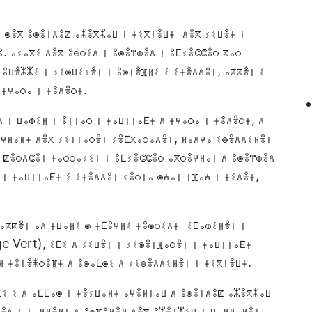
ⵏ ⵙⴻⴳ ⵓⵙⴻⵏⴷⵓⵇ ⴰⵣⴻⴳⵣⴰⵡ ⵏ ⵜⵉⴳⵏⴻⵡⵜ ⴷⴻⴳ ⵢⵉⵡⴻⵜ ⵏ
ⵓ. ⴰⵢⴰⴳⵉ ⴷⴻⴳ ⵓⴱⵔⵉⴷ ⵏ ⵓⵙⴻⴶⵀⴻⴷ ⵏ ⵓⵎⵢⴻⵛⵛⴻⵔ ⴳⴰⵔ
 ⵓⵡⴻⵣⵣⵉ ⵏ ⵢⵉⵙⵡⵉⵢⴻⵏ ⵏ ⵓⵙⵏⴻⴼⵍⵉ ⵉ ⵉⵜⴻⴷⴷⵓⵏ, ⴰⴽⴽⴻⵏ ⵉ
 ⵜⵖⴰⵔⴰ ⵏ ⵜⵓⴷⴻⵔⵜ.
 ⵏ ⵡⴰⵀⵉⵍ ⵏ ⵓⵏⵏⴰⵔ ⵏ ⵜⴰⵡⵏⵏⴰⴹⵜ ⴷ ⵜⵖⴰⵔⴰ ⵏ ⵜⵓⴷⴻⵔⵜ, ⴷ
ⵖⵍⴰⴼⵜ ⴷⴻⴳ ⵢⵉⵏⵏⴰⵔⴻⵏ ⵢⴻⵎⴳⴰⵔⴰⴷⴻⵏ, ⵍⴰⴷⵖⴰ ⵉⴱⴻⴷⴷⵉⵍⴻⵏ
ⴷ ⵇⴻⵔⴷⵛⴻⵏ ⵜⴰⵔⵔⴰⵢⵉⵏ ⵏ ⵓⵎⵢⴻⵛⵛⴻⵔ ⴰⴳⵔⴻⵖⵍⴰⵏ ⴷ ⵓⵙⴻⴶⵀⴻⴷ
 ⵏ ⵜⴰⵡⵏⵏⴰⴹⵜ ⵉ ⵉⵜⴻⴷⴷⵓⵏ ⵢⴻⵔⵏⴰ ⵙⵄⴰⵏ ⵏⴼⴰⵄ ⵏ ⵜⵉⴷⴻⵜ,
ⵡⴰⴽⴽⴻⵏ ⴰⴷ ⵜⵡⴰⵍⵉ ⵙ ⵜⵎⵓⵖⵍⵉ ⵜⵓⵙⵔⵉⴷⵜ ⵉⵎⴰⵀⵉⵍⴻⵏ ⵏ
e Vert), ⵉⵎⵉ ⴷ ⵢⵉⵡⴻⵏ ⵏ ⵢⵉⵙⴻⵏⴼⴰⵔⴻⵏ ⵏ ⵜⴰⵡⵏⵏⴰⴹⵜ
ⵍ ⵜⵓⵏⴻⵥⵔⵓⴼⵜ ⴷ ⵓⵙⴰⵎⵙⵉ ⴷ ⵢⵉⴱⴻⴷⴷⵉⵍⴻⵏ ⵏ ⵜⵉⴳⵏⴻⵡⵜ.
ⵎⵉ ⵉ ⴷ ⴰⵎⵎⴰⵙ ⵏ ⵜⴻⵢⵡⴰⵍⵜ ⴰⵖⴻⵍⵏⴰⵡ ⴷ ⵓⵙⴻⵏⴷⵓⵇ ⴰⵣⴻⴳⵣⴰⵡ
ⴻⴷ ⵏ ⵜⴰⵍⵍⴻⵍⵜ ⴷ ⵓⵙⴼⵓⵍⴻⵍ ⴷⴻⴳ ⵓⵣⴻⵏⵣⵉⵖ ⵏ ⵡⴰⵍⵍⴰⵍⴻⵏ