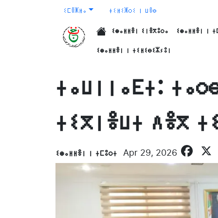
ⵉⵎⴻⵥⵍⴰ
ⵜⵉⵍⵉⵥⵔⵉ ⵏ ⵡⴻⴱ
ⵉⵙⴰⵍⵍⴻⵏ ⵉⵏⴻⴳⵓⵔⴰ
ⵉⵙⴰⵍⵍⴻⵏ ⵏ ⵜ
الرئيسية
ⵉⵙⴰⵍⵍⴻⵏ ⵏ ⵜⵉⵍⵉⴱⵉⵣⵢⵓⵏ
ⵜⴰⵡⵏⵏⴰⴹⵜ: ⵜⴰⵔ
ⵜⵉⴳⵏⴻⵡⵜ ⴷⴻⴳ ⵜ
Fa
ⵉⵙⴰⵍⵍⴻⵏ ⵏ ⵜⵎⵓⵔⵜ
Apr 29, 2026