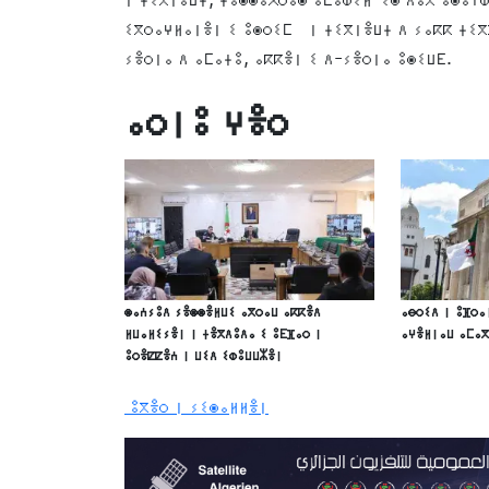
ⵉⴳⵔⴰⵖⵍⴰⵏⴻⵏ ⵉ ⵓⵙⵔⵉⵎ ⵏ ⵜⵉⴳⵏⴻⵡⵜ ⴷ ⵢⴰⴽⴽ ⵜⵉⴳ
ⵢⴻⵔⵏⴰ ⴷ ⴰⵎⴰⵜⵓ, ⴰⴽⴽⴻⵏ ⵉ ⴷ-ⵢⴻⵔⵏⴰ ⵓⵙⵉⵡⴹ.
ⴰⵔⵏⵓ ⵖⴻⵔ
ⵙⴰⵄⵢⵓⴷ ⵢⴻⵙⵙⴻⵍⵡⵉ ⴰⴳⵔⴰⵡ ⴰⴽⴽⴻⴷ
ⴰⴱⵔⵉⴷ ⵏ ⵓⴼⵔⴰ
ⵍⵡⴰⵍⵉⵢⴻⵏ ⵏ ⵜⴻⴳⴷⵓⴷⴰ ⵉ ⵓⴹⴼⴰⵔ ⵏ
ⴰⵖⴻⵍⵏⴰⵡ ⴰⵎⴰ
ⵓⵔⴻⵇⵇⴻⵄ ⵏ ⵡⵉⴷ ⵉⵀⵓⵡⵡⵣⴻⵏ
ⵓⴳⴻⵔ ⵏ ⵢⵉⵙⴰⵍⵍⴻⵏ