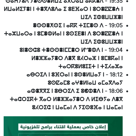
ⵙⴰⵄⵢⵓⴷ ⵢⴻⵙⵙⴻⵍⵡⵉ ⴰⴳⵔⴰⵡ ⴰⴽⴽⴻⴷ
-
19:35
ⵍⵡⴰⵍⵉⵢⴻⵏ ⵏ ⵜⴻⴳⴷⵓⴷⴰ ⵉ ⵓⴹⴼⴰⵔ ⵏ ⵓⵔⴻⵇⵇⴻⵄ ⵏ
ⵡⵉⴷ ⵉⵀⵓⵡⵡⵣⴻⵏ
ⴻⵙⵙⴻⵅⵙⵉ ⵏ ⴰⴽⴽ ⵜⵉⵎⴻⵙ ⴷ
-
19:05
ⵜⴰⵣⵡⴰⵔⴰ ⵏ ⵓⵎⴻⵀⵍⴰⵏ ⵏ ⵓⵙⵉⴹⴻⵏ ⴷ ⵓⵔⴻⵇⵇⴻⵄ ⵏ
ⵡⵉⴷ ⵉⵀⵓⵡⵡⵣⴻⵏ
ⵓⵏⴻⵙⵛⵓ ⵜⴻⵙⵙⴻⵏⵎⵎⴻⵔ ⵍⵯⴻⵀⴷ ⵏ
-
19:04
ⵍⴻⵣⵣⴰⵢⴻⵔ ⴷⴻⴳ ⵓⵃⵔⴰⵣ ⵏ ⵓⵎⵓⴽⴰⵏ ⵏ
ⵜⴰⵔⴽⵓⵍⵓⵊⵉⵜ ⵏ ⵜⵉⵃⴰⵣⴰ
ⴰⴱⵔⵉⴷ ⵏ ⵓⴼⵔⴰⵏ ⵏ ⵓⵙⴻⵍⵡⴰⵢ ⵏ
-
18:12
ⵓⵙⵇⴰⵎⵓ ⴰⵖⴻⵍⵏⴰⵡ ⴰⵎⴰⴳⴷⴰⵢ
ⴰⵀⴻⴳⴳⵉ ⵏ ⵓⴱⵔⵉⴷ ⵉ ⵓⵞⵀⴻⴷ ⵏ
-
18:06
ⵜⴰⵛⵔⵉⴽⵜ ⴳⴰⵔ ⵍⴻⵣⵣⴰⵢⴻⵔ ⴷ ⵍⵉⴱⵢⴰ ⴷⴻⴳ
ⵓⵃⵔⵉⵛ ⵏ ⵡⴰⵎⴰⵏ ⴷ ⵢⵉⵙⵓⴼⴰ ⵏ ⵡⴰⵎⴰⵏ