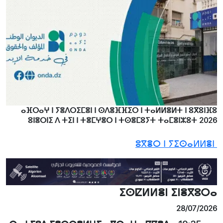
ⴰⴼⵔⴰⵖ ⵏ ⵢⴻⴷⵔⵉⵎⴻⵏ ⵏ ⵙⴷⴻⴼⴼⵉⵔ ⵏ ⵜⴰⵍⵍⴻⵍⵜ ⵏ ⵓⴳⵓⵏⴼⵓ
ⵓⵏⴻⵔⵏⵉ ⴷ ⵜⵉⵏ ⵏ ⵜⴻⵎⵖⴻⵔ ⵏ ⵜⵙⴻⵎⵓⵢⵜ ⵜⴰⵎⴻⵏⵣⵓⵜ 2026
ⵓⴳⴻⵔ ⵏ ⵢⵉⵙⴰⵍⵍⴻⵏ
ⵉⵙⵇⵍⵍⴻⵏ ⵉⵏⴻⴳⵓⵔⴰ
28/07/2026