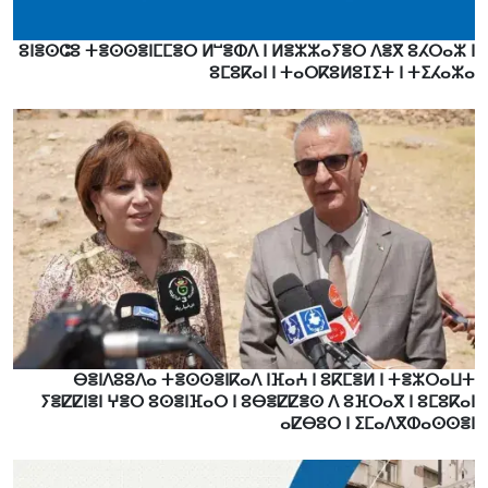
ⵓⵏⴻⵙⵛⵓ ⵜⴻⵙⵙⴻⵏⵎⵎⴻⵔ ⵍⵯⴻⵀⴷ ⵏ ⵍⴻⵣⵣⴰⵢⴻⵔ ⴷⴻⴳ ⵓⵃⵔⴰⵣ ⵏ
ⵓⵎⵓⴽⴰⵏ ⵏ ⵜⴰⵔⴽⵓⵍⵓⵊⵉⵜ ⵏ ⵜⵉⵃⴰⵣⴰ
ⴱⴻⵏⴷⵓⵓⴷⴰ ⵜⴻⵙⵙⴻⵏⴽⴰⴷ ⵏⴼⴰⵄ ⵏ ⵓⴽⵎⴻⵍ ⵏ ⵜⴻⵣⵔⴰⵡⵜ
ⵢⴻⵇⵇⵏⴻⵏ ⵖⴻⵔ ⵓⵙⴻⵏⴼⴰⵔ ⵏ ⵓⴱⴻⵇⵇⴻⵙ ⴷ ⵓⴼⵔⴰⴳ ⵏ ⵓⵎⵓⴽⴰⵏ
ⴰⵇⴱⵓⵔ ⵏ ⵉⵎⴰⴷⴳⵀⴰⵙⵙⴻⵏ