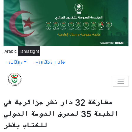
Skip to main content
Arabic
Tamazight
ⵉⵎⴻⵥⵍⴰ
ⵜⵉⵍⵉⵥⵔⵉ ⵏ ⵡⴻⴱ
مشاركة 32 دار نشر جزائرية في
الطبعة 35 لمعرض الدوحة الدولي
للكتاب بقطر