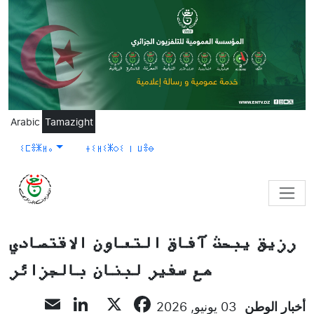
Skip to main content
Arabic
Tamazight
ⵉⵎⴻⵥⵍⴰ
ⵜⵉⵍⵉⵥⵔⵉ ⵏ ⵡⴻⴱ
رزيق يبحث آفاق التعاون الاقتصادي
مع سفير لبنان بالجزائر
inkedIn
mail
Facebook
X
أخبار الوطن
03 يونيو, 2026