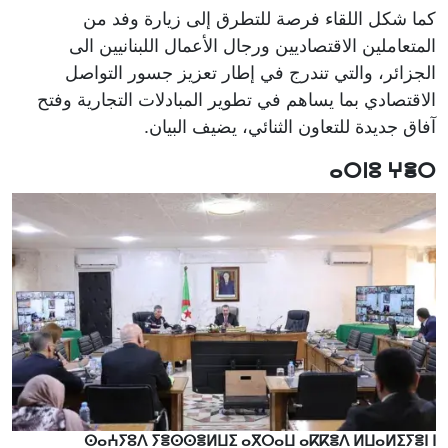
كما شكل اللقاء فرصة للتطرق إلى زيارة وفد من
المتعاملين الاقتصاديين ورجال الأعمال اللبنانيين الى
الجزائر، والتي تندرج في إطار تعزيز جسور التواصل
الاقتصادي بما يساهم في تطوير المبادلات التجارية وفتح
آفاق جديدة للتعاون الثنائي، يضيف البيان.
ⴰⵔⵏⵓ ⵖⴻⵔ
ⵙⴰⵄⵢⵓⴷ ⵢⴻⵙⵙⴻⵍⵡⵉ ⴰⴳⵔⴰⵡ ⴰⴽⴽⴻⴷ ⵍⵡⴰⵍⵉⵢⴻⵏ ⵏ