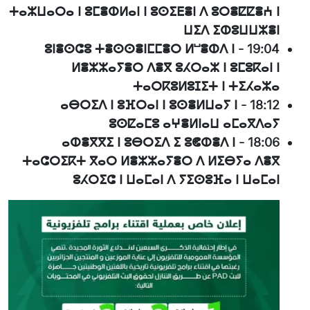
ⵜⴰⵣⵡⴰⵔⴰ ⵏ ⵓⵎⴻⵀⵍⴰⵏ ⵏ ⵓⵙⵉⴹⴻⵏ ⴷ ⵓⵔⴻⵇⵇⴻⵄ ⵏ
ⵡⵉⴷ ⵉⵀⵓⵡⵡⵣⴻⵏ
ⵓⵏⴻⵙⵛⵓ ⵜⴻⵙⵙⴻⵏⵎⵎⴻⵔ ⵍⵯⴻⵀⴷ ⵏ
-
19:04
ⵍⴻⵣⵣⴰⵢⴻⵔ ⴷⴻⴳ ⵓⵃⵔⴰⵣ ⵏ ⵓⵎⵓⴽⴰⵏ ⵏ
ⵜⴰⵔⴽⵓⵍⵓⵊⵉⵜ ⵏ ⵜⵉⵃⴰⵣⴰ
ⴰⴱⵔⵉⴷ ⵏ ⵓⴼⵔⴰⵏ ⵏ ⵓⵙⴻⵍⵡⴰⵢ ⵏ
-
18:12
ⵓⵙⵇⴰⵎⵓ ⴰⵖⴻⵍⵏⴰⵡ ⴰⵎⴰⴳⴷⴰⵢ
ⴰⵀⴻⴳⴳⵉ ⵏ ⵓⴱⵔⵉⴷ ⵉ ⵓⵞⵀⴻⴷ ⵏ
-
18:06
ⵜⴰⵛⵔⵉⴽⵜ ⴳⴰⵔ ⵍⴻⵣⵣⴰⵢⴻⵔ ⴷ ⵍⵉⴱⵢⴰ ⴷⴻⴳ
ⵓⵃⵔⵉⵛ ⵏ ⵡⴰⵎⴰⵏ ⴷ ⵢⵉⵙⵓⴼⴰ ⵏ ⵡⴰⵎⴰⵏ