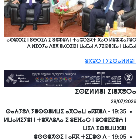
ⴰⵀⴻⴳⴳⵉ ⵏ ⵓⴱⵔⵉⴷ ⵉ ⵓⵞⵀⴻⴷ ⵏ ⵜⴰⵛⵔⵉⴽⵜ ⴳⴰⵔ ⵍⴻⵣⵣⴰⵢⴻⵔ
ⴷ ⵍⵉⴱⵢⴰ ⴷⴻⴳ ⵓⵃⵔⵉⵛ ⵏ ⵡⴰⵎⴰⵏ ⴷ ⵢⵉⵙⵓⴼⴰ ⵏ ⵡⴰⵎⴰⵏ
ⵓⴳⴻⵔ ⵏ ⵢⵉⵙⴰⵍⵍⴻⵏ
ⵉⵙⵇⵍⵍⴻⵏ ⵉⵏⴻⴳⵓⵔⴰ
28/07/2026
ⵙⴰⵄⵢⵓⴷ ⵢⴻⵙⵙⴻⵍⵡⵉ ⴰⴳⵔⴰⵡ ⴰⴽⴽⴻⴷ
-
19:35
ⵍⵡⴰⵍⵉⵢⴻⵏ ⵏ ⵜⴻⴳⴷⵓⴷⴰ ⵉ ⵓⴹⴼⴰⵔ ⵏ ⵓⵔⴻⵇⵇⴻⵄ ⵏ
ⵡⵉⴷ ⵉⵀⵓⵡⵡⵣⴻⵏ
ⴻⵙⵙⴻⵅⵙⵉ ⵏ ⴰⴽⴽ ⵜⵉⵎⴻⵙ ⴷ
-
19:05