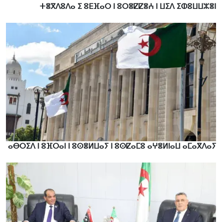
ⵜⴻⴳⴷⵓⴷⴰ ⵉ ⵓⴹⴼⴰⵔ ⵏ ⵓⵔⴻⵇⵇⴻⵄ ⵏ ⵡⵉⴷ ⵉⵀⵓⵡⵡⵣⴻⵏ
ⴰⴱⵔⵉⴷ ⵏ ⵓⴼⵔⴰⵏ ⵏ ⵓⵙⴻⵍⵡⴰⵢ ⵏ ⵓⵙⵇⴰⵎⵓ ⴰⵖⴻⵍⵏⴰⵡ ⴰⵎⴰⴳⴷⴰⵢ