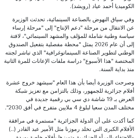
الكوميديا أحمد عياد (رويشد).
وفي سياق النهوض بالصناعة السينمائية، تحدثت الوزيرة
عن الانتقال من مرحلة "دعم الإنتاج" إلى "مرحلة إرساء
سياسة وطنية شاملة للمؤلف والمشهد السينمائي"، لافتة
إلى أن عام 2026 يمثل "محطة مفصلية بتفعيل الصندوق
الوطني لتطوير الصناعة السينماتوغرافية" الذي تباشر لجنته
المختصة "هذا الأسبوع" دراسة ملفات الإعانات للمرة الثانية
منذ بداية السنة.
وصرحت الوزيرة أيضا بأن هذا العام "سيشهد خروج عشرة
أفلام جزائرية للجمهور، وذلك بالتزامن مع تعزيز شبكة
العرض بـ 19 شاشة دي سي بي رقمية جديدة في
مختلف المدن سعيا لبلوغ 4 ملايين متفرج في أفق 2030".
كما أكدت على أن الدولة الجزائرية "مستمرة في مرافقة
الأفلام الكبرى التي تخلد رموزنا مثل الأمير عبد القادر (..)
والاحتفاء بالمرأة الجزائرية وتميزها بأفلام خاصة بوردة