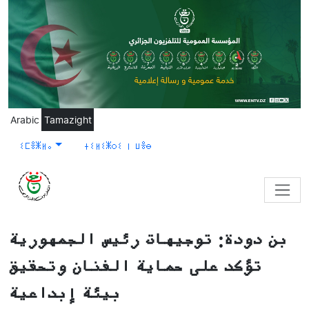
Skip to main content
Arabic
Tamazight
ⵉⵎⴻⵥⵍⴰ
ⵜⵉⵍⵉⵥⵔⵉ ⵏ ⵡⴻⴱ
بن دودة: توجيهات رئيس الجمهورية
تؤكد على حماية الفنان وتحقيق
بيئة إبداعية