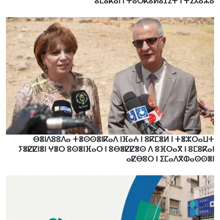
ⵓⵎⵓⴽⴰⵏ ⵏ ⵜⴰⵔⴽⵓⵍⵓⵊⵉⵜ ⵏ ⵜⵉⵃⴰⵣⴰ
ⴱⴻⵏⴷⵓⵓⴷⴰ ⵜⴻⵙⵙⴻⵏⴽⴰⴷ ⵏⴼⴰⵄ ⵏ ⵓⴽⵎⴻⵍ ⵏ ⵜⴻⵣⵔⴰⵡⵜ
ⵢⴻⵇⵇⵏⴻⵏ ⵖⴻⵔ ⵓⵙⴻⵏⴼⴰⵔ ⵏ ⵓⴱⴻⵇⵇⴻⵙ ⴷ ⵓⴼⵔⴰⴳ ⵏ ⵓⵎⵓⴽⴰⵏ
ⴰⵇⴱⵓⵔ ⵏ ⵉⵎⴰⴷⴳⵀⴰⵙⵙⴻⵏ