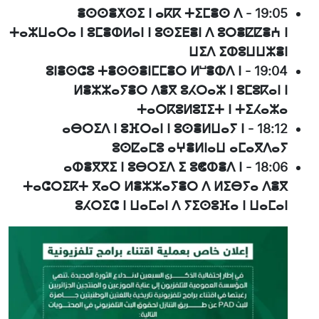
ⴻⵙⵙⴻⵅⵙⵉ ⵏ ⴰⴽⴽ ⵜⵉⵎⴻⵙ ⴷ
-
19:05
ⵜⴰⵣⵡⴰⵔⴰ ⵏ ⵓⵎⴻⵀⵍⴰⵏ ⵏ ⵓⵙⵉⴹⴻⵏ ⴷ ⵓⵔⴻⵇⵇⴻⵄ ⵏ
ⵡⵉⴷ ⵉⵀⵓⵡⵡⵣⴻⵏ
ⵓⵏⴻⵙⵛⵓ ⵜⴻⵙⵙⴻⵏⵎⵎⴻⵔ ⵍⵯⴻⵀⴷ ⵏ
-
19:04
ⵍⴻⵣⵣⴰⵢⴻⵔ ⴷⴻⴳ ⵓⵃⵔⴰⵣ ⵏ ⵓⵎⵓⴽⴰⵏ ⵏ
ⵜⴰⵔⴽⵓⵍⵓⵊⵉⵜ ⵏ ⵜⵉⵃⴰⵣⴰ
ⴰⴱⵔⵉⴷ ⵏ ⵓⴼⵔⴰⵏ ⵏ ⵓⵙⴻⵍⵡⴰⵢ ⵏ
-
18:12
ⵓⵙⵇⴰⵎⵓ ⴰⵖⴻⵍⵏⴰⵡ ⴰⵎⴰⴳⴷⴰⵢ
ⴰⵀⴻⴳⴳⵉ ⵏ ⵓⴱⵔⵉⴷ ⵉ ⵓⵞⵀⴻⴷ ⵏ
-
18:06
ⵜⴰⵛⵔⵉⴽⵜ ⴳⴰⵔ ⵍⴻⵣⵣⴰⵢⴻⵔ ⴷ ⵍⵉⴱⵢⴰ ⴷⴻⴳ
ⵓⵃⵔⵉⵛ ⵏ ⵡⴰⵎⴰⵏ ⴷ ⵢⵉⵙⵓⴼⴰ ⵏ ⵡⴰⵎⴰⵏ