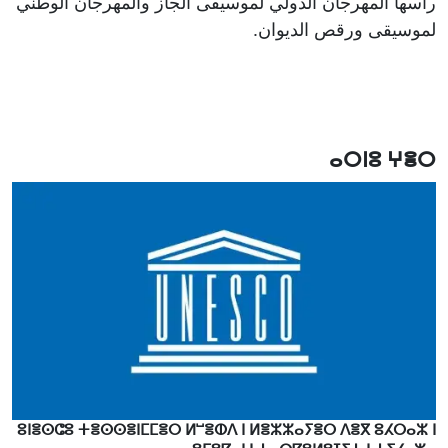
رأسها المهرجان الدولي لموسيقى الجاز والمهرجان الوطني
لموسيقى ورقص الديوان.
ⴰⵔⵏⵓ ⵖⴻⵔ
ⵓⵏⴻⵙⵛⵓ ⵜⴻⵙⵙⴻⵏⵎⵎⴻⵔ ⵍⵯⴻⵀⴷ ⵏ ⵍⴻⵣⵣⴰⵢⴻⵔ ⴷⴻⴳ ⵓⵃⵔⴰⵣ ⵏ