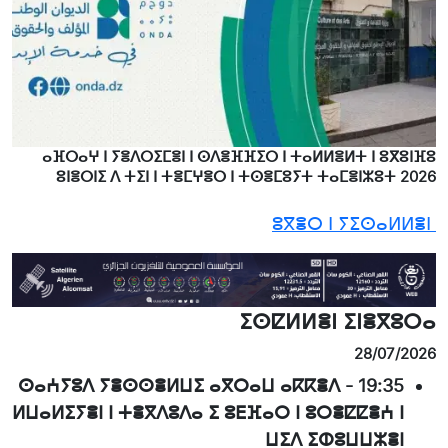
ⴰⴼⵔⴰⵖ ⵏ ⵢⴻⴷⵔⵉⵎⴻⵏ ⵏ ⵙⴷⴻⴼⴼⵉⵔ ⵏ ⵜⴰⵍⵍⴻⵍⵜ ⵏ ⵓⴳⵓⵏⴼⵓ
ⵓⵏⴻⵔⵏⵉ ⴷ ⵜⵉⵏ ⵏ ⵜⴻⵎⵖⴻⵔ ⵏ ⵜⵙⴻⵎⵓⵢⵜ ⵜⴰⵎⴻⵏⵣⵓⵜ 2026
ⵓⴳⴻⵔ ⵏ ⵢⵉⵙⴰⵍⵍⴻⵏ
ⵉⵙⵇⵍⵍⴻⵏ ⵉⵏⴻⴳⵓⵔⴰ
28/07/2026
ⵙⴰⵄⵢⵓⴷ ⵢⴻⵙⵙⴻⵍⵡⵉ ⴰⴳⵔⴰⵡ ⴰⴽⴽⴻⴷ
-
19:35
ⵍⵡⴰⵍⵉⵢⴻⵏ ⵏ ⵜⴻⴳⴷⵓⴷⴰ ⵉ ⵓⴹⴼⴰⵔ ⵏ ⵓⵔⴻⵇⵇⴻⵄ ⵏ
ⵡⵉⴷ ⵉⵀⵓⵡⵡⵣⴻⵏ