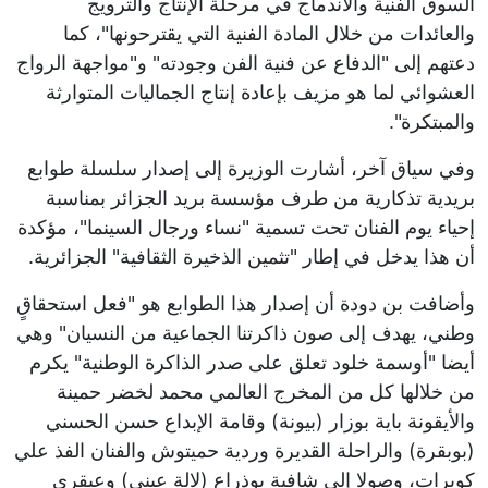
السوق الفنية والاندماج في مرحلة الإنتاج والترويج
والعائدات من خلال المادة الفنية التي يقترحونها"، كما
دعتهم إلى "الدفاع عن فنية الفن وجودته" و"مواجهة الرواج
العشوائي لما هو مزيف بإعادة إنتاج الجماليات المتوارثة
والمبتكرة".
وفي سياق آخر، أشارت الوزيرة إلى إصدار سلسلة طوابع
بريدية تذكارية من طرف مؤسسة بريد الجزائر بمناسبة
إحياء يوم الفنان تحت تسمية "نساء ورجال السينما"، مؤكدة
أن هذا يدخل في إطار "تثمين الذخيرة الثقافية" الجزائرية.
وأضافت بن دودة أن إصدار هذا الطوابع هو "فعل استحقاقٍ
وطني، يهدف إلى صون ذاكرتنا الجماعية من النسيان" وهي
أيضا "أوسمة خلود تعلق على صدر الذاكرة الوطنية" يكرم
من خلالها كل من المخرج العالمي محمد لخضر حمينة
والأيقونة باية بوزار (بيونة) وقامة الإبداع حسن الحسني
(بوبقرة) والراحلة القديرة وردية حميتوش والفنان الفذ علي
كويرات، وصولا إلى شافية بوذراع (لالة عيني) وعبقري