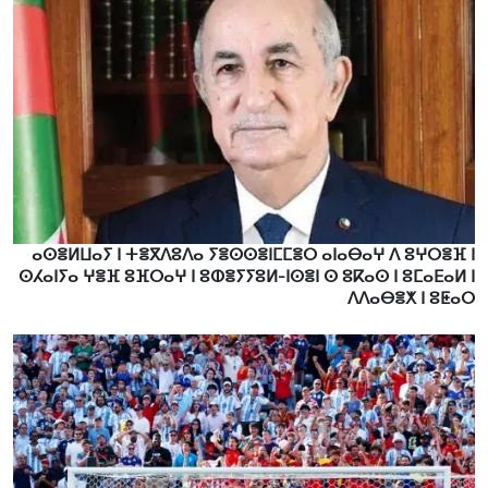
ⴰⵙⴻⵍⵡⴰⵢ ⵏ ⵜⴻⴳⴷⵓⴷⴰ ⵢⴻⵙⵙⴻⵏⵎⵎⴻⵔ ⴰⵏⴰⴱⴰⵖ ⴷ ⵓⵖⵔⴻⴼ ⵏ
ⵙⵃⴰⵏⵢⴰ ⵖⴻⴼ ⵓⴼⵔⴰⵖ ⵏ ⵓⵀⴻⵢⵢⵓⵍ-ⵏⵙⴻⵏ ⵙ ⵓⴽⴰⵙ ⵏ ⵓⵎⴰⴹⴰⵍ ⵏ
ⴷⴷⴰⴱⴻⵅ ⵏ ⵓⵟⴰⵔ