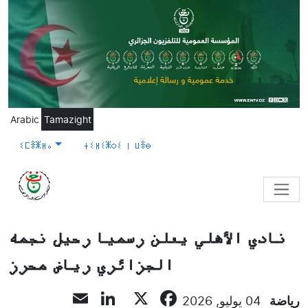
Skip to main content
Arabic
Tamazight
ⵉⵎⴻⵥⵍⴰ
ⵜⵉⵍⵉⵥⵔⵉ ⵏ ⵡⴻⴱ
نادي الأهلي يعلن رسميا رحيل نجمه
الجزائري رياض محرز
LinkedIn
Email
Facebook
X
رياضة
04 يوليو, 2026