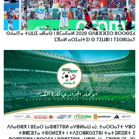
ⵙⵃⴰⵏⵢⴰ ⵜⵡⵡⵉ ⴰⴽⴰⵙ ⵏ ⵓⵎⴰⴹⴰⵍ 2026 ⵙⴷⴻⴼⴼⵉⵔ ⵓⵔⵔⴱⵉⵃ
ⵎⴳⴰⵍ ⴰⵔⵊⴰⵏⵜⵉⵏ ⵙ ⵢⵉⵡⴻⵏ ⵏ ⵢⵉⵙⵓⵡⴰⵢ
ⴷⴷⴰⴱⴻⵅ ⵏ ⵓⴹⴰⵔ (ⴰⵀⴻⵢⵢⵓⵍ ⴰⵖⴻⵍⵏⴰⵡ ⴰ): ⵜⴰⵔⵔⴰⵢⵜ ⵖⴻⵔ
ⵜⴻⵞⵎⵓⵢⴰ ⵜⵓⵙⵍⵉⴳⵜ ⵏ ⵜⴷⵉⵔⴻⴽⵙⵉⵢⵓⵏ ⵜⴰⵜⵉⴽⵏⵉⴽⵜ ⵉ