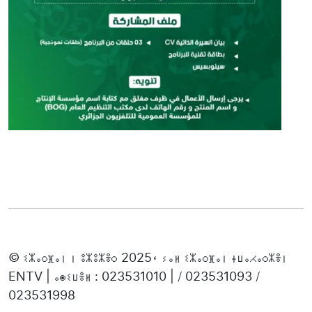
© ⵉⵣⴰⵔⴼⴰⵏ ⵏ ⵓⵣⵓⵣⴻⵔ 2025، ⵢⴰⵍ ⵉⵣⴰⵔⴼⴰⵏ ⵜⵡⴰⵃⴰⵔⵣⴻⵏ
ENTV | ⴰⵙⵉⵡⴻⵍ : 023531010 | / 023531093 /
023531998