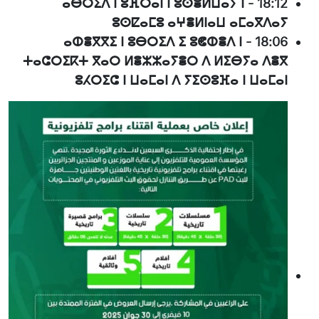
ⴰⴱⵔⵉⴷ ⵏ ⵓⴼⵔⴰⵏ ⵏ ⵓⵙⴻⵍⵡⴰⵢ ⵏ
-
18:12
ⵓⵙⵇⴰⵎⵓ ⴰⵖⴻⵍⵏⴰⵡ ⴰⵎⴰⴳⴷⴰⵢ
ⴰⵀⴻⴳⴳⵉ ⵏ ⵓⴱⵔⵉⴷ ⵉ ⵓⵞⵀⴻⴷ ⵏ
-
18:06
ⵜⴰⵛⵔⵉⴽⵜ ⴳⴰⵔ ⵍⴻⵣⵣⴰⵢⴻⵔ ⴷ ⵍⵉⴱⵢⴰ ⴷⴻⴳ
ⵓⵃⵔⵉⵛ ⵏ ⵡⴰⵎⴰⵏ ⴷ ⵢⵉⵙⵓⴼⴰ ⵏ ⵡⴰⵎⴰⵏ