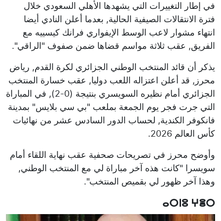
في إطار التغييرات التي يشهدها الأهلي السعودي خلال
فترة الانتقالات الصيفية الحالية, بعدما أعلن النادي أيضا
انتهاء مشوار لاعب الوسط الإيفواري فرانك كيسييه مع
الفريق, عقب ثلاثة مواسم قضاها ضمن صفوف "الراقي".
يذكر أن قائد المنتخب الوطني الجزائري لكرة القدم, رياض
محرز, قد أعلن اعتزاله اللعب دوليا, عقب خسارة المنتخب
الجزائري أمام نظيره السويسري بنتيجة (0-2), في المباراة
التي جرت فجر يوم الجمعة بملعب "بي سي بلايس" بمدينة
فانكوفر الكندية, لحساب الدور السادس عشر من نهائيات
كأس العالم 2026.
وأوضح محرز في تصريحات صحفية عقب نهاية اللقاء أمام
سويسرا "كانت هذه آخر مباراة لي مع المنتخب الوطني,
وهذا آخر ظهور لي بقميص المنتخب".
ⴰⵔⵏⵓ ⵖⴻⵔ