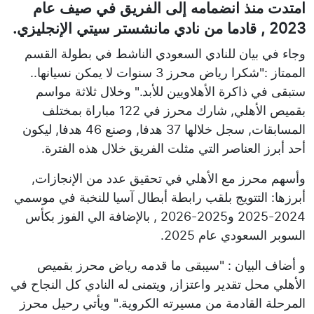
امتدت منذ انضمامه إلى الفريق في صيف عام
2023 , قادما من نادي مانشستر سيتي الإنجليزي.
وجاء في بيان للنادي السعودي الناشط في بطولة القسم
الممتاز :"شكرا رياض محرز 3 سنوات لا يمكن نسيانها..
ستبقى في ذاكرة الأهلاويين للأبد." وخلال ثلاثة مواسم
بقميص الأهلي, شارك محرز في 122 مباراة بمختلف
المسابقات, سجل خلالها 37 هدفا, وصنع 46 هدفا, ليكون
أحد أبرز العناصر التي مثلت الفريق خلال هذه الفترة.
وأسهم محرز مع الأهلي في تحقيق عدد من الإنجازات,
أبرزها: التتويج بلقب رابطة أبطال آسيا للنخبة في موسمي
2024-2025 و2025-2026 , بالإضافة الي الفوز بكأس
السوبر السعودي عام 2025.
و أضاف البيان : "سيبقى ما قدمه رياض محرز بقميص
الأهلي محل تقدير واعتزاز, ويتمنى له النادي كل النجاح في
المرحلة القادمة من مسيرته الكروية." ويأتي رحيل محرز