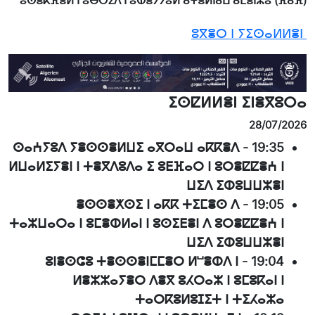
ⵓⵙⴻⴽⴼⴻⵍ ⵏ ⵓⴱⵔⵉⴷ ⵏ ⵓⵀⴻⵢⵢⵓⵍ ⴰⵖⴻⵍⵏⴰⵡ ⴰⵎⴻⵏⵣⵓ (ⴼⴰⴼ)
ⵓⴳⴻⵔ ⵏ ⵢⵉⵙⴰⵍⵍⴻⵏ
ⵉⵙⵇⵍⵍⴻⵏ ⵉⵏⴻⴳⵓⵔⴰ
28/07/2026
ⵙⴰⵄⵢⵓⴷ ⵢⴻⵙⵙⴻⵍⵡⵉ ⴰⴳⵔⴰⵡ ⴰⴽⴽⴻⴷ
-
19:35
ⵍⵡⴰⵍⵉⵢⴻⵏ ⵏ ⵜⴻⴳⴷⵓⴷⴰ ⵉ ⵓⴹⴼⴰⵔ ⵏ ⵓⵔⴻⵇⵇⴻⵄ ⵏ
ⵡⵉⴷ ⵉⵀⵓⵡⵡⵣⴻⵏ
ⴻⵙⵙⴻⵅⵙⵉ ⵏ ⴰⴽⴽ ⵜⵉⵎⴻⵙ ⴷ
-
19:05
ⵜⴰⵣⵡⴰⵔⴰ ⵏ ⵓⵎⴻⵀⵍⴰⵏ ⵏ ⵓⵙⵉⴹⴻⵏ ⴷ ⵓⵔⴻⵇⵇⴻⵄ ⵏ
ⵡⵉⴷ ⵉⵀⵓⵡⵡⵣⴻⵏ
ⵓⵏⴻⵙⵛⵓ ⵜⴻⵙⵙⴻⵏⵎⵎⴻⵔ ⵍⵯⴻⵀⴷ ⵏ
-
19:04
ⵍⴻⵣⵣⴰⵢⴻⵔ ⴷⴻⴳ ⵓⵃⵔⴰⵣ ⵏ ⵓⵎⵓⴽⴰⵏ ⵏ
ⵜⴰⵔⴽⵓⵍⵓⵊⵉⵜ ⵏ ⵜⵉⵃⴰⵣⴰ