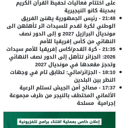
على اختتام فعاليات تحفيظ القرآن الكريم
بمدينة كانو النيجيرية
21:48
-
رئيس الجمهورية يهنئ الفريق
الوطني لكرة لقدم للسيدات اثر تأهلهن الى
مونديال البرازيل 2027 و إلى الدور نصف
النهائي من كأس إفريقيا للأمم
21:35
-
كرة القدم/كاس إفريقيا للأمم سيدات
2026: الجزائر تتأهل إلى الدور نصف النهائي
وتحجز مقعدها في مونديال 2027
18:10
-
الجزائر/مالي: تطابق تام في وجهات
النظر بين البلدين
17:37
-
مصالح أمن الجيش تستلم الرعية
الألماني المختطف بالنيجر من طرف مجموعة
إجرامية مسلحة