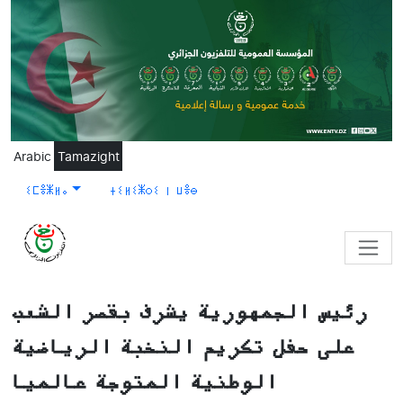
Skip to main content
Arabic
Tamazight
ⵉⵎⴻⵥⵍⴰ
ⵜⵉⵍⵉⵥⵔⵉ ⵏ ⵡⴻⴱ
رئيس الجمهورية يشرف بقصر الشعب
على حفل تكريم النخبة الرياضية
الوطنية المتوجة عالميا