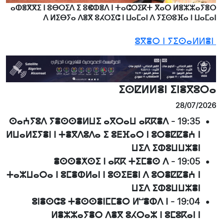
ⴰⵀⴻⴳⴳⵉ ⵏ ⵓⴱⵔⵉⴷ ⵉ ⵓⵞⵀⴻⴷ ⵏ ⵜⴰⵛⵔⵉⴽⵜ ⴳⴰⵔ ⵍⴻⵣⵣⴰⵢⴻⵔ
ⴷ ⵍⵉⴱⵢⴰ ⴷⴻⴳ ⵓⵃⵔⵉⵛ ⵏ ⵡⴰⵎⴰⵏ ⴷ ⵢⵉⵙⵓⴼⴰ ⵏ ⵡⴰⵎⴰⵏ
ⵓⴳⴻⵔ ⵏ ⵢⵉⵙⴰⵍⵍⴻⵏ
ⵉⵙⵇⵍⵍⴻⵏ ⵉⵏⴻⴳⵓⵔⴰ
28/07/2026
ⵙⴰⵄⵢⵓⴷ ⵢⴻⵙⵙⴻⵍⵡⵉ ⴰⴳⵔⴰⵡ ⴰⴽⴽⴻⴷ
-
19:35
ⵍⵡⴰⵍⵉⵢⴻⵏ ⵏ ⵜⴻⴳⴷⵓⴷⴰ ⵉ ⵓⴹⴼⴰⵔ ⵏ ⵓⵔⴻⵇⵇⴻⵄ ⵏ
ⵡⵉⴷ ⵉⵀⵓⵡⵡⵣⴻⵏ
ⴻⵙⵙⴻⵅⵙⵉ ⵏ ⴰⴽⴽ ⵜⵉⵎⴻⵙ ⴷ
-
19:05
ⵜⴰⵣⵡⴰⵔⴰ ⵏ ⵓⵎⴻⵀⵍⴰⵏ ⵏ ⵓⵙⵉⴹⴻⵏ ⴷ ⵓⵔⴻⵇⵇⴻⵄ ⵏ
ⵡⵉⴷ ⵉⵀⵓⵡⵡⵣⴻⵏ
ⵓⵏⴻⵙⵛⵓ ⵜⴻⵙⵙⴻⵏⵎⵎⴻⵔ ⵍⵯⴻⵀⴷ ⵏ
-
19:04
ⵍⴻⵣⵣⴰⵢⴻⵔ ⴷⴻⴳ ⵓⵃⵔⴰⵣ ⵏ ⵓⵎⵓⴽⴰⵏ ⵏ