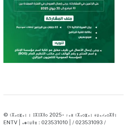
© ⵉⵣⴰⵔⴼⴰⵏ ⵏ ⵓⵣⵓⵣⴻⵔ 2025، ⵢⴰⵍ ⵉⵣⴰⵔⴼⴰⵏ ⵜⵡⴰⵃⴰⵔⵣⴻⵏ
ENTV | ⴰⵙⵉⵡⴻⵍ : 023531010 | / 023531093 /