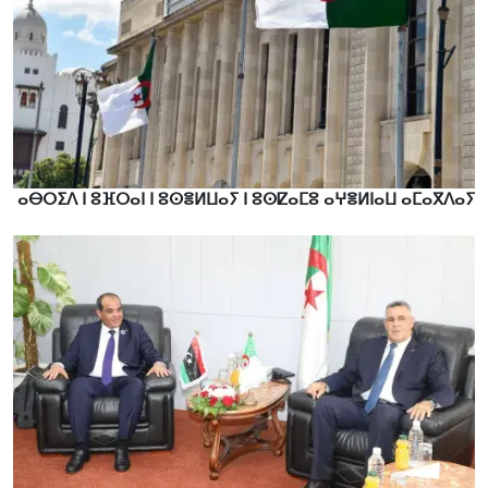
ⴰⴱⵔⵉⴷ ⵏ ⵓⴼⵔⴰⵏ ⵏ ⵓⵙⴻⵍⵡⴰⵢ ⵏ ⵓⵙⵇⴰⵎⵓ ⴰⵖⴻⵍⵏⴰⵡ ⴰⵎⴰⴳⴷⴰⵢ