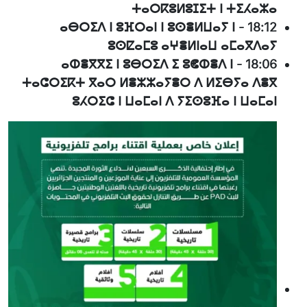
ⵜⴰⵔⴽⵓⵍⵓⵊⵉⵜ ⵏ ⵜⵉⵃⴰⵣⴰ
ⴰⴱⵔⵉⴷ ⵏ ⵓⴼⵔⴰⵏ ⵏ ⵓⵙⴻⵍⵡⴰⵢ ⵏ
-
18:12
ⵓⵙⵇⴰⵎⵓ ⴰⵖⴻⵍⵏⴰⵡ ⴰⵎⴰⴳⴷⴰⵢ
ⴰⵀⴻⴳⴳⵉ ⵏ ⵓⴱⵔⵉⴷ ⵉ ⵓⵞⵀⴻⴷ ⵏ
-
18:06
ⵜⴰⵛⵔⵉⴽⵜ ⴳⴰⵔ ⵍⴻⵣⵣⴰⵢⴻⵔ ⴷ ⵍⵉⴱⵢⴰ ⴷⴻⴳ
ⵓⵃⵔⵉⵛ ⵏ ⵡⴰⵎⴰⵏ ⴷ ⵢⵉⵙⵓⴼⴰ ⵏ ⵡⴰⵎⴰⵏ