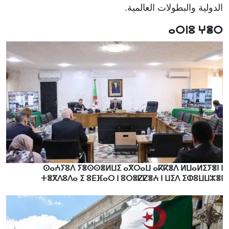
الدولية والبطولات العالمية.
ⴰⵔⵏⵓ ⵖⴻⵔ
ⵙⴰⵄⵢⵓⴷ ⵢⴻⵙⵙⴻⵍⵡⵉ ⴰⴳⵔⴰⵡ ⴰⴽⴽⴻⴷ ⵍⵡⴰⵍⵉⵢⴻⵏ ⵏ
ⵜⴻⴳⴷⵓⴷⴰ ⵉ ⵓⴹⴼⴰⵔ ⵏ ⵓⵔⴻⵇⵇⴻⵄ ⵏ ⵡⵉⴷ ⵉⵀⵓⵡⵡⵣⴻⵏ