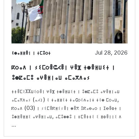
ⵉⵙⴰⵍⵍⴻⵏ ⵏ ⵜⵎⵓⵔⵜ
Jul 28, 2026
ⴽⵔⴰⴷ ⵏ ⵢⵉⵎⵔⴻⵛⵃⴻⵏ ⵖⴻⴼ ⵜⵙⴻⵍⵡⵉⵜ ⵏ
ⵓⵙⵇⴰⵎⵓ ⴰⵖⴻⵍⵏⴰⵡ ⴰⵎⴰⴳⴷⴰⵢ
ⵜⵜⴻⵎⵉⵣⵣⵡⵉⵔⴻⵏ ⵖⴻⴼ ⵜⵙⴻⵍⵡⵉⵜ ⵏ ⵓⵙⵇⴰⵎⵓ ⴰⵖⴻⵍⵏⴰⵡ
ⴰⵎⴰⴳⴷⴰⵢ (ⴰⵃⵏ) ⵉ ⵜⴰⵍⵍⵉⵜ ⵜⴰⵛⵔⵉⵄⴰⵏⵜ ⵜⵉⵙ ⵎⵔⴰⵡ,
ⴽⵔⴰⴷ (03) ⵏ ⵢⵉⵎⴻⴽⵍⵉⵢⴻⵏ ⵙⴻⴳ ⵓⴽⴰⴱⴰⵔ ⵏ ⵊⴱⴻⵀⵜ ⵏ
ⵓⵙⵍⴻⵍⵍⵉ ⴰⵖⴻⵍⵏⴰⵡ, ⴰⵎⵓⵙⵙⵓ ⵏ ⵜⵎⴻⵜⵜⵉ ⵉ ⵍⵀⴻⵏⵏⵉ ⴷ
...