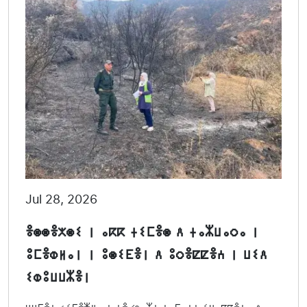
Jul 28, 2026
ⴻⵙⵙⴻⵅⵙⵉ ⵏ ⴰⴽⴽ ⵜⵉⵎⴻⵙ ⴷ ⵜⴰⵣⵡⴰⵔⴰ ⵏ
ⵓⵎⴻⵀⵍⴰⵏ ⵏ ⵓⵙⵉⴹⴻⵏ ⴷ ⵓⵔⴻⵇⵇⴻⵄ ⵏ ⵡⵉⴷ
ⵉⵀⵓⵡⵡⵣⴻⵏ
ⵡⵡⴹⴻⵏ ⵢⵉⵎⴻⵥⵍⴰ ⵏ ⵜⴻⵃⵔⴰⵣⵜ ⵜⴰⵎⴰⵏⵜ ⵉⵡⴰⴽⴽⴻⵏ ⴰⴷ