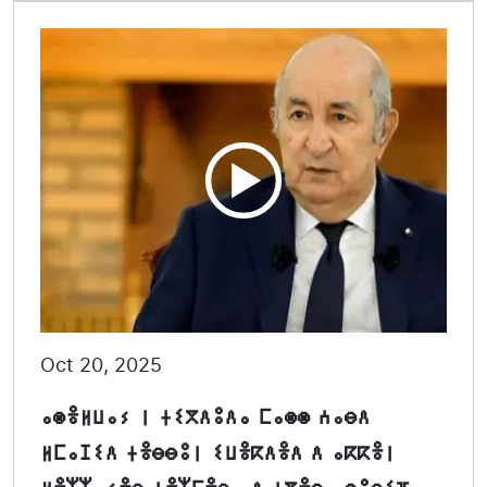
Oct 20, 2025
ⴰⵙⴻⵍⵡⴰⵢ ⵏ ⵜⵉⴳⴷⵓⴷⴰ ⵎⴰⵙⵙ ⵄⴰⴱⴷ
ⵍⵎⴰⵊⵉⴷ ⵜⴻⴱⴱⵓⵏ ⵉⵡⴻⴽⴷⴻⴷ ⴷ ⴰⴽⴽⴻⵏ
ⵍⴻⵣⵣⴰⵢⴻⵔ ⵜⴻⵣⵎⴻⵔ ⴰⴷ ⵜⴳⴻⵔ ⴰⵙⵓⵔⵉⴼ