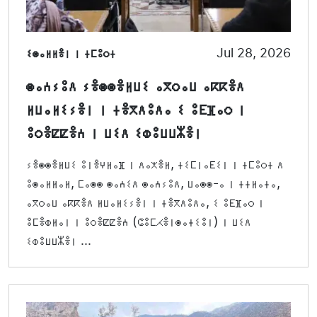
ⵉⵙⴰⵍⵍⴻⵏ ⵏ ⵜⵎⵓⵔⵜ
Jul 28, 2026
ⵙⴰⵄⵢⵓⴷ ⵢⴻⵙⵙⴻⵍⵡⵉ ⴰⴳⵔⴰⵡ ⴰⴽⴽⴻⴷ
ⵍⵡⴰⵍⵉⵢⴻⵏ ⵏ ⵜⴻⴳⴷⵓⴷⴰ ⵉ ⵓⴹⴼⴰⵔ ⵏ
ⵓⵔⴻⵇⵇⴻⵄ ⵏ ⵡⵉⴷ ⵉⵀⵓⵡⵡⵣⴻⵏ
ⵢⴻⵙⵙⴻⵍⵡⵉ ⵓⵏⴻⵖⵍⴰⴼ ⵏ ⴷⴰⵅⴻⵍ, ⵜⵉⵎⵏⴰⴹⵉⵏ ⵏ ⵜⵎⵓⵔⵜ ⴷ
ⵓⵙⴰⵍⵍⴰⵍ, ⵎⴰⵙⵙ ⵙⴰⵄⵉⴷ ⵙⴰⵄⵢⵓⴷ, ⵡⴰⵙⵙ-ⴰ ⵏ ⵜⵜⵍⴰⵜⴰ,
ⴰⴳⵔⴰⵡ ⴰⴽⴽⴻⴷ ⵍⵡⴰⵍⵉⵢⴻⵏ ⵏ ⵜⴻⴳⴷⵓⴷⴰ, ⵉ ⵓⴹⴼⴰⵔ ⵏ
ⵓⵎⴻⵀⵍⴰⵏ ⵏ ⵓⵔⴻⵇⵇⴻⵄ (ⵛⵓⵎⵃⴻⵏⵙⴰⵜⵉⵓⵏ) ⵏ ⵡⵉⴷ
ⵉⵀⵓⵡⵡⵣⴻⵏ ...