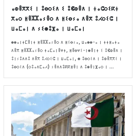
ⴰⵀⴻⴳⴳⵉ ⵏ ⵓⴱⵔⵉⴷ ⵉ ⵓⵞⵀⴻⴷ ⵏ ⵜⴰⵛⵔⵉⴽⵜ
ⴳⴰⵔ ⵍⴻⵣⵣⴰⵢⴻⵔ ⴷ ⵍⵉⴱⵢⴰ ⴷⴻⴳ ⵓⵃⵔⵉⵛ ⵏ
ⵡⴰⵎⴰⵏ ⴷ ⵢⵉⵙⵓⴼⴰ ⵏ ⵡⴰⵎⴰⵏ
ⵙⵙⴰⵏⵜⵎⴻⵏⵜ ⵍⴻⵣⵣⴰⵢⴻⵔ ⴷ ⵍⵉⴱⵢⴰ, ⵡⴰⵙⵙ-ⴰ ⵏ ⵜⵜⵍⴰⵜⴰ
ⴷⴻⴳ ⵍⴻⵣⵣⴰⵢⴻⵔ ⵜⴰⵎⴰⵏⴻⵖⵜ, ⵍⴻⴱⵖⵉ-ⵏⵙⴻⵏⵜ ⵉ ⵓⵞⵀⴻⴷ ⵏ
ⵓⵏⵢⵓⴷⴷⵓ ⴷⴻⴳ ⵓⵃⵔⵉⵛ ⵏ ⵡⴰⵎⴰⵏ, ⵙ ⵓⴱⵔⵉⴷ ⵏ ⵓⵀⴻⴳⴳⵉ ⵏ
ⵓⴱⵔⵉⴷ (ⵔⵓⴰⴷⵎⴰⵃ) ⵢⴻⴷⴷⵓⴽⴽⵍⴻⵏ ⴷ ⵓⵙⴻⵏⴼⴰⵔ ⵏ ...