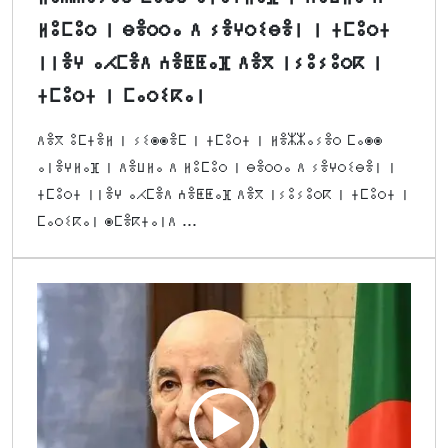
ⵍⵓⵎⵓⵔ ⵏ ⴱⴻⵔⵔⴰ ⴷ ⵢⴻⵖⵔⵉⴱⴻⵏ ⵏ ⵜⵎⵓⵔⵜ
ⵏⵏⴻⵖ ⴰⵃⵎⴻⴷ ⵄⴻⵟⵟⴰⴼ ⴷⴻⴳ ⵏⵢⵓⵢⵓⵔⴽ ⵏ
ⵜⵎⵓⵔⵜ ⵏ ⵎⴰⵔⵉⴽⴰⵏ
ⴷⴻⴳ ⵓⵎⵜⴻⵍ ⵏ ⵢⵉⵙⵙⴻⵎ ⵏ ⵜⵎⵓⵔⵜ ⵏ ⵍⴻⵣⵣⴰⵢⴻⵔ ⵎⴰⵙⵙ
ⴰⵏⴻⵖⵍⴰⴼ ⵏ ⴷⴻⵡⵍⴰ ⴷ ⵍⵓⵎⵓⵔ ⵏ ⴱⴻⵔⵔⴰ ⴷ ⵢⴻⵖⵔⵉⴱⴻⵏ ⵏ
ⵜⵎⵓⵔⵜ ⵏⵏⴻⵖ ⴰⵃⵎⴻⴷ ⵄⴻⵟⵟⴰⴼ ⴷⴻⴳ ⵏⵢⵓⵢⵓⵔⴽ ⵏ ⵜⵎⵓⵔⵜ ⵏ
ⵎⴰⵔⵉⴽⴰⵏ ⵙⵎⴻⴽⵜⴰⵏⴷ ...